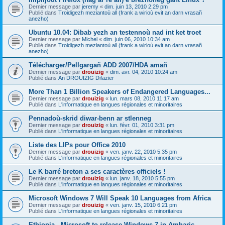
Dernier message par
jeremy
«
dim. juin 13, 2010 2:29 pm
Publié dans
Troidigezh meziantoù all (frank a wirioù evit an darn vrasañ
anezho)
Ubuntu 10.04: Dibab yezh an testennoù nad int ket troet
Dernier message par
Michel
«
dim. juin 06, 2010 10:34 am
Publié dans
Troidigezh meziantoù all (frank a wirioù evit an darn vrasañ
anezho)
Télécharger/Pellgargañ ADD 2007/HDA amañ
Dernier message par
drouizig
«
dim. avr. 04, 2010 10:24 am
Publié dans
An DROUIZIG Difazier
More Than 1 Billion Speakers of Endangered Languages...
Dernier message par
drouizig
«
lun. mars 08, 2010 11:17 am
Publié dans
L'informatique en langues régionales et minoritaires
Pennadoù-skrid diwar-benn ar stlenneg
Dernier message par
drouizig
«
lun. févr. 01, 2010 3:31 pm
Publié dans
L'informatique en langues régionales et minoritaires
Liste des LIPs pour Office 2010
Dernier message par
drouizig
«
ven. janv. 22, 2010 5:35 pm
Publié dans
L'informatique en langues régionales et minoritaires
Le K barré breton a ses caractères officiels !
Dernier message par
drouizig
«
lun. janv. 18, 2010 5:55 pm
Publié dans
L'informatique en langues régionales et minoritaires
Microsoft Windows 7 Will Speak 10 Languages from Africa
Dernier message par
drouizig
«
ven. janv. 15, 2010 6:21 pm
Publié dans
L'informatique en langues régionales et minoritaires
Ethiopia - Microsoft to release Windows 7 in Amharic