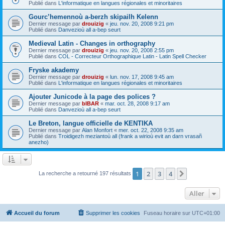
Publié dans
L'informatique en langues régionales et minoritaires
Gourc’hemennoù a-berzh skipailh Kelenn
Dernier message par
drouizig
«
jeu. nov. 20, 2008 9:21 pm
Publié dans
Danvezioù all a-bep seurt
Medieval Latin - Changes in orthography
Dernier message par
drouizig
«
jeu. nov. 20, 2008 2:55 pm
Publié dans
COL - Correcteur Orthographique Latin - Latin Spell Checker
Fryske akademy
Dernier message par
drouizig
«
lun. nov. 17, 2008 9:45 am
Publié dans
L'informatique en langues régionales et minoritaires
Ajouter Junicode à la page des polices ?
Dernier message par
bIBAR
«
mar. oct. 28, 2008 9:17 am
Publié dans
Danvezioù all a-bep seurt
Le Breton, langue officielle de KENTIKA
Dernier message par
Alan Monfort
«
mer. oct. 22, 2008 9:35 am
Publié dans
Troidigezh meziantoù all (frank a wirioù evit an darn vrasañ
anezho)
1
2
3
4
Suivant
La recherche a retourné 197 résultats
Aller
Accueil du forum
Supprimer les cookies
Fuseau horaire sur
UTC+01:00