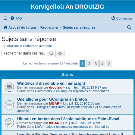
Korvigelloù An DROUIZIG
FAQ
Connexion
R
Accueil du forum
Rechercher
Sujets sans réponse
e
Sujets sans réponse
c
Aller sur la recherche avancée
h
Rechercher
Recherche avancée
e
1
2
3
4
Suivant
La recherche a retourné 197 résultats
r
c
Sujets
h
Windows 8 disponible en Tamazight
e
Dernier message par
drouizig
«
sam. févr. 16, 2013 9:17 pm
Publié dans
L'informatique en langues régionales et minoritaires
r
Une affiche pour GCompris en breton
Dernier message par
bIBAR
«
lun. juil. 12, 2010 2:56 pm
Publié dans
Troidigezh meziantoù all (frank a wirioù evit an darn vrasañ
anezho)
Ubuntu en breton dans l'école publique de Saint-Rvoal
Dernier message par
bIBAR
«
lun. juin 28, 2010 8:14 pm
Publié dans
L'informatique en langues régionales et minoritaires
Implijout Firefox (hag ar re all) e brezhoneg gant Linux ?