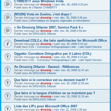
C’HWERTY sous Windows Vista
Dernier message par
drouizig
«
sam. déc. 06, 2008 3:33 pm
Publié dans
Ar c'hlavier C'HWERTY
[MSDN] Vista en Zoulou, c'est dispo !
Dernier message par
drouizig
«
ven. déc. 05, 2008 2:36 pm
Publié dans
L'informatique en langues régionales et minoritaires
« An Drouizig Difazier 2007, Service Pack 4 »
Dernier message par
drouizig
«
dim. nov. 30, 2008 2:55 pm
Publié dans
An DROUIZIG Difazier
Download COL2.x, the latin spellchecker for Microsoft Office
Dernier message par
drouizig
«
sam. nov. 29, 2008 4:16 pm
Publié dans
COL - Correcteur Orthographique Latin - Latin Spell Checker
Oggetto: Correttore Ortografico per il Latino (COL)
Dernier message par
drouizig
«
sam. nov. 29, 2008 4:14 pm
Publié dans
COL - Correcteur Orthographique Latin - Latin Spell Checker
An Drouizig Difazier - Daveoù - Références
Dernier message par
drouizig
«
sam. nov. 29, 2008 11:47 am
Publié dans
An DROUIZIG Difazier
Que faire si le correcteur est ou devient inactif ?
Dernier message par
drouizig
«
sam. nov. 29, 2008 11:34 am
Publié dans
An DROUIZIG Difazier
Que faire si la langue d'édition ne se maintient pas ?
Dernier message par
drouizig
«
sam. nov. 29, 2008 11:32 am
Publié dans
An DROUIZIG Difazier
Liste des LIPs pour Microsoft Office 2007
Dernier message par
drouizig
«
ven. nov. 21, 2008 1:20 pm