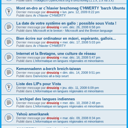
Publié dans
Troidigezh OpenOffice.org e brezhoneg (1.1.x, 2.x ha 3.x)
Mont en-dro ar c´hlavier brezhoneg C'HWERTY 'barzh Ubuntu
Dernier message par
drouizig
«
lun. janv. 12, 2009 8:22 pm
Publié dans
Ar c'hlavier C'HWERTY
La date de votre système en gallo : possible sous Vista !
Dernier message par
drouizig
«
ven. déc. 26, 2008 6:58 pm
Publié dans
Microsoft et le breton - Microsoft and the Breton language
Bien écrire sur ordinateur en māori, espéranto, gallois...
Dernier message par
drouizig
«
mer. déc. 17, 2008 5:03 pm
Publié dans
Ar c'hlavier C'HWERTY
Internet et la Bretagne, une culture de réseau
Dernier message par
drouizig
«
mar. déc. 16, 2008 5:47 pm
Publié dans
L'informatique en langues régionales et minoritaires
Kemennadenn a-berzh breizh-taiwan
Dernier message par
drouizig
«
dim. déc. 14, 2008 9:51 pm
Publié dans
Danvezioù all a-bep seurt
Liste des LIPs pour Vista
Dernier message par
drouizig
«
jeu. déc. 11, 2008 6:09 pm
Publié dans
L'informatique en langues régionales et minoritaires
L'archipel des langues indiennes
Dernier message par
drouizig
«
mer. déc. 10, 2008 2:48 pm
Publié dans
L'informatique en langues régionales et minoritaires
Yehoù amerikanek
Dernier message par
drouizig
«
mar. déc. 09, 2008 8:34 pm
Publié dans
L'informatique en langues régionales et minoritaires