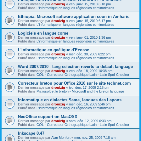
Dernier message par
drouizig
«
ven. janv. 15, 2010 6:18 pm
Publié dans
L'informatique en langues régionales et minoritaires
Ethiopia: Microsoft software application soon in Amharic
Dernier message par
drouizig
«
ven. janv. 15, 2010 6:17 pm
Publié dans
L'informatique en langues régionales et minoritaires
Logiciels en langue corse
Dernier message par
drouizig
«
ven. janv. 01, 2010 1:36 pm
Publié dans
L'informatique en langues régionales et minoritaires
L'informatique en gaélique d'Ecosse
Dernier message par
drouizig
«
mer. déc. 30, 2009 6:22 pm
Publié dans
L'informatique en langues régionales et minoritaires
Word 2007/2010 - lang selection reverts to default language
Dernier message par
drouizig
«
ven. déc. 18, 2009 10:38 am
Publié dans
COL - Correcteur Orthographique Latin - Latin Spell Checker
Correcteur breton pour Office 2010 sur le site technet.com
Dernier message par
drouizig
«
jeu. déc. 17, 2009 2:18 pm
Publié dans
Microsoft et le breton - Microsoft and the Breton language
Informatique en dialectes Same, langues des Lapons
Dernier message par
drouizig
«
mer. déc. 16, 2009 5:46 pm
Publié dans
L'informatique en langues régionales et minoritaires
NeoOffice support on MacOSX
Dernier message par
drouizig
«
sam. déc. 12, 2009 6:33 am
Publié dans
COL - Correcteur Orthographique Latin - Latin Spell Checker
Inkscape 0.47
Dernier message par
Alan Monfort
«
mer. nov. 25, 2009 7:18 am