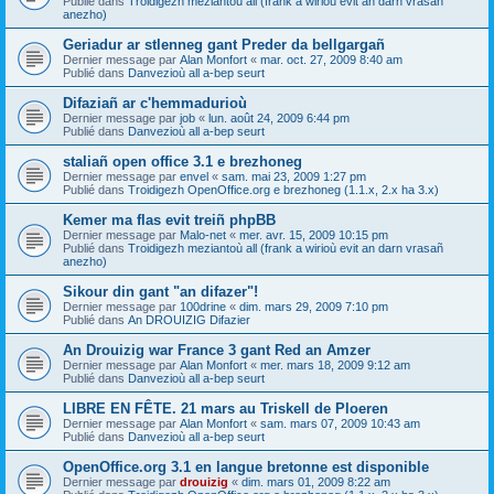
Publié dans
Troidigezh meziantoù all (frank a wirioù evit an darn vrasañ
anezho)
Geriadur ar stlenneg gant Preder da bellgargañ
Dernier message par
Alan Monfort
«
mar. oct. 27, 2009 8:40 am
Publié dans
Danvezioù all a-bep seurt
Difaziañ ar c'hemmadurioù
Dernier message par
job
«
lun. août 24, 2009 6:44 pm
Publié dans
Danvezioù all a-bep seurt
staliañ open office 3.1 e brezhoneg
Dernier message par
envel
«
sam. mai 23, 2009 1:27 pm
Publié dans
Troidigezh OpenOffice.org e brezhoneg (1.1.x, 2.x ha 3.x)
Kemer ma flas evit treiñ phpBB
Dernier message par
Malo-net
«
mer. avr. 15, 2009 10:15 pm
Publié dans
Troidigezh meziantoù all (frank a wirioù evit an darn vrasañ
anezho)
Sikour din gant "an difazer"!
Dernier message par
100drine
«
dim. mars 29, 2009 7:10 pm
Publié dans
An DROUIZIG Difazier
An Drouizig war France 3 gant Red an Amzer
Dernier message par
Alan Monfort
«
mer. mars 18, 2009 9:12 am
Publié dans
Danvezioù all a-bep seurt
LIBRE EN FÊTE. 21 mars au Triskell de Ploeren
Dernier message par
Alan Monfort
«
sam. mars 07, 2009 10:43 am
Publié dans
Danvezioù all a-bep seurt
OpenOffice.org 3.1 en langue bretonne est disponible
Dernier message par
drouizig
«
dim. mars 01, 2009 8:22 am