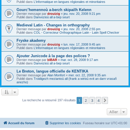
Publié dans
L'informatique en langues régionales et minoritaires
Gourc’hemennoù a-berzh skipailh Kelenn
Dernier message par
drouizig
«
jeu. nov. 20, 2008 9:21 pm
Publié dans
Danvezioù all a-bep seurt
Medieval Latin - Changes in orthography
Dernier message par
drouizig
«
jeu. nov. 20, 2008 2:55 pm
Publié dans
COL - Correcteur Orthographique Latin - Latin Spell Checker
Fryske akademy
Dernier message par
drouizig
«
lun. nov. 17, 2008 9:45 am
Publié dans
L'informatique en langues régionales et minoritaires
Ajouter Junicode à la page des polices ?
Dernier message par
bIBAR
«
mar. oct. 28, 2008 9:17 am
Publié dans
Danvezioù all a-bep seurt
Le Breton, langue officielle de KENTIKA
Dernier message par
Alan Monfort
«
mer. oct. 22, 2008 9:35 am
Publié dans
Troidigezh meziantoù all (frank a wirioù evit an darn vrasañ
anezho)
1
2
3
4
Suivant
La recherche a retourné 197 résultats
Aller
Accueil du forum
Supprimer les cookies
Fuseau horaire sur
UTC+01:00