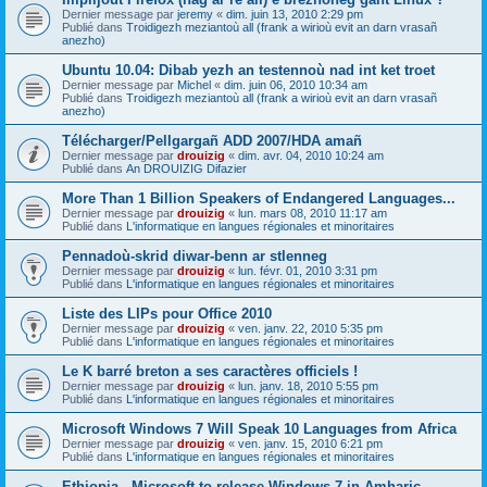
Dernier message par
jeremy
«
dim. juin 13, 2010 2:29 pm
Publié dans
Troidigezh meziantoù all (frank a wirioù evit an darn vrasañ
anezho)
Ubuntu 10.04: Dibab yezh an testennoù nad int ket troet
Dernier message par
Michel
«
dim. juin 06, 2010 10:34 am
Publié dans
Troidigezh meziantoù all (frank a wirioù evit an darn vrasañ
anezho)
Télécharger/Pellgargañ ADD 2007/HDA amañ
Dernier message par
drouizig
«
dim. avr. 04, 2010 10:24 am
Publié dans
An DROUIZIG Difazier
More Than 1 Billion Speakers of Endangered Languages...
Dernier message par
drouizig
«
lun. mars 08, 2010 11:17 am
Publié dans
L'informatique en langues régionales et minoritaires
Pennadoù-skrid diwar-benn ar stlenneg
Dernier message par
drouizig
«
lun. févr. 01, 2010 3:31 pm
Publié dans
L'informatique en langues régionales et minoritaires
Liste des LIPs pour Office 2010
Dernier message par
drouizig
«
ven. janv. 22, 2010 5:35 pm
Publié dans
L'informatique en langues régionales et minoritaires
Le K barré breton a ses caractères officiels !
Dernier message par
drouizig
«
lun. janv. 18, 2010 5:55 pm
Publié dans
L'informatique en langues régionales et minoritaires
Microsoft Windows 7 Will Speak 10 Languages from Africa
Dernier message par
drouizig
«
ven. janv. 15, 2010 6:21 pm
Publié dans
L'informatique en langues régionales et minoritaires
Ethiopia - Microsoft to release Windows 7 in Amharic