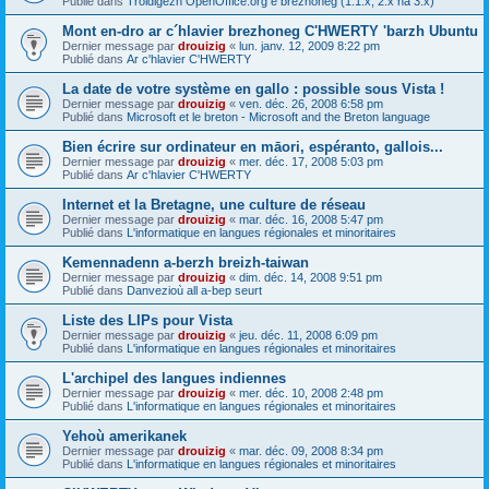
Publié dans
Troidigezh OpenOffice.org e brezhoneg (1.1.x, 2.x ha 3.x)
Mont en-dro ar c´hlavier brezhoneg C'HWERTY 'barzh Ubuntu
Dernier message par
drouizig
«
lun. janv. 12, 2009 8:22 pm
Publié dans
Ar c'hlavier C'HWERTY
La date de votre système en gallo : possible sous Vista !
Dernier message par
drouizig
«
ven. déc. 26, 2008 6:58 pm
Publié dans
Microsoft et le breton - Microsoft and the Breton language
Bien écrire sur ordinateur en māori, espéranto, gallois...
Dernier message par
drouizig
«
mer. déc. 17, 2008 5:03 pm
Publié dans
Ar c'hlavier C'HWERTY
Internet et la Bretagne, une culture de réseau
Dernier message par
drouizig
«
mar. déc. 16, 2008 5:47 pm
Publié dans
L'informatique en langues régionales et minoritaires
Kemennadenn a-berzh breizh-taiwan
Dernier message par
drouizig
«
dim. déc. 14, 2008 9:51 pm
Publié dans
Danvezioù all a-bep seurt
Liste des LIPs pour Vista
Dernier message par
drouizig
«
jeu. déc. 11, 2008 6:09 pm
Publié dans
L'informatique en langues régionales et minoritaires
L'archipel des langues indiennes
Dernier message par
drouizig
«
mer. déc. 10, 2008 2:48 pm
Publié dans
L'informatique en langues régionales et minoritaires
Yehoù amerikanek
Dernier message par
drouizig
«
mar. déc. 09, 2008 8:34 pm
Publié dans
L'informatique en langues régionales et minoritaires