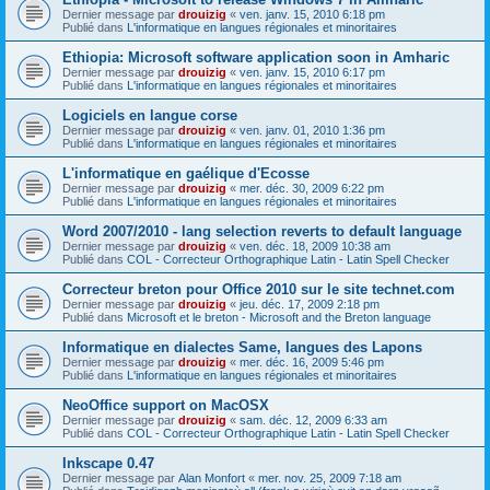
Dernier message par
drouizig
«
ven. janv. 15, 2010 6:18 pm
Publié dans
L'informatique en langues régionales et minoritaires
Ethiopia: Microsoft software application soon in Amharic
Dernier message par
drouizig
«
ven. janv. 15, 2010 6:17 pm
Publié dans
L'informatique en langues régionales et minoritaires
Logiciels en langue corse
Dernier message par
drouizig
«
ven. janv. 01, 2010 1:36 pm
Publié dans
L'informatique en langues régionales et minoritaires
L'informatique en gaélique d'Ecosse
Dernier message par
drouizig
«
mer. déc. 30, 2009 6:22 pm
Publié dans
L'informatique en langues régionales et minoritaires
Word 2007/2010 - lang selection reverts to default language
Dernier message par
drouizig
«
ven. déc. 18, 2009 10:38 am
Publié dans
COL - Correcteur Orthographique Latin - Latin Spell Checker
Correcteur breton pour Office 2010 sur le site technet.com
Dernier message par
drouizig
«
jeu. déc. 17, 2009 2:18 pm
Publié dans
Microsoft et le breton - Microsoft and the Breton language
Informatique en dialectes Same, langues des Lapons
Dernier message par
drouizig
«
mer. déc. 16, 2009 5:46 pm
Publié dans
L'informatique en langues régionales et minoritaires
NeoOffice support on MacOSX
Dernier message par
drouizig
«
sam. déc. 12, 2009 6:33 am
Publié dans
COL - Correcteur Orthographique Latin - Latin Spell Checker
Inkscape 0.47
Dernier message par
Alan Monfort
«
mer. nov. 25, 2009 7:18 am