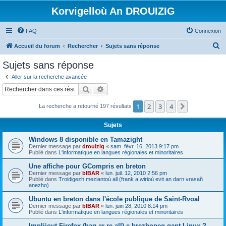
Korvigelloù An DROUIZIG
FAQ
Connexion
R
Accueil du forum
Rechercher
Sujets sans réponse
e
Sujets sans réponse
c
Aller sur la recherche avancée
h
Rechercher
Recherche avancée
e
1
2
3
4
Suivant
La recherche a retourné 197 résultats
r
c
Sujets
h
Windows 8 disponible en Tamazight
e
Dernier message par
drouizig
«
sam. févr. 16, 2013 9:17 pm
Publié dans
L'informatique en langues régionales et minoritaires
r
Une affiche pour GCompris en breton
Dernier message par
bIBAR
«
lun. juil. 12, 2010 2:56 pm
Publié dans
Troidigezh meziantoù all (frank a wirioù evit an darn vrasañ
anezho)
Ubuntu en breton dans l'école publique de Saint-Rvoal
Dernier message par
bIBAR
«
lun. juin 28, 2010 8:14 pm
Publié dans
L'informatique en langues régionales et minoritaires
Implijout Firefox (hag ar re all) e brezhoneg gant Linux ?