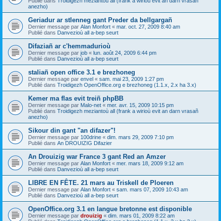
Publié dans
Troidigezh meziantoù all (frank a wirioù evit an darn vrasañ
anezho)
Geriadur ar stlenneg gant Preder da bellgargañ
Dernier message par
Alan Monfort
«
mar. oct. 27, 2009 8:40 am
Publié dans
Danvezioù all a-bep seurt
Difaziañ ar c'hemmadurioù
Dernier message par
job
«
lun. août 24, 2009 6:44 pm
Publié dans
Danvezioù all a-bep seurt
staliañ open office 3.1 e brezhoneg
Dernier message par
envel
«
sam. mai 23, 2009 1:27 pm
Publié dans
Troidigezh OpenOffice.org e brezhoneg (1.1.x, 2.x ha 3.x)
Kemer ma flas evit treiñ phpBB
Dernier message par
Malo-net
«
mer. avr. 15, 2009 10:15 pm
Publié dans
Troidigezh meziantoù all (frank a wirioù evit an darn vrasañ
anezho)
Sikour din gant "an difazer"!
Dernier message par
100drine
«
dim. mars 29, 2009 7:10 pm
Publié dans
An DROUIZIG Difazier
An Drouizig war France 3 gant Red an Amzer
Dernier message par
Alan Monfort
«
mer. mars 18, 2009 9:12 am
Publié dans
Danvezioù all a-bep seurt
LIBRE EN FÊTE. 21 mars au Triskell de Ploeren
Dernier message par
Alan Monfort
«
sam. mars 07, 2009 10:43 am
Publié dans
Danvezioù all a-bep seurt
OpenOffice.org 3.1 en langue bretonne est disponible
Dernier message par
drouizig
«
dim. mars 01, 2009 8:22 am