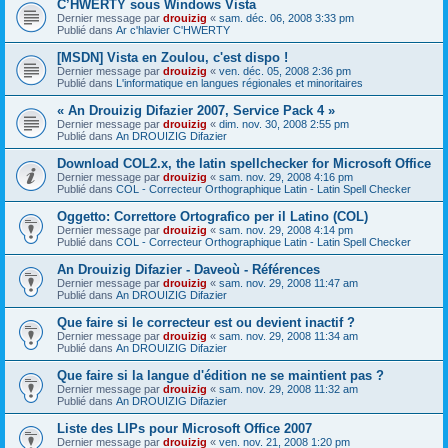
C’HWERTY sous Windows Vista
Dernier message par
drouizig
«
sam. déc. 06, 2008 3:33 pm
Publié dans
Ar c'hlavier C'HWERTY
[MSDN] Vista en Zoulou, c'est dispo !
Dernier message par
drouizig
«
ven. déc. 05, 2008 2:36 pm
Publié dans
L'informatique en langues régionales et minoritaires
« An Drouizig Difazier 2007, Service Pack 4 »
Dernier message par
drouizig
«
dim. nov. 30, 2008 2:55 pm
Publié dans
An DROUIZIG Difazier
Download COL2.x, the latin spellchecker for Microsoft Office
Dernier message par
drouizig
«
sam. nov. 29, 2008 4:16 pm
Publié dans
COL - Correcteur Orthographique Latin - Latin Spell Checker
Oggetto: Correttore Ortografico per il Latino (COL)
Dernier message par
drouizig
«
sam. nov. 29, 2008 4:14 pm
Publié dans
COL - Correcteur Orthographique Latin - Latin Spell Checker
An Drouizig Difazier - Daveoù - Références
Dernier message par
drouizig
«
sam. nov. 29, 2008 11:47 am
Publié dans
An DROUIZIG Difazier
Que faire si le correcteur est ou devient inactif ?
Dernier message par
drouizig
«
sam. nov. 29, 2008 11:34 am
Publié dans
An DROUIZIG Difazier
Que faire si la langue d'édition ne se maintient pas ?
Dernier message par
drouizig
«
sam. nov. 29, 2008 11:32 am
Publié dans
An DROUIZIG Difazier
Liste des LIPs pour Microsoft Office 2007
Dernier message par
drouizig
«
ven. nov. 21, 2008 1:20 pm