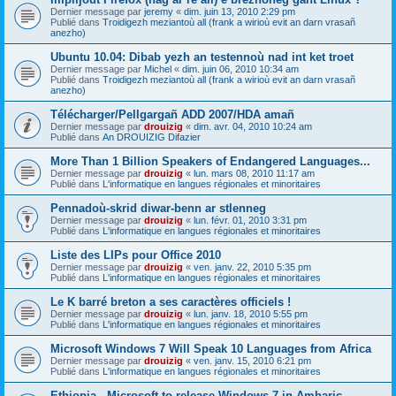
Dernier message par
jeremy
«
dim. juin 13, 2010 2:29 pm
Publié dans
Troidigezh meziantoù all (frank a wirioù evit an darn vrasañ
anezho)
Ubuntu 10.04: Dibab yezh an testennoù nad int ket troet
Dernier message par
Michel
«
dim. juin 06, 2010 10:34 am
Publié dans
Troidigezh meziantoù all (frank a wirioù evit an darn vrasañ
anezho)
Télécharger/Pellgargañ ADD 2007/HDA amañ
Dernier message par
drouizig
«
dim. avr. 04, 2010 10:24 am
Publié dans
An DROUIZIG Difazier
More Than 1 Billion Speakers of Endangered Languages...
Dernier message par
drouizig
«
lun. mars 08, 2010 11:17 am
Publié dans
L'informatique en langues régionales et minoritaires
Pennadoù-skrid diwar-benn ar stlenneg
Dernier message par
drouizig
«
lun. févr. 01, 2010 3:31 pm
Publié dans
L'informatique en langues régionales et minoritaires
Liste des LIPs pour Office 2010
Dernier message par
drouizig
«
ven. janv. 22, 2010 5:35 pm
Publié dans
L'informatique en langues régionales et minoritaires
Le K barré breton a ses caractères officiels !
Dernier message par
drouizig
«
lun. janv. 18, 2010 5:55 pm
Publié dans
L'informatique en langues régionales et minoritaires
Microsoft Windows 7 Will Speak 10 Languages from Africa
Dernier message par
drouizig
«
ven. janv. 15, 2010 6:21 pm
Publié dans
L'informatique en langues régionales et minoritaires
Ethiopia - Microsoft to release Windows 7 in Amharic