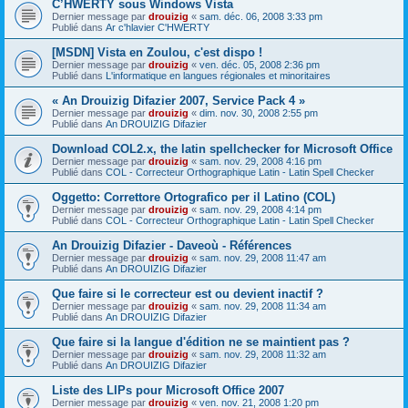
C’HWERTY sous Windows Vista
Dernier message par
drouizig
«
sam. déc. 06, 2008 3:33 pm
Publié dans
Ar c'hlavier C'HWERTY
[MSDN] Vista en Zoulou, c'est dispo !
Dernier message par
drouizig
«
ven. déc. 05, 2008 2:36 pm
Publié dans
L'informatique en langues régionales et minoritaires
« An Drouizig Difazier 2007, Service Pack 4 »
Dernier message par
drouizig
«
dim. nov. 30, 2008 2:55 pm
Publié dans
An DROUIZIG Difazier
Download COL2.x, the latin spellchecker for Microsoft Office
Dernier message par
drouizig
«
sam. nov. 29, 2008 4:16 pm
Publié dans
COL - Correcteur Orthographique Latin - Latin Spell Checker
Oggetto: Correttore Ortografico per il Latino (COL)
Dernier message par
drouizig
«
sam. nov. 29, 2008 4:14 pm
Publié dans
COL - Correcteur Orthographique Latin - Latin Spell Checker
An Drouizig Difazier - Daveoù - Références
Dernier message par
drouizig
«
sam. nov. 29, 2008 11:47 am
Publié dans
An DROUIZIG Difazier
Que faire si le correcteur est ou devient inactif ?
Dernier message par
drouizig
«
sam. nov. 29, 2008 11:34 am
Publié dans
An DROUIZIG Difazier
Que faire si la langue d'édition ne se maintient pas ?
Dernier message par
drouizig
«
sam. nov. 29, 2008 11:32 am
Publié dans
An DROUIZIG Difazier
Liste des LIPs pour Microsoft Office 2007
Dernier message par
drouizig
«
ven. nov. 21, 2008 1:20 pm