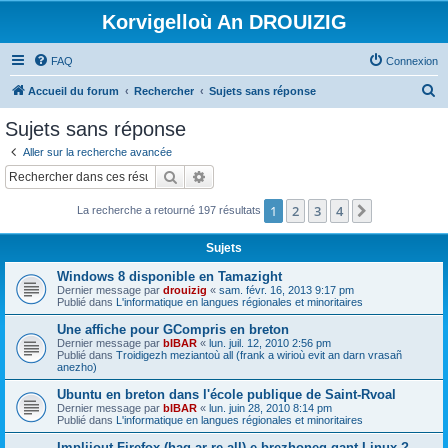
Korvigelloù An DROUIZIG
FAQ
Connexion
R
Accueil du forum
Rechercher
Sujets sans réponse
e
Sujets sans réponse
c
Aller sur la recherche avancée
h
Rechercher
Recherche avancée
e
1
2
3
4
Suivant
La recherche a retourné 197 résultats
r
c
Sujets
h
Windows 8 disponible en Tamazight
e
Dernier message par
drouizig
«
sam. févr. 16, 2013 9:17 pm
Publié dans
L'informatique en langues régionales et minoritaires
r
Une affiche pour GCompris en breton
Dernier message par
bIBAR
«
lun. juil. 12, 2010 2:56 pm
Publié dans
Troidigezh meziantoù all (frank a wirioù evit an darn vrasañ
anezho)
Ubuntu en breton dans l'école publique de Saint-Rvoal
Dernier message par
bIBAR
«
lun. juin 28, 2010 8:14 pm
Publié dans
L'informatique en langues régionales et minoritaires
Implijout Firefox (hag ar re all) e brezhoneg gant Linux ?