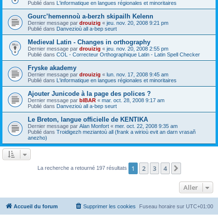
Publié dans
L'informatique en langues régionales et minoritaires
Gourc’hemennoù a-berzh skipailh Kelenn
Dernier message par
drouizig
«
jeu. nov. 20, 2008 9:21 pm
Publié dans
Danvezioù all a-bep seurt
Medieval Latin - Changes in orthography
Dernier message par
drouizig
«
jeu. nov. 20, 2008 2:55 pm
Publié dans
COL - Correcteur Orthographique Latin - Latin Spell Checker
Fryske akademy
Dernier message par
drouizig
«
lun. nov. 17, 2008 9:45 am
Publié dans
L'informatique en langues régionales et minoritaires
Ajouter Junicode à la page des polices ?
Dernier message par
bIBAR
«
mar. oct. 28, 2008 9:17 am
Publié dans
Danvezioù all a-bep seurt
Le Breton, langue officielle de KENTIKA
Dernier message par
Alan Monfort
«
mer. oct. 22, 2008 9:35 am
Publié dans
Troidigezh meziantoù all (frank a wirioù evit an darn vrasañ
anezho)
1
2
3
4
Suivant
La recherche a retourné 197 résultats
Aller
Accueil du forum
Supprimer les cookies
Fuseau horaire sur
UTC+01:00