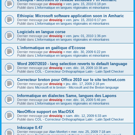
Dernier message par
drouizig
«
ven. janv. 15, 2010 6:18 pm
Publié dans
L'informatique en langues régionales et minoritaires
Ethiopia: Microsoft software application soon in Amharic
Dernier message par
drouizig
«
ven. janv. 15, 2010 6:17 pm
Publié dans
L'informatique en langues régionales et minoritaires
Logiciels en langue corse
Dernier message par
drouizig
«
ven. janv. 01, 2010 1:36 pm
Publié dans
L'informatique en langues régionales et minoritaires
L'informatique en gaélique d'Ecosse
Dernier message par
drouizig
«
mer. déc. 30, 2009 6:22 pm
Publié dans
L'informatique en langues régionales et minoritaires
Word 2007/2010 - lang selection reverts to default language
Dernier message par
drouizig
«
ven. déc. 18, 2009 10:38 am
Publié dans
COL - Correcteur Orthographique Latin - Latin Spell Checker
Correcteur breton pour Office 2010 sur le site technet.com
Dernier message par
drouizig
«
jeu. déc. 17, 2009 2:18 pm
Publié dans
Microsoft et le breton - Microsoft and the Breton language
Informatique en dialectes Same, langues des Lapons
Dernier message par
drouizig
«
mer. déc. 16, 2009 5:46 pm
Publié dans
L'informatique en langues régionales et minoritaires
NeoOffice support on MacOSX
Dernier message par
drouizig
«
sam. déc. 12, 2009 6:33 am
Publié dans
COL - Correcteur Orthographique Latin - Latin Spell Checker
Inkscape 0.47
Dernier message par
Alan Monfort
«
mer. nov. 25, 2009 7:18 am