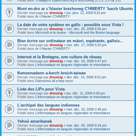
Publié dans
Troidigezh OpenOffice.org e brezhoneg (1.1.x, 2.x ha 3.x)
Mont en-dro ar c´hlavier brezhoneg C'HWERTY 'barzh Ubuntu
Dernier message par
drouizig
«
lun. janv. 12, 2009 8:22 pm
Publié dans
Ar c'hlavier C'HWERTY
La date de votre système en gallo : possible sous Vista !
Dernier message par
drouizig
«
ven. déc. 26, 2008 6:58 pm
Publié dans
Microsoft et le breton - Microsoft and the Breton language
Bien écrire sur ordinateur en māori, espéranto, gallois...
Dernier message par
drouizig
«
mer. déc. 17, 2008 5:03 pm
Publié dans
Ar c'hlavier C'HWERTY
Internet et la Bretagne, une culture de réseau
Dernier message par
drouizig
«
mar. déc. 16, 2008 5:47 pm
Publié dans
L'informatique en langues régionales et minoritaires
Kemennadenn a-berzh breizh-taiwan
Dernier message par
drouizig
«
dim. déc. 14, 2008 9:51 pm
Publié dans
Danvezioù all a-bep seurt
Liste des LIPs pour Vista
Dernier message par
drouizig
«
jeu. déc. 11, 2008 6:09 pm
Publié dans
L'informatique en langues régionales et minoritaires
L'archipel des langues indiennes
Dernier message par
drouizig
«
mer. déc. 10, 2008 2:48 pm
Publié dans
L'informatique en langues régionales et minoritaires
Yehoù amerikanek
Dernier message par
drouizig
«
mar. déc. 09, 2008 8:34 pm
Publié dans
L'informatique en langues régionales et minoritaires