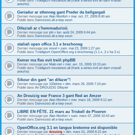
Publié dans
Troidigezh meziantoù all (frank a wirioù evit an darn vrasañ
anezho)
Geriadur ar stlenneg gant Preder da bellgargañ
Dernier message par
Alan Monfort
«
mar. oct. 27, 2009 8:40 am
Publié dans
Danvezioù all a-bep seurt
Difaziañ ar c'hemmadurioù
Dernier message par
job
«
lun. août 24, 2009 6:44 pm
Publié dans
Danvezioù all a-bep seurt
staliañ open office 3.1 e brezhoneg
Dernier message par
envel
«
sam. mai 23, 2009 1:27 pm
Publié dans
Troidigezh OpenOffice.org e brezhoneg (1.1.x, 2.x ha 3.x)
Kemer ma flas evit treiñ phpBB
Dernier message par
Malo-net
«
mer. avr. 15, 2009 10:15 pm
Publié dans
Troidigezh meziantoù all (frank a wirioù evit an darn vrasañ
anezho)
Sikour din gant "an difazer"!
Dernier message par
100drine
«
dim. mars 29, 2009 7:10 pm
Publié dans
An DROUIZIG Difazier
An Drouizig war France 3 gant Red an Amzer
Dernier message par
Alan Monfort
«
mer. mars 18, 2009 9:12 am
Publié dans
Danvezioù all a-bep seurt
LIBRE EN FÊTE. 21 mars au Triskell de Ploeren
Dernier message par
Alan Monfort
«
sam. mars 07, 2009 10:43 am
Publié dans
Danvezioù all a-bep seurt
OpenOffice.org 3.1 en langue bretonne est disponible
Dernier message par
drouizig
«
dim. mars 01, 2009 8:22 am