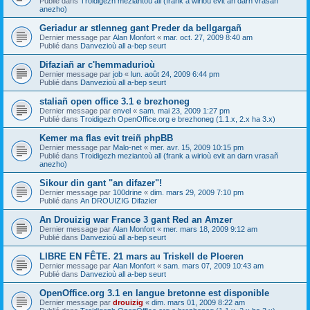
Publié dans
Troidigezh meziantoù all (frank a wirioù evit an darn vrasañ
anezho)
Geriadur ar stlenneg gant Preder da bellgargañ
Dernier message par
Alan Monfort
«
mar. oct. 27, 2009 8:40 am
Publié dans
Danvezioù all a-bep seurt
Difaziañ ar c'hemmadurioù
Dernier message par
job
«
lun. août 24, 2009 6:44 pm
Publié dans
Danvezioù all a-bep seurt
staliañ open office 3.1 e brezhoneg
Dernier message par
envel
«
sam. mai 23, 2009 1:27 pm
Publié dans
Troidigezh OpenOffice.org e brezhoneg (1.1.x, 2.x ha 3.x)
Kemer ma flas evit treiñ phpBB
Dernier message par
Malo-net
«
mer. avr. 15, 2009 10:15 pm
Publié dans
Troidigezh meziantoù all (frank a wirioù evit an darn vrasañ
anezho)
Sikour din gant "an difazer"!
Dernier message par
100drine
«
dim. mars 29, 2009 7:10 pm
Publié dans
An DROUIZIG Difazier
An Drouizig war France 3 gant Red an Amzer
Dernier message par
Alan Monfort
«
mer. mars 18, 2009 9:12 am
Publié dans
Danvezioù all a-bep seurt
LIBRE EN FÊTE. 21 mars au Triskell de Ploeren
Dernier message par
Alan Monfort
«
sam. mars 07, 2009 10:43 am
Publié dans
Danvezioù all a-bep seurt
OpenOffice.org 3.1 en langue bretonne est disponible
Dernier message par
drouizig
«
dim. mars 01, 2009 8:22 am