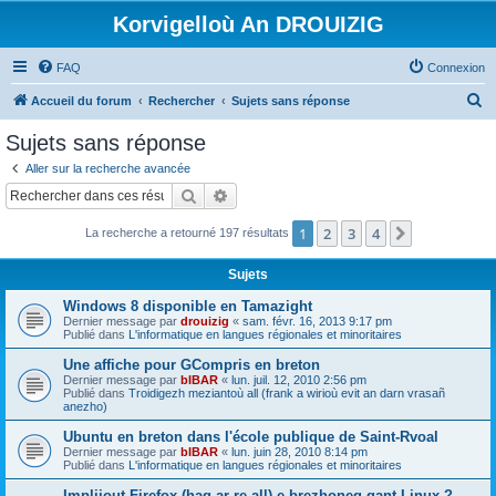
Korvigelloù An DROUIZIG
FAQ
Connexion
R
Accueil du forum
Rechercher
Sujets sans réponse
e
Sujets sans réponse
c
Aller sur la recherche avancée
h
Rechercher
Recherche avancée
e
1
2
3
4
Suivant
La recherche a retourné 197 résultats
r
c
Sujets
h
Windows 8 disponible en Tamazight
e
Dernier message par
drouizig
«
sam. févr. 16, 2013 9:17 pm
Publié dans
L'informatique en langues régionales et minoritaires
r
Une affiche pour GCompris en breton
Dernier message par
bIBAR
«
lun. juil. 12, 2010 2:56 pm
Publié dans
Troidigezh meziantoù all (frank a wirioù evit an darn vrasañ
anezho)
Ubuntu en breton dans l'école publique de Saint-Rvoal
Dernier message par
bIBAR
«
lun. juin 28, 2010 8:14 pm
Publié dans
L'informatique en langues régionales et minoritaires
Implijout Firefox (hag ar re all) e brezhoneg gant Linux ?