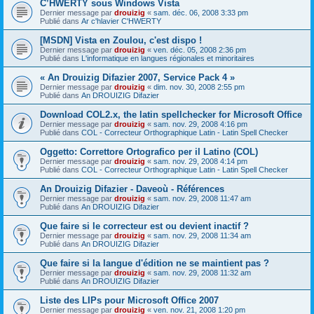
C’HWERTY sous Windows Vista
Dernier message par
drouizig
«
sam. déc. 06, 2008 3:33 pm
Publié dans
Ar c'hlavier C'HWERTY
[MSDN] Vista en Zoulou, c'est dispo !
Dernier message par
drouizig
«
ven. déc. 05, 2008 2:36 pm
Publié dans
L'informatique en langues régionales et minoritaires
« An Drouizig Difazier 2007, Service Pack 4 »
Dernier message par
drouizig
«
dim. nov. 30, 2008 2:55 pm
Publié dans
An DROUIZIG Difazier
Download COL2.x, the latin spellchecker for Microsoft Office
Dernier message par
drouizig
«
sam. nov. 29, 2008 4:16 pm
Publié dans
COL - Correcteur Orthographique Latin - Latin Spell Checker
Oggetto: Correttore Ortografico per il Latino (COL)
Dernier message par
drouizig
«
sam. nov. 29, 2008 4:14 pm
Publié dans
COL - Correcteur Orthographique Latin - Latin Spell Checker
An Drouizig Difazier - Daveoù - Références
Dernier message par
drouizig
«
sam. nov. 29, 2008 11:47 am
Publié dans
An DROUIZIG Difazier
Que faire si le correcteur est ou devient inactif ?
Dernier message par
drouizig
«
sam. nov. 29, 2008 11:34 am
Publié dans
An DROUIZIG Difazier
Que faire si la langue d'édition ne se maintient pas ?
Dernier message par
drouizig
«
sam. nov. 29, 2008 11:32 am
Publié dans
An DROUIZIG Difazier
Liste des LIPs pour Microsoft Office 2007
Dernier message par
drouizig
«
ven. nov. 21, 2008 1:20 pm