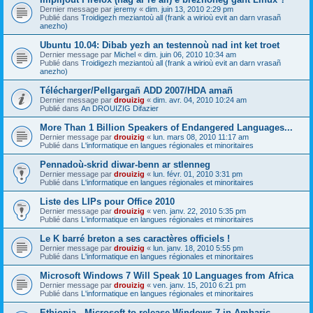
Dernier message par
jeremy
«
dim. juin 13, 2010 2:29 pm
Publié dans
Troidigezh meziantoù all (frank a wirioù evit an darn vrasañ
anezho)
Ubuntu 10.04: Dibab yezh an testennoù nad int ket troet
Dernier message par
Michel
«
dim. juin 06, 2010 10:34 am
Publié dans
Troidigezh meziantoù all (frank a wirioù evit an darn vrasañ
anezho)
Télécharger/Pellgargañ ADD 2007/HDA amañ
Dernier message par
drouizig
«
dim. avr. 04, 2010 10:24 am
Publié dans
An DROUIZIG Difazier
More Than 1 Billion Speakers of Endangered Languages...
Dernier message par
drouizig
«
lun. mars 08, 2010 11:17 am
Publié dans
L'informatique en langues régionales et minoritaires
Pennadoù-skrid diwar-benn ar stlenneg
Dernier message par
drouizig
«
lun. févr. 01, 2010 3:31 pm
Publié dans
L'informatique en langues régionales et minoritaires
Liste des LIPs pour Office 2010
Dernier message par
drouizig
«
ven. janv. 22, 2010 5:35 pm
Publié dans
L'informatique en langues régionales et minoritaires
Le K barré breton a ses caractères officiels !
Dernier message par
drouizig
«
lun. janv. 18, 2010 5:55 pm
Publié dans
L'informatique en langues régionales et minoritaires
Microsoft Windows 7 Will Speak 10 Languages from Africa
Dernier message par
drouizig
«
ven. janv. 15, 2010 6:21 pm
Publié dans
L'informatique en langues régionales et minoritaires
Ethiopia - Microsoft to release Windows 7 in Amharic