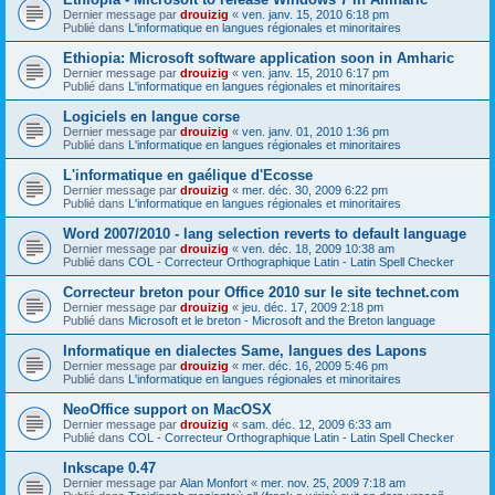
Dernier message par
drouizig
«
ven. janv. 15, 2010 6:18 pm
Publié dans
L'informatique en langues régionales et minoritaires
Ethiopia: Microsoft software application soon in Amharic
Dernier message par
drouizig
«
ven. janv. 15, 2010 6:17 pm
Publié dans
L'informatique en langues régionales et minoritaires
Logiciels en langue corse
Dernier message par
drouizig
«
ven. janv. 01, 2010 1:36 pm
Publié dans
L'informatique en langues régionales et minoritaires
L'informatique en gaélique d'Ecosse
Dernier message par
drouizig
«
mer. déc. 30, 2009 6:22 pm
Publié dans
L'informatique en langues régionales et minoritaires
Word 2007/2010 - lang selection reverts to default language
Dernier message par
drouizig
«
ven. déc. 18, 2009 10:38 am
Publié dans
COL - Correcteur Orthographique Latin - Latin Spell Checker
Correcteur breton pour Office 2010 sur le site technet.com
Dernier message par
drouizig
«
jeu. déc. 17, 2009 2:18 pm
Publié dans
Microsoft et le breton - Microsoft and the Breton language
Informatique en dialectes Same, langues des Lapons
Dernier message par
drouizig
«
mer. déc. 16, 2009 5:46 pm
Publié dans
L'informatique en langues régionales et minoritaires
NeoOffice support on MacOSX
Dernier message par
drouizig
«
sam. déc. 12, 2009 6:33 am
Publié dans
COL - Correcteur Orthographique Latin - Latin Spell Checker
Inkscape 0.47
Dernier message par
Alan Monfort
«
mer. nov. 25, 2009 7:18 am