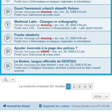
Publié dans
L'informatique en langues régionales et minoritaires
Gourc’hemennoù a-berzh skipailh Kelenn
Dernier message par
drouizig
«
jeu. nov. 20, 2008 9:21 pm
Publié dans
Danvezioù all a-bep seurt
Medieval Latin - Changes in orthography
Dernier message par
drouizig
«
jeu. nov. 20, 2008 2:55 pm
Publié dans
COL - Correcteur Orthographique Latin - Latin Spell Checker
Fryske akademy
Dernier message par
drouizig
«
lun. nov. 17, 2008 9:45 am
Publié dans
L'informatique en langues régionales et minoritaires
Ajouter Junicode à la page des polices ?
Dernier message par
bIBAR
«
mar. oct. 28, 2008 9:17 am
Publié dans
Danvezioù all a-bep seurt
Le Breton, langue officielle de KENTIKA
Dernier message par
Alan Monfort
«
mer. oct. 22, 2008 9:35 am
Publié dans
Troidigezh meziantoù all (frank a wirioù evit an darn vrasañ
anezho)
1
2
3
4
Suivant
La recherche a retourné 197 résultats
Aller
Accueil du forum
Supprimer les cookies
Fuseau horaire sur
UTC+01:00