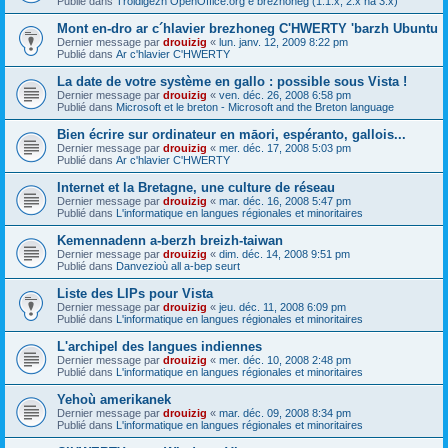
Publié dans
Troidigezh OpenOffice.org e brezhoneg (1.1.x, 2.x ha 3.x)
Mont en-dro ar c´hlavier brezhoneg C'HWERTY 'barzh Ubuntu
Dernier message par
drouizig
«
lun. janv. 12, 2009 8:22 pm
Publié dans
Ar c'hlavier C'HWERTY
La date de votre système en gallo : possible sous Vista !
Dernier message par
drouizig
«
ven. déc. 26, 2008 6:58 pm
Publié dans
Microsoft et le breton - Microsoft and the Breton language
Bien écrire sur ordinateur en māori, espéranto, gallois...
Dernier message par
drouizig
«
mer. déc. 17, 2008 5:03 pm
Publié dans
Ar c'hlavier C'HWERTY
Internet et la Bretagne, une culture de réseau
Dernier message par
drouizig
«
mar. déc. 16, 2008 5:47 pm
Publié dans
L'informatique en langues régionales et minoritaires
Kemennadenn a-berzh breizh-taiwan
Dernier message par
drouizig
«
dim. déc. 14, 2008 9:51 pm
Publié dans
Danvezioù all a-bep seurt
Liste des LIPs pour Vista
Dernier message par
drouizig
«
jeu. déc. 11, 2008 6:09 pm
Publié dans
L'informatique en langues régionales et minoritaires
L'archipel des langues indiennes
Dernier message par
drouizig
«
mer. déc. 10, 2008 2:48 pm
Publié dans
L'informatique en langues régionales et minoritaires
Yehoù amerikanek
Dernier message par
drouizig
«
mar. déc. 09, 2008 8:34 pm
Publié dans
L'informatique en langues régionales et minoritaires