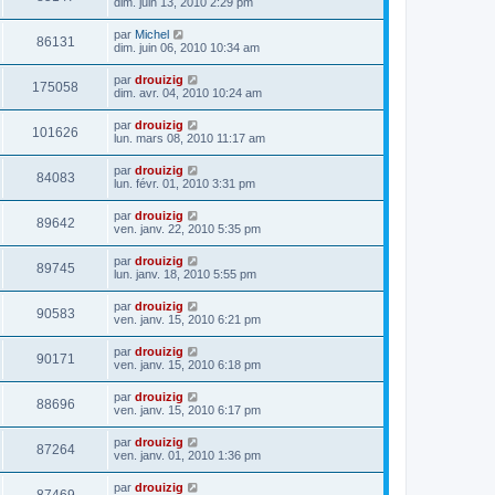
dim. juin 13, 2010 2:29 pm
par
Michel
86131
dim. juin 06, 2010 10:34 am
par
drouizig
175058
dim. avr. 04, 2010 10:24 am
par
drouizig
101626
lun. mars 08, 2010 11:17 am
par
drouizig
84083
lun. févr. 01, 2010 3:31 pm
par
drouizig
89642
ven. janv. 22, 2010 5:35 pm
par
drouizig
89745
lun. janv. 18, 2010 5:55 pm
par
drouizig
90583
ven. janv. 15, 2010 6:21 pm
par
drouizig
90171
ven. janv. 15, 2010 6:18 pm
par
drouizig
88696
ven. janv. 15, 2010 6:17 pm
par
drouizig
87264
ven. janv. 01, 2010 1:36 pm
par
drouizig