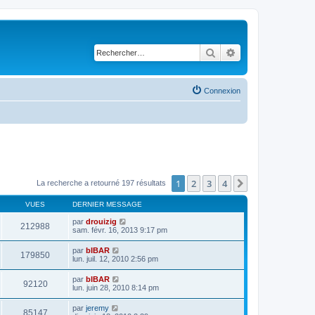
Rechercher
Recherche avancé
Connexion
1
2
3
4
Suivant
La recherche a retourné 197 résultats
VUES
DERNIER MESSAGE
par
drouizig
212988
sam. févr. 16, 2013 9:17 pm
par
bIBAR
179850
lun. juil. 12, 2010 2:56 pm
par
bIBAR
92120
lun. juin 28, 2010 8:14 pm
par
jeremy
85147