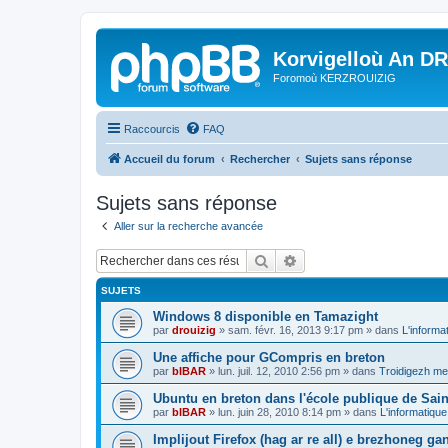
Korvigelloù An D
Foromoù KERZROUIZIG
Raccourcis
FAQ
Accueil du forum
Rechercher
Sujets sans réponse
Sujets sans réponse
Aller sur la recherche avancée
Rechercher
Recherche avancée
SUJETS
Windows 8 disponible en Tamazight
par
drouizig
»
sam. févr. 16, 2013 9:17 pm
» dans
L'informa
Une affiche pour GCompris en breton
par
bIBAR
»
lun. juil. 12, 2010 2:56 pm
» dans
Troidigezh mez
Ubuntu en breton dans l'école publique de Sain
par
bIBAR
»
lun. juin 28, 2010 8:14 pm
» dans
L'informatique
Implijout Firefox (hag ar re all) e brezhoneg ga