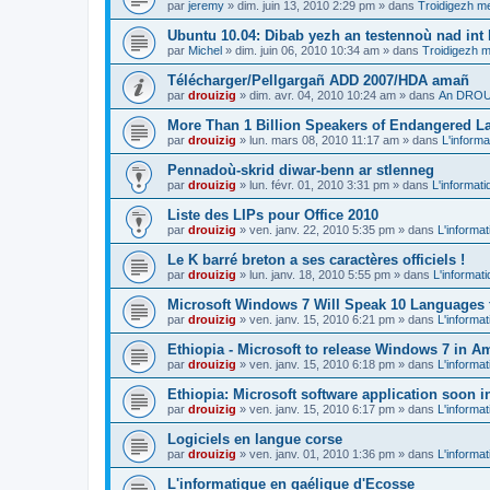
par
jeremy
»
dim. juin 13, 2010 2:29 pm
» dans
Troidigezh me
Ubuntu 10.04: Dibab yezh an testennoù nad int k
par
Michel
»
dim. juin 06, 2010 10:34 am
» dans
Troidigezh m
Télécharger/Pellgargañ ADD 2007/HDA amañ
par
drouizig
»
dim. avr. 04, 2010 10:24 am
» dans
An DROUI
More Than 1 Billion Speakers of Endangered L
par
drouizig
»
lun. mars 08, 2010 11:17 am
» dans
L'informa
Pennadoù-skrid diwar-benn ar stlenneg
par
drouizig
»
lun. févr. 01, 2010 3:31 pm
» dans
L'informati
Liste des LIPs pour Office 2010
par
drouizig
»
ven. janv. 22, 2010 5:35 pm
» dans
L'informat
Le K barré breton a ses caractères officiels !
par
drouizig
»
lun. janv. 18, 2010 5:55 pm
» dans
L'informat
Microsoft Windows 7 Will Speak 10 Languages 
par
drouizig
»
ven. janv. 15, 2010 6:21 pm
» dans
L'informat
Ethiopia - Microsoft to release Windows 7 in A
par
drouizig
»
ven. janv. 15, 2010 6:18 pm
» dans
L'informat
Ethiopia: Microsoft software application soon 
par
drouizig
»
ven. janv. 15, 2010 6:17 pm
» dans
L'informat
Logiciels en langue corse
par
drouizig
»
ven. janv. 01, 2010 1:36 pm
» dans
L'informat
L'informatique en gaélique d'Ecosse