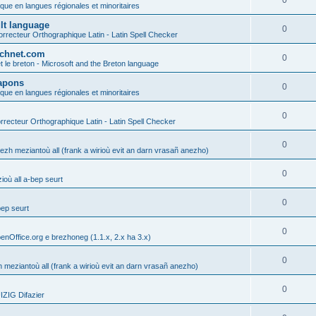
0
ique en langues régionales et minoritaires
ult language
0
rrecteur Orthographique Latin - Latin Spell Checker
technet.com
0
t le breton - Microsoft and the Breton language
Lapons
0
ique en langues régionales et minoritaires
0
recteur Orthographique Latin - Latin Spell Checker
0
gezh meziantoù all (frank a wirioù evit an darn vrasañ anezho)
0
où all a-bep seurt
0
bep seurt
0
enOffice.org e brezhoneg (1.1.x, 2.x ha 3.x)
0
h meziantoù all (frank a wirioù evit an darn vrasañ anezho)
0
ZIG Difazier