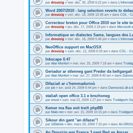
par
drouizig
»
mer. déc. 30, 2009 6:22 pm
» dans
L'informat
Word 2007/2010 - lang selection reverts to defa
par
drouizig
»
ven. déc. 18, 2009 10:38 am
» dans
COL - Co
Correcteur breton pour Office 2010 sur le site 
par
drouizig
»
jeu. déc. 17, 2009 2:18 pm
» dans
Microsoft e
Informatique en dialectes Same, langues des 
par
drouizig
»
mer. déc. 16, 2009 5:46 pm
» dans
L'informat
NeoOffice support on MacOSX
par
drouizig
»
sam. déc. 12, 2009 6:33 am
» dans
COL - Cor
Inkscape 0.47
par
Alan Monfort
»
mer. nov. 25, 2009 7:18 am
» dans
Troidi
Geriadur ar stlenneg gant Preder da bellgargañ
par
Alan Monfort
»
mar. oct. 27, 2009 8:40 am
» dans
Danvezi
Difaziañ ar c'hemmadurioù
par
job
»
lun. août 24, 2009 6:44 pm
» dans
Danvezioù all a-
staliañ open office 3.1 e brezhoneg
par
envel
»
sam. mai 23, 2009 1:27 pm
» dans
Troidigezh Op
Kemer ma flas evit treiñ phpBB
par
Malo-net
»
mer. avr. 15, 2009 10:15 pm
» dans
Troidigez
Sikour din gant "an difazer"!
par
100drine
»
dim. mars 29, 2009 7:10 pm
» dans
An DROUI
An Drouizig war France 3 gant Red an Amzer