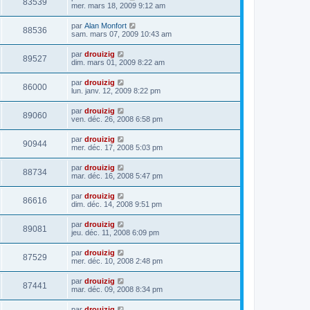
83539
mer. mars 18, 2009 9:12 am
par
Alan Monfort
88536
sam. mars 07, 2009 10:43 am
par
drouizig
89527
dim. mars 01, 2009 8:22 am
par
drouizig
86000
lun. janv. 12, 2009 8:22 pm
par
drouizig
89060
ven. déc. 26, 2008 6:58 pm
par
drouizig
90944
mer. déc. 17, 2008 5:03 pm
par
drouizig
88734
mar. déc. 16, 2008 5:47 pm
par
drouizig
86616
dim. déc. 14, 2008 9:51 pm
par
drouizig
89081
jeu. déc. 11, 2008 6:09 pm
par
drouizig
87529
mer. déc. 10, 2008 2:48 pm
par
drouizig
87441
mar. déc. 09, 2008 8:34 pm
par
drouizig