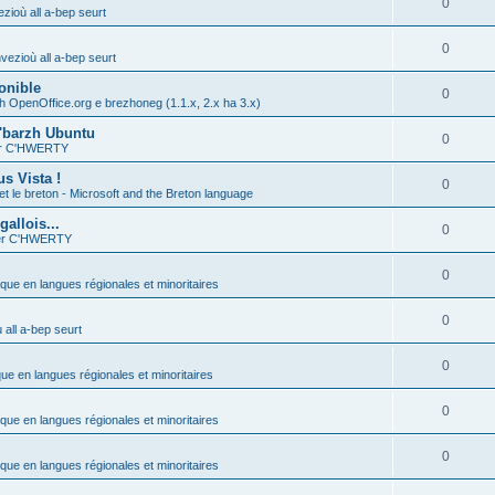
0
zioù all a-bep seurt
0
vezioù all a-bep seurt
onible
0
h OpenOffice.org e brezhoneg (1.1.x, 2.x ha 3.x)
'barzh Ubuntu
0
ier C'HWERTY
s Vista !
0
et le breton - Microsoft and the Breton language
allois...
0
ier C'HWERTY
0
ique en langues régionales et minoritaires
0
all a-bep seurt
0
que en langues régionales et minoritaires
0
ique en langues régionales et minoritaires
0
ique en langues régionales et minoritaires