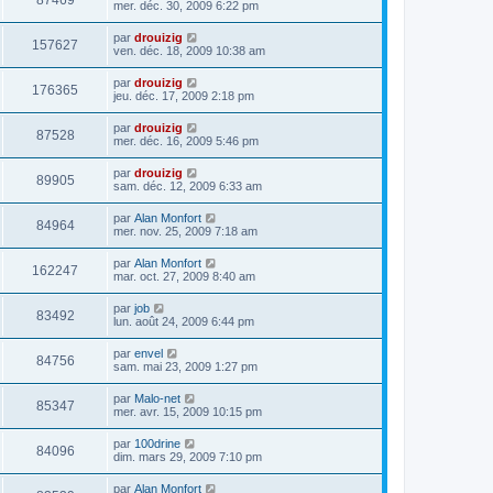
87469
mer. déc. 30, 2009 6:22 pm
par
drouizig
157627
ven. déc. 18, 2009 10:38 am
par
drouizig
176365
jeu. déc. 17, 2009 2:18 pm
par
drouizig
87528
mer. déc. 16, 2009 5:46 pm
par
drouizig
89905
sam. déc. 12, 2009 6:33 am
par
Alan Monfort
84964
mer. nov. 25, 2009 7:18 am
par
Alan Monfort
162247
mar. oct. 27, 2009 8:40 am
par
job
83492
lun. août 24, 2009 6:44 pm
par
envel
84756
sam. mai 23, 2009 1:27 pm
par
Malo-net
85347
mer. avr. 15, 2009 10:15 pm
par
100drine
84096
dim. mars 29, 2009 7:10 pm
par
Alan Monfort