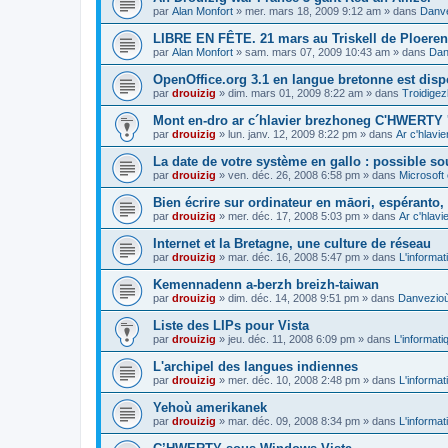
par
Alan Monfort
»
mer. mars 18, 2009 9:12 am
» dans
Danve
LIBRE EN FÊTE. 21 mars au Triskell de Ploeren
par
Alan Monfort
»
sam. mars 07, 2009 10:43 am
» dans
Dan
OpenOffice.org 3.1 en langue bretonne est disp
par
drouizig
»
dim. mars 01, 2009 8:22 am
» dans
Troidigez
Mont en-dro ar c´hlavier brezhoneg C'HWERTY 
par
drouizig
»
lun. janv. 12, 2009 8:22 pm
» dans
Ar c'hlav
La date de votre système en gallo : possible sou
par
drouizig
»
ven. déc. 26, 2008 6:58 pm
» dans
Microsoft 
Bien écrire sur ordinateur en māori, espéranto, g
par
drouizig
»
mer. déc. 17, 2008 5:03 pm
» dans
Ar c'hlav
Internet et la Bretagne, une culture de réseau
par
drouizig
»
mar. déc. 16, 2008 5:47 pm
» dans
L'informat
Kemennadenn a-berzh breizh-taiwan
par
drouizig
»
dim. déc. 14, 2008 9:51 pm
» dans
Danvezioù 
Liste des LIPs pour Vista
par
drouizig
»
jeu. déc. 11, 2008 6:09 pm
» dans
L'informati
L'archipel des langues indiennes
par
drouizig
»
mer. déc. 10, 2008 2:48 pm
» dans
L'informat
Yehoù amerikanek
par
drouizig
»
mar. déc. 09, 2008 8:34 pm
» dans
L'informat