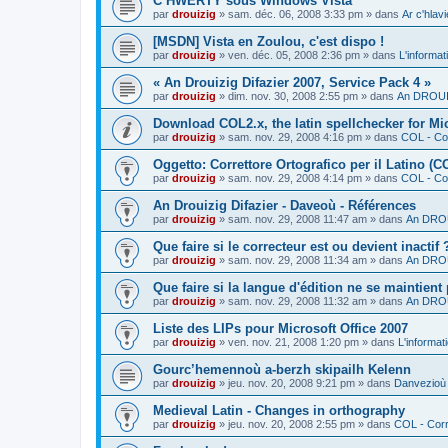
C’HWERTY sous Windows Vista
par
drouizig
»
sam. déc. 06, 2008 3:33 pm
» dans
Ar c'hla
[MSDN] Vista en Zoulou, c'est dispo !
par
drouizig
»
ven. déc. 05, 2008 2:36 pm
» dans
L'informat
« An Drouizig Difazier 2007, Service Pack 4 »
par
drouizig
»
dim. nov. 30, 2008 2:55 pm
» dans
An DROUIZ
Download COL2.x, the latin spellchecker for Mic
par
drouizig
»
sam. nov. 29, 2008 4:16 pm
» dans
COL - Cor
Oggetto: Correttore Ortografico per il Latino (C
par
drouizig
»
sam. nov. 29, 2008 4:14 pm
» dans
COL - Cor
An Drouizig Difazier - Daveoù - Références
par
drouizig
»
sam. nov. 29, 2008 11:47 am
» dans
An DROU
Que faire si le correcteur est ou devient inactif 
par
drouizig
»
sam. nov. 29, 2008 11:34 am
» dans
An DROU
Que faire si la langue d'édition ne se maintient
par
drouizig
»
sam. nov. 29, 2008 11:32 am
» dans
An DROU
Liste des LIPs pour Microsoft Office 2007
par
drouizig
»
ven. nov. 21, 2008 1:20 pm
» dans
L'informat
Gourc’hemennoù a-berzh skipailh Kelenn
par
drouizig
»
jeu. nov. 20, 2008 9:21 pm
» dans
Danvezioù 
Medieval Latin - Changes in orthography
par
drouizig
»
jeu. nov. 20, 2008 2:55 pm
» dans
COL - Corr