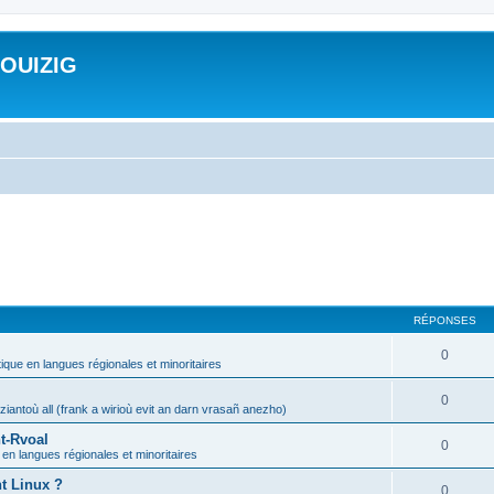
ROUIZIG
RÉPONSES
0
tique en langues régionales et minoritaires
0
iantoù all (frank a wirioù evit an darn vrasañ anezho)
t-Rvoal
0
 en langues régionales et minoritaires
nt Linux ?
0