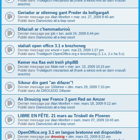
Publié dans
Troidigezh meziantoù all (frank a wirioù evit an darn vrasañ
anezho)
Geriadur ar stlenneg gant Preder da bellgargañ
Dernier message par
Alan Monfort
«
mar. oct. 27, 2009 8:40 am
Publié dans
Danvezioù all a-bep seurt
Difaziañ ar c'hemmadurioù
Dernier message par
job
«
lun. août 24, 2009 6:44 pm
Publié dans
Danvezioù all a-bep seurt
staliañ open office 3.1 e brezhoneg
Dernier message par
envel
«
sam. mai 23, 2009 1:27 pm
Publié dans
Troidigezh OpenOffice.org e brezhoneg (1.1.x, 2.x ha 3.x)
Kemer ma flas evit treiñ phpBB
Dernier message par
Malo-net
«
mer. avr. 15, 2009 10:15 pm
Publié dans
Troidigezh meziantoù all (frank a wirioù evit an darn vrasañ
anezho)
Sikour din gant "an difazer"!
Dernier message par
100drine
«
dim. mars 29, 2009 7:10 pm
Publié dans
An DROUIZIG Difazier
An Drouizig war France 3 gant Red an Amzer
Dernier message par
Alan Monfort
«
mer. mars 18, 2009 9:12 am
Publié dans
Danvezioù all a-bep seurt
LIBRE EN FÊTE. 21 mars au Triskell de Ploeren
Dernier message par
Alan Monfort
«
sam. mars 07, 2009 10:43 am
Publié dans
Danvezioù all a-bep seurt
OpenOffice.org 3.1 en langue bretonne est disponible
Dernier message par
drouizig
«
dim. mars 01, 2009 8:22 am