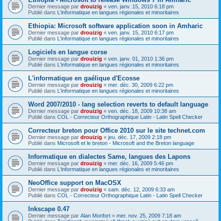
Dernier message par
drouizig
«
ven. janv. 15, 2010 6:18 pm
Publié dans
L'informatique en langues régionales et minoritaires
Ethiopia: Microsoft software application soon in Amharic
Dernier message par
drouizig
«
ven. janv. 15, 2010 6:17 pm
Publié dans
L'informatique en langues régionales et minoritaires
Logiciels en langue corse
Dernier message par
drouizig
«
ven. janv. 01, 2010 1:36 pm
Publié dans
L'informatique en langues régionales et minoritaires
L'informatique en gaélique d'Ecosse
Dernier message par
drouizig
«
mer. déc. 30, 2009 6:22 pm
Publié dans
L'informatique en langues régionales et minoritaires
Word 2007/2010 - lang selection reverts to default language
Dernier message par
drouizig
«
ven. déc. 18, 2009 10:38 am
Publié dans
COL - Correcteur Orthographique Latin - Latin Spell Checker
Correcteur breton pour Office 2010 sur le site technet.com
Dernier message par
drouizig
«
jeu. déc. 17, 2009 2:18 pm
Publié dans
Microsoft et le breton - Microsoft and the Breton language
Informatique en dialectes Same, langues des Lapons
Dernier message par
drouizig
«
mer. déc. 16, 2009 5:46 pm
Publié dans
L'informatique en langues régionales et minoritaires
NeoOffice support on MacOSX
Dernier message par
drouizig
«
sam. déc. 12, 2009 6:33 am
Publié dans
COL - Correcteur Orthographique Latin - Latin Spell Checker
Inkscape 0.47
Dernier message par
Alan Monfort
«
mer. nov. 25, 2009 7:18 am