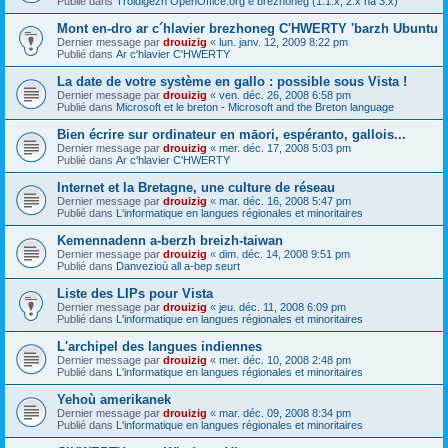
Publié dans
Troidigezh OpenOffice.org e brezhoneg (1.1.x, 2.x ha 3.x)
Mont en-dro ar c´hlavier brezhoneg C'HWERTY 'barzh Ubuntu
Dernier message par
drouizig
«
lun. janv. 12, 2009 8:22 pm
Publié dans
Ar c'hlavier C'HWERTY
La date de votre système en gallo : possible sous Vista !
Dernier message par
drouizig
«
ven. déc. 26, 2008 6:58 pm
Publié dans
Microsoft et le breton - Microsoft and the Breton language
Bien écrire sur ordinateur en māori, espéranto, gallois...
Dernier message par
drouizig
«
mer. déc. 17, 2008 5:03 pm
Publié dans
Ar c'hlavier C'HWERTY
Internet et la Bretagne, une culture de réseau
Dernier message par
drouizig
«
mar. déc. 16, 2008 5:47 pm
Publié dans
L'informatique en langues régionales et minoritaires
Kemennadenn a-berzh breizh-taiwan
Dernier message par
drouizig
«
dim. déc. 14, 2008 9:51 pm
Publié dans
Danvezioù all a-bep seurt
Liste des LIPs pour Vista
Dernier message par
drouizig
«
jeu. déc. 11, 2008 6:09 pm
Publié dans
L'informatique en langues régionales et minoritaires
L'archipel des langues indiennes
Dernier message par
drouizig
«
mer. déc. 10, 2008 2:48 pm
Publié dans
L'informatique en langues régionales et minoritaires
Yehoù amerikanek
Dernier message par
drouizig
«
mar. déc. 09, 2008 8:34 pm
Publié dans
L'informatique en langues régionales et minoritaires