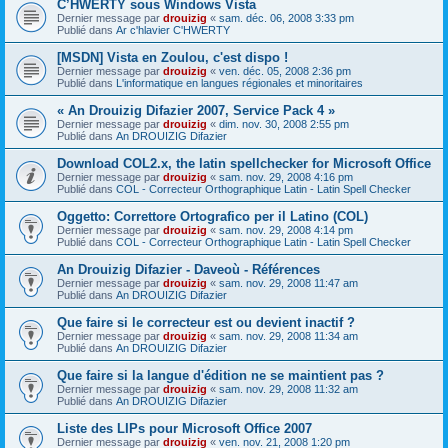
C’HWERTY sous Windows Vista
Dernier message par
drouizig
«
sam. déc. 06, 2008 3:33 pm
Publié dans
Ar c'hlavier C'HWERTY
[MSDN] Vista en Zoulou, c'est dispo !
Dernier message par
drouizig
«
ven. déc. 05, 2008 2:36 pm
Publié dans
L'informatique en langues régionales et minoritaires
« An Drouizig Difazier 2007, Service Pack 4 »
Dernier message par
drouizig
«
dim. nov. 30, 2008 2:55 pm
Publié dans
An DROUIZIG Difazier
Download COL2.x, the latin spellchecker for Microsoft Office
Dernier message par
drouizig
«
sam. nov. 29, 2008 4:16 pm
Publié dans
COL - Correcteur Orthographique Latin - Latin Spell Checker
Oggetto: Correttore Ortografico per il Latino (COL)
Dernier message par
drouizig
«
sam. nov. 29, 2008 4:14 pm
Publié dans
COL - Correcteur Orthographique Latin - Latin Spell Checker
An Drouizig Difazier - Daveoù - Références
Dernier message par
drouizig
«
sam. nov. 29, 2008 11:47 am
Publié dans
An DROUIZIG Difazier
Que faire si le correcteur est ou devient inactif ?
Dernier message par
drouizig
«
sam. nov. 29, 2008 11:34 am
Publié dans
An DROUIZIG Difazier
Que faire si la langue d'édition ne se maintient pas ?
Dernier message par
drouizig
«
sam. nov. 29, 2008 11:32 am
Publié dans
An DROUIZIG Difazier
Liste des LIPs pour Microsoft Office 2007
Dernier message par
drouizig
«
ven. nov. 21, 2008 1:20 pm