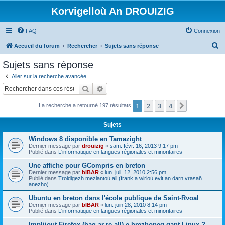
Korvigelloù An DROUIZIG
FAQ
Connexion
R
Accueil du forum
Rechercher
Sujets sans réponse
e
Sujets sans réponse
c
Aller sur la recherche avancée
h
Rechercher
Recherche avancée
e
1
2
3
4
Suivant
La recherche a retourné 197 résultats
r
c
Sujets
h
Windows 8 disponible en Tamazight
e
Dernier message par
drouizig
«
sam. févr. 16, 2013 9:17 pm
Publié dans
L'informatique en langues régionales et minoritaires
r
Une affiche pour GCompris en breton
Dernier message par
bIBAR
«
lun. juil. 12, 2010 2:56 pm
Publié dans
Troidigezh meziantoù all (frank a wirioù evit an darn vrasañ
anezho)
Ubuntu en breton dans l'école publique de Saint-Rvoal
Dernier message par
bIBAR
«
lun. juin 28, 2010 8:14 pm
Publié dans
L'informatique en langues régionales et minoritaires
Implijout Firefox (hag ar re all) e brezhoneg gant Linux ?