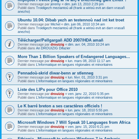
Dernier message par
jeremy
«
dim. juin 13, 2010 2:29 pm
Publié dans
Troidigezh meziantoù all (frank a wirioù evit an darn vrasañ
anezho)
Ubuntu 10.04: Dibab yezh an testennoù nad int ket troet
Dernier message par
Michel
«
dim. juin 06, 2010 10:34 am
Publié dans
Troidigezh meziantoù all (frank a wirioù evit an darn vrasañ
anezho)
Télécharger/Pellgargañ ADD 2007/HDA amañ
Dernier message par
drouizig
«
dim. avr. 04, 2010 10:24 am
Publié dans
An DROUIZIG Difazier
More Than 1 Billion Speakers of Endangered Languages...
Dernier message par
drouizig
«
lun. mars 08, 2010 11:17 am
Publié dans
L'informatique en langues régionales et minoritaires
Pennadoù-skrid diwar-benn ar stlenneg
Dernier message par
drouizig
«
lun. févr. 01, 2010 3:31 pm
Publié dans
L'informatique en langues régionales et minoritaires
Liste des LIPs pour Office 2010
Dernier message par
drouizig
«
ven. janv. 22, 2010 5:35 pm
Publié dans
L'informatique en langues régionales et minoritaires
Le K barré breton a ses caractères officiels !
Dernier message par
drouizig
«
lun. janv. 18, 2010 5:55 pm
Publié dans
L'informatique en langues régionales et minoritaires
Microsoft Windows 7 Will Speak 10 Languages from Africa
Dernier message par
drouizig
«
ven. janv. 15, 2010 6:21 pm
Publié dans
L'informatique en langues régionales et minoritaires
Ethiopia - Microsoft to release Windows 7 in Amharic