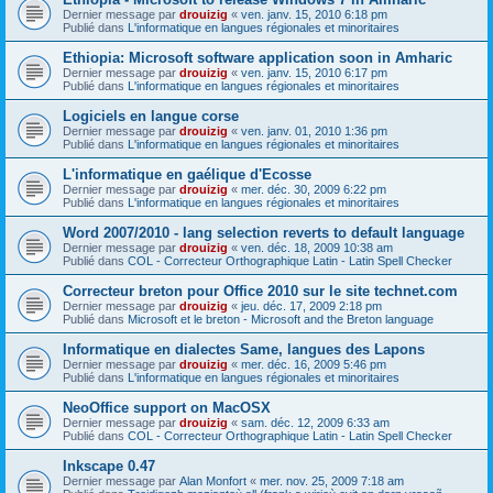
Dernier message par
drouizig
«
ven. janv. 15, 2010 6:18 pm
Publié dans
L'informatique en langues régionales et minoritaires
Ethiopia: Microsoft software application soon in Amharic
Dernier message par
drouizig
«
ven. janv. 15, 2010 6:17 pm
Publié dans
L'informatique en langues régionales et minoritaires
Logiciels en langue corse
Dernier message par
drouizig
«
ven. janv. 01, 2010 1:36 pm
Publié dans
L'informatique en langues régionales et minoritaires
L'informatique en gaélique d'Ecosse
Dernier message par
drouizig
«
mer. déc. 30, 2009 6:22 pm
Publié dans
L'informatique en langues régionales et minoritaires
Word 2007/2010 - lang selection reverts to default language
Dernier message par
drouizig
«
ven. déc. 18, 2009 10:38 am
Publié dans
COL - Correcteur Orthographique Latin - Latin Spell Checker
Correcteur breton pour Office 2010 sur le site technet.com
Dernier message par
drouizig
«
jeu. déc. 17, 2009 2:18 pm
Publié dans
Microsoft et le breton - Microsoft and the Breton language
Informatique en dialectes Same, langues des Lapons
Dernier message par
drouizig
«
mer. déc. 16, 2009 5:46 pm
Publié dans
L'informatique en langues régionales et minoritaires
NeoOffice support on MacOSX
Dernier message par
drouizig
«
sam. déc. 12, 2009 6:33 am
Publié dans
COL - Correcteur Orthographique Latin - Latin Spell Checker
Inkscape 0.47
Dernier message par
Alan Monfort
«
mer. nov. 25, 2009 7:18 am