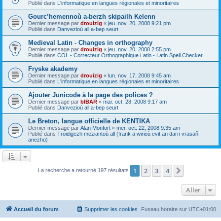
Publié dans
L'informatique en langues régionales et minoritaires
Gourc’hemennoù a-berzh skipailh Kelenn
Dernier message par
drouizig
«
jeu. nov. 20, 2008 9:21 pm
Publié dans
Danvezioù all a-bep seurt
Medieval Latin - Changes in orthography
Dernier message par
drouizig
«
jeu. nov. 20, 2008 2:55 pm
Publié dans
COL - Correcteur Orthographique Latin - Latin Spell Checker
Fryske akademy
Dernier message par
drouizig
«
lun. nov. 17, 2008 9:45 am
Publié dans
L'informatique en langues régionales et minoritaires
Ajouter Junicode à la page des polices ?
Dernier message par
bIBAR
«
mar. oct. 28, 2008 9:17 am
Publié dans
Danvezioù all a-bep seurt
Le Breton, langue officielle de KENTIKA
Dernier message par
Alan Monfort
«
mer. oct. 22, 2008 9:35 am
Publié dans
Troidigezh meziantoù all (frank a wirioù evit an darn vrasañ
anezho)
1
2
3
4
Suivant
La recherche a retourné 197 résultats
Aller
Accueil du forum
Supprimer les cookies
Fuseau horaire sur
UTC+01:00