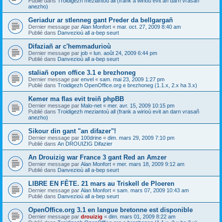
Publié dans
Troidigezh meziantoù all (frank a wirioù evit an darn vrasañ
anezho)
Geriadur ar stlenneg gant Preder da bellgargañ
Dernier message par
Alan Monfort
«
mar. oct. 27, 2009 8:40 am
Publié dans
Danvezioù all a-bep seurt
Difaziañ ar c'hemmadurioù
Dernier message par
job
«
lun. août 24, 2009 6:44 pm
Publié dans
Danvezioù all a-bep seurt
staliañ open office 3.1 e brezhoneg
Dernier message par
envel
«
sam. mai 23, 2009 1:27 pm
Publié dans
Troidigezh OpenOffice.org e brezhoneg (1.1.x, 2.x ha 3.x)
Kemer ma flas evit treiñ phpBB
Dernier message par
Malo-net
«
mer. avr. 15, 2009 10:15 pm
Publié dans
Troidigezh meziantoù all (frank a wirioù evit an darn vrasañ
anezho)
Sikour din gant "an difazer"!
Dernier message par
100drine
«
dim. mars 29, 2009 7:10 pm
Publié dans
An DROUIZIG Difazier
An Drouizig war France 3 gant Red an Amzer
Dernier message par
Alan Monfort
«
mer. mars 18, 2009 9:12 am
Publié dans
Danvezioù all a-bep seurt
LIBRE EN FÊTE. 21 mars au Triskell de Ploeren
Dernier message par
Alan Monfort
«
sam. mars 07, 2009 10:43 am
Publié dans
Danvezioù all a-bep seurt
OpenOffice.org 3.1 en langue bretonne est disponible
Dernier message par
drouizig
«
dim. mars 01, 2009 8:22 am