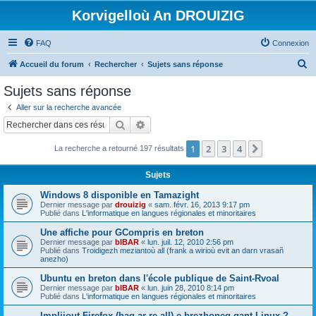
Korvigelloù An DROUIZIG
FAQ
Connexion
R
Accueil du forum
Rechercher
Sujets sans réponse
e
Sujets sans réponse
c
Aller sur la recherche avancée
h
Rechercher
Recherche avancée
e
1
2
3
4
Suivant
La recherche a retourné 197 résultats
r
c
Sujets
h
Windows 8 disponible en Tamazight
e
Dernier message par
drouizig
«
sam. févr. 16, 2013 9:17 pm
Publié dans
L'informatique en langues régionales et minoritaires
r
Une affiche pour GCompris en breton
Dernier message par
bIBAR
«
lun. juil. 12, 2010 2:56 pm
Publié dans
Troidigezh meziantoù all (frank a wirioù evit an darn vrasañ
anezho)
Ubuntu en breton dans l'école publique de Saint-Rvoal
Dernier message par
bIBAR
«
lun. juin 28, 2010 8:14 pm
Publié dans
L'informatique en langues régionales et minoritaires
Implijout Firefox (hag ar re all) e brezhoneg gant Linux ?