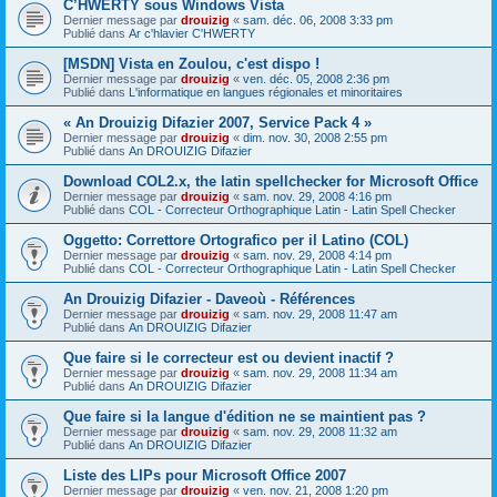
C’HWERTY sous Windows Vista
Dernier message par
drouizig
«
sam. déc. 06, 2008 3:33 pm
Publié dans
Ar c'hlavier C'HWERTY
[MSDN] Vista en Zoulou, c'est dispo !
Dernier message par
drouizig
«
ven. déc. 05, 2008 2:36 pm
Publié dans
L'informatique en langues régionales et minoritaires
« An Drouizig Difazier 2007, Service Pack 4 »
Dernier message par
drouizig
«
dim. nov. 30, 2008 2:55 pm
Publié dans
An DROUIZIG Difazier
Download COL2.x, the latin spellchecker for Microsoft Office
Dernier message par
drouizig
«
sam. nov. 29, 2008 4:16 pm
Publié dans
COL - Correcteur Orthographique Latin - Latin Spell Checker
Oggetto: Correttore Ortografico per il Latino (COL)
Dernier message par
drouizig
«
sam. nov. 29, 2008 4:14 pm
Publié dans
COL - Correcteur Orthographique Latin - Latin Spell Checker
An Drouizig Difazier - Daveoù - Références
Dernier message par
drouizig
«
sam. nov. 29, 2008 11:47 am
Publié dans
An DROUIZIG Difazier
Que faire si le correcteur est ou devient inactif ?
Dernier message par
drouizig
«
sam. nov. 29, 2008 11:34 am
Publié dans
An DROUIZIG Difazier
Que faire si la langue d'édition ne se maintient pas ?
Dernier message par
drouizig
«
sam. nov. 29, 2008 11:32 am
Publié dans
An DROUIZIG Difazier
Liste des LIPs pour Microsoft Office 2007
Dernier message par
drouizig
«
ven. nov. 21, 2008 1:20 pm