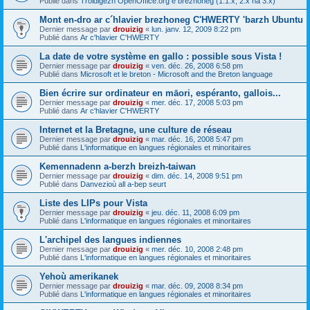
Publié dans
Troidigezh OpenOffice.org e brezhoneg (1.1.x, 2.x ha 3.x)
Mont en-dro ar c´hlavier brezhoneg C'HWERTY 'barzh Ubuntu
Dernier message par
drouizig
«
lun. janv. 12, 2009 8:22 pm
Publié dans
Ar c'hlavier C'HWERTY
La date de votre système en gallo : possible sous Vista !
Dernier message par
drouizig
«
ven. déc. 26, 2008 6:58 pm
Publié dans
Microsoft et le breton - Microsoft and the Breton language
Bien écrire sur ordinateur en māori, espéranto, gallois...
Dernier message par
drouizig
«
mer. déc. 17, 2008 5:03 pm
Publié dans
Ar c'hlavier C'HWERTY
Internet et la Bretagne, une culture de réseau
Dernier message par
drouizig
«
mar. déc. 16, 2008 5:47 pm
Publié dans
L'informatique en langues régionales et minoritaires
Kemennadenn a-berzh breizh-taiwan
Dernier message par
drouizig
«
dim. déc. 14, 2008 9:51 pm
Publié dans
Danvezioù all a-bep seurt
Liste des LIPs pour Vista
Dernier message par
drouizig
«
jeu. déc. 11, 2008 6:09 pm
Publié dans
L'informatique en langues régionales et minoritaires
L'archipel des langues indiennes
Dernier message par
drouizig
«
mer. déc. 10, 2008 2:48 pm
Publié dans
L'informatique en langues régionales et minoritaires
Yehoù amerikanek
Dernier message par
drouizig
«
mar. déc. 09, 2008 8:34 pm
Publié dans
L'informatique en langues régionales et minoritaires