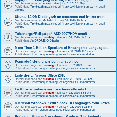
Dernier message par
jeremy
«
dim. juin 13, 2010 2:29 pm
Publié dans
Troidigezh meziantoù all (frank a wirioù evit an darn vrasañ
anezho)
Ubuntu 10.04: Dibab yezh an testennoù nad int ket troet
Dernier message par
Michel
«
dim. juin 06, 2010 10:34 am
Publié dans
Troidigezh meziantoù all (frank a wirioù evit an darn vrasañ
anezho)
Télécharger/Pellgargañ ADD 2007/HDA amañ
Dernier message par
drouizig
«
dim. avr. 04, 2010 10:24 am
Publié dans
An DROUIZIG Difazier
More Than 1 Billion Speakers of Endangered Languages...
Dernier message par
drouizig
«
lun. mars 08, 2010 11:17 am
Publié dans
L'informatique en langues régionales et minoritaires
Pennadoù-skrid diwar-benn ar stlenneg
Dernier message par
drouizig
«
lun. févr. 01, 2010 3:31 pm
Publié dans
L'informatique en langues régionales et minoritaires
Liste des LIPs pour Office 2010
Dernier message par
drouizig
«
ven. janv. 22, 2010 5:35 pm
Publié dans
L'informatique en langues régionales et minoritaires
Le K barré breton a ses caractères officiels !
Dernier message par
drouizig
«
lun. janv. 18, 2010 5:55 pm
Publié dans
L'informatique en langues régionales et minoritaires
Microsoft Windows 7 Will Speak 10 Languages from Africa
Dernier message par
drouizig
«
ven. janv. 15, 2010 6:21 pm
Publié dans
L'informatique en langues régionales et minoritaires
Ethiopia - Microsoft to release Windows 7 in Amharic