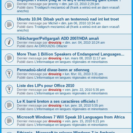
Dernier message par
jeremy
«
dim. juin 13, 2010 2:29 pm
Publié dans
Troidigezh meziantoù all (frank a wirioù evit an darn vrasañ
anezho)
Ubuntu 10.04: Dibab yezh an testennoù nad int ket troet
Dernier message par
Michel
«
dim. juin 06, 2010 10:34 am
Publié dans
Troidigezh meziantoù all (frank a wirioù evit an darn vrasañ
anezho)
Télécharger/Pellgargañ ADD 2007/HDA amañ
Dernier message par
drouizig
«
dim. avr. 04, 2010 10:24 am
Publié dans
An DROUIZIG Difazier
More Than 1 Billion Speakers of Endangered Languages...
Dernier message par
drouizig
«
lun. mars 08, 2010 11:17 am
Publié dans
L'informatique en langues régionales et minoritaires
Pennadoù-skrid diwar-benn ar stlenneg
Dernier message par
drouizig
«
lun. févr. 01, 2010 3:31 pm
Publié dans
L'informatique en langues régionales et minoritaires
Liste des LIPs pour Office 2010
Dernier message par
drouizig
«
ven. janv. 22, 2010 5:35 pm
Publié dans
L'informatique en langues régionales et minoritaires
Le K barré breton a ses caractères officiels !
Dernier message par
drouizig
«
lun. janv. 18, 2010 5:55 pm
Publié dans
L'informatique en langues régionales et minoritaires
Microsoft Windows 7 Will Speak 10 Languages from Africa
Dernier message par
drouizig
«
ven. janv. 15, 2010 6:21 pm
Publié dans
L'informatique en langues régionales et minoritaires
Ethiopia - Microsoft to release Windows 7 in Amharic