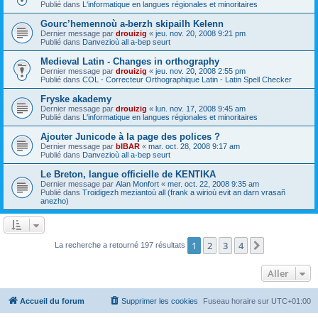
Publié dans
L'informatique en langues régionales et minoritaires
Gourc’hemennoù a-berzh skipailh Kelenn
Dernier message par
drouizig
«
jeu. nov. 20, 2008 9:21 pm
Publié dans
Danvezioù all a-bep seurt
Medieval Latin - Changes in orthography
Dernier message par
drouizig
«
jeu. nov. 20, 2008 2:55 pm
Publié dans
COL - Correcteur Orthographique Latin - Latin Spell Checker
Fryske akademy
Dernier message par
drouizig
«
lun. nov. 17, 2008 9:45 am
Publié dans
L'informatique en langues régionales et minoritaires
Ajouter Junicode à la page des polices ?
Dernier message par
bIBAR
«
mar. oct. 28, 2008 9:17 am
Publié dans
Danvezioù all a-bep seurt
Le Breton, langue officielle de KENTIKA
Dernier message par
Alan Monfort
«
mer. oct. 22, 2008 9:35 am
Publié dans
Troidigezh meziantoù all (frank a wirioù evit an darn vrasañ
anezho)
1
2
3
4
Suivant
La recherche a retourné 197 résultats
Aller
Accueil du forum
Supprimer les cookies
Fuseau horaire sur
UTC+01:00