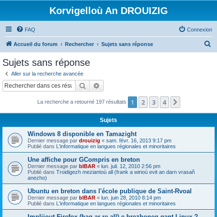
Korvigelloù An DROUIZIG
FAQ
Connexion
R
Accueil du forum
Rechercher
Sujets sans réponse
e
Sujets sans réponse
c
Aller sur la recherche avancée
h
Rechercher
Recherche avancée
e
1
2
3
4
Suivant
La recherche a retourné 197 résultats
r
c
Sujets
h
Windows 8 disponible en Tamazight
e
Dernier message par
drouizig
«
sam. févr. 16, 2013 9:17 pm
Publié dans
L'informatique en langues régionales et minoritaires
r
Une affiche pour GCompris en breton
Dernier message par
bIBAR
«
lun. juil. 12, 2010 2:56 pm
Publié dans
Troidigezh meziantoù all (frank a wirioù evit an darn vrasañ
anezho)
Ubuntu en breton dans l'école publique de Saint-Rvoal
Dernier message par
bIBAR
«
lun. juin 28, 2010 8:14 pm
Publié dans
L'informatique en langues régionales et minoritaires
Implijout Firefox (hag ar re all) e brezhoneg gant Linux ?