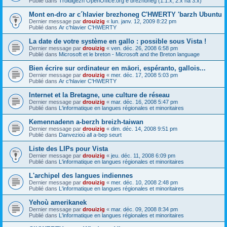
Publié dans
Troidigezh OpenOffice.org e brezhoneg (1.1.x, 2.x ha 3.x)
Mont en-dro ar c´hlavier brezhoneg C'HWERTY 'barzh Ubuntu
Dernier message par
drouizig
«
lun. janv. 12, 2009 8:22 pm
Publié dans
Ar c'hlavier C'HWERTY
La date de votre système en gallo : possible sous Vista !
Dernier message par
drouizig
«
ven. déc. 26, 2008 6:58 pm
Publié dans
Microsoft et le breton - Microsoft and the Breton language
Bien écrire sur ordinateur en māori, espéranto, gallois...
Dernier message par
drouizig
«
mer. déc. 17, 2008 5:03 pm
Publié dans
Ar c'hlavier C'HWERTY
Internet et la Bretagne, une culture de réseau
Dernier message par
drouizig
«
mar. déc. 16, 2008 5:47 pm
Publié dans
L'informatique en langues régionales et minoritaires
Kemennadenn a-berzh breizh-taiwan
Dernier message par
drouizig
«
dim. déc. 14, 2008 9:51 pm
Publié dans
Danvezioù all a-bep seurt
Liste des LIPs pour Vista
Dernier message par
drouizig
«
jeu. déc. 11, 2008 6:09 pm
Publié dans
L'informatique en langues régionales et minoritaires
L'archipel des langues indiennes
Dernier message par
drouizig
«
mer. déc. 10, 2008 2:48 pm
Publié dans
L'informatique en langues régionales et minoritaires
Yehoù amerikanek
Dernier message par
drouizig
«
mar. déc. 09, 2008 8:34 pm
Publié dans
L'informatique en langues régionales et minoritaires