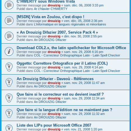
C’HWERTY sous Windows Vista
Dernier message par
drouizig
«
sam. déc. 06, 2008 3:33 pm
Publié dans
Ar c'hlavier C'HWERTY
[MSDN] Vista en Zoulou, c'est dispo !
Dernier message par
drouizig
«
ven. déc. 05, 2008 2:36 pm
Publié dans
L'informatique en langues régionales et minoritaires
« An Drouizig Difazier 2007, Service Pack 4 »
Dernier message par
drouizig
«
dim. nov. 30, 2008 2:55 pm
Publié dans
An DROUIZIG Difazier
Download COL2.x, the latin spellchecker for Microsoft Office
Dernier message par
drouizig
«
sam. nov. 29, 2008 4:16 pm
Publié dans
COL - Correcteur Orthographique Latin - Latin Spell Checker
Oggetto: Correttore Ortografico per il Latino (COL)
Dernier message par
drouizig
«
sam. nov. 29, 2008 4:14 pm
Publié dans
COL - Correcteur Orthographique Latin - Latin Spell Checker
An Drouizig Difazier - Daveoù - Références
Dernier message par
drouizig
«
sam. nov. 29, 2008 11:47 am
Publié dans
An DROUIZIG Difazier
Que faire si le correcteur est ou devient inactif ?
Dernier message par
drouizig
«
sam. nov. 29, 2008 11:34 am
Publié dans
An DROUIZIG Difazier
Que faire si la langue d'édition ne se maintient pas ?
Dernier message par
drouizig
«
sam. nov. 29, 2008 11:32 am
Publié dans
An DROUIZIG Difazier
Liste des LIPs pour Microsoft Office 2007
Dernier message par
drouizig
«
ven. nov. 21, 2008 1:20 pm