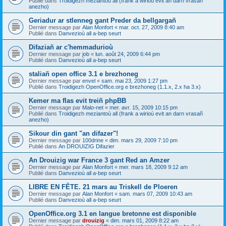
Publié dans
Troidigezh meziantoù all (frank a wirioù evit an darn vrasañ
anezho)
Geriadur ar stlenneg gant Preder da bellgargañ
Dernier message par
Alan Monfort
«
mar. oct. 27, 2009 8:40 am
Publié dans
Danvezioù all a-bep seurt
Difaziañ ar c'hemmadurioù
Dernier message par
job
«
lun. août 24, 2009 6:44 pm
Publié dans
Danvezioù all a-bep seurt
staliañ open office 3.1 e brezhoneg
Dernier message par
envel
«
sam. mai 23, 2009 1:27 pm
Publié dans
Troidigezh OpenOffice.org e brezhoneg (1.1.x, 2.x ha 3.x)
Kemer ma flas evit treiñ phpBB
Dernier message par
Malo-net
«
mer. avr. 15, 2009 10:15 pm
Publié dans
Troidigezh meziantoù all (frank a wirioù evit an darn vrasañ
anezho)
Sikour din gant "an difazer"!
Dernier message par
100drine
«
dim. mars 29, 2009 7:10 pm
Publié dans
An DROUIZIG Difazier
An Drouizig war France 3 gant Red an Amzer
Dernier message par
Alan Monfort
«
mer. mars 18, 2009 9:12 am
Publié dans
Danvezioù all a-bep seurt
LIBRE EN FÊTE. 21 mars au Triskell de Ploeren
Dernier message par
Alan Monfort
«
sam. mars 07, 2009 10:43 am
Publié dans
Danvezioù all a-bep seurt
OpenOffice.org 3.1 en langue bretonne est disponible
Dernier message par
drouizig
«
dim. mars 01, 2009 8:22 am