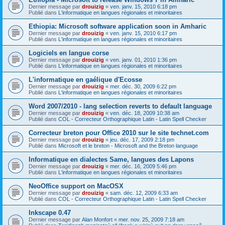
Dernier message par
drouizig
«
ven. janv. 15, 2010 6:18 pm
Publié dans
L'informatique en langues régionales et minoritaires
Ethiopia: Microsoft software application soon in Amharic
Dernier message par
drouizig
«
ven. janv. 15, 2010 6:17 pm
Publié dans
L'informatique en langues régionales et minoritaires
Logiciels en langue corse
Dernier message par
drouizig
«
ven. janv. 01, 2010 1:36 pm
Publié dans
L'informatique en langues régionales et minoritaires
L'informatique en gaélique d'Ecosse
Dernier message par
drouizig
«
mer. déc. 30, 2009 6:22 pm
Publié dans
L'informatique en langues régionales et minoritaires
Word 2007/2010 - lang selection reverts to default language
Dernier message par
drouizig
«
ven. déc. 18, 2009 10:38 am
Publié dans
COL - Correcteur Orthographique Latin - Latin Spell Checker
Correcteur breton pour Office 2010 sur le site technet.com
Dernier message par
drouizig
«
jeu. déc. 17, 2009 2:18 pm
Publié dans
Microsoft et le breton - Microsoft and the Breton language
Informatique en dialectes Same, langues des Lapons
Dernier message par
drouizig
«
mer. déc. 16, 2009 5:46 pm
Publié dans
L'informatique en langues régionales et minoritaires
NeoOffice support on MacOSX
Dernier message par
drouizig
«
sam. déc. 12, 2009 6:33 am
Publié dans
COL - Correcteur Orthographique Latin - Latin Spell Checker
Inkscape 0.47
Dernier message par
Alan Monfort
«
mer. nov. 25, 2009 7:18 am