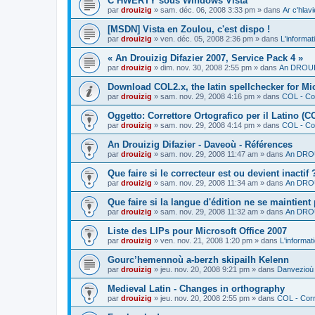
C’HWERTY sous Windows Vista
par
drouizig
»
sam. déc. 06, 2008 3:33 pm
» dans
Ar c'hla
[MSDN] Vista en Zoulou, c'est dispo !
par
drouizig
»
ven. déc. 05, 2008 2:36 pm
» dans
L'informat
« An Drouizig Difazier 2007, Service Pack 4 »
par
drouizig
»
dim. nov. 30, 2008 2:55 pm
» dans
An DROUIZ
Download COL2.x, the latin spellchecker for Mic
par
drouizig
»
sam. nov. 29, 2008 4:16 pm
» dans
COL - Cor
Oggetto: Correttore Ortografico per il Latino (C
par
drouizig
»
sam. nov. 29, 2008 4:14 pm
» dans
COL - Cor
An Drouizig Difazier - Daveoù - Références
par
drouizig
»
sam. nov. 29, 2008 11:47 am
» dans
An DROU
Que faire si le correcteur est ou devient inactif 
par
drouizig
»
sam. nov. 29, 2008 11:34 am
» dans
An DROU
Que faire si la langue d'édition ne se maintient
par
drouizig
»
sam. nov. 29, 2008 11:32 am
» dans
An DROU
Liste des LIPs pour Microsoft Office 2007
par
drouizig
»
ven. nov. 21, 2008 1:20 pm
» dans
L'informat
Gourc’hemennoù a-berzh skipailh Kelenn
par
drouizig
»
jeu. nov. 20, 2008 9:21 pm
» dans
Danvezioù 
Medieval Latin - Changes in orthography
par
drouizig
»
jeu. nov. 20, 2008 2:55 pm
» dans
COL - Corr