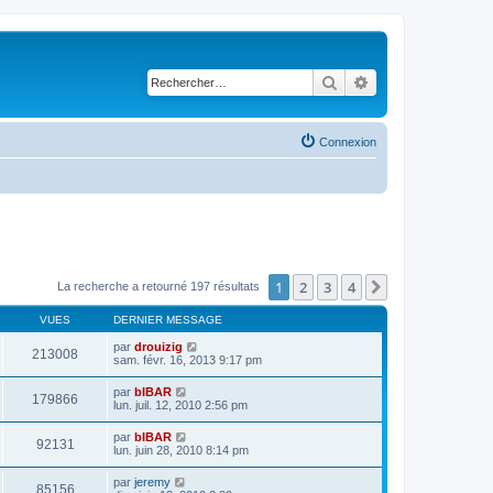
Rechercher
Recherche avancé
Connexion
1
2
3
4
Suivant
La recherche a retourné 197 résultats
VUES
DERNIER MESSAGE
par
drouizig
213008
sam. févr. 16, 2013 9:17 pm
par
bIBAR
179866
lun. juil. 12, 2010 2:56 pm
par
bIBAR
92131
lun. juin 28, 2010 8:14 pm
par
jeremy
85156