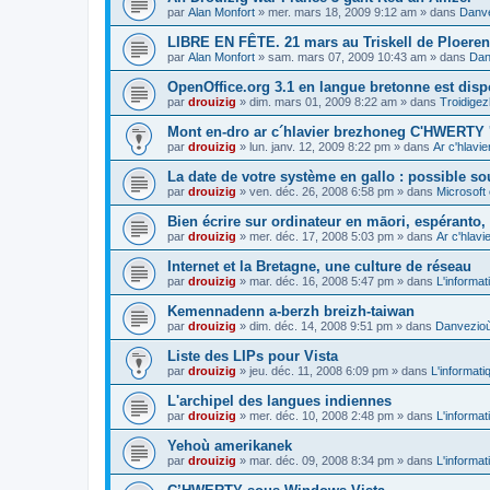
par
Alan Monfort
»
mer. mars 18, 2009 9:12 am
» dans
Danve
LIBRE EN FÊTE. 21 mars au Triskell de Ploeren
par
Alan Monfort
»
sam. mars 07, 2009 10:43 am
» dans
Dan
OpenOffice.org 3.1 en langue bretonne est disp
par
drouizig
»
dim. mars 01, 2009 8:22 am
» dans
Troidigez
Mont en-dro ar c´hlavier brezhoneg C'HWERTY 
par
drouizig
»
lun. janv. 12, 2009 8:22 pm
» dans
Ar c'hlav
La date de votre système en gallo : possible sou
par
drouizig
»
ven. déc. 26, 2008 6:58 pm
» dans
Microsoft 
Bien écrire sur ordinateur en māori, espéranto, g
par
drouizig
»
mer. déc. 17, 2008 5:03 pm
» dans
Ar c'hlav
Internet et la Bretagne, une culture de réseau
par
drouizig
»
mar. déc. 16, 2008 5:47 pm
» dans
L'informat
Kemennadenn a-berzh breizh-taiwan
par
drouizig
»
dim. déc. 14, 2008 9:51 pm
» dans
Danvezioù 
Liste des LIPs pour Vista
par
drouizig
»
jeu. déc. 11, 2008 6:09 pm
» dans
L'informati
L'archipel des langues indiennes
par
drouizig
»
mer. déc. 10, 2008 2:48 pm
» dans
L'informat
Yehoù amerikanek
par
drouizig
»
mar. déc. 09, 2008 8:34 pm
» dans
L'informat