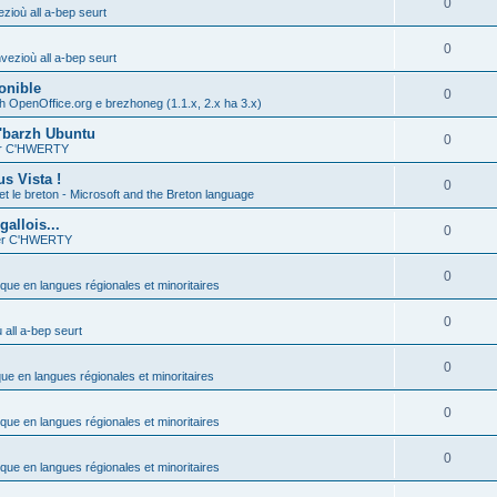
0
zioù all a-bep seurt
0
vezioù all a-bep seurt
onible
0
h OpenOffice.org e brezhoneg (1.1.x, 2.x ha 3.x)
'barzh Ubuntu
0
ier C'HWERTY
s Vista !
0
et le breton - Microsoft and the Breton language
allois...
0
ier C'HWERTY
0
ique en langues régionales et minoritaires
0
all a-bep seurt
0
que en langues régionales et minoritaires
0
ique en langues régionales et minoritaires
0
ique en langues régionales et minoritaires