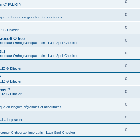
0
vier C'HWERTY
0
ique en langues régionales et minoritaires
0
IG Difazier
rosoft Office
0
recteur Orthographique Latin - Latin Spell Checker
OL)
0
recteur Orthographique Latin - Latin Spell Checker
0
IZIG Difazier
?
0
IZIG Difazier
 pas ?
0
IZIG Difazier
0
ique en langues régionales et minoritaires
0
all a-bep seurt
0
ecteur Orthographique Latin - Latin Spell Checker