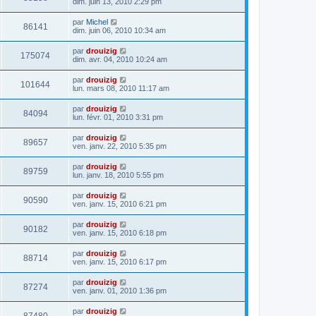
dim. juin 13, 2010 2:29 pm
par
Michel
86141
dim. juin 06, 2010 10:34 am
par
drouizig
175074
dim. avr. 04, 2010 10:24 am
par
drouizig
101644
lun. mars 08, 2010 11:17 am
par
drouizig
84094
lun. févr. 01, 2010 3:31 pm
par
drouizig
89657
ven. janv. 22, 2010 5:35 pm
par
drouizig
89759
lun. janv. 18, 2010 5:55 pm
par
drouizig
90590
ven. janv. 15, 2010 6:21 pm
par
drouizig
90182
ven. janv. 15, 2010 6:18 pm
par
drouizig
88714
ven. janv. 15, 2010 6:17 pm
par
drouizig
87274
ven. janv. 01, 2010 1:36 pm
par
drouizig