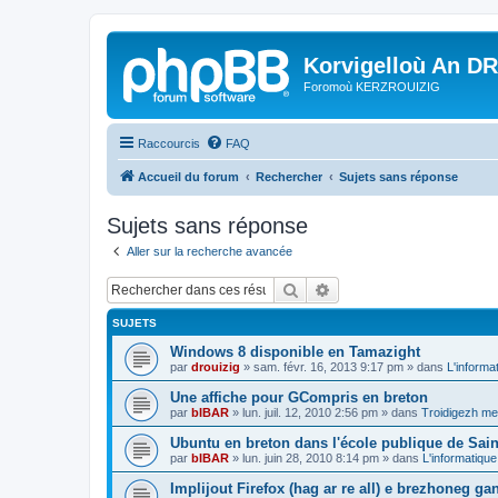
Korvigelloù An D
Foromoù KERZROUIZIG
Raccourcis
FAQ
Accueil du forum
Rechercher
Sujets sans réponse
Sujets sans réponse
Aller sur la recherche avancée
Rechercher
Recherche avancée
SUJETS
Windows 8 disponible en Tamazight
par
drouizig
»
sam. févr. 16, 2013 9:17 pm
» dans
L'informa
Une affiche pour GCompris en breton
par
bIBAR
»
lun. juil. 12, 2010 2:56 pm
» dans
Troidigezh mez
Ubuntu en breton dans l'école publique de Sain
par
bIBAR
»
lun. juin 28, 2010 8:14 pm
» dans
L'informatique
Implijout Firefox (hag ar re all) e brezhoneg ga