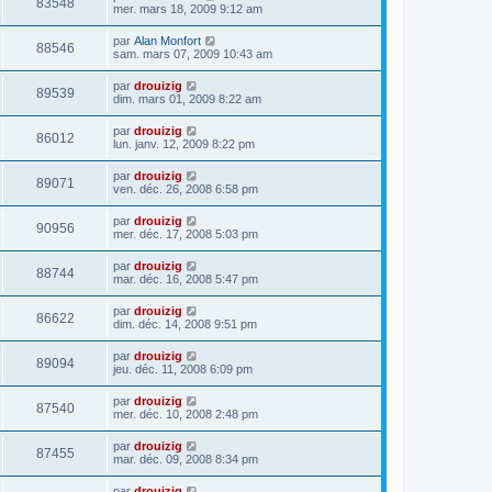
83548
mer. mars 18, 2009 9:12 am
par
Alan Monfort
88546
sam. mars 07, 2009 10:43 am
par
drouizig
89539
dim. mars 01, 2009 8:22 am
par
drouizig
86012
lun. janv. 12, 2009 8:22 pm
par
drouizig
89071
ven. déc. 26, 2008 6:58 pm
par
drouizig
90956
mer. déc. 17, 2008 5:03 pm
par
drouizig
88744
mar. déc. 16, 2008 5:47 pm
par
drouizig
86622
dim. déc. 14, 2008 9:51 pm
par
drouizig
89094
jeu. déc. 11, 2008 6:09 pm
par
drouizig
87540
mer. déc. 10, 2008 2:48 pm
par
drouizig
87455
mar. déc. 09, 2008 8:34 pm
par
drouizig