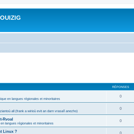
ROUIZIG
RÉPONSES
0
tique en langues régionales et minoritaires
0
iantoù all (frank a wirioù evit an darn vrasañ anezho)
t-Rvoal
0
 en langues régionales et minoritaires
nt Linux ?
0