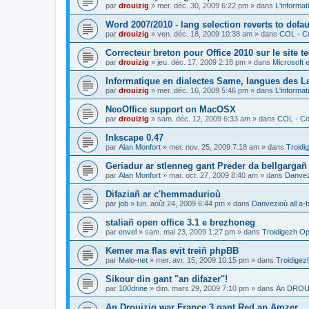
par
drouizig
»
mer. déc. 30, 2009 6:22 pm
» dans
L'informat
Word 2007/2010 - lang selection reverts to defa
par
drouizig
»
ven. déc. 18, 2009 10:38 am
» dans
COL - Co
Correcteur breton pour Office 2010 sur le site 
par
drouizig
»
jeu. déc. 17, 2009 2:18 pm
» dans
Microsoft e
Informatique en dialectes Same, langues des 
par
drouizig
»
mer. déc. 16, 2009 5:46 pm
» dans
L'informat
NeoOffice support on MacOSX
par
drouizig
»
sam. déc. 12, 2009 6:33 am
» dans
COL - Cor
Inkscape 0.47
par
Alan Monfort
»
mer. nov. 25, 2009 7:18 am
» dans
Troidi
Geriadur ar stlenneg gant Preder da bellgargañ
par
Alan Monfort
»
mar. oct. 27, 2009 8:40 am
» dans
Danvezi
Difaziañ ar c'hemmadurioù
par
job
»
lun. août 24, 2009 6:44 pm
» dans
Danvezioù all a-
staliañ open office 3.1 e brezhoneg
par
envel
»
sam. mai 23, 2009 1:27 pm
» dans
Troidigezh Op
Kemer ma flas evit treiñ phpBB
par
Malo-net
»
mer. avr. 15, 2009 10:15 pm
» dans
Troidigez
Sikour din gant "an difazer"!
par
100drine
»
dim. mars 29, 2009 7:10 pm
» dans
An DROUI
An Drouizig war France 3 gant Red an Amzer