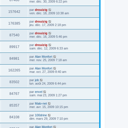
87480
mer. déc. 30, 2009 6:22 pm
par
drouizig
157642
ven. déc. 18, 2009 10:38 am
par
drouizig
176385
jeu. déc. 17, 2009 2:18 pm
par
drouizig
87540
mer. déc. 16, 2009 5:46 pm
par
drouizig
89917
sam. déc. 12, 2009 6:33 am
par
Alan Monfort
84981
mer. nov. 25, 2009 7:18 am
par
Alan Monfort
162265
mar. oct. 27, 2009 8:40 am
par
job
83502
lun. août 24, 2009 6:44 pm
par
envel
84767
sam. mai 23, 2009 1:27 pm
par
Malo-net
85357
mer. avr. 15, 2009 10:15 pm
par
100drine
84108
dim. mars 29, 2009 7:10 pm
par
Alan Monfort