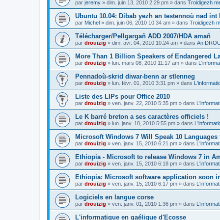
par
jeremy
»
dim. juin 13, 2010 2:29 pm
» dans
Troidigezh me
Ubuntu 10.04: Dibab yezh an testennoù nad int k
par
Michel
»
dim. juin 06, 2010 10:34 am
» dans
Troidigezh m
Télécharger/Pellgargañ ADD 2007/HDA amañ
par
drouizig
»
dim. avr. 04, 2010 10:24 am
» dans
An DROUI
More Than 1 Billion Speakers of Endangered L
par
drouizig
»
lun. mars 08, 2010 11:17 am
» dans
L'informa
Pennadoù-skrid diwar-benn ar stlenneg
par
drouizig
»
lun. févr. 01, 2010 3:31 pm
» dans
L'informati
Liste des LIPs pour Office 2010
par
drouizig
»
ven. janv. 22, 2010 5:35 pm
» dans
L'informat
Le K barré breton a ses caractères officiels !
par
drouizig
»
lun. janv. 18, 2010 5:55 pm
» dans
L'informat
Microsoft Windows 7 Will Speak 10 Languages 
par
drouizig
»
ven. janv. 15, 2010 6:21 pm
» dans
L'informat
Ethiopia - Microsoft to release Windows 7 in A
par
drouizig
»
ven. janv. 15, 2010 6:18 pm
» dans
L'informat
Ethiopia: Microsoft software application soon 
par
drouizig
»
ven. janv. 15, 2010 6:17 pm
» dans
L'informat
Logiciels en langue corse
par
drouizig
»
ven. janv. 01, 2010 1:36 pm
» dans
L'informat
L'informatique en gaélique d'Ecosse