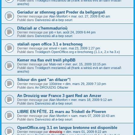
Publié dans
Troidigezh meziantoù all (frank a wirioù evit an darn vrasañ
anezho)
Geriadur ar stlenneg gant Preder da bellgargañ
Dernier message par
Alan Monfort
«
mar. oct. 27, 2009 8:40 am
Publié dans
Danvezioù all a-bep seurt
Difaziañ ar c'hemmadurioù
Dernier message par
job
«
lun. août 24, 2009 6:44 pm
Publié dans
Danvezioù all a-bep seurt
staliañ open office 3.1 e brezhoneg
Dernier message par
envel
«
sam. mai 23, 2009 1:27 pm
Publié dans
Troidigezh OpenOffice.org e brezhoneg (1.1.x, 2.x ha 3.x)
Kemer ma flas evit treiñ phpBB
Dernier message par
Malo-net
«
mer. avr. 15, 2009 10:15 pm
Publié dans
Troidigezh meziantoù all (frank a wirioù evit an darn vrasañ
anezho)
Sikour din gant "an difazer"!
Dernier message par
100drine
«
dim. mars 29, 2009 7:10 pm
Publié dans
An DROUIZIG Difazier
An Drouizig war France 3 gant Red an Amzer
Dernier message par
Alan Monfort
«
mer. mars 18, 2009 9:12 am
Publié dans
Danvezioù all a-bep seurt
LIBRE EN FÊTE. 21 mars au Triskell de Ploeren
Dernier message par
Alan Monfort
«
sam. mars 07, 2009 10:43 am
Publié dans
Danvezioù all a-bep seurt
OpenOffice.org 3.1 en langue bretonne est disponible
Dernier message par
drouizig
«
dim. mars 01, 2009 8:22 am