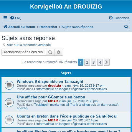
Korvigelloù An DROUIZIG
FAQ
Connexion
R
Accueil du forum
Rechercher
Sujets sans réponse
e
Sujets sans réponse
c
Aller sur la recherche avancée
h
Rechercher
Recherche avancée
e
1
2
3
4
Suivant
La recherche a retourné 197 résultats
r
c
Sujets
h
Windows 8 disponible en Tamazight
e
Dernier message par
drouizig
«
sam. févr. 16, 2013 9:17 pm
Publié dans
L'informatique en langues régionales et minoritaires
r
Une affiche pour GCompris en breton
Dernier message par
bIBAR
«
lun. juil. 12, 2010 2:56 pm
Publié dans
Troidigezh meziantoù all (frank a wirioù evit an darn vrasañ
anezho)
Ubuntu en breton dans l'école publique de Saint-Rvoal
Dernier message par
bIBAR
«
lun. juin 28, 2010 8:14 pm
Publié dans
L'informatique en langues régionales et minoritaires
Implijout Firefox (hag ar re all) e brezhoneg gant Linux ?