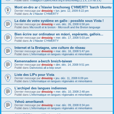
Publié dans
Troidigezh OpenOffice.org e brezhoneg (1.1.x, 2.x ha 3.x)
Mont en-dro ar c´hlavier brezhoneg C'HWERTY 'barzh Ubuntu
Dernier message par
drouizig
«
lun. janv. 12, 2009 8:22 pm
Publié dans
Ar c'hlavier C'HWERTY
La date de votre système en gallo : possible sous Vista !
Dernier message par
drouizig
«
ven. déc. 26, 2008 6:58 pm
Publié dans
Microsoft et le breton - Microsoft and the Breton language
Bien écrire sur ordinateur en māori, espéranto, gallois...
Dernier message par
drouizig
«
mer. déc. 17, 2008 5:03 pm
Publié dans
Ar c'hlavier C'HWERTY
Internet et la Bretagne, une culture de réseau
Dernier message par
drouizig
«
mar. déc. 16, 2008 5:47 pm
Publié dans
L'informatique en langues régionales et minoritaires
Kemennadenn a-berzh breizh-taiwan
Dernier message par
drouizig
«
dim. déc. 14, 2008 9:51 pm
Publié dans
Danvezioù all a-bep seurt
Liste des LIPs pour Vista
Dernier message par
drouizig
«
jeu. déc. 11, 2008 6:09 pm
Publié dans
L'informatique en langues régionales et minoritaires
L'archipel des langues indiennes
Dernier message par
drouizig
«
mer. déc. 10, 2008 2:48 pm
Publié dans
L'informatique en langues régionales et minoritaires
Yehoù amerikanek
Dernier message par
drouizig
«
mar. déc. 09, 2008 8:34 pm
Publié dans
L'informatique en langues régionales et minoritaires