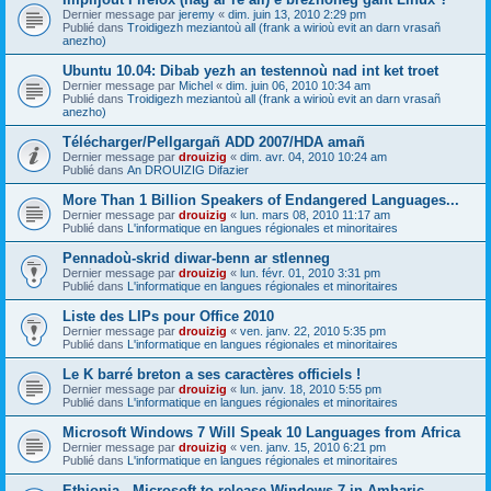
Dernier message par
jeremy
«
dim. juin 13, 2010 2:29 pm
Publié dans
Troidigezh meziantoù all (frank a wirioù evit an darn vrasañ
anezho)
Ubuntu 10.04: Dibab yezh an testennoù nad int ket troet
Dernier message par
Michel
«
dim. juin 06, 2010 10:34 am
Publié dans
Troidigezh meziantoù all (frank a wirioù evit an darn vrasañ
anezho)
Télécharger/Pellgargañ ADD 2007/HDA amañ
Dernier message par
drouizig
«
dim. avr. 04, 2010 10:24 am
Publié dans
An DROUIZIG Difazier
More Than 1 Billion Speakers of Endangered Languages...
Dernier message par
drouizig
«
lun. mars 08, 2010 11:17 am
Publié dans
L'informatique en langues régionales et minoritaires
Pennadoù-skrid diwar-benn ar stlenneg
Dernier message par
drouizig
«
lun. févr. 01, 2010 3:31 pm
Publié dans
L'informatique en langues régionales et minoritaires
Liste des LIPs pour Office 2010
Dernier message par
drouizig
«
ven. janv. 22, 2010 5:35 pm
Publié dans
L'informatique en langues régionales et minoritaires
Le K barré breton a ses caractères officiels !
Dernier message par
drouizig
«
lun. janv. 18, 2010 5:55 pm
Publié dans
L'informatique en langues régionales et minoritaires
Microsoft Windows 7 Will Speak 10 Languages from Africa
Dernier message par
drouizig
«
ven. janv. 15, 2010 6:21 pm
Publié dans
L'informatique en langues régionales et minoritaires
Ethiopia - Microsoft to release Windows 7 in Amharic