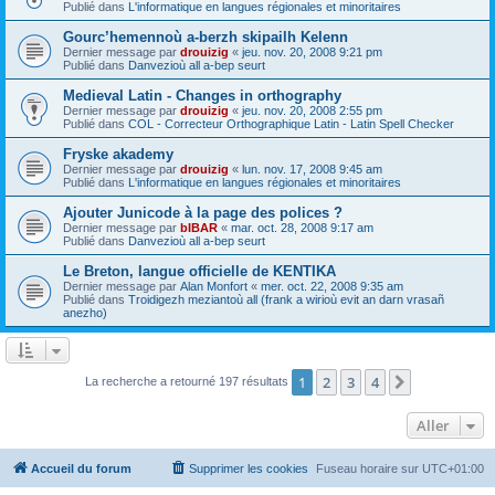
Publié dans
L'informatique en langues régionales et minoritaires
Gourc’hemennoù a-berzh skipailh Kelenn
Dernier message par
drouizig
«
jeu. nov. 20, 2008 9:21 pm
Publié dans
Danvezioù all a-bep seurt
Medieval Latin - Changes in orthography
Dernier message par
drouizig
«
jeu. nov. 20, 2008 2:55 pm
Publié dans
COL - Correcteur Orthographique Latin - Latin Spell Checker
Fryske akademy
Dernier message par
drouizig
«
lun. nov. 17, 2008 9:45 am
Publié dans
L'informatique en langues régionales et minoritaires
Ajouter Junicode à la page des polices ?
Dernier message par
bIBAR
«
mar. oct. 28, 2008 9:17 am
Publié dans
Danvezioù all a-bep seurt
Le Breton, langue officielle de KENTIKA
Dernier message par
Alan Monfort
«
mer. oct. 22, 2008 9:35 am
Publié dans
Troidigezh meziantoù all (frank a wirioù evit an darn vrasañ
anezho)
1
2
3
4
Suivant
La recherche a retourné 197 résultats
Aller
Accueil du forum
Supprimer les cookies
Fuseau horaire sur
UTC+01:00