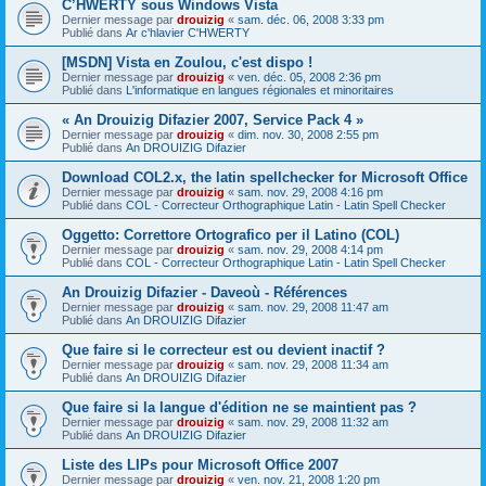
C’HWERTY sous Windows Vista
Dernier message par
drouizig
«
sam. déc. 06, 2008 3:33 pm
Publié dans
Ar c'hlavier C'HWERTY
[MSDN] Vista en Zoulou, c'est dispo !
Dernier message par
drouizig
«
ven. déc. 05, 2008 2:36 pm
Publié dans
L'informatique en langues régionales et minoritaires
« An Drouizig Difazier 2007, Service Pack 4 »
Dernier message par
drouizig
«
dim. nov. 30, 2008 2:55 pm
Publié dans
An DROUIZIG Difazier
Download COL2.x, the latin spellchecker for Microsoft Office
Dernier message par
drouizig
«
sam. nov. 29, 2008 4:16 pm
Publié dans
COL - Correcteur Orthographique Latin - Latin Spell Checker
Oggetto: Correttore Ortografico per il Latino (COL)
Dernier message par
drouizig
«
sam. nov. 29, 2008 4:14 pm
Publié dans
COL - Correcteur Orthographique Latin - Latin Spell Checker
An Drouizig Difazier - Daveoù - Références
Dernier message par
drouizig
«
sam. nov. 29, 2008 11:47 am
Publié dans
An DROUIZIG Difazier
Que faire si le correcteur est ou devient inactif ?
Dernier message par
drouizig
«
sam. nov. 29, 2008 11:34 am
Publié dans
An DROUIZIG Difazier
Que faire si la langue d'édition ne se maintient pas ?
Dernier message par
drouizig
«
sam. nov. 29, 2008 11:32 am
Publié dans
An DROUIZIG Difazier
Liste des LIPs pour Microsoft Office 2007
Dernier message par
drouizig
«
ven. nov. 21, 2008 1:20 pm