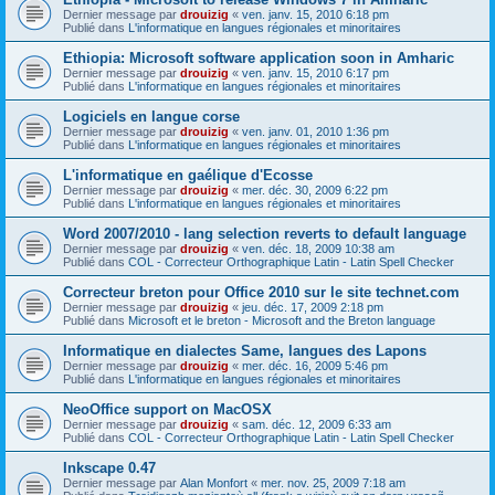
Dernier message par
drouizig
«
ven. janv. 15, 2010 6:18 pm
Publié dans
L'informatique en langues régionales et minoritaires
Ethiopia: Microsoft software application soon in Amharic
Dernier message par
drouizig
«
ven. janv. 15, 2010 6:17 pm
Publié dans
L'informatique en langues régionales et minoritaires
Logiciels en langue corse
Dernier message par
drouizig
«
ven. janv. 01, 2010 1:36 pm
Publié dans
L'informatique en langues régionales et minoritaires
L'informatique en gaélique d'Ecosse
Dernier message par
drouizig
«
mer. déc. 30, 2009 6:22 pm
Publié dans
L'informatique en langues régionales et minoritaires
Word 2007/2010 - lang selection reverts to default language
Dernier message par
drouizig
«
ven. déc. 18, 2009 10:38 am
Publié dans
COL - Correcteur Orthographique Latin - Latin Spell Checker
Correcteur breton pour Office 2010 sur le site technet.com
Dernier message par
drouizig
«
jeu. déc. 17, 2009 2:18 pm
Publié dans
Microsoft et le breton - Microsoft and the Breton language
Informatique en dialectes Same, langues des Lapons
Dernier message par
drouizig
«
mer. déc. 16, 2009 5:46 pm
Publié dans
L'informatique en langues régionales et minoritaires
NeoOffice support on MacOSX
Dernier message par
drouizig
«
sam. déc. 12, 2009 6:33 am
Publié dans
COL - Correcteur Orthographique Latin - Latin Spell Checker
Inkscape 0.47
Dernier message par
Alan Monfort
«
mer. nov. 25, 2009 7:18 am