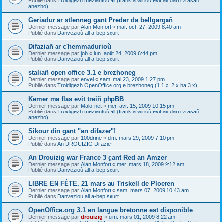
Publié dans
Troidigezh meziantoù all (frank a wirioù evit an darn vrasañ
anezho)
Geriadur ar stlenneg gant Preder da bellgargañ
Dernier message par
Alan Monfort
«
mar. oct. 27, 2009 8:40 am
Publié dans
Danvezioù all a-bep seurt
Difaziañ ar c'hemmadurioù
Dernier message par
job
«
lun. août 24, 2009 6:44 pm
Publié dans
Danvezioù all a-bep seurt
staliañ open office 3.1 e brezhoneg
Dernier message par
envel
«
sam. mai 23, 2009 1:27 pm
Publié dans
Troidigezh OpenOffice.org e brezhoneg (1.1.x, 2.x ha 3.x)
Kemer ma flas evit treiñ phpBB
Dernier message par
Malo-net
«
mer. avr. 15, 2009 10:15 pm
Publié dans
Troidigezh meziantoù all (frank a wirioù evit an darn vrasañ
anezho)
Sikour din gant "an difazer"!
Dernier message par
100drine
«
dim. mars 29, 2009 7:10 pm
Publié dans
An DROUIZIG Difazier
An Drouizig war France 3 gant Red an Amzer
Dernier message par
Alan Monfort
«
mer. mars 18, 2009 9:12 am
Publié dans
Danvezioù all a-bep seurt
LIBRE EN FÊTE. 21 mars au Triskell de Ploeren
Dernier message par
Alan Monfort
«
sam. mars 07, 2009 10:43 am
Publié dans
Danvezioù all a-bep seurt
OpenOffice.org 3.1 en langue bretonne est disponible
Dernier message par
drouizig
«
dim. mars 01, 2009 8:22 am