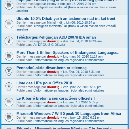
Dernier message par
jeremy
«
dim. juin 13, 2010 2:29 pm
Publié dans
Troidigezh meziantoù all (frank a wirioù evit an darn vrasañ
anezho)
Ubuntu 10.04: Dibab yezh an testennoù nad int ket troet
Dernier message par
Michel
«
dim. juin 06, 2010 10:34 am
Publié dans
Troidigezh meziantoù all (frank a wirioù evit an darn vrasañ
anezho)
Télécharger/Pellgargañ ADD 2007/HDA amañ
Dernier message par
drouizig
«
dim. avr. 04, 2010 10:24 am
Publié dans
An DROUIZIG Difazier
More Than 1 Billion Speakers of Endangered Languages...
Dernier message par
drouizig
«
lun. mars 08, 2010 11:17 am
Publié dans
L'informatique en langues régionales et minoritaires
Pennadoù-skrid diwar-benn ar stlenneg
Dernier message par
drouizig
«
lun. févr. 01, 2010 3:31 pm
Publié dans
L'informatique en langues régionales et minoritaires
Liste des LIPs pour Office 2010
Dernier message par
drouizig
«
ven. janv. 22, 2010 5:35 pm
Publié dans
L'informatique en langues régionales et minoritaires
Le K barré breton a ses caractères officiels !
Dernier message par
drouizig
«
lun. janv. 18, 2010 5:55 pm
Publié dans
L'informatique en langues régionales et minoritaires
Microsoft Windows 7 Will Speak 10 Languages from Africa
Dernier message par
drouizig
«
ven. janv. 15, 2010 6:21 pm
Publié dans
L'informatique en langues régionales et minoritaires
Ethiopia - Microsoft to release Windows 7 in Amharic