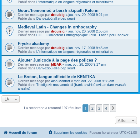
Publié dans
L'informatique en langues régionales et minoritaires
Gourc’hemennoù a-berzh skipailh Kelenn
Dernier message par
drouizig
«
jeu. nov. 20, 2008 9:21 pm
Publié dans
Danvezioù all a-bep seurt
Medieval Latin - Changes in orthography
Dernier message par
drouizig
«
jeu. nov. 20, 2008 2:55 pm
Publié dans
COL - Correcteur Orthographique Latin - Latin Spell Checker
Fryske akademy
Dernier message par
drouizig
«
lun. nov. 17, 2008 9:45 am
Publié dans
L'informatique en langues régionales et minoritaires
Ajouter Junicode à la page des polices ?
Dernier message par
bIBAR
«
mar. oct. 28, 2008 9:17 am
Publié dans
Danvezioù all a-bep seurt
Le Breton, langue officielle de KENTIKA
Dernier message par
Alan Monfort
«
mer. oct. 22, 2008 9:35 am
Publié dans
Troidigezh meziantoù all (frank a wirioù evit an darn vrasañ
anezho)
1
2
3
4
Suivant
La recherche a retourné 197 résultats
Aller
Accueil du forum
Supprimer les cookies
Fuseau horaire sur
UTC+01:00