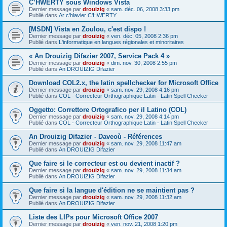
C’HWERTY sous Windows Vista
Dernier message par
drouizig
«
sam. déc. 06, 2008 3:33 pm
Publié dans
Ar c'hlavier C'HWERTY
[MSDN] Vista en Zoulou, c'est dispo !
Dernier message par
drouizig
«
ven. déc. 05, 2008 2:36 pm
Publié dans
L'informatique en langues régionales et minoritaires
« An Drouizig Difazier 2007, Service Pack 4 »
Dernier message par
drouizig
«
dim. nov. 30, 2008 2:55 pm
Publié dans
An DROUIZIG Difazier
Download COL2.x, the latin spellchecker for Microsoft Office
Dernier message par
drouizig
«
sam. nov. 29, 2008 4:16 pm
Publié dans
COL - Correcteur Orthographique Latin - Latin Spell Checker
Oggetto: Correttore Ortografico per il Latino (COL)
Dernier message par
drouizig
«
sam. nov. 29, 2008 4:14 pm
Publié dans
COL - Correcteur Orthographique Latin - Latin Spell Checker
An Drouizig Difazier - Daveoù - Références
Dernier message par
drouizig
«
sam. nov. 29, 2008 11:47 am
Publié dans
An DROUIZIG Difazier
Que faire si le correcteur est ou devient inactif ?
Dernier message par
drouizig
«
sam. nov. 29, 2008 11:34 am
Publié dans
An DROUIZIG Difazier
Que faire si la langue d'édition ne se maintient pas ?
Dernier message par
drouizig
«
sam. nov. 29, 2008 11:32 am
Publié dans
An DROUIZIG Difazier
Liste des LIPs pour Microsoft Office 2007
Dernier message par
drouizig
«
ven. nov. 21, 2008 1:20 pm