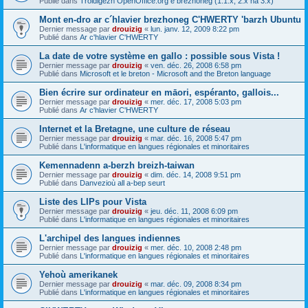
Publié dans
Troidigezh OpenOffice.org e brezhoneg (1.1.x, 2.x ha 3.x)
Mont en-dro ar c´hlavier brezhoneg C'HWERTY 'barzh Ubuntu
Dernier message par
drouizig
«
lun. janv. 12, 2009 8:22 pm
Publié dans
Ar c'hlavier C'HWERTY
La date de votre système en gallo : possible sous Vista !
Dernier message par
drouizig
«
ven. déc. 26, 2008 6:58 pm
Publié dans
Microsoft et le breton - Microsoft and the Breton language
Bien écrire sur ordinateur en māori, espéranto, gallois...
Dernier message par
drouizig
«
mer. déc. 17, 2008 5:03 pm
Publié dans
Ar c'hlavier C'HWERTY
Internet et la Bretagne, une culture de réseau
Dernier message par
drouizig
«
mar. déc. 16, 2008 5:47 pm
Publié dans
L'informatique en langues régionales et minoritaires
Kemennadenn a-berzh breizh-taiwan
Dernier message par
drouizig
«
dim. déc. 14, 2008 9:51 pm
Publié dans
Danvezioù all a-bep seurt
Liste des LIPs pour Vista
Dernier message par
drouizig
«
jeu. déc. 11, 2008 6:09 pm
Publié dans
L'informatique en langues régionales et minoritaires
L'archipel des langues indiennes
Dernier message par
drouizig
«
mer. déc. 10, 2008 2:48 pm
Publié dans
L'informatique en langues régionales et minoritaires
Yehoù amerikanek
Dernier message par
drouizig
«
mar. déc. 09, 2008 8:34 pm
Publié dans
L'informatique en langues régionales et minoritaires