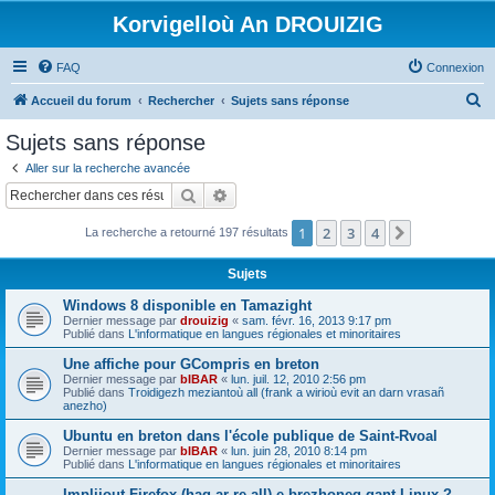
Korvigelloù An DROUIZIG
FAQ
Connexion
R
Accueil du forum
Rechercher
Sujets sans réponse
e
Sujets sans réponse
c
Aller sur la recherche avancée
h
Rechercher
Recherche avancée
e
1
2
3
4
Suivant
La recherche a retourné 197 résultats
r
c
Sujets
h
Windows 8 disponible en Tamazight
e
Dernier message par
drouizig
«
sam. févr. 16, 2013 9:17 pm
Publié dans
L'informatique en langues régionales et minoritaires
r
Une affiche pour GCompris en breton
Dernier message par
bIBAR
«
lun. juil. 12, 2010 2:56 pm
Publié dans
Troidigezh meziantoù all (frank a wirioù evit an darn vrasañ
anezho)
Ubuntu en breton dans l'école publique de Saint-Rvoal
Dernier message par
bIBAR
«
lun. juin 28, 2010 8:14 pm
Publié dans
L'informatique en langues régionales et minoritaires
Implijout Firefox (hag ar re all) e brezhoneg gant Linux ?