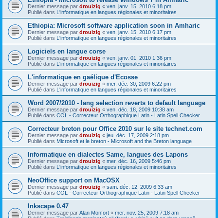
Dernier message par
drouizig
«
ven. janv. 15, 2010 6:18 pm
Publié dans
L'informatique en langues régionales et minoritaires
Ethiopia: Microsoft software application soon in Amharic
Dernier message par
drouizig
«
ven. janv. 15, 2010 6:17 pm
Publié dans
L'informatique en langues régionales et minoritaires
Logiciels en langue corse
Dernier message par
drouizig
«
ven. janv. 01, 2010 1:36 pm
Publié dans
L'informatique en langues régionales et minoritaires
L'informatique en gaélique d'Ecosse
Dernier message par
drouizig
«
mer. déc. 30, 2009 6:22 pm
Publié dans
L'informatique en langues régionales et minoritaires
Word 2007/2010 - lang selection reverts to default language
Dernier message par
drouizig
«
ven. déc. 18, 2009 10:38 am
Publié dans
COL - Correcteur Orthographique Latin - Latin Spell Checker
Correcteur breton pour Office 2010 sur le site technet.com
Dernier message par
drouizig
«
jeu. déc. 17, 2009 2:18 pm
Publié dans
Microsoft et le breton - Microsoft and the Breton language
Informatique en dialectes Same, langues des Lapons
Dernier message par
drouizig
«
mer. déc. 16, 2009 5:46 pm
Publié dans
L'informatique en langues régionales et minoritaires
NeoOffice support on MacOSX
Dernier message par
drouizig
«
sam. déc. 12, 2009 6:33 am
Publié dans
COL - Correcteur Orthographique Latin - Latin Spell Checker
Inkscape 0.47
Dernier message par
Alan Monfort
«
mer. nov. 25, 2009 7:18 am