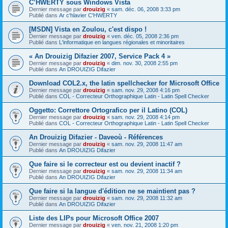
C’HWERTY sous Windows Vista
Dernier message par
drouizig
«
sam. déc. 06, 2008 3:33 pm
Publié dans
Ar c'hlavier C'HWERTY
[MSDN] Vista en Zoulou, c'est dispo !
Dernier message par
drouizig
«
ven. déc. 05, 2008 2:36 pm
Publié dans
L'informatique en langues régionales et minoritaires
« An Drouizig Difazier 2007, Service Pack 4 »
Dernier message par
drouizig
«
dim. nov. 30, 2008 2:55 pm
Publié dans
An DROUIZIG Difazier
Download COL2.x, the latin spellchecker for Microsoft Office
Dernier message par
drouizig
«
sam. nov. 29, 2008 4:16 pm
Publié dans
COL - Correcteur Orthographique Latin - Latin Spell Checker
Oggetto: Correttore Ortografico per il Latino (COL)
Dernier message par
drouizig
«
sam. nov. 29, 2008 4:14 pm
Publié dans
COL - Correcteur Orthographique Latin - Latin Spell Checker
An Drouizig Difazier - Daveoù - Références
Dernier message par
drouizig
«
sam. nov. 29, 2008 11:47 am
Publié dans
An DROUIZIG Difazier
Que faire si le correcteur est ou devient inactif ?
Dernier message par
drouizig
«
sam. nov. 29, 2008 11:34 am
Publié dans
An DROUIZIG Difazier
Que faire si la langue d'édition ne se maintient pas ?
Dernier message par
drouizig
«
sam. nov. 29, 2008 11:32 am
Publié dans
An DROUIZIG Difazier
Liste des LIPs pour Microsoft Office 2007
Dernier message par
drouizig
«
ven. nov. 21, 2008 1:20 pm