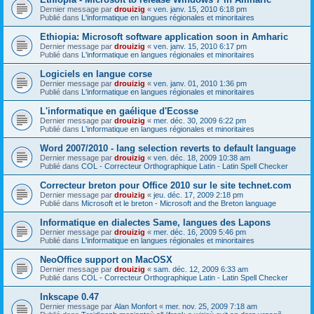
Dernier message par
drouizig
«
ven. janv. 15, 2010 6:18 pm
Publié dans
L'informatique en langues régionales et minoritaires
Ethiopia: Microsoft software application soon in Amharic
Dernier message par
drouizig
«
ven. janv. 15, 2010 6:17 pm
Publié dans
L'informatique en langues régionales et minoritaires
Logiciels en langue corse
Dernier message par
drouizig
«
ven. janv. 01, 2010 1:36 pm
Publié dans
L'informatique en langues régionales et minoritaires
L'informatique en gaélique d'Ecosse
Dernier message par
drouizig
«
mer. déc. 30, 2009 6:22 pm
Publié dans
L'informatique en langues régionales et minoritaires
Word 2007/2010 - lang selection reverts to default language
Dernier message par
drouizig
«
ven. déc. 18, 2009 10:38 am
Publié dans
COL - Correcteur Orthographique Latin - Latin Spell Checker
Correcteur breton pour Office 2010 sur le site technet.com
Dernier message par
drouizig
«
jeu. déc. 17, 2009 2:18 pm
Publié dans
Microsoft et le breton - Microsoft and the Breton language
Informatique en dialectes Same, langues des Lapons
Dernier message par
drouizig
«
mer. déc. 16, 2009 5:46 pm
Publié dans
L'informatique en langues régionales et minoritaires
NeoOffice support on MacOSX
Dernier message par
drouizig
«
sam. déc. 12, 2009 6:33 am
Publié dans
COL - Correcteur Orthographique Latin - Latin Spell Checker
Inkscape 0.47
Dernier message par
Alan Monfort
«
mer. nov. 25, 2009 7:18 am