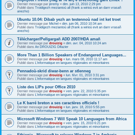
Dernier message par
jeremy
«
dim. juin 13, 2010 2:29 pm
Publié dans
Troidigezh meziantoù all (frank a wirioù evit an darn vrasañ
anezho)
Ubuntu 10.04: Dibab yezh an testennoù nad int ket troet
Dernier message par
Michel
«
dim. juin 06, 2010 10:34 am
Publié dans
Troidigezh meziantoù all (frank a wirioù evit an darn vrasañ
anezho)
Télécharger/Pellgargañ ADD 2007/HDA amañ
Dernier message par
drouizig
«
dim. avr. 04, 2010 10:24 am
Publié dans
An DROUIZIG Difazier
More Than 1 Billion Speakers of Endangered Languages...
Dernier message par
drouizig
«
lun. mars 08, 2010 11:17 am
Publié dans
L'informatique en langues régionales et minoritaires
Pennadoù-skrid diwar-benn ar stlenneg
Dernier message par
drouizig
«
lun. févr. 01, 2010 3:31 pm
Publié dans
L'informatique en langues régionales et minoritaires
Liste des LIPs pour Office 2010
Dernier message par
drouizig
«
ven. janv. 22, 2010 5:35 pm
Publié dans
L'informatique en langues régionales et minoritaires
Le K barré breton a ses caractères officiels !
Dernier message par
drouizig
«
lun. janv. 18, 2010 5:55 pm
Publié dans
L'informatique en langues régionales et minoritaires
Microsoft Windows 7 Will Speak 10 Languages from Africa
Dernier message par
drouizig
«
ven. janv. 15, 2010 6:21 pm
Publié dans
L'informatique en langues régionales et minoritaires
Ethiopia - Microsoft to release Windows 7 in Amharic