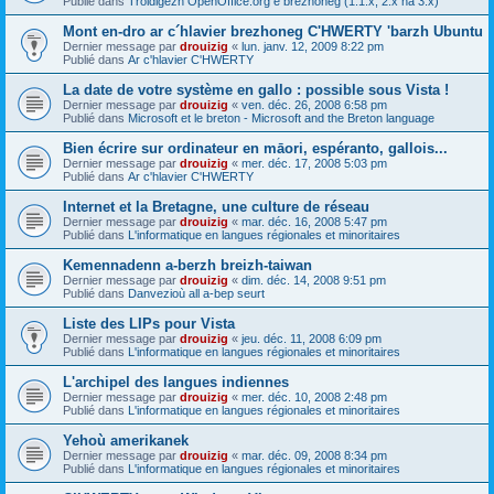
Publié dans
Troidigezh OpenOffice.org e brezhoneg (1.1.x, 2.x ha 3.x)
Mont en-dro ar c´hlavier brezhoneg C'HWERTY 'barzh Ubuntu
Dernier message par
drouizig
«
lun. janv. 12, 2009 8:22 pm
Publié dans
Ar c'hlavier C'HWERTY
La date de votre système en gallo : possible sous Vista !
Dernier message par
drouizig
«
ven. déc. 26, 2008 6:58 pm
Publié dans
Microsoft et le breton - Microsoft and the Breton language
Bien écrire sur ordinateur en māori, espéranto, gallois...
Dernier message par
drouizig
«
mer. déc. 17, 2008 5:03 pm
Publié dans
Ar c'hlavier C'HWERTY
Internet et la Bretagne, une culture de réseau
Dernier message par
drouizig
«
mar. déc. 16, 2008 5:47 pm
Publié dans
L'informatique en langues régionales et minoritaires
Kemennadenn a-berzh breizh-taiwan
Dernier message par
drouizig
«
dim. déc. 14, 2008 9:51 pm
Publié dans
Danvezioù all a-bep seurt
Liste des LIPs pour Vista
Dernier message par
drouizig
«
jeu. déc. 11, 2008 6:09 pm
Publié dans
L'informatique en langues régionales et minoritaires
L'archipel des langues indiennes
Dernier message par
drouizig
«
mer. déc. 10, 2008 2:48 pm
Publié dans
L'informatique en langues régionales et minoritaires
Yehoù amerikanek
Dernier message par
drouizig
«
mar. déc. 09, 2008 8:34 pm
Publié dans
L'informatique en langues régionales et minoritaires