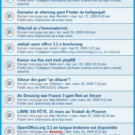
Publié dans
Troidigezh meziantoù all (frank a wirioù evit an darn vrasañ
anezho)
Geriadur ar stlenneg gant Preder da bellgargañ
Dernier message par
Alan Monfort
«
mar. oct. 27, 2009 8:40 am
Publié dans
Danvezioù all a-bep seurt
Difaziañ ar c'hemmadurioù
Dernier message par
job
«
lun. août 24, 2009 6:44 pm
Publié dans
Danvezioù all a-bep seurt
staliañ open office 3.1 e brezhoneg
Dernier message par
envel
«
sam. mai 23, 2009 1:27 pm
Publié dans
Troidigezh OpenOffice.org e brezhoneg (1.1.x, 2.x ha 3.x)
Kemer ma flas evit treiñ phpBB
Dernier message par
Malo-net
«
mer. avr. 15, 2009 10:15 pm
Publié dans
Troidigezh meziantoù all (frank a wirioù evit an darn vrasañ
anezho)
Sikour din gant "an difazer"!
Dernier message par
100drine
«
dim. mars 29, 2009 7:10 pm
Publié dans
An DROUIZIG Difazier
An Drouizig war France 3 gant Red an Amzer
Dernier message par
Alan Monfort
«
mer. mars 18, 2009 9:12 am
Publié dans
Danvezioù all a-bep seurt
LIBRE EN FÊTE. 21 mars au Triskell de Ploeren
Dernier message par
Alan Monfort
«
sam. mars 07, 2009 10:43 am
Publié dans
Danvezioù all a-bep seurt
OpenOffice.org 3.1 en langue bretonne est disponible
Dernier message par
drouizig
«
dim. mars 01, 2009 8:22 am