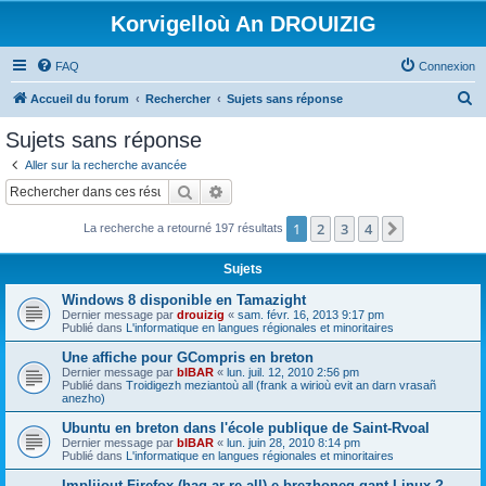
Korvigelloù An DROUIZIG
FAQ
Connexion
R
Accueil du forum
Rechercher
Sujets sans réponse
e
Sujets sans réponse
c
Aller sur la recherche avancée
h
Rechercher
Recherche avancée
e
1
2
3
4
Suivant
La recherche a retourné 197 résultats
r
c
Sujets
h
Windows 8 disponible en Tamazight
e
Dernier message par
drouizig
«
sam. févr. 16, 2013 9:17 pm
Publié dans
L'informatique en langues régionales et minoritaires
r
Une affiche pour GCompris en breton
Dernier message par
bIBAR
«
lun. juil. 12, 2010 2:56 pm
Publié dans
Troidigezh meziantoù all (frank a wirioù evit an darn vrasañ
anezho)
Ubuntu en breton dans l'école publique de Saint-Rvoal
Dernier message par
bIBAR
«
lun. juin 28, 2010 8:14 pm
Publié dans
L'informatique en langues régionales et minoritaires
Implijout Firefox (hag ar re all) e brezhoneg gant Linux ?