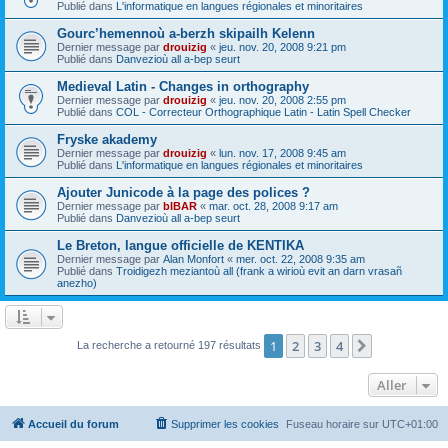
Publié dans
L'informatique en langues régionales et minoritaires
Gourc’hemennoù a-berzh skipailh Kelenn
Dernier message par
drouizig
«
jeu. nov. 20, 2008 9:21 pm
Publié dans
Danvezioù all a-bep seurt
Medieval Latin - Changes in orthography
Dernier message par
drouizig
«
jeu. nov. 20, 2008 2:55 pm
Publié dans
COL - Correcteur Orthographique Latin - Latin Spell Checker
Fryske akademy
Dernier message par
drouizig
«
lun. nov. 17, 2008 9:45 am
Publié dans
L'informatique en langues régionales et minoritaires
Ajouter Junicode à la page des polices ?
Dernier message par
bIBAR
«
mar. oct. 28, 2008 9:17 am
Publié dans
Danvezioù all a-bep seurt
Le Breton, langue officielle de KENTIKA
Dernier message par
Alan Monfort
«
mer. oct. 22, 2008 9:35 am
Publié dans
Troidigezh meziantoù all (frank a wirioù evit an darn vrasañ
anezho)
1
2
3
4
Suivant
La recherche a retourné 197 résultats
Aller
Accueil du forum
Supprimer les cookies
Fuseau horaire sur
UTC+01:00