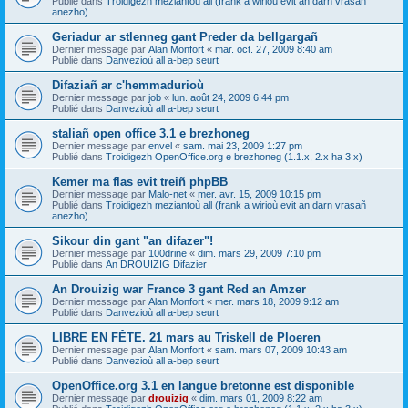
Publié dans
Troidigezh meziantoù all (frank a wirioù evit an darn vrasañ
anezho)
Geriadur ar stlenneg gant Preder da bellgargañ
Dernier message par
Alan Monfort
«
mar. oct. 27, 2009 8:40 am
Publié dans
Danvezioù all a-bep seurt
Difaziañ ar c'hemmadurioù
Dernier message par
job
«
lun. août 24, 2009 6:44 pm
Publié dans
Danvezioù all a-bep seurt
staliañ open office 3.1 e brezhoneg
Dernier message par
envel
«
sam. mai 23, 2009 1:27 pm
Publié dans
Troidigezh OpenOffice.org e brezhoneg (1.1.x, 2.x ha 3.x)
Kemer ma flas evit treiñ phpBB
Dernier message par
Malo-net
«
mer. avr. 15, 2009 10:15 pm
Publié dans
Troidigezh meziantoù all (frank a wirioù evit an darn vrasañ
anezho)
Sikour din gant "an difazer"!
Dernier message par
100drine
«
dim. mars 29, 2009 7:10 pm
Publié dans
An DROUIZIG Difazier
An Drouizig war France 3 gant Red an Amzer
Dernier message par
Alan Monfort
«
mer. mars 18, 2009 9:12 am
Publié dans
Danvezioù all a-bep seurt
LIBRE EN FÊTE. 21 mars au Triskell de Ploeren
Dernier message par
Alan Monfort
«
sam. mars 07, 2009 10:43 am
Publié dans
Danvezioù all a-bep seurt
OpenOffice.org 3.1 en langue bretonne est disponible
Dernier message par
drouizig
«
dim. mars 01, 2009 8:22 am