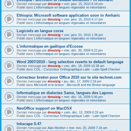
Dernier message par
drouizig
«
ven. janv. 15, 2010 6:18 pm
Publié dans
L'informatique en langues régionales et minoritaires
Ethiopia: Microsoft software application soon in Amharic
Dernier message par
drouizig
«
ven. janv. 15, 2010 6:17 pm
Publié dans
L'informatique en langues régionales et minoritaires
Logiciels en langue corse
Dernier message par
drouizig
«
ven. janv. 01, 2010 1:36 pm
Publié dans
L'informatique en langues régionales et minoritaires
L'informatique en gaélique d'Ecosse
Dernier message par
drouizig
«
mer. déc. 30, 2009 6:22 pm
Publié dans
L'informatique en langues régionales et minoritaires
Word 2007/2010 - lang selection reverts to default language
Dernier message par
drouizig
«
ven. déc. 18, 2009 10:38 am
Publié dans
COL - Correcteur Orthographique Latin - Latin Spell Checker
Correcteur breton pour Office 2010 sur le site technet.com
Dernier message par
drouizig
«
jeu. déc. 17, 2009 2:18 pm
Publié dans
Microsoft et le breton - Microsoft and the Breton language
Informatique en dialectes Same, langues des Lapons
Dernier message par
drouizig
«
mer. déc. 16, 2009 5:46 pm
Publié dans
L'informatique en langues régionales et minoritaires
NeoOffice support on MacOSX
Dernier message par
drouizig
«
sam. déc. 12, 2009 6:33 am
Publié dans
COL - Correcteur Orthographique Latin - Latin Spell Checker
Inkscape 0.47
Dernier message par
Alan Monfort
«
mer. nov. 25, 2009 7:18 am