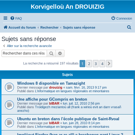
Korvigelloù An DROUIZIG
FAQ
Connexion
R
Accueil du forum
Rechercher
Sujets sans réponse
e
Sujets sans réponse
c
Aller sur la recherche avancée
h
Rechercher
Recherche avancée
e
1
2
3
4
Suivant
La recherche a retourné 197 résultats
r
c
Sujets
h
Windows 8 disponible en Tamazight
e
Dernier message par
drouizig
«
sam. févr. 16, 2013 9:17 pm
Publié dans
L'informatique en langues régionales et minoritaires
r
Une affiche pour GCompris en breton
Dernier message par
bIBAR
«
lun. juil. 12, 2010 2:56 pm
Publié dans
Troidigezh meziantoù all (frank a wirioù evit an darn vrasañ
anezho)
Ubuntu en breton dans l'école publique de Saint-Rvoal
Dernier message par
bIBAR
«
lun. juin 28, 2010 8:14 pm
Publié dans
L'informatique en langues régionales et minoritaires
Implijout Firefox (hag ar re all) e brezhoneg gant Linux ?