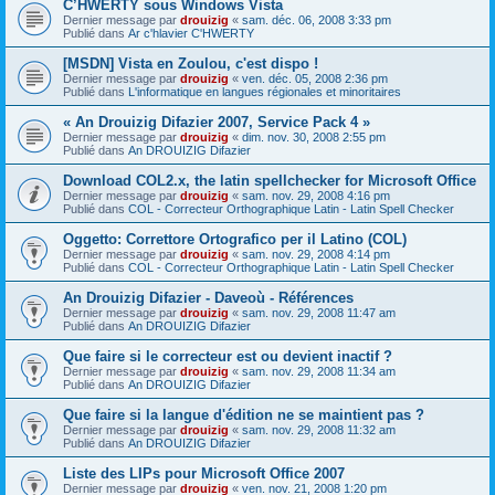
C’HWERTY sous Windows Vista
Dernier message par
drouizig
«
sam. déc. 06, 2008 3:33 pm
Publié dans
Ar c'hlavier C'HWERTY
[MSDN] Vista en Zoulou, c'est dispo !
Dernier message par
drouizig
«
ven. déc. 05, 2008 2:36 pm
Publié dans
L'informatique en langues régionales et minoritaires
« An Drouizig Difazier 2007, Service Pack 4 »
Dernier message par
drouizig
«
dim. nov. 30, 2008 2:55 pm
Publié dans
An DROUIZIG Difazier
Download COL2.x, the latin spellchecker for Microsoft Office
Dernier message par
drouizig
«
sam. nov. 29, 2008 4:16 pm
Publié dans
COL - Correcteur Orthographique Latin - Latin Spell Checker
Oggetto: Correttore Ortografico per il Latino (COL)
Dernier message par
drouizig
«
sam. nov. 29, 2008 4:14 pm
Publié dans
COL - Correcteur Orthographique Latin - Latin Spell Checker
An Drouizig Difazier - Daveoù - Références
Dernier message par
drouizig
«
sam. nov. 29, 2008 11:47 am
Publié dans
An DROUIZIG Difazier
Que faire si le correcteur est ou devient inactif ?
Dernier message par
drouizig
«
sam. nov. 29, 2008 11:34 am
Publié dans
An DROUIZIG Difazier
Que faire si la langue d'édition ne se maintient pas ?
Dernier message par
drouizig
«
sam. nov. 29, 2008 11:32 am
Publié dans
An DROUIZIG Difazier
Liste des LIPs pour Microsoft Office 2007
Dernier message par
drouizig
«
ven. nov. 21, 2008 1:20 pm