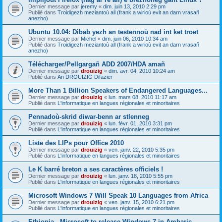
Dernier message par
jeremy
«
dim. juin 13, 2010 2:29 pm
Publié dans
Troidigezh meziantoù all (frank a wirioù evit an darn vrasañ
anezho)
Ubuntu 10.04: Dibab yezh an testennoù nad int ket troet
Dernier message par
Michel
«
dim. juin 06, 2010 10:34 am
Publié dans
Troidigezh meziantoù all (frank a wirioù evit an darn vrasañ
anezho)
Télécharger/Pellgargañ ADD 2007/HDA amañ
Dernier message par
drouizig
«
dim. avr. 04, 2010 10:24 am
Publié dans
An DROUIZIG Difazier
More Than 1 Billion Speakers of Endangered Languages...
Dernier message par
drouizig
«
lun. mars 08, 2010 11:17 am
Publié dans
L'informatique en langues régionales et minoritaires
Pennadoù-skrid diwar-benn ar stlenneg
Dernier message par
drouizig
«
lun. févr. 01, 2010 3:31 pm
Publié dans
L'informatique en langues régionales et minoritaires
Liste des LIPs pour Office 2010
Dernier message par
drouizig
«
ven. janv. 22, 2010 5:35 pm
Publié dans
L'informatique en langues régionales et minoritaires
Le K barré breton a ses caractères officiels !
Dernier message par
drouizig
«
lun. janv. 18, 2010 5:55 pm
Publié dans
L'informatique en langues régionales et minoritaires
Microsoft Windows 7 Will Speak 10 Languages from Africa
Dernier message par
drouizig
«
ven. janv. 15, 2010 6:21 pm
Publié dans
L'informatique en langues régionales et minoritaires
Ethiopia - Microsoft to release Windows 7 in Amharic