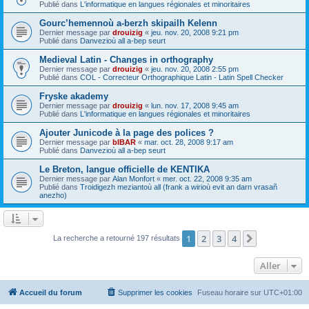
Publié dans
L'informatique en langues régionales et minoritaires
Gourc’hemennoù a-berzh skipailh Kelenn
Dernier message par
drouizig
«
jeu. nov. 20, 2008 9:21 pm
Publié dans
Danvezioù all a-bep seurt
Medieval Latin - Changes in orthography
Dernier message par
drouizig
«
jeu. nov. 20, 2008 2:55 pm
Publié dans
COL - Correcteur Orthographique Latin - Latin Spell Checker
Fryske akademy
Dernier message par
drouizig
«
lun. nov. 17, 2008 9:45 am
Publié dans
L'informatique en langues régionales et minoritaires
Ajouter Junicode à la page des polices ?
Dernier message par
bIBAR
«
mar. oct. 28, 2008 9:17 am
Publié dans
Danvezioù all a-bep seurt
Le Breton, langue officielle de KENTIKA
Dernier message par
Alan Monfort
«
mer. oct. 22, 2008 9:35 am
Publié dans
Troidigezh meziantoù all (frank a wirioù evit an darn vrasañ
anezho)
1
2
3
4
Suivant
La recherche a retourné 197 résultats
Aller
Accueil du forum
Supprimer les cookies
Fuseau horaire sur
UTC+01:00