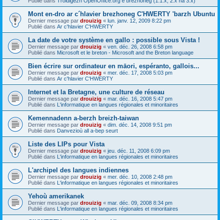
Publié dans
Troidigezh OpenOffice.org e brezhoneg (1.1.x, 2.x ha 3.x)
Mont en-dro ar c´hlavier brezhoneg C'HWERTY 'barzh Ubuntu
Dernier message par
drouizig
«
lun. janv. 12, 2009 8:22 pm
Publié dans
Ar c'hlavier C'HWERTY
La date de votre système en gallo : possible sous Vista !
Dernier message par
drouizig
«
ven. déc. 26, 2008 6:58 pm
Publié dans
Microsoft et le breton - Microsoft and the Breton language
Bien écrire sur ordinateur en māori, espéranto, gallois...
Dernier message par
drouizig
«
mer. déc. 17, 2008 5:03 pm
Publié dans
Ar c'hlavier C'HWERTY
Internet et la Bretagne, une culture de réseau
Dernier message par
drouizig
«
mar. déc. 16, 2008 5:47 pm
Publié dans
L'informatique en langues régionales et minoritaires
Kemennadenn a-berzh breizh-taiwan
Dernier message par
drouizig
«
dim. déc. 14, 2008 9:51 pm
Publié dans
Danvezioù all a-bep seurt
Liste des LIPs pour Vista
Dernier message par
drouizig
«
jeu. déc. 11, 2008 6:09 pm
Publié dans
L'informatique en langues régionales et minoritaires
L'archipel des langues indiennes
Dernier message par
drouizig
«
mer. déc. 10, 2008 2:48 pm
Publié dans
L'informatique en langues régionales et minoritaires
Yehoù amerikanek
Dernier message par
drouizig
«
mar. déc. 09, 2008 8:34 pm
Publié dans
L'informatique en langues régionales et minoritaires