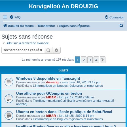
Korvigelloù An DROUIZIG
FAQ
Connexion
R
Accueil du forum
Rechercher
Sujets sans réponse
e
Sujets sans réponse
c
Aller sur la recherche avancée
h
Rechercher
Recherche avancée
e
1
2
3
4
Suivant
La recherche a retourné 197 résultats
r
c
Sujets
h
Windows 8 disponible en Tamazight
e
Dernier message par
drouizig
«
sam. févr. 16, 2013 9:17 pm
Publié dans
L'informatique en langues régionales et minoritaires
r
Une affiche pour GCompris en breton
Dernier message par
bIBAR
«
lun. juil. 12, 2010 2:56 pm
Publié dans
Troidigezh meziantoù all (frank a wirioù evit an darn vrasañ
anezho)
Ubuntu en breton dans l'école publique de Saint-Rvoal
Dernier message par
bIBAR
«
lun. juin 28, 2010 8:14 pm
Publié dans
L'informatique en langues régionales et minoritaires
Implijout Firefox (hag ar re all) e brezhoneg gant Linux ?