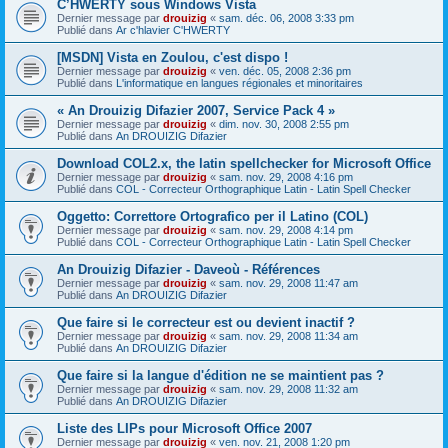
C’HWERTY sous Windows Vista
Dernier message par
drouizig
«
sam. déc. 06, 2008 3:33 pm
Publié dans
Ar c'hlavier C'HWERTY
[MSDN] Vista en Zoulou, c'est dispo !
Dernier message par
drouizig
«
ven. déc. 05, 2008 2:36 pm
Publié dans
L'informatique en langues régionales et minoritaires
« An Drouizig Difazier 2007, Service Pack 4 »
Dernier message par
drouizig
«
dim. nov. 30, 2008 2:55 pm
Publié dans
An DROUIZIG Difazier
Download COL2.x, the latin spellchecker for Microsoft Office
Dernier message par
drouizig
«
sam. nov. 29, 2008 4:16 pm
Publié dans
COL - Correcteur Orthographique Latin - Latin Spell Checker
Oggetto: Correttore Ortografico per il Latino (COL)
Dernier message par
drouizig
«
sam. nov. 29, 2008 4:14 pm
Publié dans
COL - Correcteur Orthographique Latin - Latin Spell Checker
An Drouizig Difazier - Daveoù - Références
Dernier message par
drouizig
«
sam. nov. 29, 2008 11:47 am
Publié dans
An DROUIZIG Difazier
Que faire si le correcteur est ou devient inactif ?
Dernier message par
drouizig
«
sam. nov. 29, 2008 11:34 am
Publié dans
An DROUIZIG Difazier
Que faire si la langue d'édition ne se maintient pas ?
Dernier message par
drouizig
«
sam. nov. 29, 2008 11:32 am
Publié dans
An DROUIZIG Difazier
Liste des LIPs pour Microsoft Office 2007
Dernier message par
drouizig
«
ven. nov. 21, 2008 1:20 pm