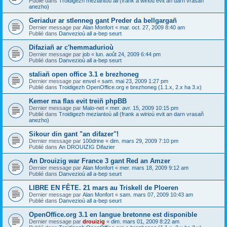
Publié dans
Troidigezh meziantoù all (frank a wirioù evit an darn vrasañ
anezho)
Geriadur ar stlenneg gant Preder da bellgargañ
Dernier message par
Alan Monfort
«
mar. oct. 27, 2009 8:40 am
Publié dans
Danvezioù all a-bep seurt
Difaziañ ar c'hemmadurioù
Dernier message par
job
«
lun. août 24, 2009 6:44 pm
Publié dans
Danvezioù all a-bep seurt
staliañ open office 3.1 e brezhoneg
Dernier message par
envel
«
sam. mai 23, 2009 1:27 pm
Publié dans
Troidigezh OpenOffice.org e brezhoneg (1.1.x, 2.x ha 3.x)
Kemer ma flas evit treiñ phpBB
Dernier message par
Malo-net
«
mer. avr. 15, 2009 10:15 pm
Publié dans
Troidigezh meziantoù all (frank a wirioù evit an darn vrasañ
anezho)
Sikour din gant "an difazer"!
Dernier message par
100drine
«
dim. mars 29, 2009 7:10 pm
Publié dans
An DROUIZIG Difazier
An Drouizig war France 3 gant Red an Amzer
Dernier message par
Alan Monfort
«
mer. mars 18, 2009 9:12 am
Publié dans
Danvezioù all a-bep seurt
LIBRE EN FÊTE. 21 mars au Triskell de Ploeren
Dernier message par
Alan Monfort
«
sam. mars 07, 2009 10:43 am
Publié dans
Danvezioù all a-bep seurt
OpenOffice.org 3.1 en langue bretonne est disponible
Dernier message par
drouizig
«
dim. mars 01, 2009 8:22 am