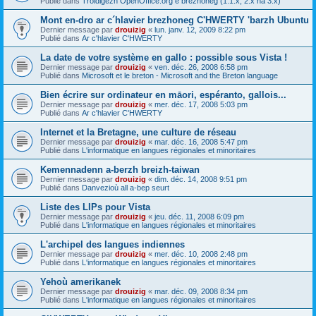
Publié dans
Troidigezh OpenOffice.org e brezhoneg (1.1.x, 2.x ha 3.x)
Mont en-dro ar c´hlavier brezhoneg C'HWERTY 'barzh Ubuntu
Dernier message par
drouizig
«
lun. janv. 12, 2009 8:22 pm
Publié dans
Ar c'hlavier C'HWERTY
La date de votre système en gallo : possible sous Vista !
Dernier message par
drouizig
«
ven. déc. 26, 2008 6:58 pm
Publié dans
Microsoft et le breton - Microsoft and the Breton language
Bien écrire sur ordinateur en māori, espéranto, gallois...
Dernier message par
drouizig
«
mer. déc. 17, 2008 5:03 pm
Publié dans
Ar c'hlavier C'HWERTY
Internet et la Bretagne, une culture de réseau
Dernier message par
drouizig
«
mar. déc. 16, 2008 5:47 pm
Publié dans
L'informatique en langues régionales et minoritaires
Kemennadenn a-berzh breizh-taiwan
Dernier message par
drouizig
«
dim. déc. 14, 2008 9:51 pm
Publié dans
Danvezioù all a-bep seurt
Liste des LIPs pour Vista
Dernier message par
drouizig
«
jeu. déc. 11, 2008 6:09 pm
Publié dans
L'informatique en langues régionales et minoritaires
L'archipel des langues indiennes
Dernier message par
drouizig
«
mer. déc. 10, 2008 2:48 pm
Publié dans
L'informatique en langues régionales et minoritaires
Yehoù amerikanek
Dernier message par
drouizig
«
mar. déc. 09, 2008 8:34 pm
Publié dans
L'informatique en langues régionales et minoritaires