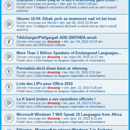
Dernier message par
jeremy
«
dim. juin 13, 2010 2:29 pm
Publié dans
Troidigezh meziantoù all (frank a wirioù evit an darn vrasañ
anezho)
Ubuntu 10.04: Dibab yezh an testennoù nad int ket troet
Dernier message par
Michel
«
dim. juin 06, 2010 10:34 am
Publié dans
Troidigezh meziantoù all (frank a wirioù evit an darn vrasañ
anezho)
Télécharger/Pellgargañ ADD 2007/HDA amañ
Dernier message par
drouizig
«
dim. avr. 04, 2010 10:24 am
Publié dans
An DROUIZIG Difazier
More Than 1 Billion Speakers of Endangered Languages...
Dernier message par
drouizig
«
lun. mars 08, 2010 11:17 am
Publié dans
L'informatique en langues régionales et minoritaires
Pennadoù-skrid diwar-benn ar stlenneg
Dernier message par
drouizig
«
lun. févr. 01, 2010 3:31 pm
Publié dans
L'informatique en langues régionales et minoritaires
Liste des LIPs pour Office 2010
Dernier message par
drouizig
«
ven. janv. 22, 2010 5:35 pm
Publié dans
L'informatique en langues régionales et minoritaires
Le K barré breton a ses caractères officiels !
Dernier message par
drouizig
«
lun. janv. 18, 2010 5:55 pm
Publié dans
L'informatique en langues régionales et minoritaires
Microsoft Windows 7 Will Speak 10 Languages from Africa
Dernier message par
drouizig
«
ven. janv. 15, 2010 6:21 pm
Publié dans
L'informatique en langues régionales et minoritaires
Ethiopia - Microsoft to release Windows 7 in Amharic