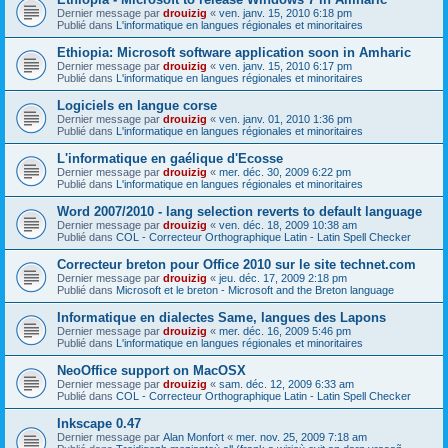
Dernier message par
drouizig
«
ven. janv. 15, 2010 6:18 pm
Publié dans
L'informatique en langues régionales et minoritaires
Ethiopia: Microsoft software application soon in Amharic
Dernier message par
drouizig
«
ven. janv. 15, 2010 6:17 pm
Publié dans
L'informatique en langues régionales et minoritaires
Logiciels en langue corse
Dernier message par
drouizig
«
ven. janv. 01, 2010 1:36 pm
Publié dans
L'informatique en langues régionales et minoritaires
L'informatique en gaélique d'Ecosse
Dernier message par
drouizig
«
mer. déc. 30, 2009 6:22 pm
Publié dans
L'informatique en langues régionales et minoritaires
Word 2007/2010 - lang selection reverts to default language
Dernier message par
drouizig
«
ven. déc. 18, 2009 10:38 am
Publié dans
COL - Correcteur Orthographique Latin - Latin Spell Checker
Correcteur breton pour Office 2010 sur le site technet.com
Dernier message par
drouizig
«
jeu. déc. 17, 2009 2:18 pm
Publié dans
Microsoft et le breton - Microsoft and the Breton language
Informatique en dialectes Same, langues des Lapons
Dernier message par
drouizig
«
mer. déc. 16, 2009 5:46 pm
Publié dans
L'informatique en langues régionales et minoritaires
NeoOffice support on MacOSX
Dernier message par
drouizig
«
sam. déc. 12, 2009 6:33 am
Publié dans
COL - Correcteur Orthographique Latin - Latin Spell Checker
Inkscape 0.47
Dernier message par
Alan Monfort
«
mer. nov. 25, 2009 7:18 am