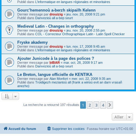
Publié dans
L'informatique en langues régionales et minoritaires
Gourc’hemennoù a-berzh skipailh Kelenn
Dernier message par
drouizig
«
jeu. nov. 20, 2008 9:21 pm
Publié dans
Danvezioù all a-bep seurt
Medieval Latin - Changes in orthography
Dernier message par
drouizig
«
jeu. nov. 20, 2008 2:55 pm
Publié dans
COL - Correcteur Orthographique Latin - Latin Spell Checker
Fryske akademy
Dernier message par
drouizig
«
lun. nov. 17, 2008 9:45 am
Publié dans
L'informatique en langues régionales et minoritaires
Ajouter Junicode à la page des polices ?
Dernier message par
bIBAR
«
mar. oct. 28, 2008 9:17 am
Publié dans
Danvezioù all a-bep seurt
Le Breton, langue officielle de KENTIKA
Dernier message par
Alan Monfort
«
mer. oct. 22, 2008 9:35 am
Publié dans
Troidigezh meziantoù all (frank a wirioù evit an darn vrasañ
anezho)
1
2
3
4
Suivant
La recherche a retourné 197 résultats
Aller
Accueil du forum
Supprimer les cookies
Fuseau horaire sur
UTC+01:00