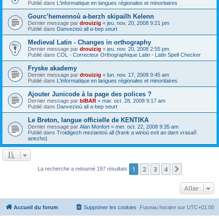
Publié dans
L'informatique en langues régionales et minoritaires
Gourc’hemennoù a-berzh skipailh Kelenn
Dernier message par
drouizig
«
jeu. nov. 20, 2008 9:21 pm
Publié dans
Danvezioù all a-bep seurt
Medieval Latin - Changes in orthography
Dernier message par
drouizig
«
jeu. nov. 20, 2008 2:55 pm
Publié dans
COL - Correcteur Orthographique Latin - Latin Spell Checker
Fryske akademy
Dernier message par
drouizig
«
lun. nov. 17, 2008 9:45 am
Publié dans
L'informatique en langues régionales et minoritaires
Ajouter Junicode à la page des polices ?
Dernier message par
bIBAR
«
mar. oct. 28, 2008 9:17 am
Publié dans
Danvezioù all a-bep seurt
Le Breton, langue officielle de KENTIKA
Dernier message par
Alan Monfort
«
mer. oct. 22, 2008 9:35 am
Publié dans
Troidigezh meziantoù all (frank a wirioù evit an darn vrasañ
anezho)
1
2
3
4
Suivant
La recherche a retourné 197 résultats
Aller
Accueil du forum
Supprimer les cookies
Fuseau horaire sur
UTC+01:00