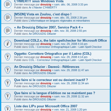
C’HWERTY sous Windows Vista
Dernier message par
drouizig
«
sam. déc. 06, 2008 3:33 pm
Publié dans
Ar c'hlavier C'HWERTY
[MSDN] Vista en Zoulou, c'est dispo !
Dernier message par
drouizig
«
ven. déc. 05, 2008 2:36 pm
Publié dans
L'informatique en langues régionales et minoritaires
« An Drouizig Difazier 2007, Service Pack 4 »
Dernier message par
drouizig
«
dim. nov. 30, 2008 2:55 pm
Publié dans
An DROUIZIG Difazier
Download COL2.x, the latin spellchecker for Microsoft Office
Dernier message par
drouizig
«
sam. nov. 29, 2008 4:16 pm
Publié dans
COL - Correcteur Orthographique Latin - Latin Spell Checker
Oggetto: Correttore Ortografico per il Latino (COL)
Dernier message par
drouizig
«
sam. nov. 29, 2008 4:14 pm
Publié dans
COL - Correcteur Orthographique Latin - Latin Spell Checker
An Drouizig Difazier - Daveoù - Références
Dernier message par
drouizig
«
sam. nov. 29, 2008 11:47 am
Publié dans
An DROUIZIG Difazier
Que faire si le correcteur est ou devient inactif ?
Dernier message par
drouizig
«
sam. nov. 29, 2008 11:34 am
Publié dans
An DROUIZIG Difazier
Que faire si la langue d'édition ne se maintient pas ?
Dernier message par
drouizig
«
sam. nov. 29, 2008 11:32 am
Publié dans
An DROUIZIG Difazier
Liste des LIPs pour Microsoft Office 2007
Dernier message par
drouizig
«
ven. nov. 21, 2008 1:20 pm