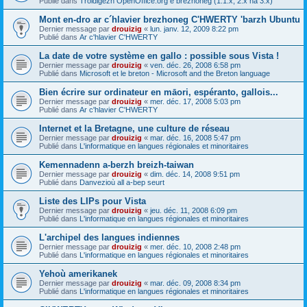
Publié dans
Troidigezh OpenOffice.org e brezhoneg (1.1.x, 2.x ha 3.x)
Mont en-dro ar c´hlavier brezhoneg C'HWERTY 'barzh Ubuntu
Dernier message par
drouizig
«
lun. janv. 12, 2009 8:22 pm
Publié dans
Ar c'hlavier C'HWERTY
La date de votre système en gallo : possible sous Vista !
Dernier message par
drouizig
«
ven. déc. 26, 2008 6:58 pm
Publié dans
Microsoft et le breton - Microsoft and the Breton language
Bien écrire sur ordinateur en māori, espéranto, gallois...
Dernier message par
drouizig
«
mer. déc. 17, 2008 5:03 pm
Publié dans
Ar c'hlavier C'HWERTY
Internet et la Bretagne, une culture de réseau
Dernier message par
drouizig
«
mar. déc. 16, 2008 5:47 pm
Publié dans
L'informatique en langues régionales et minoritaires
Kemennadenn a-berzh breizh-taiwan
Dernier message par
drouizig
«
dim. déc. 14, 2008 9:51 pm
Publié dans
Danvezioù all a-bep seurt
Liste des LIPs pour Vista
Dernier message par
drouizig
«
jeu. déc. 11, 2008 6:09 pm
Publié dans
L'informatique en langues régionales et minoritaires
L'archipel des langues indiennes
Dernier message par
drouizig
«
mer. déc. 10, 2008 2:48 pm
Publié dans
L'informatique en langues régionales et minoritaires
Yehoù amerikanek
Dernier message par
drouizig
«
mar. déc. 09, 2008 8:34 pm
Publié dans
L'informatique en langues régionales et minoritaires