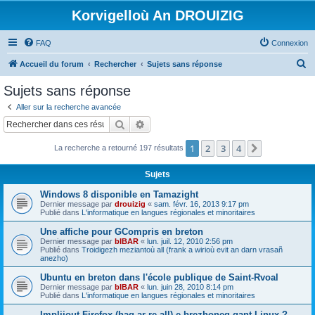
Korvigelloù An DROUIZIG
FAQ
Connexion
R
Accueil du forum
Rechercher
Sujets sans réponse
e
Sujets sans réponse
c
Aller sur la recherche avancée
h
Rechercher
Recherche avancée
e
1
2
3
4
Suivant
La recherche a retourné 197 résultats
r
c
Sujets
h
Windows 8 disponible en Tamazight
e
Dernier message par
drouizig
«
sam. févr. 16, 2013 9:17 pm
Publié dans
L'informatique en langues régionales et minoritaires
r
Une affiche pour GCompris en breton
Dernier message par
bIBAR
«
lun. juil. 12, 2010 2:56 pm
Publié dans
Troidigezh meziantoù all (frank a wirioù evit an darn vrasañ
anezho)
Ubuntu en breton dans l'école publique de Saint-Rvoal
Dernier message par
bIBAR
«
lun. juin 28, 2010 8:14 pm
Publié dans
L'informatique en langues régionales et minoritaires
Implijout Firefox (hag ar re all) e brezhoneg gant Linux ?