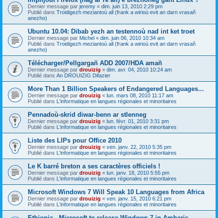
Dernier message par
jeremy
«
dim. juin 13, 2010 2:29 pm
Publié dans
Troidigezh meziantoù all (frank a wirioù evit an darn vrasañ
anezho)
Ubuntu 10.04: Dibab yezh an testennoù nad int ket troet
Dernier message par
Michel
«
dim. juin 06, 2010 10:34 am
Publié dans
Troidigezh meziantoù all (frank a wirioù evit an darn vrasañ
anezho)
Télécharger/Pellgargañ ADD 2007/HDA amañ
Dernier message par
drouizig
«
dim. avr. 04, 2010 10:24 am
Publié dans
An DROUIZIG Difazier
More Than 1 Billion Speakers of Endangered Languages...
Dernier message par
drouizig
«
lun. mars 08, 2010 11:17 am
Publié dans
L'informatique en langues régionales et minoritaires
Pennadoù-skrid diwar-benn ar stlenneg
Dernier message par
drouizig
«
lun. févr. 01, 2010 3:31 pm
Publié dans
L'informatique en langues régionales et minoritaires
Liste des LIPs pour Office 2010
Dernier message par
drouizig
«
ven. janv. 22, 2010 5:35 pm
Publié dans
L'informatique en langues régionales et minoritaires
Le K barré breton a ses caractères officiels !
Dernier message par
drouizig
«
lun. janv. 18, 2010 5:55 pm
Publié dans
L'informatique en langues régionales et minoritaires
Microsoft Windows 7 Will Speak 10 Languages from Africa
Dernier message par
drouizig
«
ven. janv. 15, 2010 6:21 pm
Publié dans
L'informatique en langues régionales et minoritaires
Ethiopia - Microsoft to release Windows 7 in Amharic