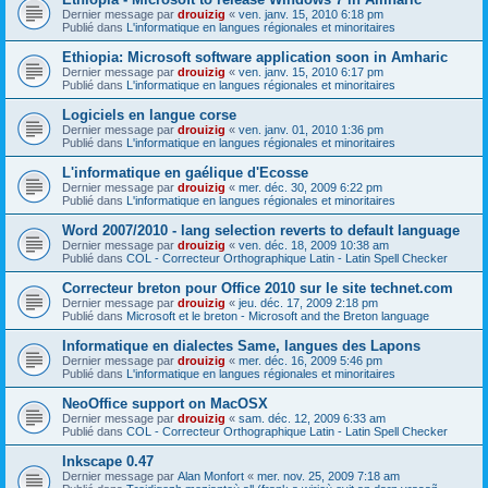
Dernier message par
drouizig
«
ven. janv. 15, 2010 6:18 pm
Publié dans
L'informatique en langues régionales et minoritaires
Ethiopia: Microsoft software application soon in Amharic
Dernier message par
drouizig
«
ven. janv. 15, 2010 6:17 pm
Publié dans
L'informatique en langues régionales et minoritaires
Logiciels en langue corse
Dernier message par
drouizig
«
ven. janv. 01, 2010 1:36 pm
Publié dans
L'informatique en langues régionales et minoritaires
L'informatique en gaélique d'Ecosse
Dernier message par
drouizig
«
mer. déc. 30, 2009 6:22 pm
Publié dans
L'informatique en langues régionales et minoritaires
Word 2007/2010 - lang selection reverts to default language
Dernier message par
drouizig
«
ven. déc. 18, 2009 10:38 am
Publié dans
COL - Correcteur Orthographique Latin - Latin Spell Checker
Correcteur breton pour Office 2010 sur le site technet.com
Dernier message par
drouizig
«
jeu. déc. 17, 2009 2:18 pm
Publié dans
Microsoft et le breton - Microsoft and the Breton language
Informatique en dialectes Same, langues des Lapons
Dernier message par
drouizig
«
mer. déc. 16, 2009 5:46 pm
Publié dans
L'informatique en langues régionales et minoritaires
NeoOffice support on MacOSX
Dernier message par
drouizig
«
sam. déc. 12, 2009 6:33 am
Publié dans
COL - Correcteur Orthographique Latin - Latin Spell Checker
Inkscape 0.47
Dernier message par
Alan Monfort
«
mer. nov. 25, 2009 7:18 am