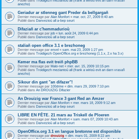
Publié dans
Troidigezh meziantoù all (frank a wirioù evit an darn vrasañ
anezho)
Geriadur ar stlenneg gant Preder da bellgargañ
Dernier message par
Alan Monfort
«
mar. oct. 27, 2009 8:40 am
Publié dans
Danvezioù all a-bep seurt
Difaziañ ar c'hemmadurioù
Dernier message par
job
«
lun. août 24, 2009 6:44 pm
Publié dans
Danvezioù all a-bep seurt
staliañ open office 3.1 e brezhoneg
Dernier message par
envel
«
sam. mai 23, 2009 1:27 pm
Publié dans
Troidigezh OpenOffice.org e brezhoneg (1.1.x, 2.x ha 3.x)
Kemer ma flas evit treiñ phpBB
Dernier message par
Malo-net
«
mer. avr. 15, 2009 10:15 pm
Publié dans
Troidigezh meziantoù all (frank a wirioù evit an darn vrasañ
anezho)
Sikour din gant "an difazer"!
Dernier message par
100drine
«
dim. mars 29, 2009 7:10 pm
Publié dans
An DROUIZIG Difazier
An Drouizig war France 3 gant Red an Amzer
Dernier message par
Alan Monfort
«
mer. mars 18, 2009 9:12 am
Publié dans
Danvezioù all a-bep seurt
LIBRE EN FÊTE. 21 mars au Triskell de Ploeren
Dernier message par
Alan Monfort
«
sam. mars 07, 2009 10:43 am
Publié dans
Danvezioù all a-bep seurt
OpenOffice.org 3.1 en langue bretonne est disponible
Dernier message par
drouizig
«
dim. mars 01, 2009 8:22 am