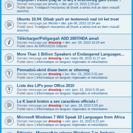
Dernier message par
jeremy
«
dim. juin 13, 2010 2:29 pm
Publié dans
Troidigezh meziantoù all (frank a wirioù evit an darn vrasañ
anezho)
Ubuntu 10.04: Dibab yezh an testennoù nad int ket troet
Dernier message par
Michel
«
dim. juin 06, 2010 10:34 am
Publié dans
Troidigezh meziantoù all (frank a wirioù evit an darn vrasañ
anezho)
Télécharger/Pellgargañ ADD 2007/HDA amañ
Dernier message par
drouizig
«
dim. avr. 04, 2010 10:24 am
Publié dans
An DROUIZIG Difazier
More Than 1 Billion Speakers of Endangered Languages...
Dernier message par
drouizig
«
lun. mars 08, 2010 11:17 am
Publié dans
L'informatique en langues régionales et minoritaires
Pennadoù-skrid diwar-benn ar stlenneg
Dernier message par
drouizig
«
lun. févr. 01, 2010 3:31 pm
Publié dans
L'informatique en langues régionales et minoritaires
Liste des LIPs pour Office 2010
Dernier message par
drouizig
«
ven. janv. 22, 2010 5:35 pm
Publié dans
L'informatique en langues régionales et minoritaires
Le K barré breton a ses caractères officiels !
Dernier message par
drouizig
«
lun. janv. 18, 2010 5:55 pm
Publié dans
L'informatique en langues régionales et minoritaires
Microsoft Windows 7 Will Speak 10 Languages from Africa
Dernier message par
drouizig
«
ven. janv. 15, 2010 6:21 pm
Publié dans
L'informatique en langues régionales et minoritaires
Ethiopia - Microsoft to release Windows 7 in Amharic