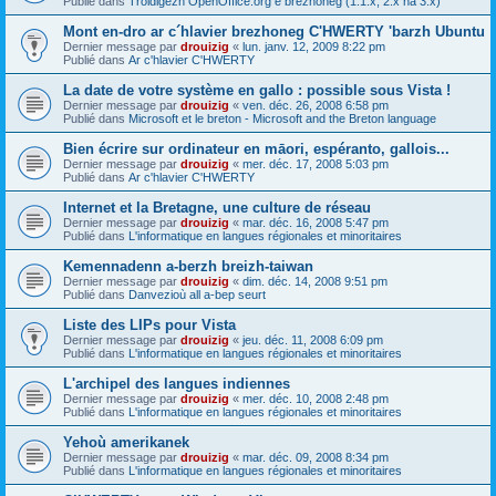
Publié dans
Troidigezh OpenOffice.org e brezhoneg (1.1.x, 2.x ha 3.x)
Mont en-dro ar c´hlavier brezhoneg C'HWERTY 'barzh Ubuntu
Dernier message par
drouizig
«
lun. janv. 12, 2009 8:22 pm
Publié dans
Ar c'hlavier C'HWERTY
La date de votre système en gallo : possible sous Vista !
Dernier message par
drouizig
«
ven. déc. 26, 2008 6:58 pm
Publié dans
Microsoft et le breton - Microsoft and the Breton language
Bien écrire sur ordinateur en māori, espéranto, gallois...
Dernier message par
drouizig
«
mer. déc. 17, 2008 5:03 pm
Publié dans
Ar c'hlavier C'HWERTY
Internet et la Bretagne, une culture de réseau
Dernier message par
drouizig
«
mar. déc. 16, 2008 5:47 pm
Publié dans
L'informatique en langues régionales et minoritaires
Kemennadenn a-berzh breizh-taiwan
Dernier message par
drouizig
«
dim. déc. 14, 2008 9:51 pm
Publié dans
Danvezioù all a-bep seurt
Liste des LIPs pour Vista
Dernier message par
drouizig
«
jeu. déc. 11, 2008 6:09 pm
Publié dans
L'informatique en langues régionales et minoritaires
L'archipel des langues indiennes
Dernier message par
drouizig
«
mer. déc. 10, 2008 2:48 pm
Publié dans
L'informatique en langues régionales et minoritaires
Yehoù amerikanek
Dernier message par
drouizig
«
mar. déc. 09, 2008 8:34 pm
Publié dans
L'informatique en langues régionales et minoritaires