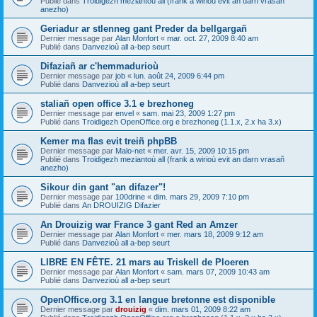
Publié dans
Troidigezh meziantoù all (frank a wirioù evit an darn vrasañ
anezho)
Geriadur ar stlenneg gant Preder da bellgargañ
Dernier message par
Alan Monfort
«
mar. oct. 27, 2009 8:40 am
Publié dans
Danvezioù all a-bep seurt
Difaziañ ar c'hemmadurioù
Dernier message par
job
«
lun. août 24, 2009 6:44 pm
Publié dans
Danvezioù all a-bep seurt
staliañ open office 3.1 e brezhoneg
Dernier message par
envel
«
sam. mai 23, 2009 1:27 pm
Publié dans
Troidigezh OpenOffice.org e brezhoneg (1.1.x, 2.x ha 3.x)
Kemer ma flas evit treiñ phpBB
Dernier message par
Malo-net
«
mer. avr. 15, 2009 10:15 pm
Publié dans
Troidigezh meziantoù all (frank a wirioù evit an darn vrasañ
anezho)
Sikour din gant "an difazer"!
Dernier message par
100drine
«
dim. mars 29, 2009 7:10 pm
Publié dans
An DROUIZIG Difazier
An Drouizig war France 3 gant Red an Amzer
Dernier message par
Alan Monfort
«
mer. mars 18, 2009 9:12 am
Publié dans
Danvezioù all a-bep seurt
LIBRE EN FÊTE. 21 mars au Triskell de Ploeren
Dernier message par
Alan Monfort
«
sam. mars 07, 2009 10:43 am
Publié dans
Danvezioù all a-bep seurt
OpenOffice.org 3.1 en langue bretonne est disponible
Dernier message par
drouizig
«
dim. mars 01, 2009 8:22 am