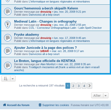
Publié dans
L'informatique en langues régionales et minoritaires
Gourc’hemennoù a-berzh skipailh Kelenn
Dernier message par
drouizig
«
jeu. nov. 20, 2008 9:21 pm
Publié dans
Danvezioù all a-bep seurt
Medieval Latin - Changes in orthography
Dernier message par
drouizig
«
jeu. nov. 20, 2008 2:55 pm
Publié dans
COL - Correcteur Orthographique Latin - Latin Spell Checker
Fryske akademy
Dernier message par
drouizig
«
lun. nov. 17, 2008 9:45 am
Publié dans
L'informatique en langues régionales et minoritaires
Ajouter Junicode à la page des polices ?
Dernier message par
bIBAR
«
mar. oct. 28, 2008 9:17 am
Publié dans
Danvezioù all a-bep seurt
Le Breton, langue officielle de KENTIKA
Dernier message par
Alan Monfort
«
mer. oct. 22, 2008 9:35 am
Publié dans
Troidigezh meziantoù all (frank a wirioù evit an darn vrasañ
anezho)
1
2
3
4
Suivant
La recherche a retourné 197 résultats
Aller
Accueil du forum
Supprimer les cookies
Fuseau horaire sur
UTC+01:00