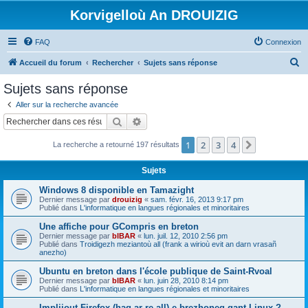
Korvigelloù An DROUIZIG
FAQ
Connexion
R
Accueil du forum
Rechercher
Sujets sans réponse
e
Sujets sans réponse
c
Aller sur la recherche avancée
h
Rechercher
Recherche avancée
e
1
2
3
4
Suivant
La recherche a retourné 197 résultats
r
c
Sujets
h
Windows 8 disponible en Tamazight
e
Dernier message par
drouizig
«
sam. févr. 16, 2013 9:17 pm
Publié dans
L'informatique en langues régionales et minoritaires
r
Une affiche pour GCompris en breton
Dernier message par
bIBAR
«
lun. juil. 12, 2010 2:56 pm
Publié dans
Troidigezh meziantoù all (frank a wirioù evit an darn vrasañ
anezho)
Ubuntu en breton dans l'école publique de Saint-Rvoal
Dernier message par
bIBAR
«
lun. juin 28, 2010 8:14 pm
Publié dans
L'informatique en langues régionales et minoritaires
Implijout Firefox (hag ar re all) e brezhoneg gant Linux ?