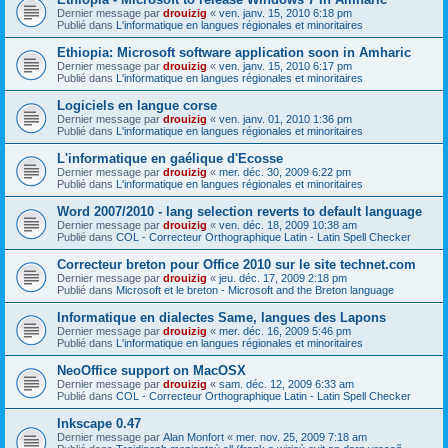
Dernier message par
drouizig
«
ven. janv. 15, 2010 6:18 pm
Publié dans
L'informatique en langues régionales et minoritaires
Ethiopia: Microsoft software application soon in Amharic
Dernier message par
drouizig
«
ven. janv. 15, 2010 6:17 pm
Publié dans
L'informatique en langues régionales et minoritaires
Logiciels en langue corse
Dernier message par
drouizig
«
ven. janv. 01, 2010 1:36 pm
Publié dans
L'informatique en langues régionales et minoritaires
L'informatique en gaélique d'Ecosse
Dernier message par
drouizig
«
mer. déc. 30, 2009 6:22 pm
Publié dans
L'informatique en langues régionales et minoritaires
Word 2007/2010 - lang selection reverts to default language
Dernier message par
drouizig
«
ven. déc. 18, 2009 10:38 am
Publié dans
COL - Correcteur Orthographique Latin - Latin Spell Checker
Correcteur breton pour Office 2010 sur le site technet.com
Dernier message par
drouizig
«
jeu. déc. 17, 2009 2:18 pm
Publié dans
Microsoft et le breton - Microsoft and the Breton language
Informatique en dialectes Same, langues des Lapons
Dernier message par
drouizig
«
mer. déc. 16, 2009 5:46 pm
Publié dans
L'informatique en langues régionales et minoritaires
NeoOffice support on MacOSX
Dernier message par
drouizig
«
sam. déc. 12, 2009 6:33 am
Publié dans
COL - Correcteur Orthographique Latin - Latin Spell Checker
Inkscape 0.47
Dernier message par
Alan Monfort
«
mer. nov. 25, 2009 7:18 am