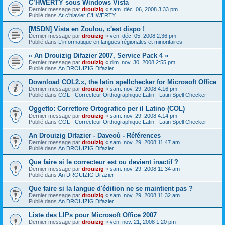
C’HWERTY sous Windows Vista
Dernier message par
drouizig
«
sam. déc. 06, 2008 3:33 pm
Publié dans
Ar c'hlavier C'HWERTY
[MSDN] Vista en Zoulou, c'est dispo !
Dernier message par
drouizig
«
ven. déc. 05, 2008 2:36 pm
Publié dans
L'informatique en langues régionales et minoritaires
« An Drouizig Difazier 2007, Service Pack 4 »
Dernier message par
drouizig
«
dim. nov. 30, 2008 2:55 pm
Publié dans
An DROUIZIG Difazier
Download COL2.x, the latin spellchecker for Microsoft Office
Dernier message par
drouizig
«
sam. nov. 29, 2008 4:16 pm
Publié dans
COL - Correcteur Orthographique Latin - Latin Spell Checker
Oggetto: Correttore Ortografico per il Latino (COL)
Dernier message par
drouizig
«
sam. nov. 29, 2008 4:14 pm
Publié dans
COL - Correcteur Orthographique Latin - Latin Spell Checker
An Drouizig Difazier - Daveoù - Références
Dernier message par
drouizig
«
sam. nov. 29, 2008 11:47 am
Publié dans
An DROUIZIG Difazier
Que faire si le correcteur est ou devient inactif ?
Dernier message par
drouizig
«
sam. nov. 29, 2008 11:34 am
Publié dans
An DROUIZIG Difazier
Que faire si la langue d'édition ne se maintient pas ?
Dernier message par
drouizig
«
sam. nov. 29, 2008 11:32 am
Publié dans
An DROUIZIG Difazier
Liste des LIPs pour Microsoft Office 2007
Dernier message par
drouizig
«
ven. nov. 21, 2008 1:20 pm