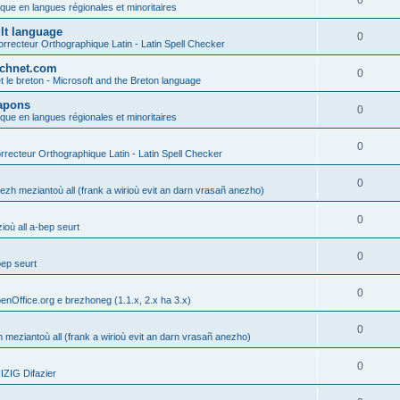
0
ique en langues régionales et minoritaires
ult language
0
rrecteur Orthographique Latin - Latin Spell Checker
technet.com
0
t le breton - Microsoft and the Breton language
Lapons
0
ique en langues régionales et minoritaires
0
recteur Orthographique Latin - Latin Spell Checker
0
gezh meziantoù all (frank a wirioù evit an darn vrasañ anezho)
0
où all a-bep seurt
0
bep seurt
0
enOffice.org e brezhoneg (1.1.x, 2.x ha 3.x)
0
h meziantoù all (frank a wirioù evit an darn vrasañ anezho)
0
ZIG Difazier