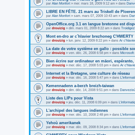
par
Alan Monfort
»
mer. mars 18, 2009 9:12 am
» dans
Danve
LIBRE EN FÊTE. 21 mars au Triskell de Ploeren
par
Alan Monfort
»
sam. mars 07, 2009 10:43 am
» dans
Dan
OpenOffice.org 3.1 en langue bretonne est disp
par
drouizig
»
dim. mars 01, 2009 8:22 am
» dans
Troidigez
Mont en-dro ar c´hlavier brezhoneg C'HWERTY 
par
drouizig
»
lun. janv. 12, 2009 8:22 pm
» dans
Ar c'hlav
La date de votre système en gallo : possible sou
par
drouizig
»
ven. déc. 26, 2008 6:58 pm
» dans
Microsoft 
Bien écrire sur ordinateur en māori, espéranto, g
par
drouizig
»
mer. déc. 17, 2008 5:03 pm
» dans
Ar c'hlav
Internet et la Bretagne, une culture de réseau
par
drouizig
»
mar. déc. 16, 2008 5:47 pm
» dans
L'informat
Kemennadenn a-berzh breizh-taiwan
par
drouizig
»
dim. déc. 14, 2008 9:51 pm
» dans
Danvezioù 
Liste des LIPs pour Vista
par
drouizig
»
jeu. déc. 11, 2008 6:09 pm
» dans
L'informati
L'archipel des langues indiennes
par
drouizig
»
mer. déc. 10, 2008 2:48 pm
» dans
L'informat
Yehoù amerikanek
par
drouizig
»
mar. déc. 09, 2008 8:34 pm
» dans
L'informat