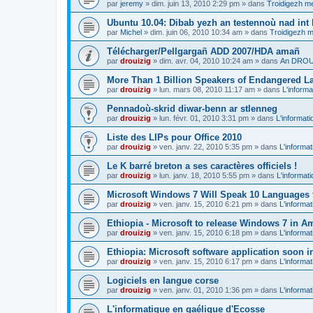
par
jeremy
»
dim. juin 13, 2010 2:29 pm
» dans
Troidigezh me
Ubuntu 10.04: Dibab yezh an testennoù nad int k
par
Michel
»
dim. juin 06, 2010 10:34 am
» dans
Troidigezh m
Télécharger/Pellgargañ ADD 2007/HDA amañ
par
drouizig
»
dim. avr. 04, 2010 10:24 am
» dans
An DROUI
More Than 1 Billion Speakers of Endangered L
par
drouizig
»
lun. mars 08, 2010 11:17 am
» dans
L'informa
Pennadoù-skrid diwar-benn ar stlenneg
par
drouizig
»
lun. févr. 01, 2010 3:31 pm
» dans
L'informati
Liste des LIPs pour Office 2010
par
drouizig
»
ven. janv. 22, 2010 5:35 pm
» dans
L'informat
Le K barré breton a ses caractères officiels !
par
drouizig
»
lun. janv. 18, 2010 5:55 pm
» dans
L'informat
Microsoft Windows 7 Will Speak 10 Languages 
par
drouizig
»
ven. janv. 15, 2010 6:21 pm
» dans
L'informat
Ethiopia - Microsoft to release Windows 7 in A
par
drouizig
»
ven. janv. 15, 2010 6:18 pm
» dans
L'informat
Ethiopia: Microsoft software application soon 
par
drouizig
»
ven. janv. 15, 2010 6:17 pm
» dans
L'informat
Logiciels en langue corse
par
drouizig
»
ven. janv. 01, 2010 1:36 pm
» dans
L'informat
L'informatique en gaélique d'Ecosse