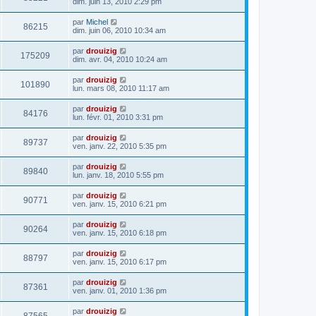
dim. juin 13, 2010 2:29 pm
par
Michel
86215
dim. juin 06, 2010 10:34 am
par
drouizig
175209
dim. avr. 04, 2010 10:24 am
par
drouizig
101890
lun. mars 08, 2010 11:17 am
par
drouizig
84176
lun. févr. 01, 2010 3:31 pm
par
drouizig
89737
ven. janv. 22, 2010 5:35 pm
par
drouizig
89840
lun. janv. 18, 2010 5:55 pm
par
drouizig
90771
ven. janv. 15, 2010 6:21 pm
par
drouizig
90264
ven. janv. 15, 2010 6:18 pm
par
drouizig
88797
ven. janv. 15, 2010 6:17 pm
par
drouizig
87361
ven. janv. 01, 2010 1:36 pm
par
drouizig