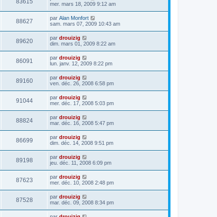
83615
mer. mars 18, 2009 9:12 am
par
Alan Monfort
88627
sam. mars 07, 2009 10:43 am
par
drouizig
89620
dim. mars 01, 2009 8:22 am
par
drouizig
86091
lun. janv. 12, 2009 8:22 pm
par
drouizig
89160
ven. déc. 26, 2008 6:58 pm
par
drouizig
91044
mer. déc. 17, 2008 5:03 pm
par
drouizig
88824
mar. déc. 16, 2008 5:47 pm
par
drouizig
86699
dim. déc. 14, 2008 9:51 pm
par
drouizig
89198
jeu. déc. 11, 2008 6:09 pm
par
drouizig
87623
mer. déc. 10, 2008 2:48 pm
par
drouizig
87528
mar. déc. 09, 2008 8:34 pm
par
drouizig