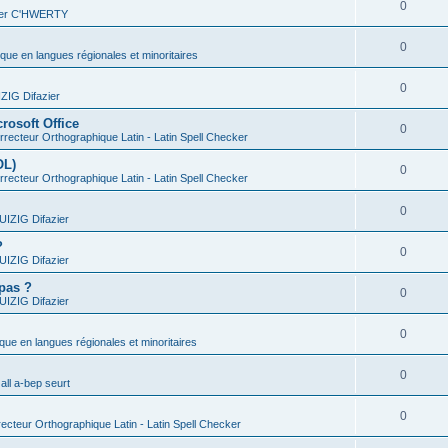
0
vier C'HWERTY
0
ique en langues régionales et minoritaires
0
IG Difazier
rosoft Office
0
recteur Orthographique Latin - Latin Spell Checker
OL)
0
recteur Orthographique Latin - Latin Spell Checker
0
IZIG Difazier
?
0
IZIG Difazier
 pas ?
0
IZIG Difazier
0
ique en langues régionales et minoritaires
0
all a-bep seurt
0
ecteur Orthographique Latin - Latin Spell Checker