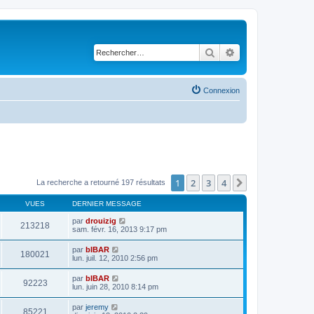
Rechercher
Recherche avancé
Connexion
1
2
3
4
Suivant
La recherche a retourné 197 résultats
VUES
DERNIER MESSAGE
par
drouizig
213218
sam. févr. 16, 2013 9:17 pm
par
bIBAR
180021
lun. juil. 12, 2010 2:56 pm
par
bIBAR
92223
lun. juin 28, 2010 8:14 pm
par
jeremy
85221