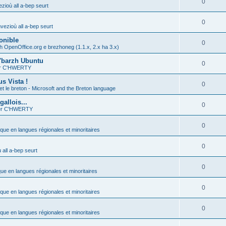
0
zioù all a-bep seurt
0
vezioù all a-bep seurt
onible
0
h OpenOffice.org e brezhoneg (1.1.x, 2.x ha 3.x)
'barzh Ubuntu
0
ier C'HWERTY
s Vista !
0
et le breton - Microsoft and the Breton language
allois...
0
ier C'HWERTY
0
ique en langues régionales et minoritaires
0
all a-bep seurt
0
que en langues régionales et minoritaires
0
ique en langues régionales et minoritaires
0
ique en langues régionales et minoritaires