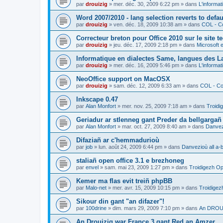
par
drouizig
»
mer. déc. 30, 2009 6:22 pm
» dans
L'informat
Word 2007/2010 - lang selection reverts to defa
par
drouizig
»
ven. déc. 18, 2009 10:38 am
» dans
COL - Co
Correcteur breton pour Office 2010 sur le site 
par
drouizig
»
jeu. déc. 17, 2009 2:18 pm
» dans
Microsoft e
Informatique en dialectes Same, langues des 
par
drouizig
»
mer. déc. 16, 2009 5:46 pm
» dans
L'informat
NeoOffice support on MacOSX
par
drouizig
»
sam. déc. 12, 2009 6:33 am
» dans
COL - Cor
Inkscape 0.47
par
Alan Monfort
»
mer. nov. 25, 2009 7:18 am
» dans
Troidi
Geriadur ar stlenneg gant Preder da bellgargañ
par
Alan Monfort
»
mar. oct. 27, 2009 8:40 am
» dans
Danvezi
Difaziañ ar c'hemmadurioù
par
job
»
lun. août 24, 2009 6:44 pm
» dans
Danvezioù all a-
staliañ open office 3.1 e brezhoneg
par
envel
»
sam. mai 23, 2009 1:27 pm
» dans
Troidigezh Op
Kemer ma flas evit treiñ phpBB
par
Malo-net
»
mer. avr. 15, 2009 10:15 pm
» dans
Troidigez
Sikour din gant "an difazer"!
par
100drine
»
dim. mars 29, 2009 7:10 pm
» dans
An DROUI
An Drouizig war France 3 gant Red an Amzer