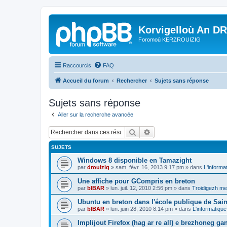
Korvigelloù An D
Foromoù KERZROUIZIG
Raccourcis
FAQ
Accueil du forum
Rechercher
Sujets sans réponse
Sujets sans réponse
Aller sur la recherche avancée
Rechercher
Recherche avancée
SUJETS
Windows 8 disponible en Tamazight
par
drouizig
»
sam. févr. 16, 2013 9:17 pm
» dans
L'informa
Une affiche pour GCompris en breton
par
bIBAR
»
lun. juil. 12, 2010 2:56 pm
» dans
Troidigezh mez
Ubuntu en breton dans l'école publique de Sain
par
bIBAR
»
lun. juin 28, 2010 8:14 pm
» dans
L'informatique
Implijout Firefox (hag ar re all) e brezhoneg ga