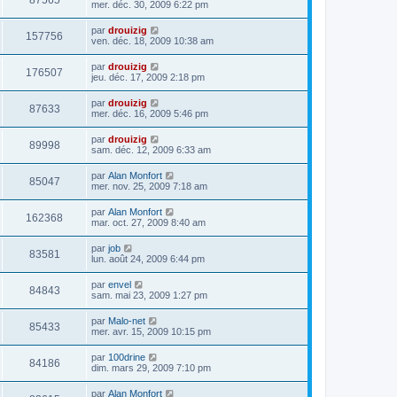
87565
mer. déc. 30, 2009 6:22 pm
par
drouizig
157756
ven. déc. 18, 2009 10:38 am
par
drouizig
176507
jeu. déc. 17, 2009 2:18 pm
par
drouizig
87633
mer. déc. 16, 2009 5:46 pm
par
drouizig
89998
sam. déc. 12, 2009 6:33 am
par
Alan Monfort
85047
mer. nov. 25, 2009 7:18 am
par
Alan Monfort
162368
mar. oct. 27, 2009 8:40 am
par
job
83581
lun. août 24, 2009 6:44 pm
par
envel
84843
sam. mai 23, 2009 1:27 pm
par
Malo-net
85433
mer. avr. 15, 2009 10:15 pm
par
100drine
84186
dim. mars 29, 2009 7:10 pm
par
Alan Monfort