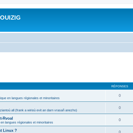
ROUIZIG
RÉPONSES
0
tique en langues régionales et minoritaires
0
iantoù all (frank a wirioù evit an darn vrasañ anezho)
t-Rvoal
0
 en langues régionales et minoritaires
nt Linux ?
0