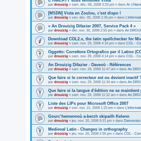
C’HWERTY sous Windows Vista
par
drouizig
»
sam. déc. 06, 2008 3:33 pm
» dans
Ar c'hla
[MSDN] Vista en Zoulou, c'est dispo !
par
drouizig
»
ven. déc. 05, 2008 2:36 pm
» dans
L'informat
« An Drouizig Difazier 2007, Service Pack 4 »
par
drouizig
»
dim. nov. 30, 2008 2:55 pm
» dans
An DROUIZ
Download COL2.x, the latin spellchecker for Mic
par
drouizig
»
sam. nov. 29, 2008 4:16 pm
» dans
COL - Cor
Oggetto: Correttore Ortografico per il Latino (C
par
drouizig
»
sam. nov. 29, 2008 4:14 pm
» dans
COL - Cor
An Drouizig Difazier - Daveoù - Références
par
drouizig
»
sam. nov. 29, 2008 11:47 am
» dans
An DROU
Que faire si le correcteur est ou devient inactif 
par
drouizig
»
sam. nov. 29, 2008 11:34 am
» dans
An DROU
Que faire si la langue d'édition ne se maintient
par
drouizig
»
sam. nov. 29, 2008 11:32 am
» dans
An DROU
Liste des LIPs pour Microsoft Office 2007
par
drouizig
»
ven. nov. 21, 2008 1:20 pm
» dans
L'informat
Gourc’hemennoù a-berzh skipailh Kelenn
par
drouizig
»
jeu. nov. 20, 2008 9:21 pm
» dans
Danvezioù 
Medieval Latin - Changes in orthography
par
drouizig
»
jeu. nov. 20, 2008 2:55 pm
» dans
COL - Corr