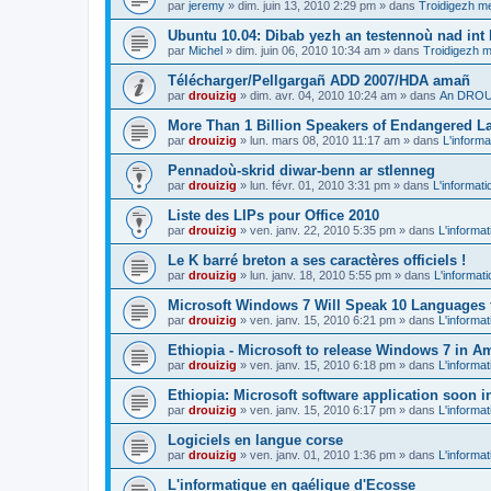
par
jeremy
»
dim. juin 13, 2010 2:29 pm
» dans
Troidigezh me
Ubuntu 10.04: Dibab yezh an testennoù nad int k
par
Michel
»
dim. juin 06, 2010 10:34 am
» dans
Troidigezh m
Télécharger/Pellgargañ ADD 2007/HDA amañ
par
drouizig
»
dim. avr. 04, 2010 10:24 am
» dans
An DROUI
More Than 1 Billion Speakers of Endangered L
par
drouizig
»
lun. mars 08, 2010 11:17 am
» dans
L'informa
Pennadoù-skrid diwar-benn ar stlenneg
par
drouizig
»
lun. févr. 01, 2010 3:31 pm
» dans
L'informati
Liste des LIPs pour Office 2010
par
drouizig
»
ven. janv. 22, 2010 5:35 pm
» dans
L'informat
Le K barré breton a ses caractères officiels !
par
drouizig
»
lun. janv. 18, 2010 5:55 pm
» dans
L'informat
Microsoft Windows 7 Will Speak 10 Languages 
par
drouizig
»
ven. janv. 15, 2010 6:21 pm
» dans
L'informat
Ethiopia - Microsoft to release Windows 7 in A
par
drouizig
»
ven. janv. 15, 2010 6:18 pm
» dans
L'informat
Ethiopia: Microsoft software application soon 
par
drouizig
»
ven. janv. 15, 2010 6:17 pm
» dans
L'informat
Logiciels en langue corse
par
drouizig
»
ven. janv. 01, 2010 1:36 pm
» dans
L'informat
L'informatique en gaélique d'Ecosse