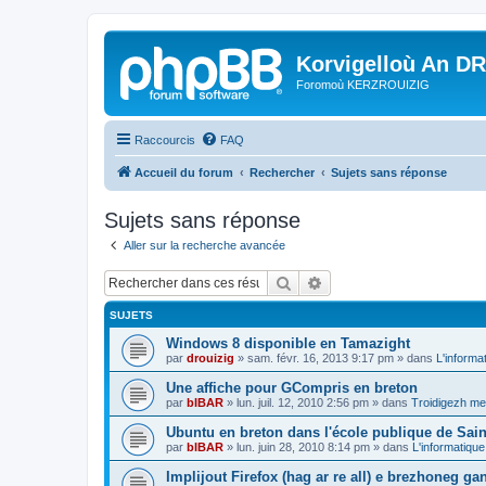
Korvigelloù An D
Foromoù KERZROUIZIG
Raccourcis
FAQ
Accueil du forum
Rechercher
Sujets sans réponse
Sujets sans réponse
Aller sur la recherche avancée
Rechercher
Recherche avancée
SUJETS
Windows 8 disponible en Tamazight
par
drouizig
»
sam. févr. 16, 2013 9:17 pm
» dans
L'informa
Une affiche pour GCompris en breton
par
bIBAR
»
lun. juil. 12, 2010 2:56 pm
» dans
Troidigezh mez
Ubuntu en breton dans l'école publique de Sain
par
bIBAR
»
lun. juin 28, 2010 8:14 pm
» dans
L'informatique
Implijout Firefox (hag ar re all) e brezhoneg ga