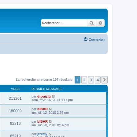
Rechercher
Recherche avancé
Connexion
1
2
3
4
Suivant
La recherche a retourné 197 résultats
VUES
DERNIER MESSAGE
par
drouizig
213201
sam. févr. 16, 2013 9:17 pm
par
bIBAR
180009
lun. juil. 12, 2010 2:56 pm
par
bIBAR
92216
lun. juin 28, 2010 8:14 pm
par
jeremy
85219