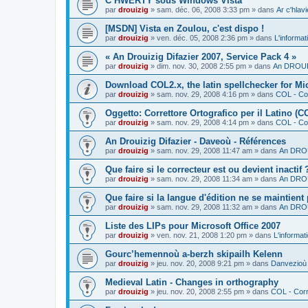
C’HWERTY sous Windows Vista
par
drouizig
»
sam. déc. 06, 2008 3:33 pm
» dans
Ar c'hla
[MSDN] Vista en Zoulou, c'est dispo !
par
drouizig
»
ven. déc. 05, 2008 2:36 pm
» dans
L'informat
« An Drouizig Difazier 2007, Service Pack 4 »
par
drouizig
»
dim. nov. 30, 2008 2:55 pm
» dans
An DROUIZ
Download COL2.x, the latin spellchecker for Mic
par
drouizig
»
sam. nov. 29, 2008 4:16 pm
» dans
COL - Cor
Oggetto: Correttore Ortografico per il Latino (C
par
drouizig
»
sam. nov. 29, 2008 4:14 pm
» dans
COL - Cor
An Drouizig Difazier - Daveoù - Références
par
drouizig
»
sam. nov. 29, 2008 11:47 am
» dans
An DROU
Que faire si le correcteur est ou devient inactif 
par
drouizig
»
sam. nov. 29, 2008 11:34 am
» dans
An DROU
Que faire si la langue d'édition ne se maintient
par
drouizig
»
sam. nov. 29, 2008 11:32 am
» dans
An DROU
Liste des LIPs pour Microsoft Office 2007
par
drouizig
»
ven. nov. 21, 2008 1:20 pm
» dans
L'informat
Gourc’hemennoù a-berzh skipailh Kelenn
par
drouizig
»
jeu. nov. 20, 2008 9:21 pm
» dans
Danvezioù 
Medieval Latin - Changes in orthography
par
drouizig
»
jeu. nov. 20, 2008 2:55 pm
» dans
COL - Corr