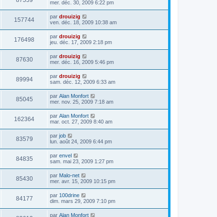
87559
mer. déc. 30, 2009 6:22 pm
par
drouizig
157744
ven. déc. 18, 2009 10:38 am
par
drouizig
176498
jeu. déc. 17, 2009 2:18 pm
par
drouizig
87630
mer. déc. 16, 2009 5:46 pm
par
drouizig
89994
sam. déc. 12, 2009 6:33 am
par
Alan Monfort
85045
mer. nov. 25, 2009 7:18 am
par
Alan Monfort
162364
mar. oct. 27, 2009 8:40 am
par
job
83579
lun. août 24, 2009 6:44 pm
par
envel
84835
sam. mai 23, 2009 1:27 pm
par
Malo-net
85430
mer. avr. 15, 2009 10:15 pm
par
100drine
84177
dim. mars 29, 2009 7:10 pm
par
Alan Monfort