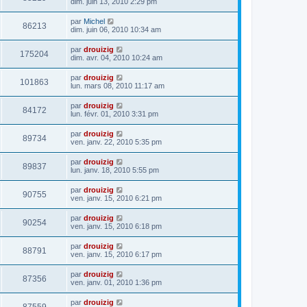
dim. juin 13, 2010 2:29 pm
par
Michel
86213
dim. juin 06, 2010 10:34 am
par
drouizig
175204
dim. avr. 04, 2010 10:24 am
par
drouizig
101863
lun. mars 08, 2010 11:17 am
par
drouizig
84172
lun. févr. 01, 2010 3:31 pm
par
drouizig
89734
ven. janv. 22, 2010 5:35 pm
par
drouizig
89837
lun. janv. 18, 2010 5:55 pm
par
drouizig
90755
ven. janv. 15, 2010 6:21 pm
par
drouizig
90254
ven. janv. 15, 2010 6:18 pm
par
drouizig
88791
ven. janv. 15, 2010 6:17 pm
par
drouizig
87356
ven. janv. 01, 2010 1:36 pm
par
drouizig