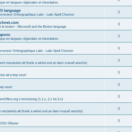
0
ique en langues régionales et minoritaires
ult language
0
rrecteur Orthographique Latin - Latin Spell Checker
technet.com
0
t le breton - Microsoft and the Breton language
Lapons
0
ique en langues régionales et minoritaires
0
recteur Orthographique Latin - Latin Spell Checker
0
gezh meziantoù all (frank a wirioù evit an darn vrasañ anezho)
0
où all a-bep seurt
0
bep seurt
0
enOffice.org e brezhoneg (1.1.x, 2.x ha 3.x)
0
h meziantoù all (frank a wirioù evit an darn vrasañ anezho)
0
ZIG Difazier