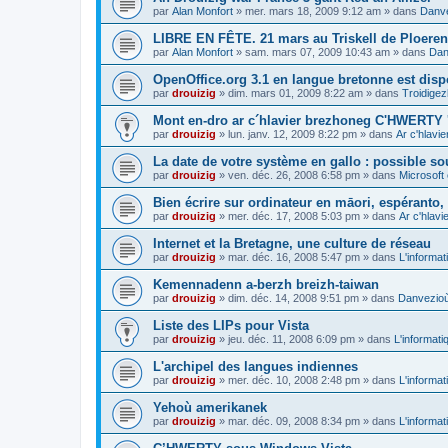
par
Alan Monfort
»
mer. mars 18, 2009 9:12 am
» dans
Danve
LIBRE EN FÊTE. 21 mars au Triskell de Ploeren
par
Alan Monfort
»
sam. mars 07, 2009 10:43 am
» dans
Dan
OpenOffice.org 3.1 en langue bretonne est disp
par
drouizig
»
dim. mars 01, 2009 8:22 am
» dans
Troidigez
Mont en-dro ar c´hlavier brezhoneg C'HWERTY 
par
drouizig
»
lun. janv. 12, 2009 8:22 pm
» dans
Ar c'hlav
La date de votre système en gallo : possible sou
par
drouizig
»
ven. déc. 26, 2008 6:58 pm
» dans
Microsoft 
Bien écrire sur ordinateur en māori, espéranto, g
par
drouizig
»
mer. déc. 17, 2008 5:03 pm
» dans
Ar c'hlav
Internet et la Bretagne, une culture de réseau
par
drouizig
»
mar. déc. 16, 2008 5:47 pm
» dans
L'informat
Kemennadenn a-berzh breizh-taiwan
par
drouizig
»
dim. déc. 14, 2008 9:51 pm
» dans
Danvezioù 
Liste des LIPs pour Vista
par
drouizig
»
jeu. déc. 11, 2008 6:09 pm
» dans
L'informati
L'archipel des langues indiennes
par
drouizig
»
mer. déc. 10, 2008 2:48 pm
» dans
L'informat
Yehoù amerikanek
par
drouizig
»
mar. déc. 09, 2008 8:34 pm
» dans
L'informat