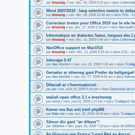
par
drouizig
»
mer. déc. 30, 2009 6:22 pm
» dans
L'informat
Word 2007/2010 - lang selection reverts to defa
par
drouizig
»
ven. déc. 18, 2009 10:38 am
» dans
COL - Co
Correcteur breton pour Office 2010 sur le site 
par
drouizig
»
jeu. déc. 17, 2009 2:18 pm
» dans
Microsoft e
Informatique en dialectes Same, langues des 
par
drouizig
»
mer. déc. 16, 2009 5:46 pm
» dans
L'informat
NeoOffice support on MacOSX
par
drouizig
»
sam. déc. 12, 2009 6:33 am
» dans
COL - Cor
Inkscape 0.47
par
Alan Monfort
»
mer. nov. 25, 2009 7:18 am
» dans
Troidi
Geriadur ar stlenneg gant Preder da bellgargañ
par
Alan Monfort
»
mar. oct. 27, 2009 8:40 am
» dans
Danvezi
Difaziañ ar c'hemmadurioù
par
job
»
lun. août 24, 2009 6:44 pm
» dans
Danvezioù all a-
staliañ open office 3.1 e brezhoneg
par
envel
»
sam. mai 23, 2009 1:27 pm
» dans
Troidigezh Op
Kemer ma flas evit treiñ phpBB
par
Malo-net
»
mer. avr. 15, 2009 10:15 pm
» dans
Troidigez
Sikour din gant "an difazer"!
par
100drine
»
dim. mars 29, 2009 7:10 pm
» dans
An DROUI
An Drouizig war France 3 gant Red an Amzer