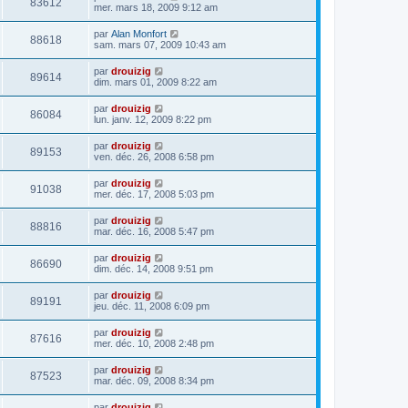
83612
mer. mars 18, 2009 9:12 am
par
Alan Monfort
88618
sam. mars 07, 2009 10:43 am
par
drouizig
89614
dim. mars 01, 2009 8:22 am
par
drouizig
86084
lun. janv. 12, 2009 8:22 pm
par
drouizig
89153
ven. déc. 26, 2008 6:58 pm
par
drouizig
91038
mer. déc. 17, 2008 5:03 pm
par
drouizig
88816
mar. déc. 16, 2008 5:47 pm
par
drouizig
86690
dim. déc. 14, 2008 9:51 pm
par
drouizig
89191
jeu. déc. 11, 2008 6:09 pm
par
drouizig
87616
mer. déc. 10, 2008 2:48 pm
par
drouizig
87523
mar. déc. 09, 2008 8:34 pm
par
drouizig