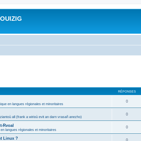
ROUIZIG
RÉPONSES
0
tique en langues régionales et minoritaires
0
iantoù all (frank a wirioù evit an darn vrasañ anezho)
t-Rvoal
0
 en langues régionales et minoritaires
nt Linux ?
0