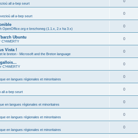
0
zioù all a-bep seurt
0
vezioù all a-bep seurt
onible
0
h OpenOffice.org e brezhoneg (1.1.x, 2.x ha 3.x)
'barzh Ubuntu
0
ier C'HWERTY
s Vista !
0
et le breton - Microsoft and the Breton language
allois...
0
ier C'HWERTY
0
ique en langues régionales et minoritaires
0
all a-bep seurt
0
que en langues régionales et minoritaires
0
ique en langues régionales et minoritaires
0
ique en langues régionales et minoritaires