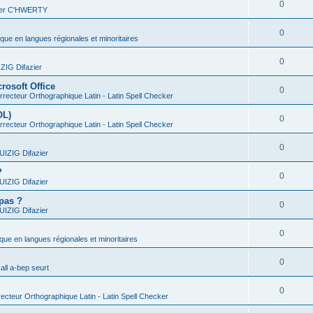
0
vier C'HWERTY
0
ique en langues régionales et minoritaires
0
IG Difazier
rosoft Office
0
recteur Orthographique Latin - Latin Spell Checker
OL)
0
recteur Orthographique Latin - Latin Spell Checker
0
IZIG Difazier
?
0
IZIG Difazier
 pas ?
0
IZIG Difazier
0
ique en langues régionales et minoritaires
0
all a-bep seurt
0
ecteur Orthographique Latin - Latin Spell Checker