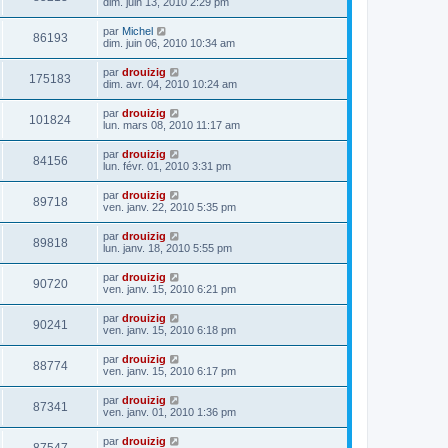
dim. juin 13, 2010 2:29 pm
par
Michel
86193
dim. juin 06, 2010 10:34 am
par
drouizig
175183
dim. avr. 04, 2010 10:24 am
par
drouizig
101824
lun. mars 08, 2010 11:17 am
par
drouizig
84156
lun. févr. 01, 2010 3:31 pm
par
drouizig
89718
ven. janv. 22, 2010 5:35 pm
par
drouizig
89818
lun. janv. 18, 2010 5:55 pm
par
drouizig
90720
ven. janv. 15, 2010 6:21 pm
par
drouizig
90241
ven. janv. 15, 2010 6:18 pm
par
drouizig
88774
ven. janv. 15, 2010 6:17 pm
par
drouizig
87341
ven. janv. 01, 2010 1:36 pm
par
drouizig