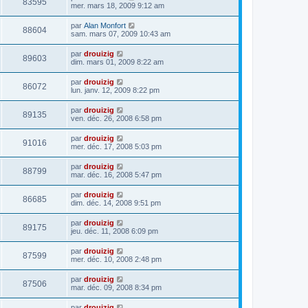
83595
mer. mars 18, 2009 9:12 am
par
Alan Monfort
88604
sam. mars 07, 2009 10:43 am
par
drouizig
89603
dim. mars 01, 2009 8:22 am
par
drouizig
86072
lun. janv. 12, 2009 8:22 pm
par
drouizig
89135
ven. déc. 26, 2008 6:58 pm
par
drouizig
91016
mer. déc. 17, 2008 5:03 pm
par
drouizig
88799
mar. déc. 16, 2008 5:47 pm
par
drouizig
86685
dim. déc. 14, 2008 9:51 pm
par
drouizig
89175
jeu. déc. 11, 2008 6:09 pm
par
drouizig
87599
mer. déc. 10, 2008 2:48 pm
par
drouizig
87506
mar. déc. 09, 2008 8:34 pm
par
drouizig