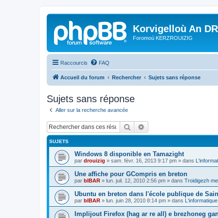
Korvigelloù An D
Foromoù KERZROUIZIG
Raccourcis
FAQ
Accueil du forum
Rechercher
Sujets sans réponse
Sujets sans réponse
Aller sur la recherche avancée
Rechercher
Recherche avancée
SUJETS
Windows 8 disponible en Tamazight
par
drouizig
»
sam. févr. 16, 2013 9:17 pm
» dans
L'informa
Une affiche pour GCompris en breton
par
bIBAR
»
lun. juil. 12, 2010 2:56 pm
» dans
Troidigezh mez
Ubuntu en breton dans l'école publique de Sain
par
bIBAR
»
lun. juin 28, 2010 8:14 pm
» dans
L'informatique
Implijout Firefox (hag ar re all) e brezhoneg ga