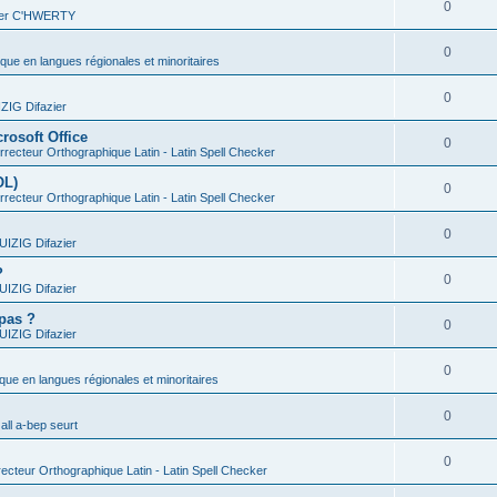
0
vier C'HWERTY
0
ique en langues régionales et minoritaires
0
IG Difazier
rosoft Office
0
recteur Orthographique Latin - Latin Spell Checker
OL)
0
recteur Orthographique Latin - Latin Spell Checker
0
IZIG Difazier
?
0
IZIG Difazier
 pas ?
0
IZIG Difazier
0
ique en langues régionales et minoritaires
0
all a-bep seurt
0
ecteur Orthographique Latin - Latin Spell Checker