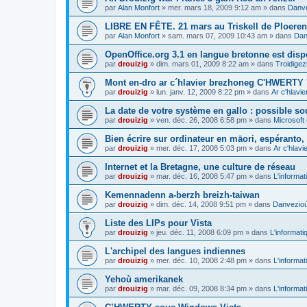
par
Alan Monfort
»
mer. mars 18, 2009 9:12 am
» dans
Danve
LIBRE EN FÊTE. 21 mars au Triskell de Ploeren
par
Alan Monfort
»
sam. mars 07, 2009 10:43 am
» dans
Dan
OpenOffice.org 3.1 en langue bretonne est disp
par
drouizig
»
dim. mars 01, 2009 8:22 am
» dans
Troidigez
Mont en-dro ar c´hlavier brezhoneg C'HWERTY 
par
drouizig
»
lun. janv. 12, 2009 8:22 pm
» dans
Ar c'hlav
La date de votre système en gallo : possible sou
par
drouizig
»
ven. déc. 26, 2008 6:58 pm
» dans
Microsoft 
Bien écrire sur ordinateur en māori, espéranto, g
par
drouizig
»
mer. déc. 17, 2008 5:03 pm
» dans
Ar c'hlav
Internet et la Bretagne, une culture de réseau
par
drouizig
»
mar. déc. 16, 2008 5:47 pm
» dans
L'informat
Kemennadenn a-berzh breizh-taiwan
par
drouizig
»
dim. déc. 14, 2008 9:51 pm
» dans
Danvezioù 
Liste des LIPs pour Vista
par
drouizig
»
jeu. déc. 11, 2008 6:09 pm
» dans
L'informati
L'archipel des langues indiennes
par
drouizig
»
mer. déc. 10, 2008 2:48 pm
» dans
L'informat
Yehoù amerikanek
par
drouizig
»
mar. déc. 09, 2008 8:34 pm
» dans
L'informat