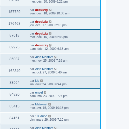
87547
mer. déc. 30, 2009 6:22 pm
par
drouizig
157729
ven. déc. 18, 2009 10:38 am
par
drouizig
176468
jeu. déc. 17, 2009 2:18 pm
par
drouizig
87618
mer. déc. 16, 2009 5:46 pm
par
drouizig
89975
sam. déc. 12, 2009 6:33 am
par
Alan Monfort
85037
mer. nov. 25, 2009 7:18 am
par
Alan Monfort
162349
mar. oct. 27, 2009 8:40 am
par
job
83564
lun. août 24, 2009 6:44 pm
par
envel
84820
sam. mai 23, 2009 1:27 pm
par
Malo-net
85415
mer. avr. 15, 2009 10:15 pm
par
100drine
84161
dim. mars 29, 2009 7:10 pm
par
Alan Monfort