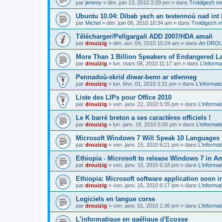
par
jeremy
»
dim. juin 13, 2010 2:29 pm
» dans
Troidigezh me
Ubuntu 10.04: Dibab yezh an testennoù nad int k
par
Michel
»
dim. juin 06, 2010 10:34 am
» dans
Troidigezh m
Télécharger/Pellgargañ ADD 2007/HDA amañ
par
drouizig
»
dim. avr. 04, 2010 10:24 am
» dans
An DROUI
More Than 1 Billion Speakers of Endangered L
par
drouizig
»
lun. mars 08, 2010 11:17 am
» dans
L'informa
Pennadoù-skrid diwar-benn ar stlenneg
par
drouizig
»
lun. févr. 01, 2010 3:31 pm
» dans
L'informati
Liste des LIPs pour Office 2010
par
drouizig
»
ven. janv. 22, 2010 5:35 pm
» dans
L'informat
Le K barré breton a ses caractères officiels !
par
drouizig
»
lun. janv. 18, 2010 5:55 pm
» dans
L'informat
Microsoft Windows 7 Will Speak 10 Languages 
par
drouizig
»
ven. janv. 15, 2010 6:21 pm
» dans
L'informat
Ethiopia - Microsoft to release Windows 7 in A
par
drouizig
»
ven. janv. 15, 2010 6:18 pm
» dans
L'informat
Ethiopia: Microsoft software application soon 
par
drouizig
»
ven. janv. 15, 2010 6:17 pm
» dans
L'informat
Logiciels en langue corse
par
drouizig
»
ven. janv. 01, 2010 1:36 pm
» dans
L'informat
L'informatique en gaélique d'Ecosse