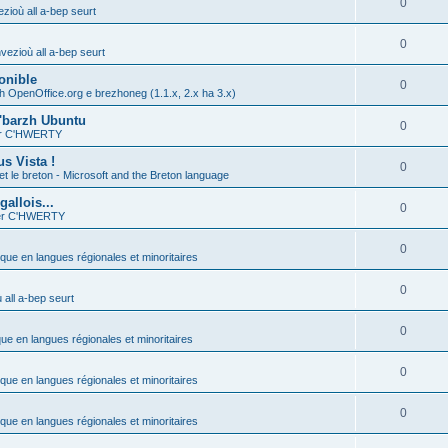
0
zioù all a-bep seurt
0
vezioù all a-bep seurt
onible
0
h OpenOffice.org e brezhoneg (1.1.x, 2.x ha 3.x)
'barzh Ubuntu
0
ier C'HWERTY
s Vista !
0
et le breton - Microsoft and the Breton language
allois...
0
ier C'HWERTY
0
ique en langues régionales et minoritaires
0
all a-bep seurt
0
que en langues régionales et minoritaires
0
ique en langues régionales et minoritaires
0
ique en langues régionales et minoritaires