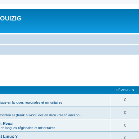
ROUIZIG
RÉPONSES
0
tique en langues régionales et minoritaires
0
iantoù all (frank a wirioù evit an darn vrasañ anezho)
t-Rvoal
0
 en langues régionales et minoritaires
nt Linux ?
0