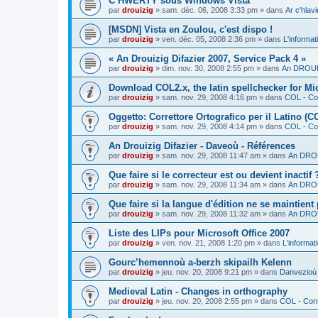
C’HWERTY sous Windows Vista
par
drouizig
»
sam. déc. 06, 2008 3:33 pm
» dans
Ar c'hla
[MSDN] Vista en Zoulou, c'est dispo !
par
drouizig
»
ven. déc. 05, 2008 2:36 pm
» dans
L'informat
« An Drouizig Difazier 2007, Service Pack 4 »
par
drouizig
»
dim. nov. 30, 2008 2:55 pm
» dans
An DROUIZ
Download COL2.x, the latin spellchecker for Mic
par
drouizig
»
sam. nov. 29, 2008 4:16 pm
» dans
COL - Cor
Oggetto: Correttore Ortografico per il Latino (C
par
drouizig
»
sam. nov. 29, 2008 4:14 pm
» dans
COL - Cor
An Drouizig Difazier - Daveoù - Références
par
drouizig
»
sam. nov. 29, 2008 11:47 am
» dans
An DROU
Que faire si le correcteur est ou devient inactif 
par
drouizig
»
sam. nov. 29, 2008 11:34 am
» dans
An DROU
Que faire si la langue d'édition ne se maintient
par
drouizig
»
sam. nov. 29, 2008 11:32 am
» dans
An DROU
Liste des LIPs pour Microsoft Office 2007
par
drouizig
»
ven. nov. 21, 2008 1:20 pm
» dans
L'informat
Gourc’hemennoù a-berzh skipailh Kelenn
par
drouizig
»
jeu. nov. 20, 2008 9:21 pm
» dans
Danvezioù 
Medieval Latin - Changes in orthography
par
drouizig
»
jeu. nov. 20, 2008 2:55 pm
» dans
COL - Corr