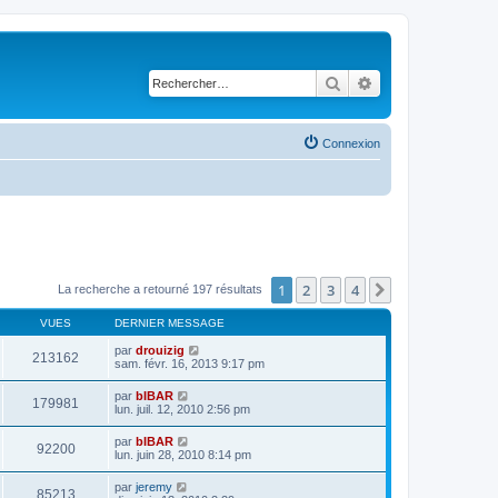
Rechercher
Recherche avancé
Connexion
1
2
3
4
Suivant
La recherche a retourné 197 résultats
VUES
DERNIER MESSAGE
par
drouizig
213162
sam. févr. 16, 2013 9:17 pm
par
bIBAR
179981
lun. juil. 12, 2010 2:56 pm
par
bIBAR
92200
lun. juin 28, 2010 8:14 pm
par
jeremy
85213