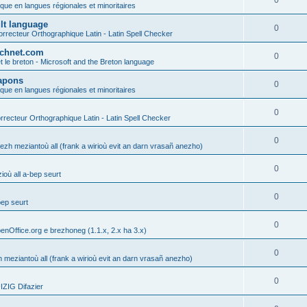
0
ique en langues régionales et minoritaires
ult language
0
rrecteur Orthographique Latin - Latin Spell Checker
technet.com
0
t le breton - Microsoft and the Breton language
Lapons
0
ique en langues régionales et minoritaires
0
recteur Orthographique Latin - Latin Spell Checker
0
gezh meziantoù all (frank a wirioù evit an darn vrasañ anezho)
0
où all a-bep seurt
0
bep seurt
0
enOffice.org e brezhoneg (1.1.x, 2.x ha 3.x)
0
h meziantoù all (frank a wirioù evit an darn vrasañ anezho)
0
ZIG Difazier