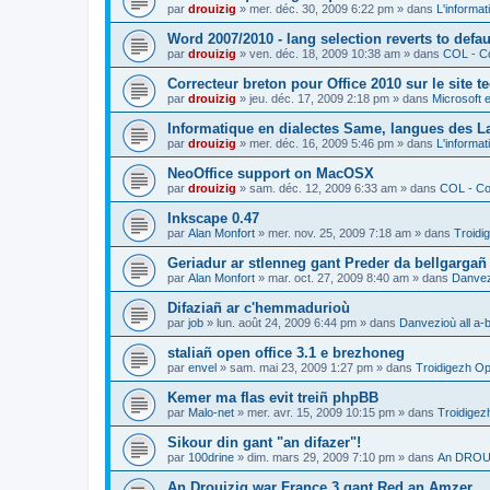
par
drouizig
»
mer. déc. 30, 2009 6:22 pm
» dans
L'informat
Word 2007/2010 - lang selection reverts to defa
par
drouizig
»
ven. déc. 18, 2009 10:38 am
» dans
COL - Co
Correcteur breton pour Office 2010 sur le site 
par
drouizig
»
jeu. déc. 17, 2009 2:18 pm
» dans
Microsoft e
Informatique en dialectes Same, langues des 
par
drouizig
»
mer. déc. 16, 2009 5:46 pm
» dans
L'informat
NeoOffice support on MacOSX
par
drouizig
»
sam. déc. 12, 2009 6:33 am
» dans
COL - Cor
Inkscape 0.47
par
Alan Monfort
»
mer. nov. 25, 2009 7:18 am
» dans
Troidi
Geriadur ar stlenneg gant Preder da bellgargañ
par
Alan Monfort
»
mar. oct. 27, 2009 8:40 am
» dans
Danvezi
Difaziañ ar c'hemmadurioù
par
job
»
lun. août 24, 2009 6:44 pm
» dans
Danvezioù all a-
staliañ open office 3.1 e brezhoneg
par
envel
»
sam. mai 23, 2009 1:27 pm
» dans
Troidigezh Op
Kemer ma flas evit treiñ phpBB
par
Malo-net
»
mer. avr. 15, 2009 10:15 pm
» dans
Troidigez
Sikour din gant "an difazer"!
par
100drine
»
dim. mars 29, 2009 7:10 pm
» dans
An DROUI
An Drouizig war France 3 gant Red an Amzer