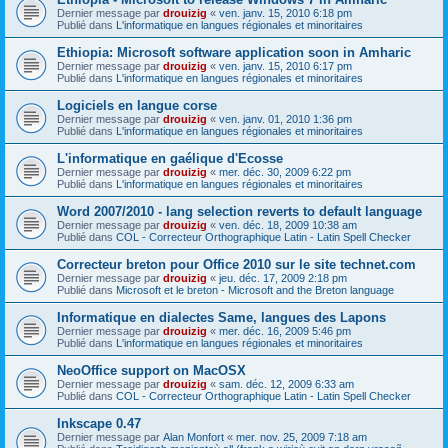
Dernier message par
drouizig
«
ven. janv. 15, 2010 6:18 pm
Publié dans
L'informatique en langues régionales et minoritaires
Ethiopia: Microsoft software application soon in Amharic
Dernier message par
drouizig
«
ven. janv. 15, 2010 6:17 pm
Publié dans
L'informatique en langues régionales et minoritaires
Logiciels en langue corse
Dernier message par
drouizig
«
ven. janv. 01, 2010 1:36 pm
Publié dans
L'informatique en langues régionales et minoritaires
L'informatique en gaélique d'Ecosse
Dernier message par
drouizig
«
mer. déc. 30, 2009 6:22 pm
Publié dans
L'informatique en langues régionales et minoritaires
Word 2007/2010 - lang selection reverts to default language
Dernier message par
drouizig
«
ven. déc. 18, 2009 10:38 am
Publié dans
COL - Correcteur Orthographique Latin - Latin Spell Checker
Correcteur breton pour Office 2010 sur le site technet.com
Dernier message par
drouizig
«
jeu. déc. 17, 2009 2:18 pm
Publié dans
Microsoft et le breton - Microsoft and the Breton language
Informatique en dialectes Same, langues des Lapons
Dernier message par
drouizig
«
mer. déc. 16, 2009 5:46 pm
Publié dans
L'informatique en langues régionales et minoritaires
NeoOffice support on MacOSX
Dernier message par
drouizig
«
sam. déc. 12, 2009 6:33 am
Publié dans
COL - Correcteur Orthographique Latin - Latin Spell Checker
Inkscape 0.47
Dernier message par
Alan Monfort
«
mer. nov. 25, 2009 7:18 am