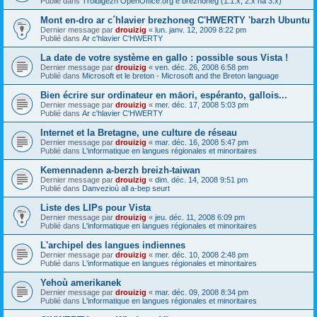
Publié dans
Troidigezh OpenOffice.org e brezhoneg (1.1.x, 2.x ha 3.x)
Mont en-dro ar c´hlavier brezhoneg C'HWERTY 'barzh Ubuntu
Dernier message par
drouizig
«
lun. janv. 12, 2009 8:22 pm
Publié dans
Ar c'hlavier C'HWERTY
La date de votre système en gallo : possible sous Vista !
Dernier message par
drouizig
«
ven. déc. 26, 2008 6:58 pm
Publié dans
Microsoft et le breton - Microsoft and the Breton language
Bien écrire sur ordinateur en māori, espéranto, gallois...
Dernier message par
drouizig
«
mer. déc. 17, 2008 5:03 pm
Publié dans
Ar c'hlavier C'HWERTY
Internet et la Bretagne, une culture de réseau
Dernier message par
drouizig
«
mar. déc. 16, 2008 5:47 pm
Publié dans
L'informatique en langues régionales et minoritaires
Kemennadenn a-berzh breizh-taiwan
Dernier message par
drouizig
«
dim. déc. 14, 2008 9:51 pm
Publié dans
Danvezioù all a-bep seurt
Liste des LIPs pour Vista
Dernier message par
drouizig
«
jeu. déc. 11, 2008 6:09 pm
Publié dans
L'informatique en langues régionales et minoritaires
L'archipel des langues indiennes
Dernier message par
drouizig
«
mer. déc. 10, 2008 2:48 pm
Publié dans
L'informatique en langues régionales et minoritaires
Yehoù amerikanek
Dernier message par
drouizig
«
mar. déc. 09, 2008 8:34 pm
Publié dans
L'informatique en langues régionales et minoritaires