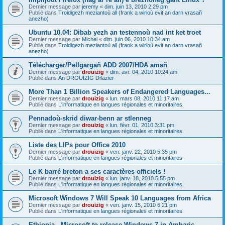
Dernier message par
jeremy
«
dim. juin 13, 2010 2:29 pm
Publié dans
Troidigezh meziantoù all (frank a wirioù evit an darn vrasañ
anezho)
Ubuntu 10.04: Dibab yezh an testennoù nad int ket troet
Dernier message par
Michel
«
dim. juin 06, 2010 10:34 am
Publié dans
Troidigezh meziantoù all (frank a wirioù evit an darn vrasañ
anezho)
Télécharger/Pellgargañ ADD 2007/HDA amañ
Dernier message par
drouizig
«
dim. avr. 04, 2010 10:24 am
Publié dans
An DROUIZIG Difazier
More Than 1 Billion Speakers of Endangered Languages...
Dernier message par
drouizig
«
lun. mars 08, 2010 11:17 am
Publié dans
L'informatique en langues régionales et minoritaires
Pennadoù-skrid diwar-benn ar stlenneg
Dernier message par
drouizig
«
lun. févr. 01, 2010 3:31 pm
Publié dans
L'informatique en langues régionales et minoritaires
Liste des LIPs pour Office 2010
Dernier message par
drouizig
«
ven. janv. 22, 2010 5:35 pm
Publié dans
L'informatique en langues régionales et minoritaires
Le K barré breton a ses caractères officiels !
Dernier message par
drouizig
«
lun. janv. 18, 2010 5:55 pm
Publié dans
L'informatique en langues régionales et minoritaires
Microsoft Windows 7 Will Speak 10 Languages from Africa
Dernier message par
drouizig
«
ven. janv. 15, 2010 6:21 pm
Publié dans
L'informatique en langues régionales et minoritaires
Ethiopia - Microsoft to release Windows 7 in Amharic