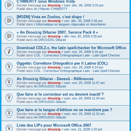
C’HWERTY sous Windows Vista
Dernier message par
drouizig
«
sam. déc. 06, 2008 3:33 pm
Publié dans
Ar c'hlavier C'HWERTY
[MSDN] Vista en Zoulou, c'est dispo !
Dernier message par
drouizig
«
ven. déc. 05, 2008 2:36 pm
Publié dans
L'informatique en langues régionales et minoritaires
« An Drouizig Difazier 2007, Service Pack 4 »
Dernier message par
drouizig
«
dim. nov. 30, 2008 2:55 pm
Publié dans
An DROUIZIG Difazier
Download COL2.x, the latin spellchecker for Microsoft Office
Dernier message par
drouizig
«
sam. nov. 29, 2008 4:16 pm
Publié dans
COL - Correcteur Orthographique Latin - Latin Spell Checker
Oggetto: Correttore Ortografico per il Latino (COL)
Dernier message par
drouizig
«
sam. nov. 29, 2008 4:14 pm
Publié dans
COL - Correcteur Orthographique Latin - Latin Spell Checker
An Drouizig Difazier - Daveoù - Références
Dernier message par
drouizig
«
sam. nov. 29, 2008 11:47 am
Publié dans
An DROUIZIG Difazier
Que faire si le correcteur est ou devient inactif ?
Dernier message par
drouizig
«
sam. nov. 29, 2008 11:34 am
Publié dans
An DROUIZIG Difazier
Que faire si la langue d'édition ne se maintient pas ?
Dernier message par
drouizig
«
sam. nov. 29, 2008 11:32 am
Publié dans
An DROUIZIG Difazier
Liste des LIPs pour Microsoft Office 2007
Dernier message par
drouizig
«
ven. nov. 21, 2008 1:20 pm