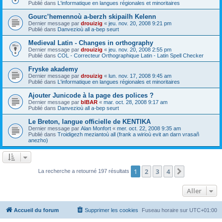
Publié dans
L'informatique en langues régionales et minoritaires
Gourc’hemennoù a-berzh skipailh Kelenn
Dernier message par
drouizig
«
jeu. nov. 20, 2008 9:21 pm
Publié dans
Danvezioù all a-bep seurt
Medieval Latin - Changes in orthography
Dernier message par
drouizig
«
jeu. nov. 20, 2008 2:55 pm
Publié dans
COL - Correcteur Orthographique Latin - Latin Spell Checker
Fryske akademy
Dernier message par
drouizig
«
lun. nov. 17, 2008 9:45 am
Publié dans
L'informatique en langues régionales et minoritaires
Ajouter Junicode à la page des polices ?
Dernier message par
bIBAR
«
mar. oct. 28, 2008 9:17 am
Publié dans
Danvezioù all a-bep seurt
Le Breton, langue officielle de KENTIKA
Dernier message par
Alan Monfort
«
mer. oct. 22, 2008 9:35 am
Publié dans
Troidigezh meziantoù all (frank a wirioù evit an darn vrasañ
anezho)
1
2
3
4
Suivant
La recherche a retourné 197 résultats
Aller
Accueil du forum
Supprimer les cookies
Fuseau horaire sur
UTC+01:00