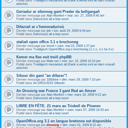
Publié dans
Troidigezh meziantoù all (frank a wirioù evit an darn vrasañ
anezho)
Geriadur ar stlenneg gant Preder da bellgargañ
Dernier message par
Alan Monfort
«
mar. oct. 27, 2009 8:40 am
Publié dans
Danvezioù all a-bep seurt
Difaziañ ar c'hemmadurioù
Dernier message par
job
«
lun. août 24, 2009 6:44 pm
Publié dans
Danvezioù all a-bep seurt
staliañ open office 3.1 e brezhoneg
Dernier message par
envel
«
sam. mai 23, 2009 1:27 pm
Publié dans
Troidigezh OpenOffice.org e brezhoneg (1.1.x, 2.x ha 3.x)
Kemer ma flas evit treiñ phpBB
Dernier message par
Malo-net
«
mer. avr. 15, 2009 10:15 pm
Publié dans
Troidigezh meziantoù all (frank a wirioù evit an darn vrasañ
anezho)
Sikour din gant "an difazer"!
Dernier message par
100drine
«
dim. mars 29, 2009 7:10 pm
Publié dans
An DROUIZIG Difazier
An Drouizig war France 3 gant Red an Amzer
Dernier message par
Alan Monfort
«
mer. mars 18, 2009 9:12 am
Publié dans
Danvezioù all a-bep seurt
LIBRE EN FÊTE. 21 mars au Triskell de Ploeren
Dernier message par
Alan Monfort
«
sam. mars 07, 2009 10:43 am
Publié dans
Danvezioù all a-bep seurt
OpenOffice.org 3.1 en langue bretonne est disponible
Dernier message par
drouizig
«
dim. mars 01, 2009 8:22 am