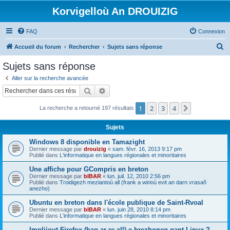
Korvigelloù An DROUIZIG
FAQ
Connexion
R
Accueil du forum
Rechercher
Sujets sans réponse
e
Sujets sans réponse
c
Aller sur la recherche avancée
h
Rechercher
Recherche avancée
e
1
2
3
4
Suivant
La recherche a retourné 197 résultats
r
c
Sujets
h
Windows 8 disponible en Tamazight
e
Dernier message par
drouizig
«
sam. févr. 16, 2013 9:17 pm
Publié dans
L'informatique en langues régionales et minoritaires
r
Une affiche pour GCompris en breton
Dernier message par
bIBAR
«
lun. juil. 12, 2010 2:56 pm
Publié dans
Troidigezh meziantoù all (frank a wirioù evit an darn vrasañ
anezho)
Ubuntu en breton dans l'école publique de Saint-Rvoal
Dernier message par
bIBAR
«
lun. juin 28, 2010 8:14 pm
Publié dans
L'informatique en langues régionales et minoritaires
Implijout Firefox (hag ar re all) e brezhoneg gant Linux ?