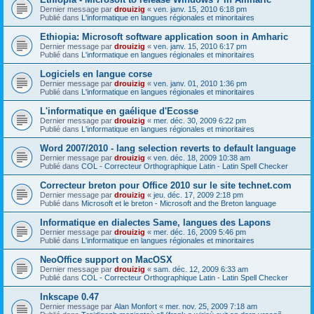
Dernier message par
drouizig
«
ven. janv. 15, 2010 6:18 pm
Publié dans
L'informatique en langues régionales et minoritaires
Ethiopia: Microsoft software application soon in Amharic
Dernier message par
drouizig
«
ven. janv. 15, 2010 6:17 pm
Publié dans
L'informatique en langues régionales et minoritaires
Logiciels en langue corse
Dernier message par
drouizig
«
ven. janv. 01, 2010 1:36 pm
Publié dans
L'informatique en langues régionales et minoritaires
L'informatique en gaélique d'Ecosse
Dernier message par
drouizig
«
mer. déc. 30, 2009 6:22 pm
Publié dans
L'informatique en langues régionales et minoritaires
Word 2007/2010 - lang selection reverts to default language
Dernier message par
drouizig
«
ven. déc. 18, 2009 10:38 am
Publié dans
COL - Correcteur Orthographique Latin - Latin Spell Checker
Correcteur breton pour Office 2010 sur le site technet.com
Dernier message par
drouizig
«
jeu. déc. 17, 2009 2:18 pm
Publié dans
Microsoft et le breton - Microsoft and the Breton language
Informatique en dialectes Same, langues des Lapons
Dernier message par
drouizig
«
mer. déc. 16, 2009 5:46 pm
Publié dans
L'informatique en langues régionales et minoritaires
NeoOffice support on MacOSX
Dernier message par
drouizig
«
sam. déc. 12, 2009 6:33 am
Publié dans
COL - Correcteur Orthographique Latin - Latin Spell Checker
Inkscape 0.47
Dernier message par
Alan Monfort
«
mer. nov. 25, 2009 7:18 am