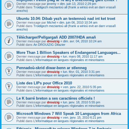
Dernier message par
jeremy
«
dim. juin 13, 2010 2:29 pm
Publié dans
Troidigezh meziantoù all (frank a wirioù evit an darn vrasañ
anezho)
Ubuntu 10.04: Dibab yezh an testennoù nad int ket troet
Dernier message par
Michel
«
dim. juin 06, 2010 10:34 am
Publié dans
Troidigezh meziantoù all (frank a wirioù evit an darn vrasañ
anezho)
Télécharger/Pellgargañ ADD 2007/HDA amañ
Dernier message par
drouizig
«
dim. avr. 04, 2010 10:24 am
Publié dans
An DROUIZIG Difazier
More Than 1 Billion Speakers of Endangered Languages...
Dernier message par
drouizig
«
lun. mars 08, 2010 11:17 am
Publié dans
L'informatique en langues régionales et minoritaires
Pennadoù-skrid diwar-benn ar stlenneg
Dernier message par
drouizig
«
lun. févr. 01, 2010 3:31 pm
Publié dans
L'informatique en langues régionales et minoritaires
Liste des LIPs pour Office 2010
Dernier message par
drouizig
«
ven. janv. 22, 2010 5:35 pm
Publié dans
L'informatique en langues régionales et minoritaires
Le K barré breton a ses caractères officiels !
Dernier message par
drouizig
«
lun. janv. 18, 2010 5:55 pm
Publié dans
L'informatique en langues régionales et minoritaires
Microsoft Windows 7 Will Speak 10 Languages from Africa
Dernier message par
drouizig
«
ven. janv. 15, 2010 6:21 pm
Publié dans
L'informatique en langues régionales et minoritaires
Ethiopia - Microsoft to release Windows 7 in Amharic