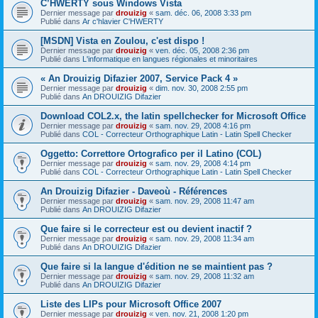
C’HWERTY sous Windows Vista
Dernier message par
drouizig
«
sam. déc. 06, 2008 3:33 pm
Publié dans
Ar c'hlavier C'HWERTY
[MSDN] Vista en Zoulou, c'est dispo !
Dernier message par
drouizig
«
ven. déc. 05, 2008 2:36 pm
Publié dans
L'informatique en langues régionales et minoritaires
« An Drouizig Difazier 2007, Service Pack 4 »
Dernier message par
drouizig
«
dim. nov. 30, 2008 2:55 pm
Publié dans
An DROUIZIG Difazier
Download COL2.x, the latin spellchecker for Microsoft Office
Dernier message par
drouizig
«
sam. nov. 29, 2008 4:16 pm
Publié dans
COL - Correcteur Orthographique Latin - Latin Spell Checker
Oggetto: Correttore Ortografico per il Latino (COL)
Dernier message par
drouizig
«
sam. nov. 29, 2008 4:14 pm
Publié dans
COL - Correcteur Orthographique Latin - Latin Spell Checker
An Drouizig Difazier - Daveoù - Références
Dernier message par
drouizig
«
sam. nov. 29, 2008 11:47 am
Publié dans
An DROUIZIG Difazier
Que faire si le correcteur est ou devient inactif ?
Dernier message par
drouizig
«
sam. nov. 29, 2008 11:34 am
Publié dans
An DROUIZIG Difazier
Que faire si la langue d'édition ne se maintient pas ?
Dernier message par
drouizig
«
sam. nov. 29, 2008 11:32 am
Publié dans
An DROUIZIG Difazier
Liste des LIPs pour Microsoft Office 2007
Dernier message par
drouizig
«
ven. nov. 21, 2008 1:20 pm