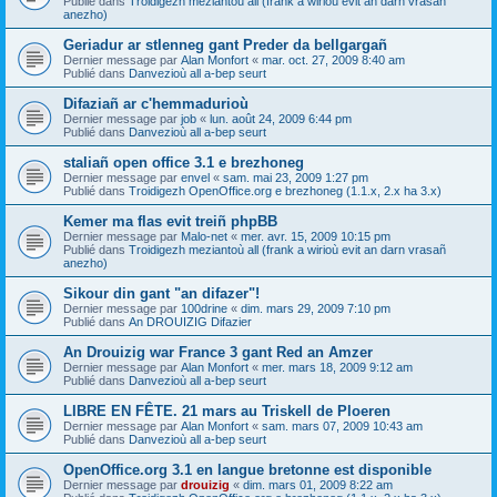
Publié dans
Troidigezh meziantoù all (frank a wirioù evit an darn vrasañ
anezho)
Geriadur ar stlenneg gant Preder da bellgargañ
Dernier message par
Alan Monfort
«
mar. oct. 27, 2009 8:40 am
Publié dans
Danvezioù all a-bep seurt
Difaziañ ar c'hemmadurioù
Dernier message par
job
«
lun. août 24, 2009 6:44 pm
Publié dans
Danvezioù all a-bep seurt
staliañ open office 3.1 e brezhoneg
Dernier message par
envel
«
sam. mai 23, 2009 1:27 pm
Publié dans
Troidigezh OpenOffice.org e brezhoneg (1.1.x, 2.x ha 3.x)
Kemer ma flas evit treiñ phpBB
Dernier message par
Malo-net
«
mer. avr. 15, 2009 10:15 pm
Publié dans
Troidigezh meziantoù all (frank a wirioù evit an darn vrasañ
anezho)
Sikour din gant "an difazer"!
Dernier message par
100drine
«
dim. mars 29, 2009 7:10 pm
Publié dans
An DROUIZIG Difazier
An Drouizig war France 3 gant Red an Amzer
Dernier message par
Alan Monfort
«
mer. mars 18, 2009 9:12 am
Publié dans
Danvezioù all a-bep seurt
LIBRE EN FÊTE. 21 mars au Triskell de Ploeren
Dernier message par
Alan Monfort
«
sam. mars 07, 2009 10:43 am
Publié dans
Danvezioù all a-bep seurt
OpenOffice.org 3.1 en langue bretonne est disponible
Dernier message par
drouizig
«
dim. mars 01, 2009 8:22 am