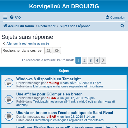
Korvigelloù An DROUIZIG
FAQ
Connexion
R
Accueil du forum
Rechercher
Sujets sans réponse
e
Sujets sans réponse
c
Aller sur la recherche avancée
h
Rechercher
Recherche avancée
e
1
2
3
4
Suivant
La recherche a retourné 197 résultats
r
c
Sujets
h
Windows 8 disponible en Tamazight
e
Dernier message par
drouizig
«
sam. févr. 16, 2013 9:17 pm
Publié dans
L'informatique en langues régionales et minoritaires
r
Une affiche pour GCompris en breton
Dernier message par
bIBAR
«
lun. juil. 12, 2010 2:56 pm
Publié dans
Troidigezh meziantoù all (frank a wirioù evit an darn vrasañ
anezho)
Ubuntu en breton dans l'école publique de Saint-Rvoal
Dernier message par
bIBAR
«
lun. juin 28, 2010 8:14 pm
Publié dans
L'informatique en langues régionales et minoritaires
Implijout Firefox (hag ar re all) e brezhoneg gant Linux ?