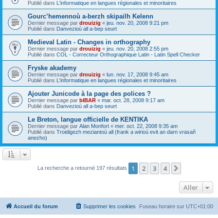
Publié dans
L'informatique en langues régionales et minoritaires
Gourc’hemennoù a-berzh skipailh Kelenn
Dernier message par
drouizig
«
jeu. nov. 20, 2008 9:21 pm
Publié dans
Danvezioù all a-bep seurt
Medieval Latin - Changes in orthography
Dernier message par
drouizig
«
jeu. nov. 20, 2008 2:55 pm
Publié dans
COL - Correcteur Orthographique Latin - Latin Spell Checker
Fryske akademy
Dernier message par
drouizig
«
lun. nov. 17, 2008 9:45 am
Publié dans
L'informatique en langues régionales et minoritaires
Ajouter Junicode à la page des polices ?
Dernier message par
bIBAR
«
mar. oct. 28, 2008 9:17 am
Publié dans
Danvezioù all a-bep seurt
Le Breton, langue officielle de KENTIKA
Dernier message par
Alan Monfort
«
mer. oct. 22, 2008 9:35 am
Publié dans
Troidigezh meziantoù all (frank a wirioù evit an darn vrasañ
anezho)
1
2
3
4
Suivant
La recherche a retourné 197 résultats
Aller
Accueil du forum
Supprimer les cookies
Fuseau horaire sur
UTC+01:00