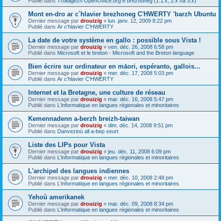
Publié dans
Troidigezh OpenOffice.org e brezhoneg (1.1.x, 2.x ha 3.x)
Mont en-dro ar c´hlavier brezhoneg C'HWERTY 'barzh Ubuntu
Dernier message par
drouizig
«
lun. janv. 12, 2009 8:22 pm
Publié dans
Ar c'hlavier C'HWERTY
La date de votre système en gallo : possible sous Vista !
Dernier message par
drouizig
«
ven. déc. 26, 2008 6:58 pm
Publié dans
Microsoft et le breton - Microsoft and the Breton language
Bien écrire sur ordinateur en māori, espéranto, gallois...
Dernier message par
drouizig
«
mer. déc. 17, 2008 5:03 pm
Publié dans
Ar c'hlavier C'HWERTY
Internet et la Bretagne, une culture de réseau
Dernier message par
drouizig
«
mar. déc. 16, 2008 5:47 pm
Publié dans
L'informatique en langues régionales et minoritaires
Kemennadenn a-berzh breizh-taiwan
Dernier message par
drouizig
«
dim. déc. 14, 2008 9:51 pm
Publié dans
Danvezioù all a-bep seurt
Liste des LIPs pour Vista
Dernier message par
drouizig
«
jeu. déc. 11, 2008 6:09 pm
Publié dans
L'informatique en langues régionales et minoritaires
L'archipel des langues indiennes
Dernier message par
drouizig
«
mer. déc. 10, 2008 2:48 pm
Publié dans
L'informatique en langues régionales et minoritaires
Yehoù amerikanek
Dernier message par
drouizig
«
mar. déc. 09, 2008 8:34 pm
Publié dans
L'informatique en langues régionales et minoritaires