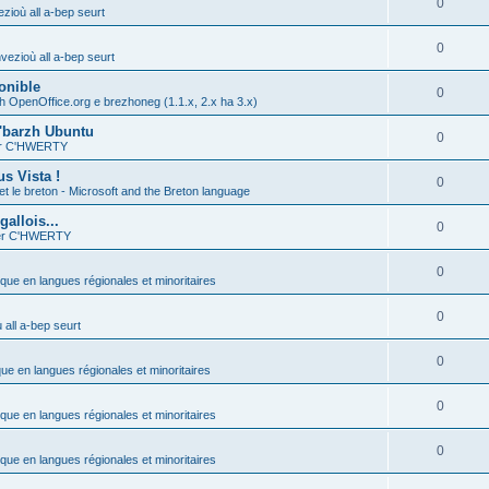
0
zioù all a-bep seurt
0
vezioù all a-bep seurt
onible
0
h OpenOffice.org e brezhoneg (1.1.x, 2.x ha 3.x)
'barzh Ubuntu
0
ier C'HWERTY
s Vista !
0
et le breton - Microsoft and the Breton language
allois...
0
ier C'HWERTY
0
ique en langues régionales et minoritaires
0
all a-bep seurt
0
que en langues régionales et minoritaires
0
ique en langues régionales et minoritaires
0
ique en langues régionales et minoritaires