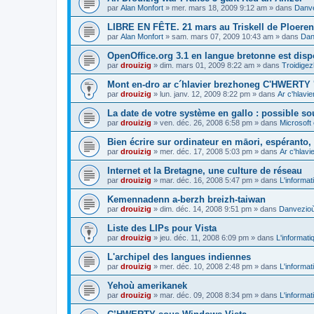
par
Alan Monfort
»
mer. mars 18, 2009 9:12 am
» dans
Danve
LIBRE EN FÊTE. 21 mars au Triskell de Ploeren
par
Alan Monfort
»
sam. mars 07, 2009 10:43 am
» dans
Dan
OpenOffice.org 3.1 en langue bretonne est disp
par
drouizig
»
dim. mars 01, 2009 8:22 am
» dans
Troidigez
Mont en-dro ar c´hlavier brezhoneg C'HWERTY 
par
drouizig
»
lun. janv. 12, 2009 8:22 pm
» dans
Ar c'hlav
La date de votre système en gallo : possible sou
par
drouizig
»
ven. déc. 26, 2008 6:58 pm
» dans
Microsoft 
Bien écrire sur ordinateur en māori, espéranto, g
par
drouizig
»
mer. déc. 17, 2008 5:03 pm
» dans
Ar c'hlav
Internet et la Bretagne, une culture de réseau
par
drouizig
»
mar. déc. 16, 2008 5:47 pm
» dans
L'informat
Kemennadenn a-berzh breizh-taiwan
par
drouizig
»
dim. déc. 14, 2008 9:51 pm
» dans
Danvezioù 
Liste des LIPs pour Vista
par
drouizig
»
jeu. déc. 11, 2008 6:09 pm
» dans
L'informati
L'archipel des langues indiennes
par
drouizig
»
mer. déc. 10, 2008 2:48 pm
» dans
L'informat
Yehoù amerikanek
par
drouizig
»
mar. déc. 09, 2008 8:34 pm
» dans
L'informat