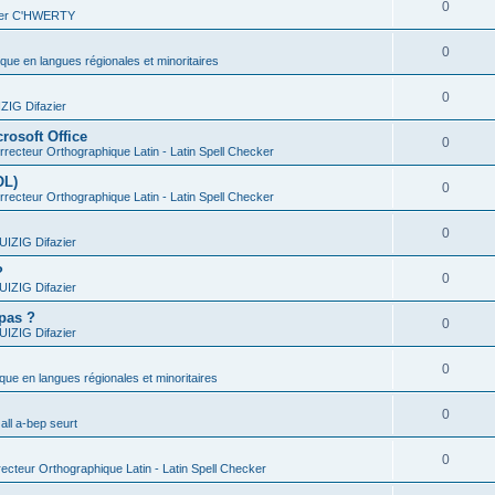
0
vier C'HWERTY
0
ique en langues régionales et minoritaires
0
IG Difazier
rosoft Office
0
recteur Orthographique Latin - Latin Spell Checker
OL)
0
recteur Orthographique Latin - Latin Spell Checker
0
IZIG Difazier
?
0
IZIG Difazier
 pas ?
0
IZIG Difazier
0
ique en langues régionales et minoritaires
0
all a-bep seurt
0
ecteur Orthographique Latin - Latin Spell Checker