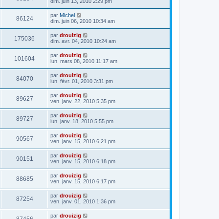
dim. juin 13, 2010 2:29 pm
par
Michel
86124
dim. juin 06, 2010 10:34 am
par
drouizig
175036
dim. avr. 04, 2010 10:24 am
par
drouizig
101604
lun. mars 08, 2010 11:17 am
par
drouizig
84070
lun. févr. 01, 2010 3:31 pm
par
drouizig
89627
ven. janv. 22, 2010 5:35 pm
par
drouizig
89727
lun. janv. 18, 2010 5:55 pm
par
drouizig
90567
ven. janv. 15, 2010 6:21 pm
par
drouizig
90151
ven. janv. 15, 2010 6:18 pm
par
drouizig
88685
ven. janv. 15, 2010 6:17 pm
par
drouizig
87254
ven. janv. 01, 2010 1:36 pm
par
drouizig