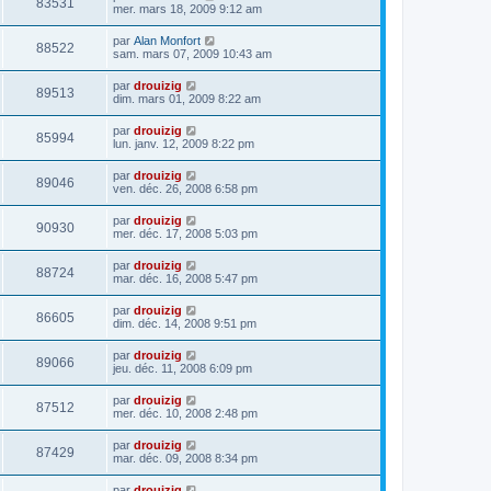
83531
mer. mars 18, 2009 9:12 am
par
Alan Monfort
88522
sam. mars 07, 2009 10:43 am
par
drouizig
89513
dim. mars 01, 2009 8:22 am
par
drouizig
85994
lun. janv. 12, 2009 8:22 pm
par
drouizig
89046
ven. déc. 26, 2008 6:58 pm
par
drouizig
90930
mer. déc. 17, 2008 5:03 pm
par
drouizig
88724
mar. déc. 16, 2008 5:47 pm
par
drouizig
86605
dim. déc. 14, 2008 9:51 pm
par
drouizig
89066
jeu. déc. 11, 2008 6:09 pm
par
drouizig
87512
mer. déc. 10, 2008 2:48 pm
par
drouizig
87429
mar. déc. 09, 2008 8:34 pm
par
drouizig