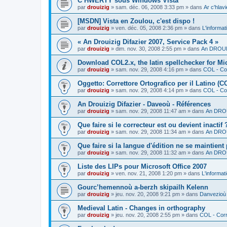
C’HWERTY sous Windows Vista
par
drouizig
»
sam. déc. 06, 2008 3:33 pm
» dans
Ar c'hla
[MSDN] Vista en Zoulou, c'est dispo !
par
drouizig
»
ven. déc. 05, 2008 2:36 pm
» dans
L'informat
« An Drouizig Difazier 2007, Service Pack 4 »
par
drouizig
»
dim. nov. 30, 2008 2:55 pm
» dans
An DROUIZ
Download COL2.x, the latin spellchecker for Mic
par
drouizig
»
sam. nov. 29, 2008 4:16 pm
» dans
COL - Cor
Oggetto: Correttore Ortografico per il Latino (C
par
drouizig
»
sam. nov. 29, 2008 4:14 pm
» dans
COL - Cor
An Drouizig Difazier - Daveoù - Références
par
drouizig
»
sam. nov. 29, 2008 11:47 am
» dans
An DROU
Que faire si le correcteur est ou devient inactif 
par
drouizig
»
sam. nov. 29, 2008 11:34 am
» dans
An DROU
Que faire si la langue d'édition ne se maintient
par
drouizig
»
sam. nov. 29, 2008 11:32 am
» dans
An DROU
Liste des LIPs pour Microsoft Office 2007
par
drouizig
»
ven. nov. 21, 2008 1:20 pm
» dans
L'informat
Gourc’hemennoù a-berzh skipailh Kelenn
par
drouizig
»
jeu. nov. 20, 2008 9:21 pm
» dans
Danvezioù 
Medieval Latin - Changes in orthography
par
drouizig
»
jeu. nov. 20, 2008 2:55 pm
» dans
COL - Corr