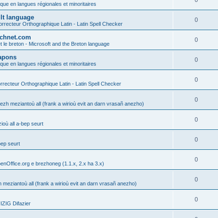
0
ique en langues régionales et minoritaires
ult language
0
rrecteur Orthographique Latin - Latin Spell Checker
technet.com
0
t le breton - Microsoft and the Breton language
Lapons
0
ique en langues régionales et minoritaires
0
recteur Orthographique Latin - Latin Spell Checker
0
gezh meziantoù all (frank a wirioù evit an darn vrasañ anezho)
0
où all a-bep seurt
0
bep seurt
0
enOffice.org e brezhoneg (1.1.x, 2.x ha 3.x)
0
h meziantoù all (frank a wirioù evit an darn vrasañ anezho)
0
ZIG Difazier