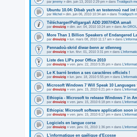
par
jeremy
»
dim. juin 13, 2010 2:29 pm
» dans
Troidigezh me
Ubuntu 10.04: Dibab yezh an testennoù nad int k
par
Michel
»
dim. juin 06, 2010 10:34 am
» dans
Troidigezh m
Télécharger/Pellgargañ ADD 2007/HDA amañ
par
drouizig
»
dim. avr. 04, 2010 10:24 am
» dans
An DROUI
More Than 1 Billion Speakers of Endangered L
par
drouizig
»
lun. mars 08, 2010 11:17 am
» dans
L'informa
Pennadoù-skrid diwar-benn ar stlenneg
par
drouizig
»
lun. févr. 01, 2010 3:31 pm
» dans
L'informati
Liste des LIPs pour Office 2010
par
drouizig
»
ven. janv. 22, 2010 5:35 pm
» dans
L'informat
Le K barré breton a ses caractères officiels !
par
drouizig
»
lun. janv. 18, 2010 5:55 pm
» dans
L'informat
Microsoft Windows 7 Will Speak 10 Languages 
par
drouizig
»
ven. janv. 15, 2010 6:21 pm
» dans
L'informat
Ethiopia - Microsoft to release Windows 7 in A
par
drouizig
»
ven. janv. 15, 2010 6:18 pm
» dans
L'informat
Ethiopia: Microsoft software application soon 
par
drouizig
»
ven. janv. 15, 2010 6:17 pm
» dans
L'informat
Logiciels en langue corse
par
drouizig
»
ven. janv. 01, 2010 1:36 pm
» dans
L'informat
L'informatique en gaélique d'Ecosse