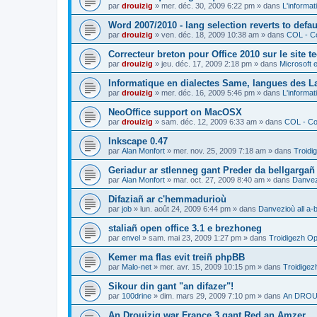
par
drouizig
»
mer. déc. 30, 2009 6:22 pm
» dans
L'informat
Word 2007/2010 - lang selection reverts to defa
par
drouizig
»
ven. déc. 18, 2009 10:38 am
» dans
COL - Co
Correcteur breton pour Office 2010 sur le site 
par
drouizig
»
jeu. déc. 17, 2009 2:18 pm
» dans
Microsoft e
Informatique en dialectes Same, langues des 
par
drouizig
»
mer. déc. 16, 2009 5:46 pm
» dans
L'informat
NeoOffice support on MacOSX
par
drouizig
»
sam. déc. 12, 2009 6:33 am
» dans
COL - Cor
Inkscape 0.47
par
Alan Monfort
»
mer. nov. 25, 2009 7:18 am
» dans
Troidi
Geriadur ar stlenneg gant Preder da bellgargañ
par
Alan Monfort
»
mar. oct. 27, 2009 8:40 am
» dans
Danvezi
Difaziañ ar c'hemmadurioù
par
job
»
lun. août 24, 2009 6:44 pm
» dans
Danvezioù all a-
staliañ open office 3.1 e brezhoneg
par
envel
»
sam. mai 23, 2009 1:27 pm
» dans
Troidigezh Op
Kemer ma flas evit treiñ phpBB
par
Malo-net
»
mer. avr. 15, 2009 10:15 pm
» dans
Troidigez
Sikour din gant "an difazer"!
par
100drine
»
dim. mars 29, 2009 7:10 pm
» dans
An DROUI
An Drouizig war France 3 gant Red an Amzer