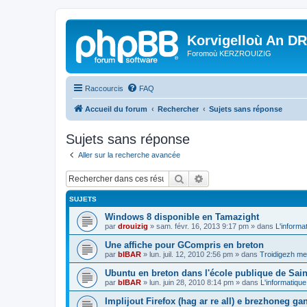
Korvigelloù An D
Foromoù KERZROUIZIG
Raccourcis
FAQ
Accueil du forum
Rechercher
Sujets sans réponse
Sujets sans réponse
Aller sur la recherche avancée
Rechercher
Recherche avancée
SUJETS
Windows 8 disponible en Tamazight
par
drouizig
»
sam. févr. 16, 2013 9:17 pm
» dans
L'informa
Une affiche pour GCompris en breton
par
bIBAR
»
lun. juil. 12, 2010 2:56 pm
» dans
Troidigezh mez
Ubuntu en breton dans l'école publique de Sain
par
bIBAR
»
lun. juin 28, 2010 8:14 pm
» dans
L'informatique
Implijout Firefox (hag ar re all) e brezhoneg ga