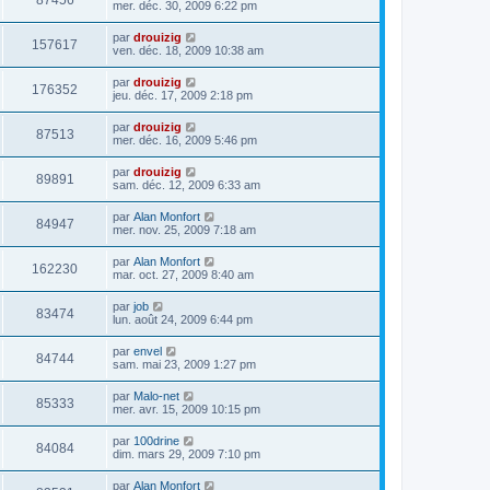
87456
mer. déc. 30, 2009 6:22 pm
par
drouizig
157617
ven. déc. 18, 2009 10:38 am
par
drouizig
176352
jeu. déc. 17, 2009 2:18 pm
par
drouizig
87513
mer. déc. 16, 2009 5:46 pm
par
drouizig
89891
sam. déc. 12, 2009 6:33 am
par
Alan Monfort
84947
mer. nov. 25, 2009 7:18 am
par
Alan Monfort
162230
mar. oct. 27, 2009 8:40 am
par
job
83474
lun. août 24, 2009 6:44 pm
par
envel
84744
sam. mai 23, 2009 1:27 pm
par
Malo-net
85333
mer. avr. 15, 2009 10:15 pm
par
100drine
84084
dim. mars 29, 2009 7:10 pm
par
Alan Monfort