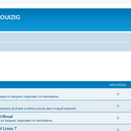
ROUIZIG
RÉPONSES
0
tique en langues régionales et minoritaires
0
iantoù all (frank a wirioù evit an darn vrasañ anezho)
t-Rvoal
0
 en langues régionales et minoritaires
nt Linux ?
0