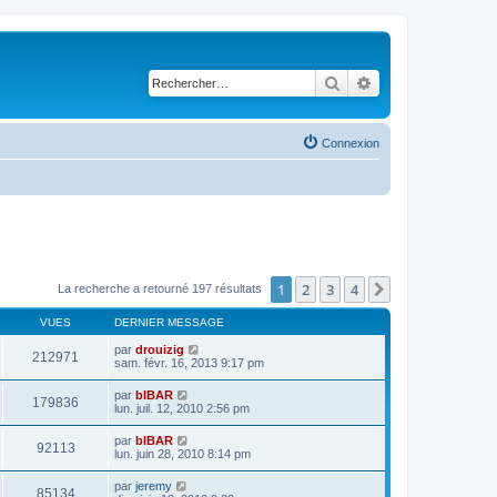
Rechercher
Recherche avancé
Connexion
1
2
3
4
Suivant
La recherche a retourné 197 résultats
VUES
DERNIER MESSAGE
par
drouizig
212971
sam. févr. 16, 2013 9:17 pm
par
bIBAR
179836
lun. juil. 12, 2010 2:56 pm
par
bIBAR
92113
lun. juin 28, 2010 8:14 pm
par
jeremy
85134