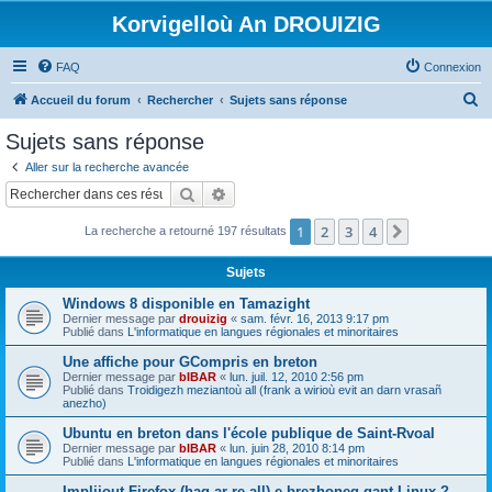
Korvigelloù An DROUIZIG
FAQ
Connexion
R
Accueil du forum
Rechercher
Sujets sans réponse
e
Sujets sans réponse
c
Aller sur la recherche avancée
h
Rechercher
Recherche avancée
e
1
2
3
4
Suivant
La recherche a retourné 197 résultats
r
c
Sujets
h
Windows 8 disponible en Tamazight
e
Dernier message par
drouizig
«
sam. févr. 16, 2013 9:17 pm
Publié dans
L'informatique en langues régionales et minoritaires
r
Une affiche pour GCompris en breton
Dernier message par
bIBAR
«
lun. juil. 12, 2010 2:56 pm
Publié dans
Troidigezh meziantoù all (frank a wirioù evit an darn vrasañ
anezho)
Ubuntu en breton dans l'école publique de Saint-Rvoal
Dernier message par
bIBAR
«
lun. juin 28, 2010 8:14 pm
Publié dans
L'informatique en langues régionales et minoritaires
Implijout Firefox (hag ar re all) e brezhoneg gant Linux ?