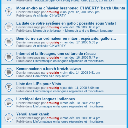
Publié dans
Troidigezh OpenOffice.org e brezhoneg (1.1.x, 2.x ha 3.x)
Mont en-dro ar c´hlavier brezhoneg C'HWERTY 'barzh Ubuntu
Dernier message par
drouizig
«
lun. janv. 12, 2009 8:22 pm
Publié dans
Ar c'hlavier C'HWERTY
La date de votre système en gallo : possible sous Vista !
Dernier message par
drouizig
«
ven. déc. 26, 2008 6:58 pm
Publié dans
Microsoft et le breton - Microsoft and the Breton language
Bien écrire sur ordinateur en māori, espéranto, gallois...
Dernier message par
drouizig
«
mer. déc. 17, 2008 5:03 pm
Publié dans
Ar c'hlavier C'HWERTY
Internet et la Bretagne, une culture de réseau
Dernier message par
drouizig
«
mar. déc. 16, 2008 5:47 pm
Publié dans
L'informatique en langues régionales et minoritaires
Kemennadenn a-berzh breizh-taiwan
Dernier message par
drouizig
«
dim. déc. 14, 2008 9:51 pm
Publié dans
Danvezioù all a-bep seurt
Liste des LIPs pour Vista
Dernier message par
drouizig
«
jeu. déc. 11, 2008 6:09 pm
Publié dans
L'informatique en langues régionales et minoritaires
L'archipel des langues indiennes
Dernier message par
drouizig
«
mer. déc. 10, 2008 2:48 pm
Publié dans
L'informatique en langues régionales et minoritaires
Yehoù amerikanek
Dernier message par
drouizig
«
mar. déc. 09, 2008 8:34 pm
Publié dans
L'informatique en langues régionales et minoritaires