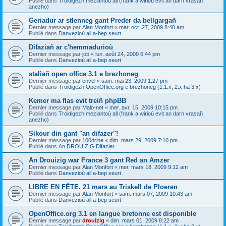
Publié dans
Troidigezh meziantoù all (frank a wirioù evit an darn vrasañ
anezho)
Geriadur ar stlenneg gant Preder da bellgargañ
Dernier message par
Alan Monfort
«
mar. oct. 27, 2009 8:40 am
Publié dans
Danvezioù all a-bep seurt
Difaziañ ar c'hemmadurioù
Dernier message par
job
«
lun. août 24, 2009 6:44 pm
Publié dans
Danvezioù all a-bep seurt
staliañ open office 3.1 e brezhoneg
Dernier message par
envel
«
sam. mai 23, 2009 1:27 pm
Publié dans
Troidigezh OpenOffice.org e brezhoneg (1.1.x, 2.x ha 3.x)
Kemer ma flas evit treiñ phpBB
Dernier message par
Malo-net
«
mer. avr. 15, 2009 10:15 pm
Publié dans
Troidigezh meziantoù all (frank a wirioù evit an darn vrasañ
anezho)
Sikour din gant "an difazer"!
Dernier message par
100drine
«
dim. mars 29, 2009 7:10 pm
Publié dans
An DROUIZIG Difazier
An Drouizig war France 3 gant Red an Amzer
Dernier message par
Alan Monfort
«
mer. mars 18, 2009 9:12 am
Publié dans
Danvezioù all a-bep seurt
LIBRE EN FÊTE. 21 mars au Triskell de Ploeren
Dernier message par
Alan Monfort
«
sam. mars 07, 2009 10:43 am
Publié dans
Danvezioù all a-bep seurt
OpenOffice.org 3.1 en langue bretonne est disponible
Dernier message par
drouizig
«
dim. mars 01, 2009 8:22 am