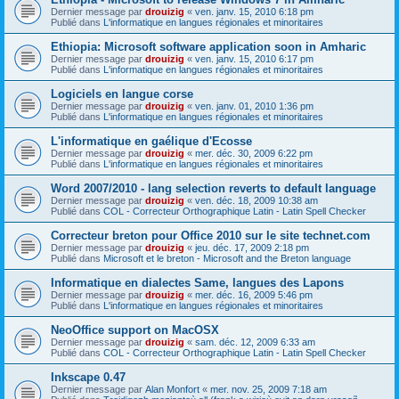
Dernier message par
drouizig
«
ven. janv. 15, 2010 6:18 pm
Publié dans
L'informatique en langues régionales et minoritaires
Ethiopia: Microsoft software application soon in Amharic
Dernier message par
drouizig
«
ven. janv. 15, 2010 6:17 pm
Publié dans
L'informatique en langues régionales et minoritaires
Logiciels en langue corse
Dernier message par
drouizig
«
ven. janv. 01, 2010 1:36 pm
Publié dans
L'informatique en langues régionales et minoritaires
L'informatique en gaélique d'Ecosse
Dernier message par
drouizig
«
mer. déc. 30, 2009 6:22 pm
Publié dans
L'informatique en langues régionales et minoritaires
Word 2007/2010 - lang selection reverts to default language
Dernier message par
drouizig
«
ven. déc. 18, 2009 10:38 am
Publié dans
COL - Correcteur Orthographique Latin - Latin Spell Checker
Correcteur breton pour Office 2010 sur le site technet.com
Dernier message par
drouizig
«
jeu. déc. 17, 2009 2:18 pm
Publié dans
Microsoft et le breton - Microsoft and the Breton language
Informatique en dialectes Same, langues des Lapons
Dernier message par
drouizig
«
mer. déc. 16, 2009 5:46 pm
Publié dans
L'informatique en langues régionales et minoritaires
NeoOffice support on MacOSX
Dernier message par
drouizig
«
sam. déc. 12, 2009 6:33 am
Publié dans
COL - Correcteur Orthographique Latin - Latin Spell Checker
Inkscape 0.47
Dernier message par
Alan Monfort
«
mer. nov. 25, 2009 7:18 am