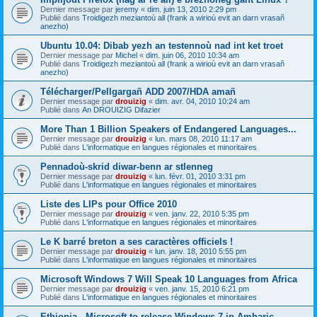
Dernier message par
jeremy
«
dim. juin 13, 2010 2:29 pm
Publié dans
Troidigezh meziantoù all (frank a wirioù evit an darn vrasañ
anezho)
Ubuntu 10.04: Dibab yezh an testennoù nad int ket troet
Dernier message par
Michel
«
dim. juin 06, 2010 10:34 am
Publié dans
Troidigezh meziantoù all (frank a wirioù evit an darn vrasañ
anezho)
Télécharger/Pellgargañ ADD 2007/HDA amañ
Dernier message par
drouizig
«
dim. avr. 04, 2010 10:24 am
Publié dans
An DROUIZIG Difazier
More Than 1 Billion Speakers of Endangered Languages...
Dernier message par
drouizig
«
lun. mars 08, 2010 11:17 am
Publié dans
L'informatique en langues régionales et minoritaires
Pennadoù-skrid diwar-benn ar stlenneg
Dernier message par
drouizig
«
lun. févr. 01, 2010 3:31 pm
Publié dans
L'informatique en langues régionales et minoritaires
Liste des LIPs pour Office 2010
Dernier message par
drouizig
«
ven. janv. 22, 2010 5:35 pm
Publié dans
L'informatique en langues régionales et minoritaires
Le K barré breton a ses caractères officiels !
Dernier message par
drouizig
«
lun. janv. 18, 2010 5:55 pm
Publié dans
L'informatique en langues régionales et minoritaires
Microsoft Windows 7 Will Speak 10 Languages from Africa
Dernier message par
drouizig
«
ven. janv. 15, 2010 6:21 pm
Publié dans
L'informatique en langues régionales et minoritaires
Ethiopia - Microsoft to release Windows 7 in Amharic