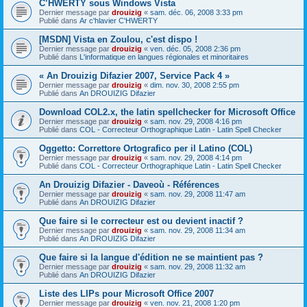
C’HWERTY sous Windows Vista
Dernier message par
drouizig
«
sam. déc. 06, 2008 3:33 pm
Publié dans
Ar c'hlavier C'HWERTY
[MSDN] Vista en Zoulou, c'est dispo !
Dernier message par
drouizig
«
ven. déc. 05, 2008 2:36 pm
Publié dans
L'informatique en langues régionales et minoritaires
« An Drouizig Difazier 2007, Service Pack 4 »
Dernier message par
drouizig
«
dim. nov. 30, 2008 2:55 pm
Publié dans
An DROUIZIG Difazier
Download COL2.x, the latin spellchecker for Microsoft Office
Dernier message par
drouizig
«
sam. nov. 29, 2008 4:16 pm
Publié dans
COL - Correcteur Orthographique Latin - Latin Spell Checker
Oggetto: Correttore Ortografico per il Latino (COL)
Dernier message par
drouizig
«
sam. nov. 29, 2008 4:14 pm
Publié dans
COL - Correcteur Orthographique Latin - Latin Spell Checker
An Drouizig Difazier - Daveoù - Références
Dernier message par
drouizig
«
sam. nov. 29, 2008 11:47 am
Publié dans
An DROUIZIG Difazier
Que faire si le correcteur est ou devient inactif ?
Dernier message par
drouizig
«
sam. nov. 29, 2008 11:34 am
Publié dans
An DROUIZIG Difazier
Que faire si la langue d'édition ne se maintient pas ?
Dernier message par
drouizig
«
sam. nov. 29, 2008 11:32 am
Publié dans
An DROUIZIG Difazier
Liste des LIPs pour Microsoft Office 2007
Dernier message par
drouizig
«
ven. nov. 21, 2008 1:20 pm