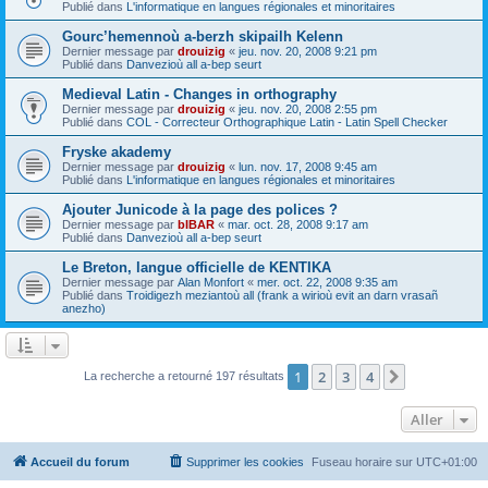
Publié dans
L'informatique en langues régionales et minoritaires
Gourc’hemennoù a-berzh skipailh Kelenn
Dernier message par
drouizig
«
jeu. nov. 20, 2008 9:21 pm
Publié dans
Danvezioù all a-bep seurt
Medieval Latin - Changes in orthography
Dernier message par
drouizig
«
jeu. nov. 20, 2008 2:55 pm
Publié dans
COL - Correcteur Orthographique Latin - Latin Spell Checker
Fryske akademy
Dernier message par
drouizig
«
lun. nov. 17, 2008 9:45 am
Publié dans
L'informatique en langues régionales et minoritaires
Ajouter Junicode à la page des polices ?
Dernier message par
bIBAR
«
mar. oct. 28, 2008 9:17 am
Publié dans
Danvezioù all a-bep seurt
Le Breton, langue officielle de KENTIKA
Dernier message par
Alan Monfort
«
mer. oct. 22, 2008 9:35 am
Publié dans
Troidigezh meziantoù all (frank a wirioù evit an darn vrasañ
anezho)
1
2
3
4
Suivant
La recherche a retourné 197 résultats
Aller
Accueil du forum
Supprimer les cookies
Fuseau horaire sur
UTC+01:00