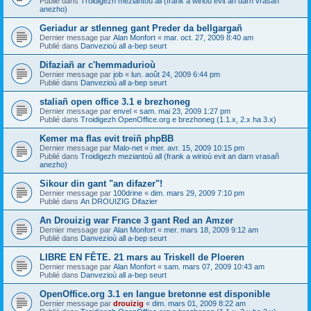
Publié dans
Troidigezh meziantoù all (frank a wirioù evit an darn vrasañ
anezho)
Geriadur ar stlenneg gant Preder da bellgargañ
Dernier message par
Alan Monfort
«
mar. oct. 27, 2009 8:40 am
Publié dans
Danvezioù all a-bep seurt
Difaziañ ar c'hemmadurioù
Dernier message par
job
«
lun. août 24, 2009 6:44 pm
Publié dans
Danvezioù all a-bep seurt
staliañ open office 3.1 e brezhoneg
Dernier message par
envel
«
sam. mai 23, 2009 1:27 pm
Publié dans
Troidigezh OpenOffice.org e brezhoneg (1.1.x, 2.x ha 3.x)
Kemer ma flas evit treiñ phpBB
Dernier message par
Malo-net
«
mer. avr. 15, 2009 10:15 pm
Publié dans
Troidigezh meziantoù all (frank a wirioù evit an darn vrasañ
anezho)
Sikour din gant "an difazer"!
Dernier message par
100drine
«
dim. mars 29, 2009 7:10 pm
Publié dans
An DROUIZIG Difazier
An Drouizig war France 3 gant Red an Amzer
Dernier message par
Alan Monfort
«
mer. mars 18, 2009 9:12 am
Publié dans
Danvezioù all a-bep seurt
LIBRE EN FÊTE. 21 mars au Triskell de Ploeren
Dernier message par
Alan Monfort
«
sam. mars 07, 2009 10:43 am
Publié dans
Danvezioù all a-bep seurt
OpenOffice.org 3.1 en langue bretonne est disponible
Dernier message par
drouizig
«
dim. mars 01, 2009 8:22 am