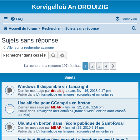
Korvigelloù An DROUIZIG
FAQ
Connexion
R
Accueil du forum
Rechercher
Sujets sans réponse
e
Sujets sans réponse
c
Aller sur la recherche avancée
h
Rechercher
Recherche avancée
e
1
2
3
4
Suivant
La recherche a retourné 197 résultats
r
c
Sujets
h
Windows 8 disponible en Tamazight
e
Dernier message par
drouizig
«
sam. févr. 16, 2013 9:17 pm
Publié dans
L'informatique en langues régionales et minoritaires
r
Une affiche pour GCompris en breton
Dernier message par
bIBAR
«
lun. juil. 12, 2010 2:56 pm
Publié dans
Troidigezh meziantoù all (frank a wirioù evit an darn vrasañ
anezho)
Ubuntu en breton dans l'école publique de Saint-Rvoal
Dernier message par
bIBAR
«
lun. juin 28, 2010 8:14 pm
Publié dans
L'informatique en langues régionales et minoritaires
Implijout Firefox (hag ar re all) e brezhoneg gant Linux ?