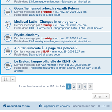
Publié dans
L'informatique en langues régionales et minoritaires
Gourc’hemennoù a-berzh skipailh Kelenn
Dernier message par
drouizig
«
jeu. nov. 20, 2008 9:21 pm
Publié dans
Danvezioù all a-bep seurt
Medieval Latin - Changes in orthography
Dernier message par
drouizig
«
jeu. nov. 20, 2008 2:55 pm
Publié dans
COL - Correcteur Orthographique Latin - Latin Spell Checker
Fryske akademy
Dernier message par
drouizig
«
lun. nov. 17, 2008 9:45 am
Publié dans
L'informatique en langues régionales et minoritaires
Ajouter Junicode à la page des polices ?
Dernier message par
bIBAR
«
mar. oct. 28, 2008 9:17 am
Publié dans
Danvezioù all a-bep seurt
Le Breton, langue officielle de KENTIKA
Dernier message par
Alan Monfort
«
mer. oct. 22, 2008 9:35 am
Publié dans
Troidigezh meziantoù all (frank a wirioù evit an darn vrasañ
anezho)
1
2
3
4
Suivant
La recherche a retourné 197 résultats
Aller
Accueil du forum
Supprimer les cookies
Fuseau horaire sur
UTC+01:00