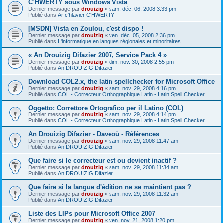
C’HWERTY sous Windows Vista
Dernier message par
drouizig
«
sam. déc. 06, 2008 3:33 pm
Publié dans
Ar c'hlavier C'HWERTY
[MSDN] Vista en Zoulou, c'est dispo !
Dernier message par
drouizig
«
ven. déc. 05, 2008 2:36 pm
Publié dans
L'informatique en langues régionales et minoritaires
« An Drouizig Difazier 2007, Service Pack 4 »
Dernier message par
drouizig
«
dim. nov. 30, 2008 2:55 pm
Publié dans
An DROUIZIG Difazier
Download COL2.x, the latin spellchecker for Microsoft Office
Dernier message par
drouizig
«
sam. nov. 29, 2008 4:16 pm
Publié dans
COL - Correcteur Orthographique Latin - Latin Spell Checker
Oggetto: Correttore Ortografico per il Latino (COL)
Dernier message par
drouizig
«
sam. nov. 29, 2008 4:14 pm
Publié dans
COL - Correcteur Orthographique Latin - Latin Spell Checker
An Drouizig Difazier - Daveoù - Références
Dernier message par
drouizig
«
sam. nov. 29, 2008 11:47 am
Publié dans
An DROUIZIG Difazier
Que faire si le correcteur est ou devient inactif ?
Dernier message par
drouizig
«
sam. nov. 29, 2008 11:34 am
Publié dans
An DROUIZIG Difazier
Que faire si la langue d'édition ne se maintient pas ?
Dernier message par
drouizig
«
sam. nov. 29, 2008 11:32 am
Publié dans
An DROUIZIG Difazier
Liste des LIPs pour Microsoft Office 2007
Dernier message par
drouizig
«
ven. nov. 21, 2008 1:20 pm