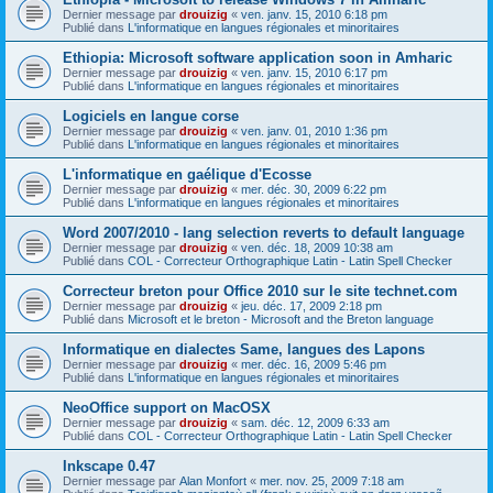
Dernier message par
drouizig
«
ven. janv. 15, 2010 6:18 pm
Publié dans
L'informatique en langues régionales et minoritaires
Ethiopia: Microsoft software application soon in Amharic
Dernier message par
drouizig
«
ven. janv. 15, 2010 6:17 pm
Publié dans
L'informatique en langues régionales et minoritaires
Logiciels en langue corse
Dernier message par
drouizig
«
ven. janv. 01, 2010 1:36 pm
Publié dans
L'informatique en langues régionales et minoritaires
L'informatique en gaélique d'Ecosse
Dernier message par
drouizig
«
mer. déc. 30, 2009 6:22 pm
Publié dans
L'informatique en langues régionales et minoritaires
Word 2007/2010 - lang selection reverts to default language
Dernier message par
drouizig
«
ven. déc. 18, 2009 10:38 am
Publié dans
COL - Correcteur Orthographique Latin - Latin Spell Checker
Correcteur breton pour Office 2010 sur le site technet.com
Dernier message par
drouizig
«
jeu. déc. 17, 2009 2:18 pm
Publié dans
Microsoft et le breton - Microsoft and the Breton language
Informatique en dialectes Same, langues des Lapons
Dernier message par
drouizig
«
mer. déc. 16, 2009 5:46 pm
Publié dans
L'informatique en langues régionales et minoritaires
NeoOffice support on MacOSX
Dernier message par
drouizig
«
sam. déc. 12, 2009 6:33 am
Publié dans
COL - Correcteur Orthographique Latin - Latin Spell Checker
Inkscape 0.47
Dernier message par
Alan Monfort
«
mer. nov. 25, 2009 7:18 am