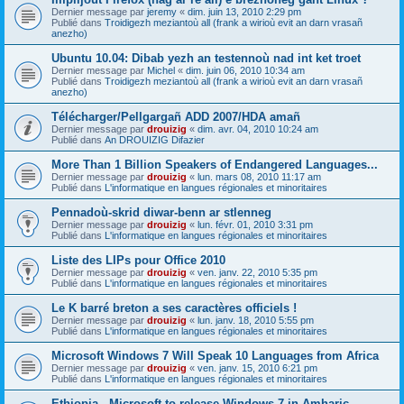
Dernier message par
jeremy
«
dim. juin 13, 2010 2:29 pm
Publié dans
Troidigezh meziantoù all (frank a wirioù evit an darn vrasañ
anezho)
Ubuntu 10.04: Dibab yezh an testennoù nad int ket troet
Dernier message par
Michel
«
dim. juin 06, 2010 10:34 am
Publié dans
Troidigezh meziantoù all (frank a wirioù evit an darn vrasañ
anezho)
Télécharger/Pellgargañ ADD 2007/HDA amañ
Dernier message par
drouizig
«
dim. avr. 04, 2010 10:24 am
Publié dans
An DROUIZIG Difazier
More Than 1 Billion Speakers of Endangered Languages...
Dernier message par
drouizig
«
lun. mars 08, 2010 11:17 am
Publié dans
L'informatique en langues régionales et minoritaires
Pennadoù-skrid diwar-benn ar stlenneg
Dernier message par
drouizig
«
lun. févr. 01, 2010 3:31 pm
Publié dans
L'informatique en langues régionales et minoritaires
Liste des LIPs pour Office 2010
Dernier message par
drouizig
«
ven. janv. 22, 2010 5:35 pm
Publié dans
L'informatique en langues régionales et minoritaires
Le K barré breton a ses caractères officiels !
Dernier message par
drouizig
«
lun. janv. 18, 2010 5:55 pm
Publié dans
L'informatique en langues régionales et minoritaires
Microsoft Windows 7 Will Speak 10 Languages from Africa
Dernier message par
drouizig
«
ven. janv. 15, 2010 6:21 pm
Publié dans
L'informatique en langues régionales et minoritaires
Ethiopia - Microsoft to release Windows 7 in Amharic