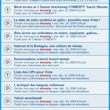
Publié dans
Troidigezh OpenOffice.org e brezhoneg (1.1.x, 2.x ha 3.x)
Mont en-dro ar c´hlavier brezhoneg C'HWERTY 'barzh Ubuntu
Dernier message par
drouizig
«
lun. janv. 12, 2009 8:22 pm
Publié dans
Ar c'hlavier C'HWERTY
La date de votre système en gallo : possible sous Vista !
Dernier message par
drouizig
«
ven. déc. 26, 2008 6:58 pm
Publié dans
Microsoft et le breton - Microsoft and the Breton language
Bien écrire sur ordinateur en māori, espéranto, gallois...
Dernier message par
drouizig
«
mer. déc. 17, 2008 5:03 pm
Publié dans
Ar c'hlavier C'HWERTY
Internet et la Bretagne, une culture de réseau
Dernier message par
drouizig
«
mar. déc. 16, 2008 5:47 pm
Publié dans
L'informatique en langues régionales et minoritaires
Kemennadenn a-berzh breizh-taiwan
Dernier message par
drouizig
«
dim. déc. 14, 2008 9:51 pm
Publié dans
Danvezioù all a-bep seurt
Liste des LIPs pour Vista
Dernier message par
drouizig
«
jeu. déc. 11, 2008 6:09 pm
Publié dans
L'informatique en langues régionales et minoritaires
L'archipel des langues indiennes
Dernier message par
drouizig
«
mer. déc. 10, 2008 2:48 pm
Publié dans
L'informatique en langues régionales et minoritaires
Yehoù amerikanek
Dernier message par
drouizig
«
mar. déc. 09, 2008 8:34 pm
Publié dans
L'informatique en langues régionales et minoritaires