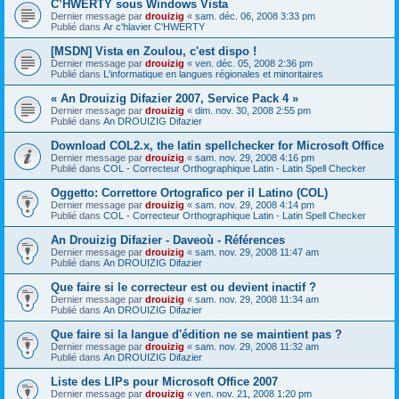
C’HWERTY sous Windows Vista
Dernier message par
drouizig
«
sam. déc. 06, 2008 3:33 pm
Publié dans
Ar c'hlavier C'HWERTY
[MSDN] Vista en Zoulou, c'est dispo !
Dernier message par
drouizig
«
ven. déc. 05, 2008 2:36 pm
Publié dans
L'informatique en langues régionales et minoritaires
« An Drouizig Difazier 2007, Service Pack 4 »
Dernier message par
drouizig
«
dim. nov. 30, 2008 2:55 pm
Publié dans
An DROUIZIG Difazier
Download COL2.x, the latin spellchecker for Microsoft Office
Dernier message par
drouizig
«
sam. nov. 29, 2008 4:16 pm
Publié dans
COL - Correcteur Orthographique Latin - Latin Spell Checker
Oggetto: Correttore Ortografico per il Latino (COL)
Dernier message par
drouizig
«
sam. nov. 29, 2008 4:14 pm
Publié dans
COL - Correcteur Orthographique Latin - Latin Spell Checker
An Drouizig Difazier - Daveoù - Références
Dernier message par
drouizig
«
sam. nov. 29, 2008 11:47 am
Publié dans
An DROUIZIG Difazier
Que faire si le correcteur est ou devient inactif ?
Dernier message par
drouizig
«
sam. nov. 29, 2008 11:34 am
Publié dans
An DROUIZIG Difazier
Que faire si la langue d'édition ne se maintient pas ?
Dernier message par
drouizig
«
sam. nov. 29, 2008 11:32 am
Publié dans
An DROUIZIG Difazier
Liste des LIPs pour Microsoft Office 2007
Dernier message par
drouizig
«
ven. nov. 21, 2008 1:20 pm