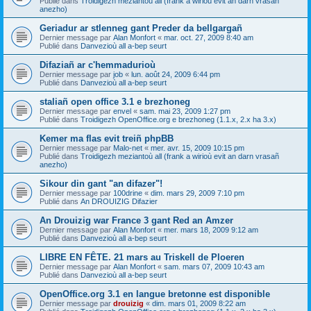
Publié dans
Troidigezh meziantoù all (frank a wirioù evit an darn vrasañ
anezho)
Geriadur ar stlenneg gant Preder da bellgargañ
Dernier message par
Alan Monfort
«
mar. oct. 27, 2009 8:40 am
Publié dans
Danvezioù all a-bep seurt
Difaziañ ar c'hemmadurioù
Dernier message par
job
«
lun. août 24, 2009 6:44 pm
Publié dans
Danvezioù all a-bep seurt
staliañ open office 3.1 e brezhoneg
Dernier message par
envel
«
sam. mai 23, 2009 1:27 pm
Publié dans
Troidigezh OpenOffice.org e brezhoneg (1.1.x, 2.x ha 3.x)
Kemer ma flas evit treiñ phpBB
Dernier message par
Malo-net
«
mer. avr. 15, 2009 10:15 pm
Publié dans
Troidigezh meziantoù all (frank a wirioù evit an darn vrasañ
anezho)
Sikour din gant "an difazer"!
Dernier message par
100drine
«
dim. mars 29, 2009 7:10 pm
Publié dans
An DROUIZIG Difazier
An Drouizig war France 3 gant Red an Amzer
Dernier message par
Alan Monfort
«
mer. mars 18, 2009 9:12 am
Publié dans
Danvezioù all a-bep seurt
LIBRE EN FÊTE. 21 mars au Triskell de Ploeren
Dernier message par
Alan Monfort
«
sam. mars 07, 2009 10:43 am
Publié dans
Danvezioù all a-bep seurt
OpenOffice.org 3.1 en langue bretonne est disponible
Dernier message par
drouizig
«
dim. mars 01, 2009 8:22 am