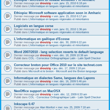
Dernier message par
drouizig
«
ven. janv. 15, 2010 6:18 pm
Publié dans
L'informatique en langues régionales et minoritaires
Ethiopia: Microsoft software application soon in Amharic
Dernier message par
drouizig
«
ven. janv. 15, 2010 6:17 pm
Publié dans
L'informatique en langues régionales et minoritaires
Logiciels en langue corse
Dernier message par
drouizig
«
ven. janv. 01, 2010 1:36 pm
Publié dans
L'informatique en langues régionales et minoritaires
L'informatique en gaélique d'Ecosse
Dernier message par
drouizig
«
mer. déc. 30, 2009 6:22 pm
Publié dans
L'informatique en langues régionales et minoritaires
Word 2007/2010 - lang selection reverts to default language
Dernier message par
drouizig
«
ven. déc. 18, 2009 10:38 am
Publié dans
COL - Correcteur Orthographique Latin - Latin Spell Checker
Correcteur breton pour Office 2010 sur le site technet.com
Dernier message par
drouizig
«
jeu. déc. 17, 2009 2:18 pm
Publié dans
Microsoft et le breton - Microsoft and the Breton language
Informatique en dialectes Same, langues des Lapons
Dernier message par
drouizig
«
mer. déc. 16, 2009 5:46 pm
Publié dans
L'informatique en langues régionales et minoritaires
NeoOffice support on MacOSX
Dernier message par
drouizig
«
sam. déc. 12, 2009 6:33 am
Publié dans
COL - Correcteur Orthographique Latin - Latin Spell Checker
Inkscape 0.47
Dernier message par
Alan Monfort
«
mer. nov. 25, 2009 7:18 am