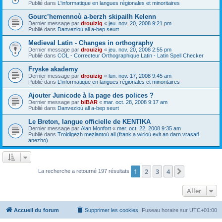
Publié dans
L'informatique en langues régionales et minoritaires
Gourc’hemennoù a-berzh skipailh Kelenn
Dernier message par
drouizig
«
jeu. nov. 20, 2008 9:21 pm
Publié dans
Danvezioù all a-bep seurt
Medieval Latin - Changes in orthography
Dernier message par
drouizig
«
jeu. nov. 20, 2008 2:55 pm
Publié dans
COL - Correcteur Orthographique Latin - Latin Spell Checker
Fryske akademy
Dernier message par
drouizig
«
lun. nov. 17, 2008 9:45 am
Publié dans
L'informatique en langues régionales et minoritaires
Ajouter Junicode à la page des polices ?
Dernier message par
bIBAR
«
mar. oct. 28, 2008 9:17 am
Publié dans
Danvezioù all a-bep seurt
Le Breton, langue officielle de KENTIKA
Dernier message par
Alan Monfort
«
mer. oct. 22, 2008 9:35 am
Publié dans
Troidigezh meziantoù all (frank a wirioù evit an darn vrasañ
anezho)
1
2
3
4
Suivant
La recherche a retourné 197 résultats
Aller
Accueil du forum
Supprimer les cookies
Fuseau horaire sur
UTC+01:00