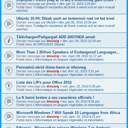
Dernier message par
jeremy
«
dim. juin 13, 2010 2:29 pm
Publié dans
Troidigezh meziantoù all (frank a wirioù evit an darn vrasañ
anezho)
Ubuntu 10.04: Dibab yezh an testennoù nad int ket troet
Dernier message par
Michel
«
dim. juin 06, 2010 10:34 am
Publié dans
Troidigezh meziantoù all (frank a wirioù evit an darn vrasañ
anezho)
Télécharger/Pellgargañ ADD 2007/HDA amañ
Dernier message par
drouizig
«
dim. avr. 04, 2010 10:24 am
Publié dans
An DROUIZIG Difazier
More Than 1 Billion Speakers of Endangered Languages...
Dernier message par
drouizig
«
lun. mars 08, 2010 11:17 am
Publié dans
L'informatique en langues régionales et minoritaires
Pennadoù-skrid diwar-benn ar stlenneg
Dernier message par
drouizig
«
lun. févr. 01, 2010 3:31 pm
Publié dans
L'informatique en langues régionales et minoritaires
Liste des LIPs pour Office 2010
Dernier message par
drouizig
«
ven. janv. 22, 2010 5:35 pm
Publié dans
L'informatique en langues régionales et minoritaires
Le K barré breton a ses caractères officiels !
Dernier message par
drouizig
«
lun. janv. 18, 2010 5:55 pm
Publié dans
L'informatique en langues régionales et minoritaires
Microsoft Windows 7 Will Speak 10 Languages from Africa
Dernier message par
drouizig
«
ven. janv. 15, 2010 6:21 pm
Publié dans
L'informatique en langues régionales et minoritaires
Ethiopia - Microsoft to release Windows 7 in Amharic