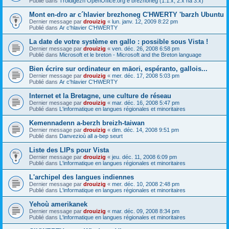
Publié dans
Troidigezh OpenOffice.org e brezhoneg (1.1.x, 2.x ha 3.x)
Mont en-dro ar c´hlavier brezhoneg C'HWERTY 'barzh Ubuntu
Dernier message par
drouizig
«
lun. janv. 12, 2009 8:22 pm
Publié dans
Ar c'hlavier C'HWERTY
La date de votre système en gallo : possible sous Vista !
Dernier message par
drouizig
«
ven. déc. 26, 2008 6:58 pm
Publié dans
Microsoft et le breton - Microsoft and the Breton language
Bien écrire sur ordinateur en māori, espéranto, gallois...
Dernier message par
drouizig
«
mer. déc. 17, 2008 5:03 pm
Publié dans
Ar c'hlavier C'HWERTY
Internet et la Bretagne, une culture de réseau
Dernier message par
drouizig
«
mar. déc. 16, 2008 5:47 pm
Publié dans
L'informatique en langues régionales et minoritaires
Kemennadenn a-berzh breizh-taiwan
Dernier message par
drouizig
«
dim. déc. 14, 2008 9:51 pm
Publié dans
Danvezioù all a-bep seurt
Liste des LIPs pour Vista
Dernier message par
drouizig
«
jeu. déc. 11, 2008 6:09 pm
Publié dans
L'informatique en langues régionales et minoritaires
L'archipel des langues indiennes
Dernier message par
drouizig
«
mer. déc. 10, 2008 2:48 pm
Publié dans
L'informatique en langues régionales et minoritaires
Yehoù amerikanek
Dernier message par
drouizig
«
mar. déc. 09, 2008 8:34 pm
Publié dans
L'informatique en langues régionales et minoritaires