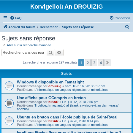
Korvigelloù An DROUIZIG
FAQ
Connexion
R
Accueil du forum
Rechercher
Sujets sans réponse
e
Sujets sans réponse
c
Aller sur la recherche avancée
h
Rechercher
Recherche avancée
e
1
2
3
4
Suivant
La recherche a retourné 197 résultats
r
c
Sujets
h
Windows 8 disponible en Tamazight
e
Dernier message par
drouizig
«
sam. févr. 16, 2013 9:17 pm
Publié dans
L'informatique en langues régionales et minoritaires
r
Une affiche pour GCompris en breton
Dernier message par
bIBAR
«
lun. juil. 12, 2010 2:56 pm
Publié dans
Troidigezh meziantoù all (frank a wirioù evit an darn vrasañ
anezho)
Ubuntu en breton dans l'école publique de Saint-Rvoal
Dernier message par
bIBAR
«
lun. juin 28, 2010 8:14 pm
Publié dans
L'informatique en langues régionales et minoritaires
Implijout Firefox (hag ar re all) e brezhoneg gant Linux ?