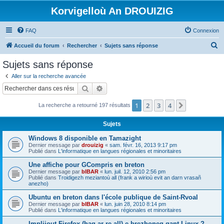
Korvigelloù An DROUIZIG
FAQ
Connexion
R
Accueil du forum
Rechercher
Sujets sans réponse
e
Sujets sans réponse
c
Aller sur la recherche avancée
h
Rechercher
Recherche avancée
e
1
2
3
4
Suivant
La recherche a retourné 197 résultats
r
c
Sujets
h
Windows 8 disponible en Tamazight
e
Dernier message par
drouizig
«
sam. févr. 16, 2013 9:17 pm
Publié dans
L'informatique en langues régionales et minoritaires
r
Une affiche pour GCompris en breton
Dernier message par
bIBAR
«
lun. juil. 12, 2010 2:56 pm
Publié dans
Troidigezh meziantoù all (frank a wirioù evit an darn vrasañ
anezho)
Ubuntu en breton dans l'école publique de Saint-Rvoal
Dernier message par
bIBAR
«
lun. juin 28, 2010 8:14 pm
Publié dans
L'informatique en langues régionales et minoritaires
Implijout Firefox (hag ar re all) e brezhoneg gant Linux ?