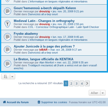
Publié dans
L'informatique en langues régionales et minoritaires
Gourc’hemennoù a-berzh skipailh Kelenn
Dernier message par
drouizig
«
jeu. nov. 20, 2008 9:21 pm
Publié dans
Danvezioù all a-bep seurt
Medieval Latin - Changes in orthography
Dernier message par
drouizig
«
jeu. nov. 20, 2008 2:55 pm
Publié dans
COL - Correcteur Orthographique Latin - Latin Spell Checker
Fryske akademy
Dernier message par
drouizig
«
lun. nov. 17, 2008 9:45 am
Publié dans
L'informatique en langues régionales et minoritaires
Ajouter Junicode à la page des polices ?
Dernier message par
bIBAR
«
mar. oct. 28, 2008 9:17 am
Publié dans
Danvezioù all a-bep seurt
Le Breton, langue officielle de KENTIKA
Dernier message par
Alan Monfort
«
mer. oct. 22, 2008 9:35 am
Publié dans
Troidigezh meziantoù all (frank a wirioù evit an darn vrasañ
anezho)
1
2
3
4
Suivant
La recherche a retourné 197 résultats
Aller
Accueil du forum
Supprimer les cookies
Fuseau horaire sur
UTC+01:00