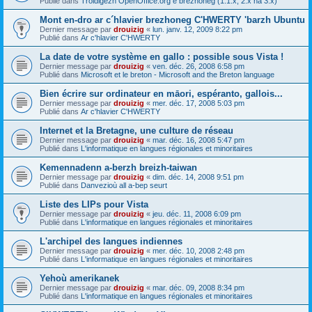
Publié dans
Troidigezh OpenOffice.org e brezhoneg (1.1.x, 2.x ha 3.x)
Mont en-dro ar c´hlavier brezhoneg C'HWERTY 'barzh Ubuntu
Dernier message par
drouizig
«
lun. janv. 12, 2009 8:22 pm
Publié dans
Ar c'hlavier C'HWERTY
La date de votre système en gallo : possible sous Vista !
Dernier message par
drouizig
«
ven. déc. 26, 2008 6:58 pm
Publié dans
Microsoft et le breton - Microsoft and the Breton language
Bien écrire sur ordinateur en māori, espéranto, gallois...
Dernier message par
drouizig
«
mer. déc. 17, 2008 5:03 pm
Publié dans
Ar c'hlavier C'HWERTY
Internet et la Bretagne, une culture de réseau
Dernier message par
drouizig
«
mar. déc. 16, 2008 5:47 pm
Publié dans
L'informatique en langues régionales et minoritaires
Kemennadenn a-berzh breizh-taiwan
Dernier message par
drouizig
«
dim. déc. 14, 2008 9:51 pm
Publié dans
Danvezioù all a-bep seurt
Liste des LIPs pour Vista
Dernier message par
drouizig
«
jeu. déc. 11, 2008 6:09 pm
Publié dans
L'informatique en langues régionales et minoritaires
L'archipel des langues indiennes
Dernier message par
drouizig
«
mer. déc. 10, 2008 2:48 pm
Publié dans
L'informatique en langues régionales et minoritaires
Yehoù amerikanek
Dernier message par
drouizig
«
mar. déc. 09, 2008 8:34 pm
Publié dans
L'informatique en langues régionales et minoritaires