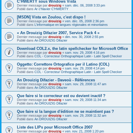
C’HWERTY sous Windows Vista
Dernier message par
drouizig
«
sam. déc. 06, 2008 3:33 pm
Publié dans
Ar c'hlavier C'HWERTY
[MSDN] Vista en Zoulou, c'est dispo !
Dernier message par
drouizig
«
ven. déc. 05, 2008 2:36 pm
Publié dans
L'informatique en langues régionales et minoritaires
« An Drouizig Difazier 2007, Service Pack 4 »
Dernier message par
drouizig
«
dim. nov. 30, 2008 2:55 pm
Publié dans
An DROUIZIG Difazier
Download COL2.x, the latin spellchecker for Microsoft Office
Dernier message par
drouizig
«
sam. nov. 29, 2008 4:16 pm
Publié dans
COL - Correcteur Orthographique Latin - Latin Spell Checker
Oggetto: Correttore Ortografico per il Latino (COL)
Dernier message par
drouizig
«
sam. nov. 29, 2008 4:14 pm
Publié dans
COL - Correcteur Orthographique Latin - Latin Spell Checker
An Drouizig Difazier - Daveoù - Références
Dernier message par
drouizig
«
sam. nov. 29, 2008 11:47 am
Publié dans
An DROUIZIG Difazier
Que faire si le correcteur est ou devient inactif ?
Dernier message par
drouizig
«
sam. nov. 29, 2008 11:34 am
Publié dans
An DROUIZIG Difazier
Que faire si la langue d'édition ne se maintient pas ?
Dernier message par
drouizig
«
sam. nov. 29, 2008 11:32 am
Publié dans
An DROUIZIG Difazier
Liste des LIPs pour Microsoft Office 2007
Dernier message par
drouizig
«
ven. nov. 21, 2008 1:20 pm