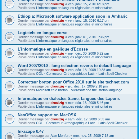
Dernier message par
drouizig
«
ven. janv. 15, 2010 6:18 pm
Publié dans
L'informatique en langues régionales et minoritaires
Ethiopia: Microsoft software application soon in Amharic
Dernier message par
drouizig
«
ven. janv. 15, 2010 6:17 pm
Publié dans
L'informatique en langues régionales et minoritaires
Logiciels en langue corse
Dernier message par
drouizig
«
ven. janv. 01, 2010 1:36 pm
Publié dans
L'informatique en langues régionales et minoritaires
L'informatique en gaélique d'Ecosse
Dernier message par
drouizig
«
mer. déc. 30, 2009 6:22 pm
Publié dans
L'informatique en langues régionales et minoritaires
Word 2007/2010 - lang selection reverts to default language
Dernier message par
drouizig
«
ven. déc. 18, 2009 10:38 am
Publié dans
COL - Correcteur Orthographique Latin - Latin Spell Checker
Correcteur breton pour Office 2010 sur le site technet.com
Dernier message par
drouizig
«
jeu. déc. 17, 2009 2:18 pm
Publié dans
Microsoft et le breton - Microsoft and the Breton language
Informatique en dialectes Same, langues des Lapons
Dernier message par
drouizig
«
mer. déc. 16, 2009 5:46 pm
Publié dans
L'informatique en langues régionales et minoritaires
NeoOffice support on MacOSX
Dernier message par
drouizig
«
sam. déc. 12, 2009 6:33 am
Publié dans
COL - Correcteur Orthographique Latin - Latin Spell Checker
Inkscape 0.47
Dernier message par
Alan Monfort
«
mer. nov. 25, 2009 7:18 am