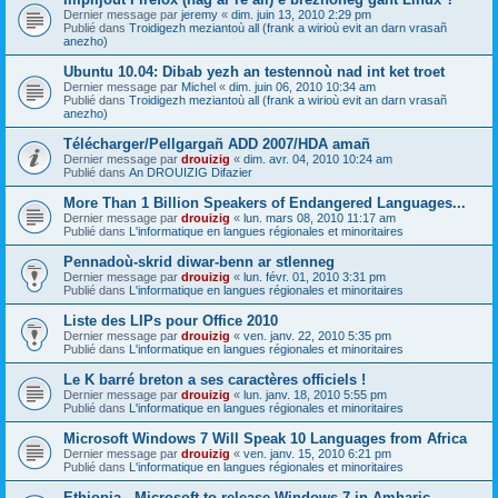
Dernier message par
jeremy
«
dim. juin 13, 2010 2:29 pm
Publié dans
Troidigezh meziantoù all (frank a wirioù evit an darn vrasañ
anezho)
Ubuntu 10.04: Dibab yezh an testennoù nad int ket troet
Dernier message par
Michel
«
dim. juin 06, 2010 10:34 am
Publié dans
Troidigezh meziantoù all (frank a wirioù evit an darn vrasañ
anezho)
Télécharger/Pellgargañ ADD 2007/HDA amañ
Dernier message par
drouizig
«
dim. avr. 04, 2010 10:24 am
Publié dans
An DROUIZIG Difazier
More Than 1 Billion Speakers of Endangered Languages...
Dernier message par
drouizig
«
lun. mars 08, 2010 11:17 am
Publié dans
L'informatique en langues régionales et minoritaires
Pennadoù-skrid diwar-benn ar stlenneg
Dernier message par
drouizig
«
lun. févr. 01, 2010 3:31 pm
Publié dans
L'informatique en langues régionales et minoritaires
Liste des LIPs pour Office 2010
Dernier message par
drouizig
«
ven. janv. 22, 2010 5:35 pm
Publié dans
L'informatique en langues régionales et minoritaires
Le K barré breton a ses caractères officiels !
Dernier message par
drouizig
«
lun. janv. 18, 2010 5:55 pm
Publié dans
L'informatique en langues régionales et minoritaires
Microsoft Windows 7 Will Speak 10 Languages from Africa
Dernier message par
drouizig
«
ven. janv. 15, 2010 6:21 pm
Publié dans
L'informatique en langues régionales et minoritaires
Ethiopia - Microsoft to release Windows 7 in Amharic