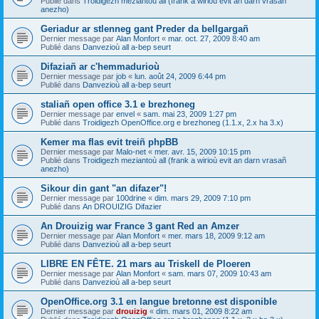
Publié dans
Troidigezh meziantoù all (frank a wirioù evit an darn vrasañ
anezho)
Geriadur ar stlenneg gant Preder da bellgargañ
Dernier message par
Alan Monfort
«
mar. oct. 27, 2009 8:40 am
Publié dans
Danvezioù all a-bep seurt
Difaziañ ar c'hemmadurioù
Dernier message par
job
«
lun. août 24, 2009 6:44 pm
Publié dans
Danvezioù all a-bep seurt
staliañ open office 3.1 e brezhoneg
Dernier message par
envel
«
sam. mai 23, 2009 1:27 pm
Publié dans
Troidigezh OpenOffice.org e brezhoneg (1.1.x, 2.x ha 3.x)
Kemer ma flas evit treiñ phpBB
Dernier message par
Malo-net
«
mer. avr. 15, 2009 10:15 pm
Publié dans
Troidigezh meziantoù all (frank a wirioù evit an darn vrasañ
anezho)
Sikour din gant "an difazer"!
Dernier message par
100drine
«
dim. mars 29, 2009 7:10 pm
Publié dans
An DROUIZIG Difazier
An Drouizig war France 3 gant Red an Amzer
Dernier message par
Alan Monfort
«
mer. mars 18, 2009 9:12 am
Publié dans
Danvezioù all a-bep seurt
LIBRE EN FÊTE. 21 mars au Triskell de Ploeren
Dernier message par
Alan Monfort
«
sam. mars 07, 2009 10:43 am
Publié dans
Danvezioù all a-bep seurt
OpenOffice.org 3.1 en langue bretonne est disponible
Dernier message par
drouizig
«
dim. mars 01, 2009 8:22 am