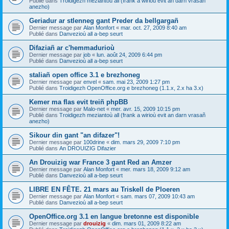
Publié dans
Troidigezh meziantoù all (frank a wirioù evit an darn vrasañ
anezho)
Geriadur ar stlenneg gant Preder da bellgargañ
Dernier message par
Alan Monfort
«
mar. oct. 27, 2009 8:40 am
Publié dans
Danvezioù all a-bep seurt
Difaziañ ar c'hemmadurioù
Dernier message par
job
«
lun. août 24, 2009 6:44 pm
Publié dans
Danvezioù all a-bep seurt
staliañ open office 3.1 e brezhoneg
Dernier message par
envel
«
sam. mai 23, 2009 1:27 pm
Publié dans
Troidigezh OpenOffice.org e brezhoneg (1.1.x, 2.x ha 3.x)
Kemer ma flas evit treiñ phpBB
Dernier message par
Malo-net
«
mer. avr. 15, 2009 10:15 pm
Publié dans
Troidigezh meziantoù all (frank a wirioù evit an darn vrasañ
anezho)
Sikour din gant "an difazer"!
Dernier message par
100drine
«
dim. mars 29, 2009 7:10 pm
Publié dans
An DROUIZIG Difazier
An Drouizig war France 3 gant Red an Amzer
Dernier message par
Alan Monfort
«
mer. mars 18, 2009 9:12 am
Publié dans
Danvezioù all a-bep seurt
LIBRE EN FÊTE. 21 mars au Triskell de Ploeren
Dernier message par
Alan Monfort
«
sam. mars 07, 2009 10:43 am
Publié dans
Danvezioù all a-bep seurt
OpenOffice.org 3.1 en langue bretonne est disponible
Dernier message par
drouizig
«
dim. mars 01, 2009 8:22 am