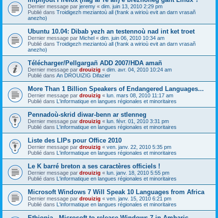
Dernier message par
jeremy
«
dim. juin 13, 2010 2:29 pm
Publié dans
Troidigezh meziantoù all (frank a wirioù evit an darn vrasañ
anezho)
Ubuntu 10.04: Dibab yezh an testennoù nad int ket troet
Dernier message par
Michel
«
dim. juin 06, 2010 10:34 am
Publié dans
Troidigezh meziantoù all (frank a wirioù evit an darn vrasañ
anezho)
Télécharger/Pellgargañ ADD 2007/HDA amañ
Dernier message par
drouizig
«
dim. avr. 04, 2010 10:24 am
Publié dans
An DROUIZIG Difazier
More Than 1 Billion Speakers of Endangered Languages...
Dernier message par
drouizig
«
lun. mars 08, 2010 11:17 am
Publié dans
L'informatique en langues régionales et minoritaires
Pennadoù-skrid diwar-benn ar stlenneg
Dernier message par
drouizig
«
lun. févr. 01, 2010 3:31 pm
Publié dans
L'informatique en langues régionales et minoritaires
Liste des LIPs pour Office 2010
Dernier message par
drouizig
«
ven. janv. 22, 2010 5:35 pm
Publié dans
L'informatique en langues régionales et minoritaires
Le K barré breton a ses caractères officiels !
Dernier message par
drouizig
«
lun. janv. 18, 2010 5:55 pm
Publié dans
L'informatique en langues régionales et minoritaires
Microsoft Windows 7 Will Speak 10 Languages from Africa
Dernier message par
drouizig
«
ven. janv. 15, 2010 6:21 pm
Publié dans
L'informatique en langues régionales et minoritaires
Ethiopia - Microsoft to release Windows 7 in Amharic