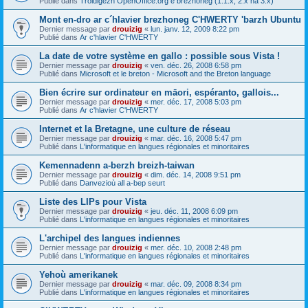
Publié dans
Troidigezh OpenOffice.org e brezhoneg (1.1.x, 2.x ha 3.x)
Mont en-dro ar c´hlavier brezhoneg C'HWERTY 'barzh Ubuntu
Dernier message par
drouizig
«
lun. janv. 12, 2009 8:22 pm
Publié dans
Ar c'hlavier C'HWERTY
La date de votre système en gallo : possible sous Vista !
Dernier message par
drouizig
«
ven. déc. 26, 2008 6:58 pm
Publié dans
Microsoft et le breton - Microsoft and the Breton language
Bien écrire sur ordinateur en māori, espéranto, gallois...
Dernier message par
drouizig
«
mer. déc. 17, 2008 5:03 pm
Publié dans
Ar c'hlavier C'HWERTY
Internet et la Bretagne, une culture de réseau
Dernier message par
drouizig
«
mar. déc. 16, 2008 5:47 pm
Publié dans
L'informatique en langues régionales et minoritaires
Kemennadenn a-berzh breizh-taiwan
Dernier message par
drouizig
«
dim. déc. 14, 2008 9:51 pm
Publié dans
Danvezioù all a-bep seurt
Liste des LIPs pour Vista
Dernier message par
drouizig
«
jeu. déc. 11, 2008 6:09 pm
Publié dans
L'informatique en langues régionales et minoritaires
L'archipel des langues indiennes
Dernier message par
drouizig
«
mer. déc. 10, 2008 2:48 pm
Publié dans
L'informatique en langues régionales et minoritaires
Yehoù amerikanek
Dernier message par
drouizig
«
mar. déc. 09, 2008 8:34 pm
Publié dans
L'informatique en langues régionales et minoritaires