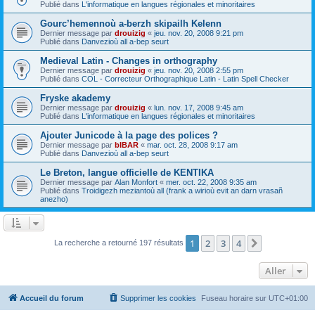
Publié dans
L'informatique en langues régionales et minoritaires
Gourc’hemennoù a-berzh skipailh Kelenn
Dernier message par
drouizig
«
jeu. nov. 20, 2008 9:21 pm
Publié dans
Danvezioù all a-bep seurt
Medieval Latin - Changes in orthography
Dernier message par
drouizig
«
jeu. nov. 20, 2008 2:55 pm
Publié dans
COL - Correcteur Orthographique Latin - Latin Spell Checker
Fryske akademy
Dernier message par
drouizig
«
lun. nov. 17, 2008 9:45 am
Publié dans
L'informatique en langues régionales et minoritaires
Ajouter Junicode à la page des polices ?
Dernier message par
bIBAR
«
mar. oct. 28, 2008 9:17 am
Publié dans
Danvezioù all a-bep seurt
Le Breton, langue officielle de KENTIKA
Dernier message par
Alan Monfort
«
mer. oct. 22, 2008 9:35 am
Publié dans
Troidigezh meziantoù all (frank a wirioù evit an darn vrasañ
anezho)
1
2
3
4
Suivant
La recherche a retourné 197 résultats
Aller
Accueil du forum
Supprimer les cookies
Fuseau horaire sur
UTC+01:00