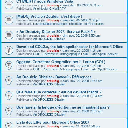
C’HWERTY sous Windows Vista
Dernier message par
drouizig
«
sam. déc. 06, 2008 3:33 pm
Publié dans
Ar c'hlavier C'HWERTY
[MSDN] Vista en Zoulou, c'est dispo !
Dernier message par
drouizig
«
ven. déc. 05, 2008 2:36 pm
Publié dans
L'informatique en langues régionales et minoritaires
« An Drouizig Difazier 2007, Service Pack 4 »
Dernier message par
drouizig
«
dim. nov. 30, 2008 2:55 pm
Publié dans
An DROUIZIG Difazier
Download COL2.x, the latin spellchecker for Microsoft Office
Dernier message par
drouizig
«
sam. nov. 29, 2008 4:16 pm
Publié dans
COL - Correcteur Orthographique Latin - Latin Spell Checker
Oggetto: Correttore Ortografico per il Latino (COL)
Dernier message par
drouizig
«
sam. nov. 29, 2008 4:14 pm
Publié dans
COL - Correcteur Orthographique Latin - Latin Spell Checker
An Drouizig Difazier - Daveoù - Références
Dernier message par
drouizig
«
sam. nov. 29, 2008 11:47 am
Publié dans
An DROUIZIG Difazier
Que faire si le correcteur est ou devient inactif ?
Dernier message par
drouizig
«
sam. nov. 29, 2008 11:34 am
Publié dans
An DROUIZIG Difazier
Que faire si la langue d'édition ne se maintient pas ?
Dernier message par
drouizig
«
sam. nov. 29, 2008 11:32 am
Publié dans
An DROUIZIG Difazier
Liste des LIPs pour Microsoft Office 2007
Dernier message par
drouizig
«
ven. nov. 21, 2008 1:20 pm