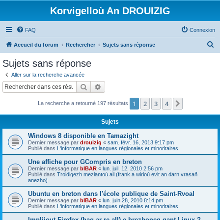
Korvigelloù An DROUIZIG
FAQ
Connexion
R
Accueil du forum
Rechercher
Sujets sans réponse
e
Sujets sans réponse
c
Aller sur la recherche avancée
h
Rechercher
Recherche avancée
e
1
2
3
4
Suivant
La recherche a retourné 197 résultats
r
c
Sujets
h
Windows 8 disponible en Tamazight
e
Dernier message par
drouizig
«
sam. févr. 16, 2013 9:17 pm
Publié dans
L'informatique en langues régionales et minoritaires
r
Une affiche pour GCompris en breton
Dernier message par
bIBAR
«
lun. juil. 12, 2010 2:56 pm
Publié dans
Troidigezh meziantoù all (frank a wirioù evit an darn vrasañ
anezho)
Ubuntu en breton dans l'école publique de Saint-Rvoal
Dernier message par
bIBAR
«
lun. juin 28, 2010 8:14 pm
Publié dans
L'informatique en langues régionales et minoritaires
Implijout Firefox (hag ar re all) e brezhoneg gant Linux ?