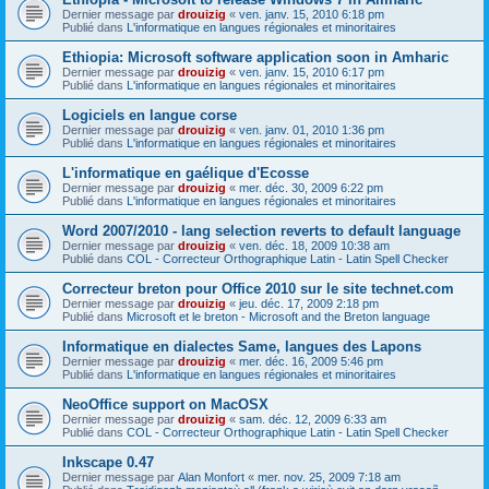
Dernier message par
drouizig
«
ven. janv. 15, 2010 6:18 pm
Publié dans
L'informatique en langues régionales et minoritaires
Ethiopia: Microsoft software application soon in Amharic
Dernier message par
drouizig
«
ven. janv. 15, 2010 6:17 pm
Publié dans
L'informatique en langues régionales et minoritaires
Logiciels en langue corse
Dernier message par
drouizig
«
ven. janv. 01, 2010 1:36 pm
Publié dans
L'informatique en langues régionales et minoritaires
L'informatique en gaélique d'Ecosse
Dernier message par
drouizig
«
mer. déc. 30, 2009 6:22 pm
Publié dans
L'informatique en langues régionales et minoritaires
Word 2007/2010 - lang selection reverts to default language
Dernier message par
drouizig
«
ven. déc. 18, 2009 10:38 am
Publié dans
COL - Correcteur Orthographique Latin - Latin Spell Checker
Correcteur breton pour Office 2010 sur le site technet.com
Dernier message par
drouizig
«
jeu. déc. 17, 2009 2:18 pm
Publié dans
Microsoft et le breton - Microsoft and the Breton language
Informatique en dialectes Same, langues des Lapons
Dernier message par
drouizig
«
mer. déc. 16, 2009 5:46 pm
Publié dans
L'informatique en langues régionales et minoritaires
NeoOffice support on MacOSX
Dernier message par
drouizig
«
sam. déc. 12, 2009 6:33 am
Publié dans
COL - Correcteur Orthographique Latin - Latin Spell Checker
Inkscape 0.47
Dernier message par
Alan Monfort
«
mer. nov. 25, 2009 7:18 am