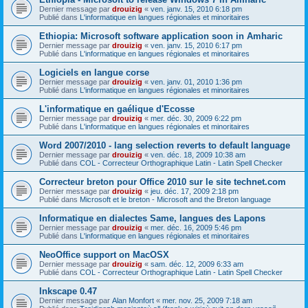
Dernier message par
drouizig
«
ven. janv. 15, 2010 6:18 pm
Publié dans
L'informatique en langues régionales et minoritaires
Ethiopia: Microsoft software application soon in Amharic
Dernier message par
drouizig
«
ven. janv. 15, 2010 6:17 pm
Publié dans
L'informatique en langues régionales et minoritaires
Logiciels en langue corse
Dernier message par
drouizig
«
ven. janv. 01, 2010 1:36 pm
Publié dans
L'informatique en langues régionales et minoritaires
L'informatique en gaélique d'Ecosse
Dernier message par
drouizig
«
mer. déc. 30, 2009 6:22 pm
Publié dans
L'informatique en langues régionales et minoritaires
Word 2007/2010 - lang selection reverts to default language
Dernier message par
drouizig
«
ven. déc. 18, 2009 10:38 am
Publié dans
COL - Correcteur Orthographique Latin - Latin Spell Checker
Correcteur breton pour Office 2010 sur le site technet.com
Dernier message par
drouizig
«
jeu. déc. 17, 2009 2:18 pm
Publié dans
Microsoft et le breton - Microsoft and the Breton language
Informatique en dialectes Same, langues des Lapons
Dernier message par
drouizig
«
mer. déc. 16, 2009 5:46 pm
Publié dans
L'informatique en langues régionales et minoritaires
NeoOffice support on MacOSX
Dernier message par
drouizig
«
sam. déc. 12, 2009 6:33 am
Publié dans
COL - Correcteur Orthographique Latin - Latin Spell Checker
Inkscape 0.47
Dernier message par
Alan Monfort
«
mer. nov. 25, 2009 7:18 am