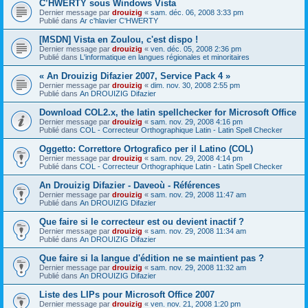
C’HWERTY sous Windows Vista
Dernier message par
drouizig
«
sam. déc. 06, 2008 3:33 pm
Publié dans
Ar c'hlavier C'HWERTY
[MSDN] Vista en Zoulou, c'est dispo !
Dernier message par
drouizig
«
ven. déc. 05, 2008 2:36 pm
Publié dans
L'informatique en langues régionales et minoritaires
« An Drouizig Difazier 2007, Service Pack 4 »
Dernier message par
drouizig
«
dim. nov. 30, 2008 2:55 pm
Publié dans
An DROUIZIG Difazier
Download COL2.x, the latin spellchecker for Microsoft Office
Dernier message par
drouizig
«
sam. nov. 29, 2008 4:16 pm
Publié dans
COL - Correcteur Orthographique Latin - Latin Spell Checker
Oggetto: Correttore Ortografico per il Latino (COL)
Dernier message par
drouizig
«
sam. nov. 29, 2008 4:14 pm
Publié dans
COL - Correcteur Orthographique Latin - Latin Spell Checker
An Drouizig Difazier - Daveoù - Références
Dernier message par
drouizig
«
sam. nov. 29, 2008 11:47 am
Publié dans
An DROUIZIG Difazier
Que faire si le correcteur est ou devient inactif ?
Dernier message par
drouizig
«
sam. nov. 29, 2008 11:34 am
Publié dans
An DROUIZIG Difazier
Que faire si la langue d'édition ne se maintient pas ?
Dernier message par
drouizig
«
sam. nov. 29, 2008 11:32 am
Publié dans
An DROUIZIG Difazier
Liste des LIPs pour Microsoft Office 2007
Dernier message par
drouizig
«
ven. nov. 21, 2008 1:20 pm