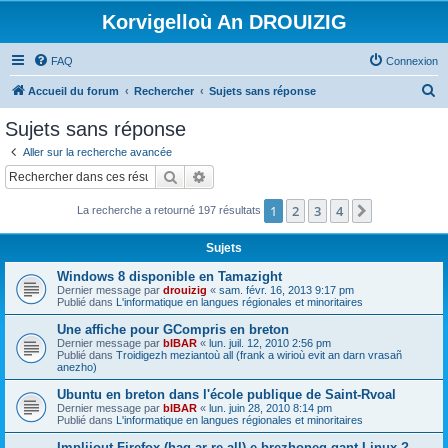
Korvigelloù An DROUIZIG
FAQ
Connexion
R
Accueil du forum
Rechercher
Sujets sans réponse
e
Sujets sans réponse
c
Aller sur la recherche avancée
h
Rechercher
Recherche avancée
e
1
2
3
4
Suivant
La recherche a retourné 197 résultats
r
c
Sujets
h
Windows 8 disponible en Tamazight
e
Dernier message par
drouizig
«
sam. févr. 16, 2013 9:17 pm
Publié dans
L'informatique en langues régionales et minoritaires
r
Une affiche pour GCompris en breton
Dernier message par
bIBAR
«
lun. juil. 12, 2010 2:56 pm
Publié dans
Troidigezh meziantoù all (frank a wirioù evit an darn vrasañ
anezho)
Ubuntu en breton dans l'école publique de Saint-Rvoal
Dernier message par
bIBAR
«
lun. juin 28, 2010 8:14 pm
Publié dans
L'informatique en langues régionales et minoritaires
Implijout Firefox (hag ar re all) e brezhoneg gant Linux ?