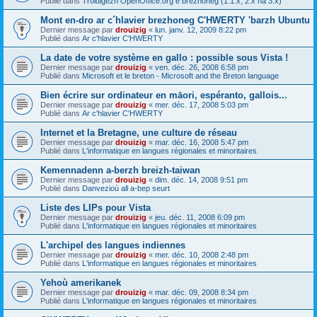
Publié dans
Troidigezh OpenOffice.org e brezhoneg (1.1.x, 2.x ha 3.x)
Mont en-dro ar c´hlavier brezhoneg C'HWERTY 'barzh Ubuntu
Dernier message par
drouizig
«
lun. janv. 12, 2009 8:22 pm
Publié dans
Ar c'hlavier C'HWERTY
La date de votre système en gallo : possible sous Vista !
Dernier message par
drouizig
«
ven. déc. 26, 2008 6:58 pm
Publié dans
Microsoft et le breton - Microsoft and the Breton language
Bien écrire sur ordinateur en māori, espéranto, gallois...
Dernier message par
drouizig
«
mer. déc. 17, 2008 5:03 pm
Publié dans
Ar c'hlavier C'HWERTY
Internet et la Bretagne, une culture de réseau
Dernier message par
drouizig
«
mar. déc. 16, 2008 5:47 pm
Publié dans
L'informatique en langues régionales et minoritaires
Kemennadenn a-berzh breizh-taiwan
Dernier message par
drouizig
«
dim. déc. 14, 2008 9:51 pm
Publié dans
Danvezioù all a-bep seurt
Liste des LIPs pour Vista
Dernier message par
drouizig
«
jeu. déc. 11, 2008 6:09 pm
Publié dans
L'informatique en langues régionales et minoritaires
L'archipel des langues indiennes
Dernier message par
drouizig
«
mer. déc. 10, 2008 2:48 pm
Publié dans
L'informatique en langues régionales et minoritaires
Yehoù amerikanek
Dernier message par
drouizig
«
mar. déc. 09, 2008 8:34 pm
Publié dans
L'informatique en langues régionales et minoritaires