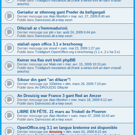
Publié dans
Troidigezh meziantoù all (frank a wirioù evit an darn vrasañ
anezho)
Geriadur ar stlenneg gant Preder da bellgargañ
Dernier message par
Alan Monfort
«
mar. oct. 27, 2009 8:40 am
Publié dans
Danvezioù all a-bep seurt
Difaziañ ar c'hemmadurioù
Dernier message par
job
«
lun. août 24, 2009 6:44 pm
Publié dans
Danvezioù all a-bep seurt
staliañ open office 3.1 e brezhoneg
Dernier message par
envel
«
sam. mai 23, 2009 1:27 pm
Publié dans
Troidigezh OpenOffice.org e brezhoneg (1.1.x, 2.x ha 3.x)
Kemer ma flas evit treiñ phpBB
Dernier message par
Malo-net
«
mer. avr. 15, 2009 10:15 pm
Publié dans
Troidigezh meziantoù all (frank a wirioù evit an darn vrasañ
anezho)
Sikour din gant "an difazer"!
Dernier message par
100drine
«
dim. mars 29, 2009 7:10 pm
Publié dans
An DROUIZIG Difazier
An Drouizig war France 3 gant Red an Amzer
Dernier message par
Alan Monfort
«
mer. mars 18, 2009 9:12 am
Publié dans
Danvezioù all a-bep seurt
LIBRE EN FÊTE. 21 mars au Triskell de Ploeren
Dernier message par
Alan Monfort
«
sam. mars 07, 2009 10:43 am
Publié dans
Danvezioù all a-bep seurt
OpenOffice.org 3.1 en langue bretonne est disponible
Dernier message par
drouizig
«
dim. mars 01, 2009 8:22 am