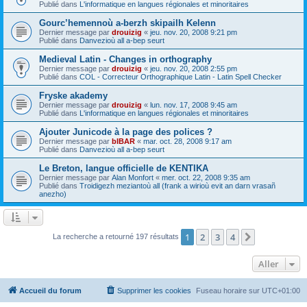
Publié dans
L'informatique en langues régionales et minoritaires
Gourc’hemennoù a-berzh skipailh Kelenn
Dernier message par
drouizig
«
jeu. nov. 20, 2008 9:21 pm
Publié dans
Danvezioù all a-bep seurt
Medieval Latin - Changes in orthography
Dernier message par
drouizig
«
jeu. nov. 20, 2008 2:55 pm
Publié dans
COL - Correcteur Orthographique Latin - Latin Spell Checker
Fryske akademy
Dernier message par
drouizig
«
lun. nov. 17, 2008 9:45 am
Publié dans
L'informatique en langues régionales et minoritaires
Ajouter Junicode à la page des polices ?
Dernier message par
bIBAR
«
mar. oct. 28, 2008 9:17 am
Publié dans
Danvezioù all a-bep seurt
Le Breton, langue officielle de KENTIKA
Dernier message par
Alan Monfort
«
mer. oct. 22, 2008 9:35 am
Publié dans
Troidigezh meziantoù all (frank a wirioù evit an darn vrasañ
anezho)
1
2
3
4
Suivant
La recherche a retourné 197 résultats
Aller
Accueil du forum
Supprimer les cookies
Fuseau horaire sur
UTC+01:00