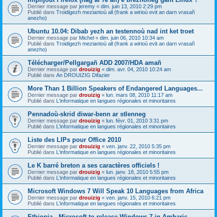
Dernier message par
jeremy
«
dim. juin 13, 2010 2:29 pm
Publié dans
Troidigezh meziantoù all (frank a wirioù evit an darn vrasañ
anezho)
Ubuntu 10.04: Dibab yezh an testennoù nad int ket troet
Dernier message par
Michel
«
dim. juin 06, 2010 10:34 am
Publié dans
Troidigezh meziantoù all (frank a wirioù evit an darn vrasañ
anezho)
Télécharger/Pellgargañ ADD 2007/HDA amañ
Dernier message par
drouizig
«
dim. avr. 04, 2010 10:24 am
Publié dans
An DROUIZIG Difazier
More Than 1 Billion Speakers of Endangered Languages...
Dernier message par
drouizig
«
lun. mars 08, 2010 11:17 am
Publié dans
L'informatique en langues régionales et minoritaires
Pennadoù-skrid diwar-benn ar stlenneg
Dernier message par
drouizig
«
lun. févr. 01, 2010 3:31 pm
Publié dans
L'informatique en langues régionales et minoritaires
Liste des LIPs pour Office 2010
Dernier message par
drouizig
«
ven. janv. 22, 2010 5:35 pm
Publié dans
L'informatique en langues régionales et minoritaires
Le K barré breton a ses caractères officiels !
Dernier message par
drouizig
«
lun. janv. 18, 2010 5:55 pm
Publié dans
L'informatique en langues régionales et minoritaires
Microsoft Windows 7 Will Speak 10 Languages from Africa
Dernier message par
drouizig
«
ven. janv. 15, 2010 6:21 pm
Publié dans
L'informatique en langues régionales et minoritaires
Ethiopia - Microsoft to release Windows 7 in Amharic