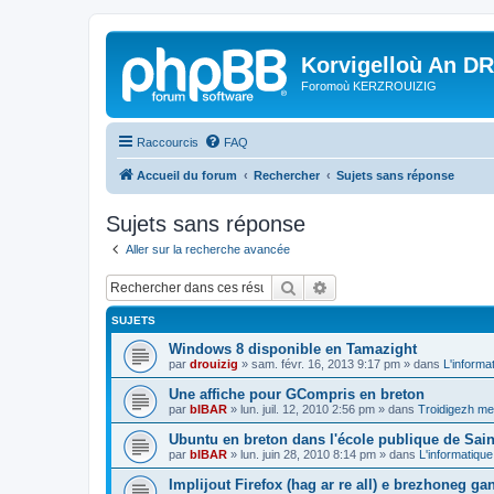
Korvigelloù An D
Foromoù KERZROUIZIG
Raccourcis
FAQ
Accueil du forum
Rechercher
Sujets sans réponse
Sujets sans réponse
Aller sur la recherche avancée
Rechercher
Recherche avancée
SUJETS
Windows 8 disponible en Tamazight
par
drouizig
»
sam. févr. 16, 2013 9:17 pm
» dans
L'informa
Une affiche pour GCompris en breton
par
bIBAR
»
lun. juil. 12, 2010 2:56 pm
» dans
Troidigezh mez
Ubuntu en breton dans l'école publique de Sain
par
bIBAR
»
lun. juin 28, 2010 8:14 pm
» dans
L'informatique
Implijout Firefox (hag ar re all) e brezhoneg ga