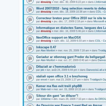
par
drouizig
»
mer. déc. 30, 2009 6:22 pm
» dans
L'informat
Word 2007/2010 - lang selection reverts to defa
par
drouizig
»
ven. déc. 18, 2009 10:38 am
» dans
COL - Co
Correcteur breton pour Office 2010 sur le site 
par
drouizig
»
jeu. déc. 17, 2009 2:18 pm
» dans
Microsoft e
Informatique en dialectes Same, langues des 
par
drouizig
»
mer. déc. 16, 2009 5:46 pm
» dans
L'informat
NeoOffice support on MacOSX
par
drouizig
»
sam. déc. 12, 2009 6:33 am
» dans
COL - Cor
Inkscape 0.47
par
Alan Monfort
»
mer. nov. 25, 2009 7:18 am
» dans
Troidi
Geriadur ar stlenneg gant Preder da bellgargañ
par
Alan Monfort
»
mar. oct. 27, 2009 8:40 am
» dans
Danvezi
Difaziañ ar c'hemmadurioù
par
job
»
lun. août 24, 2009 6:44 pm
» dans
Danvezioù all a-
staliañ open office 3.1 e brezhoneg
par
envel
»
sam. mai 23, 2009 1:27 pm
» dans
Troidigezh Op
Kemer ma flas evit treiñ phpBB
par
Malo-net
»
mer. avr. 15, 2009 10:15 pm
» dans
Troidigez
Sikour din gant "an difazer"!
par
100drine
»
dim. mars 29, 2009 7:10 pm
» dans
An DROUI
An Drouizig war France 3 gant Red an Amzer