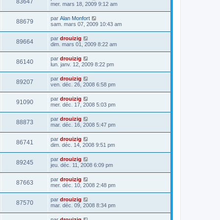
83647
mer. mars 18, 2009 9:12 am
par
Alan Monfort
88679
sam. mars 07, 2009 10:43 am
par
drouizig
89664
dim. mars 01, 2009 8:22 am
par
drouizig
86140
lun. janv. 12, 2009 8:22 pm
par
drouizig
89207
ven. déc. 26, 2008 6:58 pm
par
drouizig
91090
mer. déc. 17, 2008 5:03 pm
par
drouizig
88873
mar. déc. 16, 2008 5:47 pm
par
drouizig
86741
dim. déc. 14, 2008 9:51 pm
par
drouizig
89245
jeu. déc. 11, 2008 6:09 pm
par
drouizig
87663
mer. déc. 10, 2008 2:48 pm
par
drouizig
87570
mar. déc. 09, 2008 8:34 pm
par
drouizig