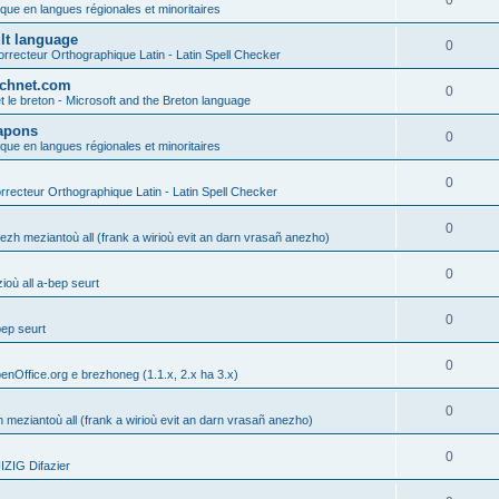
0
ique en langues régionales et minoritaires
ult language
0
rrecteur Orthographique Latin - Latin Spell Checker
technet.com
0
t le breton - Microsoft and the Breton language
Lapons
0
ique en langues régionales et minoritaires
0
recteur Orthographique Latin - Latin Spell Checker
0
gezh meziantoù all (frank a wirioù evit an darn vrasañ anezho)
0
où all a-bep seurt
0
bep seurt
0
enOffice.org e brezhoneg (1.1.x, 2.x ha 3.x)
0
h meziantoù all (frank a wirioù evit an darn vrasañ anezho)
0
ZIG Difazier