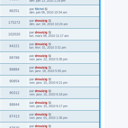
dim. juin 13, 2010 2:29 pm
par
Michel
86251
dim. juin 06, 2010 10:34 am
par
drouizig
175272
dim. avr. 04, 2010 10:24 am
par
drouizig
102020
lun. mars 08, 2010 11:17 am
par
drouizig
84221
lun. févr. 01, 2010 3:31 pm
par
drouizig
89788
ven. janv. 22, 2010 5:35 pm
par
drouizig
89884
lun. janv. 18, 2010 5:55 pm
par
drouizig
90854
ven. janv. 15, 2010 6:21 pm
par
drouizig
90312
ven. janv. 15, 2010 6:18 pm
par
drouizig
88844
ven. janv. 15, 2010 6:17 pm
par
drouizig
87413
ven. janv. 01, 2010 1:36 pm
par
drouizig