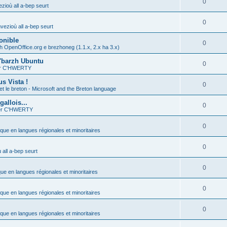
0
zioù all a-bep seurt
0
vezioù all a-bep seurt
onible
0
h OpenOffice.org e brezhoneg (1.1.x, 2.x ha 3.x)
'barzh Ubuntu
0
ier C'HWERTY
s Vista !
0
et le breton - Microsoft and the Breton language
allois...
0
ier C'HWERTY
0
ique en langues régionales et minoritaires
0
all a-bep seurt
0
que en langues régionales et minoritaires
0
ique en langues régionales et minoritaires
0
ique en langues régionales et minoritaires