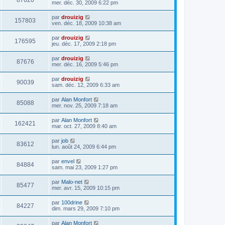
87620
mer. déc. 30, 2009 6:22 pm
par
drouizig
157803
ven. déc. 18, 2009 10:38 am
par
drouizig
176595
jeu. déc. 17, 2009 2:18 pm
par
drouizig
87676
mer. déc. 16, 2009 5:46 pm
par
drouizig
90039
sam. déc. 12, 2009 6:33 am
par
Alan Monfort
85088
mer. nov. 25, 2009 7:18 am
par
Alan Monfort
162421
mar. oct. 27, 2009 8:40 am
par
job
83612
lun. août 24, 2009 6:44 pm
par
envel
84884
sam. mai 23, 2009 1:27 pm
par
Malo-net
85477
mer. avr. 15, 2009 10:15 pm
par
100drine
84227
dim. mars 29, 2009 7:10 pm
par
Alan Monfort