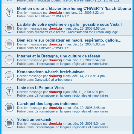
Publié dans
Troidigezh OpenOffice.org e brezhoneg (1.1.x, 2.x ha 3.x)
Mont en-dro ar c´hlavier brezhoneg C'HWERTY 'barzh Ubuntu
Dernier message par
drouizig
«
lun. janv. 12, 2009 8:22 pm
Publié dans
Ar c'hlavier C'HWERTY
La date de votre système en gallo : possible sous Vista !
Dernier message par
drouizig
«
ven. déc. 26, 2008 6:58 pm
Publié dans
Microsoft et le breton - Microsoft and the Breton language
Bien écrire sur ordinateur en māori, espéranto, gallois...
Dernier message par
drouizig
«
mer. déc. 17, 2008 5:03 pm
Publié dans
Ar c'hlavier C'HWERTY
Internet et la Bretagne, une culture de réseau
Dernier message par
drouizig
«
mar. déc. 16, 2008 5:47 pm
Publié dans
L'informatique en langues régionales et minoritaires
Kemennadenn a-berzh breizh-taiwan
Dernier message par
drouizig
«
dim. déc. 14, 2008 9:51 pm
Publié dans
Danvezioù all a-bep seurt
Liste des LIPs pour Vista
Dernier message par
drouizig
«
jeu. déc. 11, 2008 6:09 pm
Publié dans
L'informatique en langues régionales et minoritaires
L'archipel des langues indiennes
Dernier message par
drouizig
«
mer. déc. 10, 2008 2:48 pm
Publié dans
L'informatique en langues régionales et minoritaires
Yehoù amerikanek
Dernier message par
drouizig
«
mar. déc. 09, 2008 8:34 pm
Publié dans
L'informatique en langues régionales et minoritaires