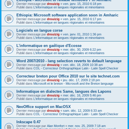
Dernier message par
drouizig
«
ven. janv. 15, 2010 6:18 pm
Publié dans
L'informatique en langues régionales et minoritaires
Ethiopia: Microsoft software application soon in Amharic
Dernier message par
drouizig
«
ven. janv. 15, 2010 6:17 pm
Publié dans
L'informatique en langues régionales et minoritaires
Logiciels en langue corse
Dernier message par
drouizig
«
ven. janv. 01, 2010 1:36 pm
Publié dans
L'informatique en langues régionales et minoritaires
L'informatique en gaélique d'Ecosse
Dernier message par
drouizig
«
mer. déc. 30, 2009 6:22 pm
Publié dans
L'informatique en langues régionales et minoritaires
Word 2007/2010 - lang selection reverts to default language
Dernier message par
drouizig
«
ven. déc. 18, 2009 10:38 am
Publié dans
COL - Correcteur Orthographique Latin - Latin Spell Checker
Correcteur breton pour Office 2010 sur le site technet.com
Dernier message par
drouizig
«
jeu. déc. 17, 2009 2:18 pm
Publié dans
Microsoft et le breton - Microsoft and the Breton language
Informatique en dialectes Same, langues des Lapons
Dernier message par
drouizig
«
mer. déc. 16, 2009 5:46 pm
Publié dans
L'informatique en langues régionales et minoritaires
NeoOffice support on MacOSX
Dernier message par
drouizig
«
sam. déc. 12, 2009 6:33 am
Publié dans
COL - Correcteur Orthographique Latin - Latin Spell Checker
Inkscape 0.47
Dernier message par
Alan Monfort
«
mer. nov. 25, 2009 7:18 am