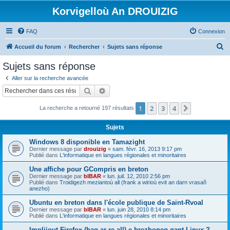
Korvigelloù An DROUIZIG
FAQ
Connexion
R
Accueil du forum
Rechercher
Sujets sans réponse
e
Sujets sans réponse
c
Aller sur la recherche avancée
h
Rechercher
Recherche avancée
e
1
2
3
4
Suivant
La recherche a retourné 197 résultats
r
c
Sujets
h
Windows 8 disponible en Tamazight
e
Dernier message par
drouizig
«
sam. févr. 16, 2013 9:17 pm
Publié dans
L'informatique en langues régionales et minoritaires
r
Une affiche pour GCompris en breton
Dernier message par
bIBAR
«
lun. juil. 12, 2010 2:56 pm
Publié dans
Troidigezh meziantoù all (frank a wirioù evit an darn vrasañ
anezho)
Ubuntu en breton dans l'école publique de Saint-Rvoal
Dernier message par
bIBAR
«
lun. juin 28, 2010 8:14 pm
Publié dans
L'informatique en langues régionales et minoritaires
Implijout Firefox (hag ar re all) e brezhoneg gant Linux ?