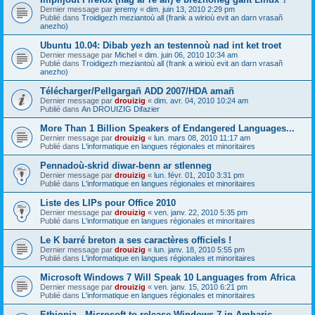
Dernier message par
jeremy
«
dim. juin 13, 2010 2:29 pm
Publié dans
Troidigezh meziantoù all (frank a wirioù evit an darn vrasañ
anezho)
Ubuntu 10.04: Dibab yezh an testennoù nad int ket troet
Dernier message par
Michel
«
dim. juin 06, 2010 10:34 am
Publié dans
Troidigezh meziantoù all (frank a wirioù evit an darn vrasañ
anezho)
Télécharger/Pellgargañ ADD 2007/HDA amañ
Dernier message par
drouizig
«
dim. avr. 04, 2010 10:24 am
Publié dans
An DROUIZIG Difazier
More Than 1 Billion Speakers of Endangered Languages...
Dernier message par
drouizig
«
lun. mars 08, 2010 11:17 am
Publié dans
L'informatique en langues régionales et minoritaires
Pennadoù-skrid diwar-benn ar stlenneg
Dernier message par
drouizig
«
lun. févr. 01, 2010 3:31 pm
Publié dans
L'informatique en langues régionales et minoritaires
Liste des LIPs pour Office 2010
Dernier message par
drouizig
«
ven. janv. 22, 2010 5:35 pm
Publié dans
L'informatique en langues régionales et minoritaires
Le K barré breton a ses caractères officiels !
Dernier message par
drouizig
«
lun. janv. 18, 2010 5:55 pm
Publié dans
L'informatique en langues régionales et minoritaires
Microsoft Windows 7 Will Speak 10 Languages from Africa
Dernier message par
drouizig
«
ven. janv. 15, 2010 6:21 pm
Publié dans
L'informatique en langues régionales et minoritaires
Ethiopia - Microsoft to release Windows 7 in Amharic