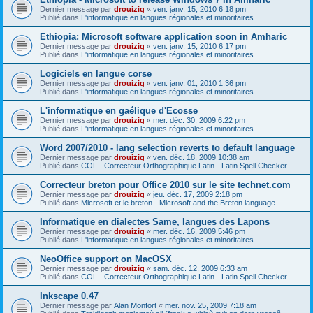
Dernier message par
drouizig
«
ven. janv. 15, 2010 6:18 pm
Publié dans
L'informatique en langues régionales et minoritaires
Ethiopia: Microsoft software application soon in Amharic
Dernier message par
drouizig
«
ven. janv. 15, 2010 6:17 pm
Publié dans
L'informatique en langues régionales et minoritaires
Logiciels en langue corse
Dernier message par
drouizig
«
ven. janv. 01, 2010 1:36 pm
Publié dans
L'informatique en langues régionales et minoritaires
L'informatique en gaélique d'Ecosse
Dernier message par
drouizig
«
mer. déc. 30, 2009 6:22 pm
Publié dans
L'informatique en langues régionales et minoritaires
Word 2007/2010 - lang selection reverts to default language
Dernier message par
drouizig
«
ven. déc. 18, 2009 10:38 am
Publié dans
COL - Correcteur Orthographique Latin - Latin Spell Checker
Correcteur breton pour Office 2010 sur le site technet.com
Dernier message par
drouizig
«
jeu. déc. 17, 2009 2:18 pm
Publié dans
Microsoft et le breton - Microsoft and the Breton language
Informatique en dialectes Same, langues des Lapons
Dernier message par
drouizig
«
mer. déc. 16, 2009 5:46 pm
Publié dans
L'informatique en langues régionales et minoritaires
NeoOffice support on MacOSX
Dernier message par
drouizig
«
sam. déc. 12, 2009 6:33 am
Publié dans
COL - Correcteur Orthographique Latin - Latin Spell Checker
Inkscape 0.47
Dernier message par
Alan Monfort
«
mer. nov. 25, 2009 7:18 am