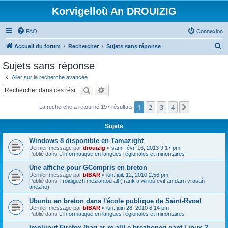
Korvigelloù An DROUIZIG
FAQ
Connexion
R
Accueil du forum
Rechercher
Sujets sans réponse
e
Sujets sans réponse
c
Aller sur la recherche avancée
h
Rechercher
Recherche avancée
e
1
2
3
4
Suivant
La recherche a retourné 197 résultats
r
c
Sujets
h
Windows 8 disponible en Tamazight
e
Dernier message par
drouizig
«
sam. févr. 16, 2013 9:17 pm
Publié dans
L'informatique en langues régionales et minoritaires
r
Une affiche pour GCompris en breton
Dernier message par
bIBAR
«
lun. juil. 12, 2010 2:56 pm
Publié dans
Troidigezh meziantoù all (frank a wirioù evit an darn vrasañ
anezho)
Ubuntu en breton dans l'école publique de Saint-Rvoal
Dernier message par
bIBAR
«
lun. juin 28, 2010 8:14 pm
Publié dans
L'informatique en langues régionales et minoritaires
Implijout Firefox (hag ar re all) e brezhoneg gant Linux ?