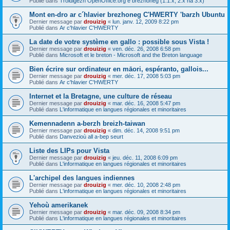
Publié dans
Troidigezh OpenOffice.org e brezhoneg (1.1.x, 2.x ha 3.x)
Mont en-dro ar c´hlavier brezhoneg C'HWERTY 'barzh Ubuntu
Dernier message par
drouizig
«
lun. janv. 12, 2009 8:22 pm
Publié dans
Ar c'hlavier C'HWERTY
La date de votre système en gallo : possible sous Vista !
Dernier message par
drouizig
«
ven. déc. 26, 2008 6:58 pm
Publié dans
Microsoft et le breton - Microsoft and the Breton language
Bien écrire sur ordinateur en māori, espéranto, gallois...
Dernier message par
drouizig
«
mer. déc. 17, 2008 5:03 pm
Publié dans
Ar c'hlavier C'HWERTY
Internet et la Bretagne, une culture de réseau
Dernier message par
drouizig
«
mar. déc. 16, 2008 5:47 pm
Publié dans
L'informatique en langues régionales et minoritaires
Kemennadenn a-berzh breizh-taiwan
Dernier message par
drouizig
«
dim. déc. 14, 2008 9:51 pm
Publié dans
Danvezioù all a-bep seurt
Liste des LIPs pour Vista
Dernier message par
drouizig
«
jeu. déc. 11, 2008 6:09 pm
Publié dans
L'informatique en langues régionales et minoritaires
L'archipel des langues indiennes
Dernier message par
drouizig
«
mer. déc. 10, 2008 2:48 pm
Publié dans
L'informatique en langues régionales et minoritaires
Yehoù amerikanek
Dernier message par
drouizig
«
mar. déc. 09, 2008 8:34 pm
Publié dans
L'informatique en langues régionales et minoritaires