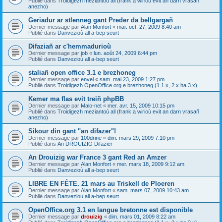
Publié dans
Troidigezh meziantoù all (frank a wirioù evit an darn vrasañ
anezho)
Geriadur ar stlenneg gant Preder da bellgargañ
Dernier message par
Alan Monfort
«
mar. oct. 27, 2009 8:40 am
Publié dans
Danvezioù all a-bep seurt
Difaziañ ar c'hemmadurioù
Dernier message par
job
«
lun. août 24, 2009 6:44 pm
Publié dans
Danvezioù all a-bep seurt
staliañ open office 3.1 e brezhoneg
Dernier message par
envel
«
sam. mai 23, 2009 1:27 pm
Publié dans
Troidigezh OpenOffice.org e brezhoneg (1.1.x, 2.x ha 3.x)
Kemer ma flas evit treiñ phpBB
Dernier message par
Malo-net
«
mer. avr. 15, 2009 10:15 pm
Publié dans
Troidigezh meziantoù all (frank a wirioù evit an darn vrasañ
anezho)
Sikour din gant "an difazer"!
Dernier message par
100drine
«
dim. mars 29, 2009 7:10 pm
Publié dans
An DROUIZIG Difazier
An Drouizig war France 3 gant Red an Amzer
Dernier message par
Alan Monfort
«
mer. mars 18, 2009 9:12 am
Publié dans
Danvezioù all a-bep seurt
LIBRE EN FÊTE. 21 mars au Triskell de Ploeren
Dernier message par
Alan Monfort
«
sam. mars 07, 2009 10:43 am
Publié dans
Danvezioù all a-bep seurt
OpenOffice.org 3.1 en langue bretonne est disponible
Dernier message par
drouizig
«
dim. mars 01, 2009 8:22 am