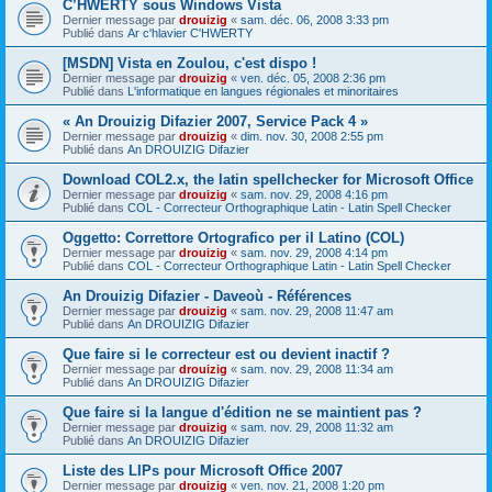
C’HWERTY sous Windows Vista
Dernier message par
drouizig
«
sam. déc. 06, 2008 3:33 pm
Publié dans
Ar c'hlavier C'HWERTY
[MSDN] Vista en Zoulou, c'est dispo !
Dernier message par
drouizig
«
ven. déc. 05, 2008 2:36 pm
Publié dans
L'informatique en langues régionales et minoritaires
« An Drouizig Difazier 2007, Service Pack 4 »
Dernier message par
drouizig
«
dim. nov. 30, 2008 2:55 pm
Publié dans
An DROUIZIG Difazier
Download COL2.x, the latin spellchecker for Microsoft Office
Dernier message par
drouizig
«
sam. nov. 29, 2008 4:16 pm
Publié dans
COL - Correcteur Orthographique Latin - Latin Spell Checker
Oggetto: Correttore Ortografico per il Latino (COL)
Dernier message par
drouizig
«
sam. nov. 29, 2008 4:14 pm
Publié dans
COL - Correcteur Orthographique Latin - Latin Spell Checker
An Drouizig Difazier - Daveoù - Références
Dernier message par
drouizig
«
sam. nov. 29, 2008 11:47 am
Publié dans
An DROUIZIG Difazier
Que faire si le correcteur est ou devient inactif ?
Dernier message par
drouizig
«
sam. nov. 29, 2008 11:34 am
Publié dans
An DROUIZIG Difazier
Que faire si la langue d'édition ne se maintient pas ?
Dernier message par
drouizig
«
sam. nov. 29, 2008 11:32 am
Publié dans
An DROUIZIG Difazier
Liste des LIPs pour Microsoft Office 2007
Dernier message par
drouizig
«
ven. nov. 21, 2008 1:20 pm