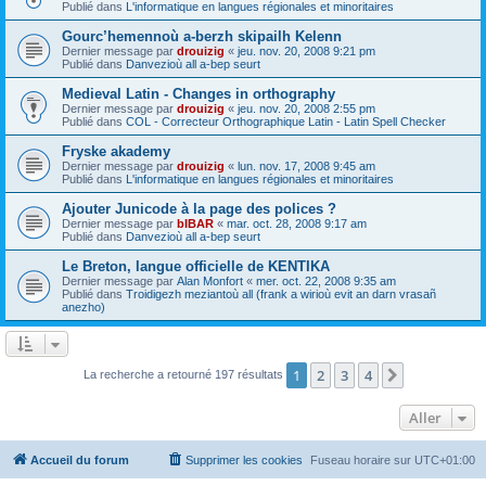
Publié dans
L'informatique en langues régionales et minoritaires
Gourc’hemennoù a-berzh skipailh Kelenn
Dernier message par
drouizig
«
jeu. nov. 20, 2008 9:21 pm
Publié dans
Danvezioù all a-bep seurt
Medieval Latin - Changes in orthography
Dernier message par
drouizig
«
jeu. nov. 20, 2008 2:55 pm
Publié dans
COL - Correcteur Orthographique Latin - Latin Spell Checker
Fryske akademy
Dernier message par
drouizig
«
lun. nov. 17, 2008 9:45 am
Publié dans
L'informatique en langues régionales et minoritaires
Ajouter Junicode à la page des polices ?
Dernier message par
bIBAR
«
mar. oct. 28, 2008 9:17 am
Publié dans
Danvezioù all a-bep seurt
Le Breton, langue officielle de KENTIKA
Dernier message par
Alan Monfort
«
mer. oct. 22, 2008 9:35 am
Publié dans
Troidigezh meziantoù all (frank a wirioù evit an darn vrasañ
anezho)
1
2
3
4
Suivant
La recherche a retourné 197 résultats
Aller
Accueil du forum
Supprimer les cookies
Fuseau horaire sur
UTC+01:00