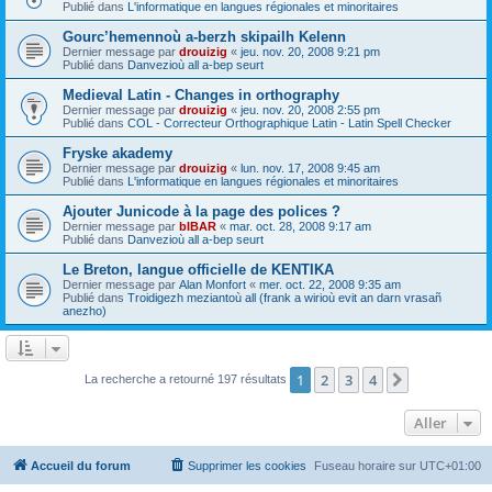
Publié dans
L'informatique en langues régionales et minoritaires
Gourc’hemennoù a-berzh skipailh Kelenn
Dernier message par
drouizig
«
jeu. nov. 20, 2008 9:21 pm
Publié dans
Danvezioù all a-bep seurt
Medieval Latin - Changes in orthography
Dernier message par
drouizig
«
jeu. nov. 20, 2008 2:55 pm
Publié dans
COL - Correcteur Orthographique Latin - Latin Spell Checker
Fryske akademy
Dernier message par
drouizig
«
lun. nov. 17, 2008 9:45 am
Publié dans
L'informatique en langues régionales et minoritaires
Ajouter Junicode à la page des polices ?
Dernier message par
bIBAR
«
mar. oct. 28, 2008 9:17 am
Publié dans
Danvezioù all a-bep seurt
Le Breton, langue officielle de KENTIKA
Dernier message par
Alan Monfort
«
mer. oct. 22, 2008 9:35 am
Publié dans
Troidigezh meziantoù all (frank a wirioù evit an darn vrasañ
anezho)
1
2
3
4
Suivant
La recherche a retourné 197 résultats
Aller
Accueil du forum
Supprimer les cookies
Fuseau horaire sur
UTC+01:00