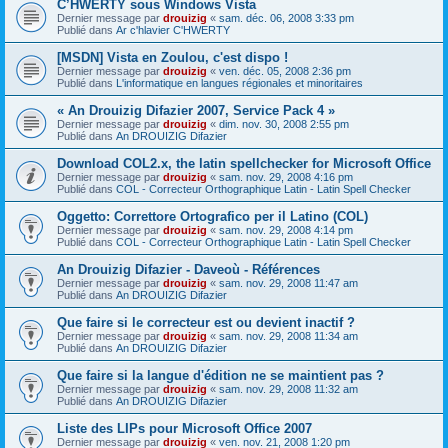
C’HWERTY sous Windows Vista
Dernier message par
drouizig
«
sam. déc. 06, 2008 3:33 pm
Publié dans
Ar c'hlavier C'HWERTY
[MSDN] Vista en Zoulou, c'est dispo !
Dernier message par
drouizig
«
ven. déc. 05, 2008 2:36 pm
Publié dans
L'informatique en langues régionales et minoritaires
« An Drouizig Difazier 2007, Service Pack 4 »
Dernier message par
drouizig
«
dim. nov. 30, 2008 2:55 pm
Publié dans
An DROUIZIG Difazier
Download COL2.x, the latin spellchecker for Microsoft Office
Dernier message par
drouizig
«
sam. nov. 29, 2008 4:16 pm
Publié dans
COL - Correcteur Orthographique Latin - Latin Spell Checker
Oggetto: Correttore Ortografico per il Latino (COL)
Dernier message par
drouizig
«
sam. nov. 29, 2008 4:14 pm
Publié dans
COL - Correcteur Orthographique Latin - Latin Spell Checker
An Drouizig Difazier - Daveoù - Références
Dernier message par
drouizig
«
sam. nov. 29, 2008 11:47 am
Publié dans
An DROUIZIG Difazier
Que faire si le correcteur est ou devient inactif ?
Dernier message par
drouizig
«
sam. nov. 29, 2008 11:34 am
Publié dans
An DROUIZIG Difazier
Que faire si la langue d'édition ne se maintient pas ?
Dernier message par
drouizig
«
sam. nov. 29, 2008 11:32 am
Publié dans
An DROUIZIG Difazier
Liste des LIPs pour Microsoft Office 2007
Dernier message par
drouizig
«
ven. nov. 21, 2008 1:20 pm