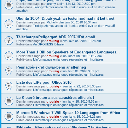
Dernier message par
jeremy
«
dim. juin 13, 2010 2:29 pm
Publié dans
Troidigezh meziantoù all (frank a wirioù evit an darn vrasañ
anezho)
Ubuntu 10.04: Dibab yezh an testennoù nad int ket troet
Dernier message par
Michel
«
dim. juin 06, 2010 10:34 am
Publié dans
Troidigezh meziantoù all (frank a wirioù evit an darn vrasañ
anezho)
Télécharger/Pellgargañ ADD 2007/HDA amañ
Dernier message par
drouizig
«
dim. avr. 04, 2010 10:24 am
Publié dans
An DROUIZIG Difazier
More Than 1 Billion Speakers of Endangered Languages...
Dernier message par
drouizig
«
lun. mars 08, 2010 11:17 am
Publié dans
L'informatique en langues régionales et minoritaires
Pennadoù-skrid diwar-benn ar stlenneg
Dernier message par
drouizig
«
lun. févr. 01, 2010 3:31 pm
Publié dans
L'informatique en langues régionales et minoritaires
Liste des LIPs pour Office 2010
Dernier message par
drouizig
«
ven. janv. 22, 2010 5:35 pm
Publié dans
L'informatique en langues régionales et minoritaires
Le K barré breton a ses caractères officiels !
Dernier message par
drouizig
«
lun. janv. 18, 2010 5:55 pm
Publié dans
L'informatique en langues régionales et minoritaires
Microsoft Windows 7 Will Speak 10 Languages from Africa
Dernier message par
drouizig
«
ven. janv. 15, 2010 6:21 pm
Publié dans
L'informatique en langues régionales et minoritaires
Ethiopia - Microsoft to release Windows 7 in Amharic