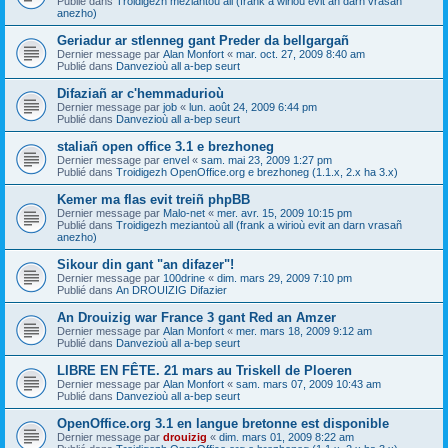
Publié dans
Troidigezh meziantoù all (frank a wirioù evit an darn vrasañ
anezho)
Geriadur ar stlenneg gant Preder da bellgargañ
Dernier message par
Alan Monfort
«
mar. oct. 27, 2009 8:40 am
Publié dans
Danvezioù all a-bep seurt
Difaziañ ar c'hemmadurioù
Dernier message par
job
«
lun. août 24, 2009 6:44 pm
Publié dans
Danvezioù all a-bep seurt
staliañ open office 3.1 e brezhoneg
Dernier message par
envel
«
sam. mai 23, 2009 1:27 pm
Publié dans
Troidigezh OpenOffice.org e brezhoneg (1.1.x, 2.x ha 3.x)
Kemer ma flas evit treiñ phpBB
Dernier message par
Malo-net
«
mer. avr. 15, 2009 10:15 pm
Publié dans
Troidigezh meziantoù all (frank a wirioù evit an darn vrasañ
anezho)
Sikour din gant "an difazer"!
Dernier message par
100drine
«
dim. mars 29, 2009 7:10 pm
Publié dans
An DROUIZIG Difazier
An Drouizig war France 3 gant Red an Amzer
Dernier message par
Alan Monfort
«
mer. mars 18, 2009 9:12 am
Publié dans
Danvezioù all a-bep seurt
LIBRE EN FÊTE. 21 mars au Triskell de Ploeren
Dernier message par
Alan Monfort
«
sam. mars 07, 2009 10:43 am
Publié dans
Danvezioù all a-bep seurt
OpenOffice.org 3.1 en langue bretonne est disponible
Dernier message par
drouizig
«
dim. mars 01, 2009 8:22 am