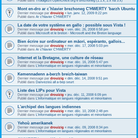
Publié dans
Troidigezh OpenOffice.org e brezhoneg (1.1.x, 2.x ha 3.x)
Mont en-dro ar c´hlavier brezhoneg C'HWERTY 'barzh Ubuntu
Dernier message par
drouizig
«
lun. janv. 12, 2009 8:22 pm
Publié dans
Ar c'hlavier C'HWERTY
La date de votre système en gallo : possible sous Vista !
Dernier message par
drouizig
«
ven. déc. 26, 2008 6:58 pm
Publié dans
Microsoft et le breton - Microsoft and the Breton language
Bien écrire sur ordinateur en māori, espéranto, gallois...
Dernier message par
drouizig
«
mer. déc. 17, 2008 5:03 pm
Publié dans
Ar c'hlavier C'HWERTY
Internet et la Bretagne, une culture de réseau
Dernier message par
drouizig
«
mar. déc. 16, 2008 5:47 pm
Publié dans
L'informatique en langues régionales et minoritaires
Kemennadenn a-berzh breizh-taiwan
Dernier message par
drouizig
«
dim. déc. 14, 2008 9:51 pm
Publié dans
Danvezioù all a-bep seurt
Liste des LIPs pour Vista
Dernier message par
drouizig
«
jeu. déc. 11, 2008 6:09 pm
Publié dans
L'informatique en langues régionales et minoritaires
L'archipel des langues indiennes
Dernier message par
drouizig
«
mer. déc. 10, 2008 2:48 pm
Publié dans
L'informatique en langues régionales et minoritaires
Yehoù amerikanek
Dernier message par
drouizig
«
mar. déc. 09, 2008 8:34 pm
Publié dans
L'informatique en langues régionales et minoritaires