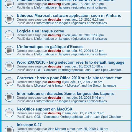
Dernier message par
drouizig
«
ven. janv. 15, 2010 6:18 pm
Publié dans
L'informatique en langues régionales et minoritaires
Ethiopia: Microsoft software application soon in Amharic
Dernier message par
drouizig
«
ven. janv. 15, 2010 6:17 pm
Publié dans
L'informatique en langues régionales et minoritaires
Logiciels en langue corse
Dernier message par
drouizig
«
ven. janv. 01, 2010 1:36 pm
Publié dans
L'informatique en langues régionales et minoritaires
L'informatique en gaélique d'Ecosse
Dernier message par
drouizig
«
mer. déc. 30, 2009 6:22 pm
Publié dans
L'informatique en langues régionales et minoritaires
Word 2007/2010 - lang selection reverts to default language
Dernier message par
drouizig
«
ven. déc. 18, 2009 10:38 am
Publié dans
COL - Correcteur Orthographique Latin - Latin Spell Checker
Correcteur breton pour Office 2010 sur le site technet.com
Dernier message par
drouizig
«
jeu. déc. 17, 2009 2:18 pm
Publié dans
Microsoft et le breton - Microsoft and the Breton language
Informatique en dialectes Same, langues des Lapons
Dernier message par
drouizig
«
mer. déc. 16, 2009 5:46 pm
Publié dans
L'informatique en langues régionales et minoritaires
NeoOffice support on MacOSX
Dernier message par
drouizig
«
sam. déc. 12, 2009 6:33 am
Publié dans
COL - Correcteur Orthographique Latin - Latin Spell Checker
Inkscape 0.47
Dernier message par
Alan Monfort
«
mer. nov. 25, 2009 7:18 am