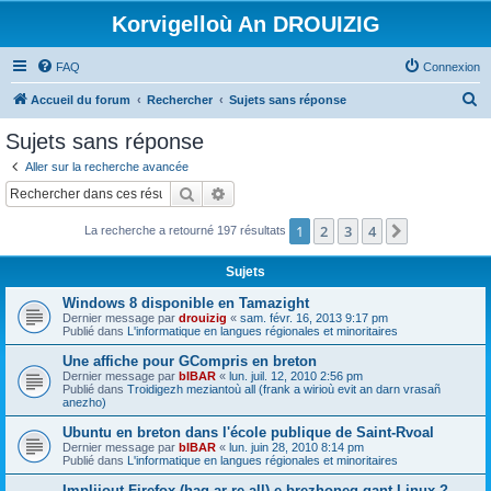
Korvigelloù An DROUIZIG
FAQ
Connexion
R
Accueil du forum
Rechercher
Sujets sans réponse
e
Sujets sans réponse
c
Aller sur la recherche avancée
h
Rechercher
Recherche avancée
e
1
2
3
4
Suivant
La recherche a retourné 197 résultats
r
c
Sujets
h
Windows 8 disponible en Tamazight
e
Dernier message par
drouizig
«
sam. févr. 16, 2013 9:17 pm
Publié dans
L'informatique en langues régionales et minoritaires
r
Une affiche pour GCompris en breton
Dernier message par
bIBAR
«
lun. juil. 12, 2010 2:56 pm
Publié dans
Troidigezh meziantoù all (frank a wirioù evit an darn vrasañ
anezho)
Ubuntu en breton dans l'école publique de Saint-Rvoal
Dernier message par
bIBAR
«
lun. juin 28, 2010 8:14 pm
Publié dans
L'informatique en langues régionales et minoritaires
Implijout Firefox (hag ar re all) e brezhoneg gant Linux ?