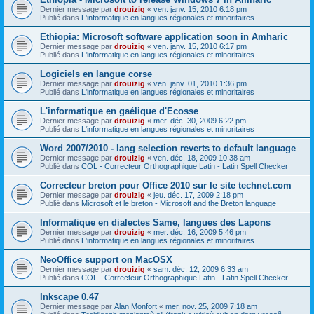
Dernier message par
drouizig
«
ven. janv. 15, 2010 6:18 pm
Publié dans
L'informatique en langues régionales et minoritaires
Ethiopia: Microsoft software application soon in Amharic
Dernier message par
drouizig
«
ven. janv. 15, 2010 6:17 pm
Publié dans
L'informatique en langues régionales et minoritaires
Logiciels en langue corse
Dernier message par
drouizig
«
ven. janv. 01, 2010 1:36 pm
Publié dans
L'informatique en langues régionales et minoritaires
L'informatique en gaélique d'Ecosse
Dernier message par
drouizig
«
mer. déc. 30, 2009 6:22 pm
Publié dans
L'informatique en langues régionales et minoritaires
Word 2007/2010 - lang selection reverts to default language
Dernier message par
drouizig
«
ven. déc. 18, 2009 10:38 am
Publié dans
COL - Correcteur Orthographique Latin - Latin Spell Checker
Correcteur breton pour Office 2010 sur le site technet.com
Dernier message par
drouizig
«
jeu. déc. 17, 2009 2:18 pm
Publié dans
Microsoft et le breton - Microsoft and the Breton language
Informatique en dialectes Same, langues des Lapons
Dernier message par
drouizig
«
mer. déc. 16, 2009 5:46 pm
Publié dans
L'informatique en langues régionales et minoritaires
NeoOffice support on MacOSX
Dernier message par
drouizig
«
sam. déc. 12, 2009 6:33 am
Publié dans
COL - Correcteur Orthographique Latin - Latin Spell Checker
Inkscape 0.47
Dernier message par
Alan Monfort
«
mer. nov. 25, 2009 7:18 am