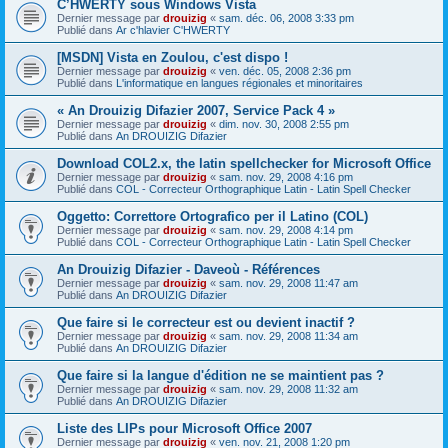
C’HWERTY sous Windows Vista
Dernier message par
drouizig
«
sam. déc. 06, 2008 3:33 pm
Publié dans
Ar c'hlavier C'HWERTY
[MSDN] Vista en Zoulou, c'est dispo !
Dernier message par
drouizig
«
ven. déc. 05, 2008 2:36 pm
Publié dans
L'informatique en langues régionales et minoritaires
« An Drouizig Difazier 2007, Service Pack 4 »
Dernier message par
drouizig
«
dim. nov. 30, 2008 2:55 pm
Publié dans
An DROUIZIG Difazier
Download COL2.x, the latin spellchecker for Microsoft Office
Dernier message par
drouizig
«
sam. nov. 29, 2008 4:16 pm
Publié dans
COL - Correcteur Orthographique Latin - Latin Spell Checker
Oggetto: Correttore Ortografico per il Latino (COL)
Dernier message par
drouizig
«
sam. nov. 29, 2008 4:14 pm
Publié dans
COL - Correcteur Orthographique Latin - Latin Spell Checker
An Drouizig Difazier - Daveoù - Références
Dernier message par
drouizig
«
sam. nov. 29, 2008 11:47 am
Publié dans
An DROUIZIG Difazier
Que faire si le correcteur est ou devient inactif ?
Dernier message par
drouizig
«
sam. nov. 29, 2008 11:34 am
Publié dans
An DROUIZIG Difazier
Que faire si la langue d'édition ne se maintient pas ?
Dernier message par
drouizig
«
sam. nov. 29, 2008 11:32 am
Publié dans
An DROUIZIG Difazier
Liste des LIPs pour Microsoft Office 2007
Dernier message par
drouizig
«
ven. nov. 21, 2008 1:20 pm