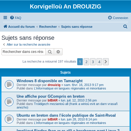
Korvigelloù An DROUIZIG
FAQ
Connexion
R
Accueil du forum
Rechercher
Sujets sans réponse
e
Sujets sans réponse
c
Aller sur la recherche avancée
h
Rechercher
Recherche avancée
e
1
2
3
4
Suivant
La recherche a retourné 197 résultats
r
c
Sujets
h
Windows 8 disponible en Tamazight
e
Dernier message par
drouizig
«
sam. févr. 16, 2013 9:17 pm
Publié dans
L'informatique en langues régionales et minoritaires
r
Une affiche pour GCompris en breton
Dernier message par
bIBAR
«
lun. juil. 12, 2010 2:56 pm
Publié dans
Troidigezh meziantoù all (frank a wirioù evit an darn vrasañ
anezho)
Ubuntu en breton dans l'école publique de Saint-Rvoal
Dernier message par
bIBAR
«
lun. juin 28, 2010 8:14 pm
Publié dans
L'informatique en langues régionales et minoritaires
Implijout Firefox (hag ar re all) e brezhoneg gant Linux ?