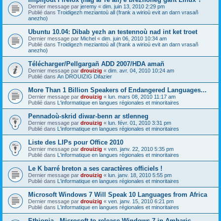
Dernier message par
jeremy
«
dim. juin 13, 2010 2:29 pm
Publié dans
Troidigezh meziantoù all (frank a wirioù evit an darn vrasañ
anezho)
Ubuntu 10.04: Dibab yezh an testennoù nad int ket troet
Dernier message par
Michel
«
dim. juin 06, 2010 10:34 am
Publié dans
Troidigezh meziantoù all (frank a wirioù evit an darn vrasañ
anezho)
Télécharger/Pellgargañ ADD 2007/HDA amañ
Dernier message par
drouizig
«
dim. avr. 04, 2010 10:24 am
Publié dans
An DROUIZIG Difazier
More Than 1 Billion Speakers of Endangered Languages...
Dernier message par
drouizig
«
lun. mars 08, 2010 11:17 am
Publié dans
L'informatique en langues régionales et minoritaires
Pennadoù-skrid diwar-benn ar stlenneg
Dernier message par
drouizig
«
lun. févr. 01, 2010 3:31 pm
Publié dans
L'informatique en langues régionales et minoritaires
Liste des LIPs pour Office 2010
Dernier message par
drouizig
«
ven. janv. 22, 2010 5:35 pm
Publié dans
L'informatique en langues régionales et minoritaires
Le K barré breton a ses caractères officiels !
Dernier message par
drouizig
«
lun. janv. 18, 2010 5:55 pm
Publié dans
L'informatique en langues régionales et minoritaires
Microsoft Windows 7 Will Speak 10 Languages from Africa
Dernier message par
drouizig
«
ven. janv. 15, 2010 6:21 pm
Publié dans
L'informatique en langues régionales et minoritaires
Ethiopia - Microsoft to release Windows 7 in Amharic