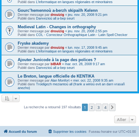
Publié dans
L'informatique en langues régionales et minoritaires
Gourc’hemennoù a-berzh skipailh Kelenn
Dernier message par
drouizig
«
jeu. nov. 20, 2008 9:21 pm
Publié dans
Danvezioù all a-bep seurt
Medieval Latin - Changes in orthography
Dernier message par
drouizig
«
jeu. nov. 20, 2008 2:55 pm
Publié dans
COL - Correcteur Orthographique Latin - Latin Spell Checker
Fryske akademy
Dernier message par
drouizig
«
lun. nov. 17, 2008 9:45 am
Publié dans
L'informatique en langues régionales et minoritaires
Ajouter Junicode à la page des polices ?
Dernier message par
bIBAR
«
mar. oct. 28, 2008 9:17 am
Publié dans
Danvezioù all a-bep seurt
Le Breton, langue officielle de KENTIKA
Dernier message par
Alan Monfort
«
mer. oct. 22, 2008 9:35 am
Publié dans
Troidigezh meziantoù all (frank a wirioù evit an darn vrasañ
anezho)
1
2
3
4
Suivant
La recherche a retourné 197 résultats
Aller
Accueil du forum
Supprimer les cookies
Fuseau horaire sur
UTC+01:00