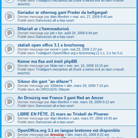
Publié dans
Troidigezh meziantoù all (frank a wirioù evit an darn vrasañ
anezho)
Geriadur ar stlenneg gant Preder da bellgargañ
Dernier message par
Alan Monfort
«
mar. oct. 27, 2009 8:40 am
Publié dans
Danvezioù all a-bep seurt
Difaziañ ar c'hemmadurioù
Dernier message par
job
«
lun. août 24, 2009 6:44 pm
Publié dans
Danvezioù all a-bep seurt
staliañ open office 3.1 e brezhoneg
Dernier message par
envel
«
sam. mai 23, 2009 1:27 pm
Publié dans
Troidigezh OpenOffice.org e brezhoneg (1.1.x, 2.x ha 3.x)
Kemer ma flas evit treiñ phpBB
Dernier message par
Malo-net
«
mer. avr. 15, 2009 10:15 pm
Publié dans
Troidigezh meziantoù all (frank a wirioù evit an darn vrasañ
anezho)
Sikour din gant "an difazer"!
Dernier message par
100drine
«
dim. mars 29, 2009 7:10 pm
Publié dans
An DROUIZIG Difazier
An Drouizig war France 3 gant Red an Amzer
Dernier message par
Alan Monfort
«
mer. mars 18, 2009 9:12 am
Publié dans
Danvezioù all a-bep seurt
LIBRE EN FÊTE. 21 mars au Triskell de Ploeren
Dernier message par
Alan Monfort
«
sam. mars 07, 2009 10:43 am
Publié dans
Danvezioù all a-bep seurt
OpenOffice.org 3.1 en langue bretonne est disponible
Dernier message par
drouizig
«
dim. mars 01, 2009 8:22 am