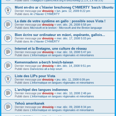
Publié dans
Troidigezh OpenOffice.org e brezhoneg (1.1.x, 2.x ha 3.x)
Mont en-dro ar c´hlavier brezhoneg C'HWERTY 'barzh Ubuntu
Dernier message par
drouizig
«
lun. janv. 12, 2009 8:22 pm
Publié dans
Ar c'hlavier C'HWERTY
La date de votre système en gallo : possible sous Vista !
Dernier message par
drouizig
«
ven. déc. 26, 2008 6:58 pm
Publié dans
Microsoft et le breton - Microsoft and the Breton language
Bien écrire sur ordinateur en māori, espéranto, gallois...
Dernier message par
drouizig
«
mer. déc. 17, 2008 5:03 pm
Publié dans
Ar c'hlavier C'HWERTY
Internet et la Bretagne, une culture de réseau
Dernier message par
drouizig
«
mar. déc. 16, 2008 5:47 pm
Publié dans
L'informatique en langues régionales et minoritaires
Kemennadenn a-berzh breizh-taiwan
Dernier message par
drouizig
«
dim. déc. 14, 2008 9:51 pm
Publié dans
Danvezioù all a-bep seurt
Liste des LIPs pour Vista
Dernier message par
drouizig
«
jeu. déc. 11, 2008 6:09 pm
Publié dans
L'informatique en langues régionales et minoritaires
L'archipel des langues indiennes
Dernier message par
drouizig
«
mer. déc. 10, 2008 2:48 pm
Publié dans
L'informatique en langues régionales et minoritaires
Yehoù amerikanek
Dernier message par
drouizig
«
mar. déc. 09, 2008 8:34 pm
Publié dans
L'informatique en langues régionales et minoritaires