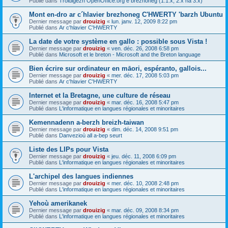
Publié dans
Troidigezh OpenOffice.org e brezhoneg (1.1.x, 2.x ha 3.x)
Mont en-dro ar c´hlavier brezhoneg C'HWERTY 'barzh Ubuntu
Dernier message par
drouizig
«
lun. janv. 12, 2009 8:22 pm
Publié dans
Ar c'hlavier C'HWERTY
La date de votre système en gallo : possible sous Vista !
Dernier message par
drouizig
«
ven. déc. 26, 2008 6:58 pm
Publié dans
Microsoft et le breton - Microsoft and the Breton language
Bien écrire sur ordinateur en māori, espéranto, gallois...
Dernier message par
drouizig
«
mer. déc. 17, 2008 5:03 pm
Publié dans
Ar c'hlavier C'HWERTY
Internet et la Bretagne, une culture de réseau
Dernier message par
drouizig
«
mar. déc. 16, 2008 5:47 pm
Publié dans
L'informatique en langues régionales et minoritaires
Kemennadenn a-berzh breizh-taiwan
Dernier message par
drouizig
«
dim. déc. 14, 2008 9:51 pm
Publié dans
Danvezioù all a-bep seurt
Liste des LIPs pour Vista
Dernier message par
drouizig
«
jeu. déc. 11, 2008 6:09 pm
Publié dans
L'informatique en langues régionales et minoritaires
L'archipel des langues indiennes
Dernier message par
drouizig
«
mer. déc. 10, 2008 2:48 pm
Publié dans
L'informatique en langues régionales et minoritaires
Yehoù amerikanek
Dernier message par
drouizig
«
mar. déc. 09, 2008 8:34 pm
Publié dans
L'informatique en langues régionales et minoritaires