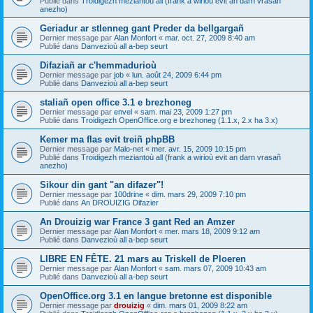
Publié dans
Troidigezh meziantoù all (frank a wirioù evit an darn vrasañ
anezho)
Geriadur ar stlenneg gant Preder da bellgargañ
Dernier message par
Alan Monfort
«
mar. oct. 27, 2009 8:40 am
Publié dans
Danvezioù all a-bep seurt
Difaziañ ar c'hemmadurioù
Dernier message par
job
«
lun. août 24, 2009 6:44 pm
Publié dans
Danvezioù all a-bep seurt
staliañ open office 3.1 e brezhoneg
Dernier message par
envel
«
sam. mai 23, 2009 1:27 pm
Publié dans
Troidigezh OpenOffice.org e brezhoneg (1.1.x, 2.x ha 3.x)
Kemer ma flas evit treiñ phpBB
Dernier message par
Malo-net
«
mer. avr. 15, 2009 10:15 pm
Publié dans
Troidigezh meziantoù all (frank a wirioù evit an darn vrasañ
anezho)
Sikour din gant "an difazer"!
Dernier message par
100drine
«
dim. mars 29, 2009 7:10 pm
Publié dans
An DROUIZIG Difazier
An Drouizig war France 3 gant Red an Amzer
Dernier message par
Alan Monfort
«
mer. mars 18, 2009 9:12 am
Publié dans
Danvezioù all a-bep seurt
LIBRE EN FÊTE. 21 mars au Triskell de Ploeren
Dernier message par
Alan Monfort
«
sam. mars 07, 2009 10:43 am
Publié dans
Danvezioù all a-bep seurt
OpenOffice.org 3.1 en langue bretonne est disponible
Dernier message par
drouizig
«
dim. mars 01, 2009 8:22 am