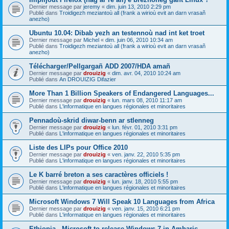
Dernier message par
jeremy
«
dim. juin 13, 2010 2:29 pm
Publié dans
Troidigezh meziantoù all (frank a wirioù evit an darn vrasañ
anezho)
Ubuntu 10.04: Dibab yezh an testennoù nad int ket troet
Dernier message par
Michel
«
dim. juin 06, 2010 10:34 am
Publié dans
Troidigezh meziantoù all (frank a wirioù evit an darn vrasañ
anezho)
Télécharger/Pellgargañ ADD 2007/HDA amañ
Dernier message par
drouizig
«
dim. avr. 04, 2010 10:24 am
Publié dans
An DROUIZIG Difazier
More Than 1 Billion Speakers of Endangered Languages...
Dernier message par
drouizig
«
lun. mars 08, 2010 11:17 am
Publié dans
L'informatique en langues régionales et minoritaires
Pennadoù-skrid diwar-benn ar stlenneg
Dernier message par
drouizig
«
lun. févr. 01, 2010 3:31 pm
Publié dans
L'informatique en langues régionales et minoritaires
Liste des LIPs pour Office 2010
Dernier message par
drouizig
«
ven. janv. 22, 2010 5:35 pm
Publié dans
L'informatique en langues régionales et minoritaires
Le K barré breton a ses caractères officiels !
Dernier message par
drouizig
«
lun. janv. 18, 2010 5:55 pm
Publié dans
L'informatique en langues régionales et minoritaires
Microsoft Windows 7 Will Speak 10 Languages from Africa
Dernier message par
drouizig
«
ven. janv. 15, 2010 6:21 pm
Publié dans
L'informatique en langues régionales et minoritaires
Ethiopia - Microsoft to release Windows 7 in Amharic