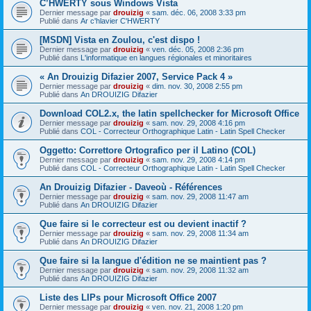
C’HWERTY sous Windows Vista
Dernier message par
drouizig
«
sam. déc. 06, 2008 3:33 pm
Publié dans
Ar c'hlavier C'HWERTY
[MSDN] Vista en Zoulou, c'est dispo !
Dernier message par
drouizig
«
ven. déc. 05, 2008 2:36 pm
Publié dans
L'informatique en langues régionales et minoritaires
« An Drouizig Difazier 2007, Service Pack 4 »
Dernier message par
drouizig
«
dim. nov. 30, 2008 2:55 pm
Publié dans
An DROUIZIG Difazier
Download COL2.x, the latin spellchecker for Microsoft Office
Dernier message par
drouizig
«
sam. nov. 29, 2008 4:16 pm
Publié dans
COL - Correcteur Orthographique Latin - Latin Spell Checker
Oggetto: Correttore Ortografico per il Latino (COL)
Dernier message par
drouizig
«
sam. nov. 29, 2008 4:14 pm
Publié dans
COL - Correcteur Orthographique Latin - Latin Spell Checker
An Drouizig Difazier - Daveoù - Références
Dernier message par
drouizig
«
sam. nov. 29, 2008 11:47 am
Publié dans
An DROUIZIG Difazier
Que faire si le correcteur est ou devient inactif ?
Dernier message par
drouizig
«
sam. nov. 29, 2008 11:34 am
Publié dans
An DROUIZIG Difazier
Que faire si la langue d'édition ne se maintient pas ?
Dernier message par
drouizig
«
sam. nov. 29, 2008 11:32 am
Publié dans
An DROUIZIG Difazier
Liste des LIPs pour Microsoft Office 2007
Dernier message par
drouizig
«
ven. nov. 21, 2008 1:20 pm