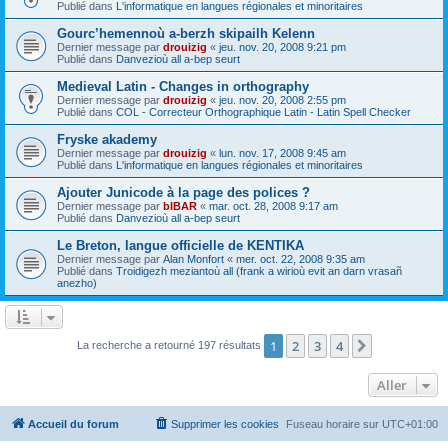
Publié dans
L'informatique en langues régionales et minoritaires
Gourc’hemennoù a-berzh skipailh Kelenn
Dernier message par
drouizig
«
jeu. nov. 20, 2008 9:21 pm
Publié dans
Danvezioù all a-bep seurt
Medieval Latin - Changes in orthography
Dernier message par
drouizig
«
jeu. nov. 20, 2008 2:55 pm
Publié dans
COL - Correcteur Orthographique Latin - Latin Spell Checker
Fryske akademy
Dernier message par
drouizig
«
lun. nov. 17, 2008 9:45 am
Publié dans
L'informatique en langues régionales et minoritaires
Ajouter Junicode à la page des polices ?
Dernier message par
bIBAR
«
mar. oct. 28, 2008 9:17 am
Publié dans
Danvezioù all a-bep seurt
Le Breton, langue officielle de KENTIKA
Dernier message par
Alan Monfort
«
mer. oct. 22, 2008 9:35 am
Publié dans
Troidigezh meziantoù all (frank a wirioù evit an darn vrasañ
anezho)
1
2
3
4
Suivant
La recherche a retourné 197 résultats
Aller
Accueil du forum
Supprimer les cookies
Fuseau horaire sur
UTC+01:00