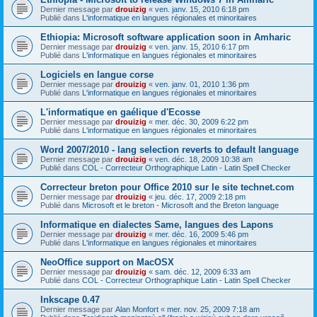
Dernier message par
drouizig
«
ven. janv. 15, 2010 6:18 pm
Publié dans
L'informatique en langues régionales et minoritaires
Ethiopia: Microsoft software application soon in Amharic
Dernier message par
drouizig
«
ven. janv. 15, 2010 6:17 pm
Publié dans
L'informatique en langues régionales et minoritaires
Logiciels en langue corse
Dernier message par
drouizig
«
ven. janv. 01, 2010 1:36 pm
Publié dans
L'informatique en langues régionales et minoritaires
L'informatique en gaélique d'Ecosse
Dernier message par
drouizig
«
mer. déc. 30, 2009 6:22 pm
Publié dans
L'informatique en langues régionales et minoritaires
Word 2007/2010 - lang selection reverts to default language
Dernier message par
drouizig
«
ven. déc. 18, 2009 10:38 am
Publié dans
COL - Correcteur Orthographique Latin - Latin Spell Checker
Correcteur breton pour Office 2010 sur le site technet.com
Dernier message par
drouizig
«
jeu. déc. 17, 2009 2:18 pm
Publié dans
Microsoft et le breton - Microsoft and the Breton language
Informatique en dialectes Same, langues des Lapons
Dernier message par
drouizig
«
mer. déc. 16, 2009 5:46 pm
Publié dans
L'informatique en langues régionales et minoritaires
NeoOffice support on MacOSX
Dernier message par
drouizig
«
sam. déc. 12, 2009 6:33 am
Publié dans
COL - Correcteur Orthographique Latin - Latin Spell Checker
Inkscape 0.47
Dernier message par
Alan Monfort
«
mer. nov. 25, 2009 7:18 am