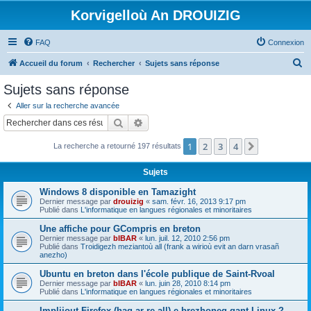
Korvigelloù An DROUIZIG
FAQ
Connexion
R
Accueil du forum
Rechercher
Sujets sans réponse
e
Sujets sans réponse
c
Aller sur la recherche avancée
h
Rechercher
Recherche avancée
e
1
2
3
4
Suivant
La recherche a retourné 197 résultats
r
c
Sujets
h
Windows 8 disponible en Tamazight
e
Dernier message par
drouizig
«
sam. févr. 16, 2013 9:17 pm
Publié dans
L'informatique en langues régionales et minoritaires
r
Une affiche pour GCompris en breton
Dernier message par
bIBAR
«
lun. juil. 12, 2010 2:56 pm
Publié dans
Troidigezh meziantoù all (frank a wirioù evit an darn vrasañ
anezho)
Ubuntu en breton dans l'école publique de Saint-Rvoal
Dernier message par
bIBAR
«
lun. juin 28, 2010 8:14 pm
Publié dans
L'informatique en langues régionales et minoritaires
Implijout Firefox (hag ar re all) e brezhoneg gant Linux ?