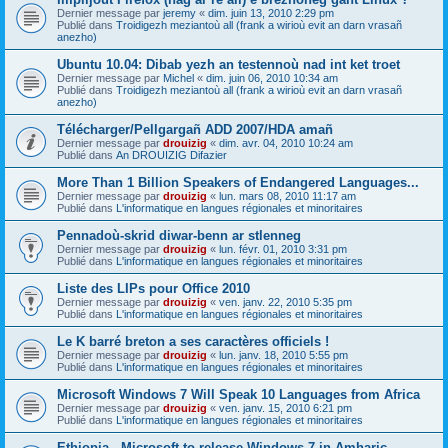
Dernier message par
jeremy
«
dim. juin 13, 2010 2:29 pm
Publié dans
Troidigezh meziantoù all (frank a wirioù evit an darn vrasañ
anezho)
Ubuntu 10.04: Dibab yezh an testennoù nad int ket troet
Dernier message par
Michel
«
dim. juin 06, 2010 10:34 am
Publié dans
Troidigezh meziantoù all (frank a wirioù evit an darn vrasañ
anezho)
Télécharger/Pellgargañ ADD 2007/HDA amañ
Dernier message par
drouizig
«
dim. avr. 04, 2010 10:24 am
Publié dans
An DROUIZIG Difazier
More Than 1 Billion Speakers of Endangered Languages...
Dernier message par
drouizig
«
lun. mars 08, 2010 11:17 am
Publié dans
L'informatique en langues régionales et minoritaires
Pennadoù-skrid diwar-benn ar stlenneg
Dernier message par
drouizig
«
lun. févr. 01, 2010 3:31 pm
Publié dans
L'informatique en langues régionales et minoritaires
Liste des LIPs pour Office 2010
Dernier message par
drouizig
«
ven. janv. 22, 2010 5:35 pm
Publié dans
L'informatique en langues régionales et minoritaires
Le K barré breton a ses caractères officiels !
Dernier message par
drouizig
«
lun. janv. 18, 2010 5:55 pm
Publié dans
L'informatique en langues régionales et minoritaires
Microsoft Windows 7 Will Speak 10 Languages from Africa
Dernier message par
drouizig
«
ven. janv. 15, 2010 6:21 pm
Publié dans
L'informatique en langues régionales et minoritaires
Ethiopia - Microsoft to release Windows 7 in Amharic