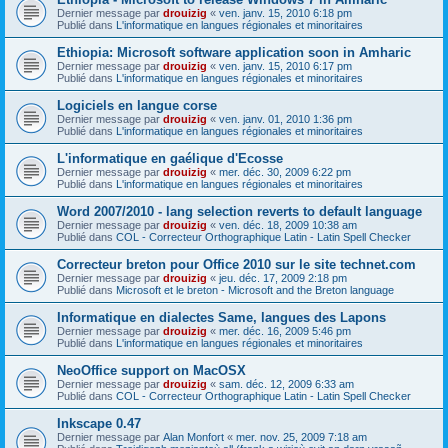
Dernier message par
drouizig
«
ven. janv. 15, 2010 6:18 pm
Publié dans
L'informatique en langues régionales et minoritaires
Ethiopia: Microsoft software application soon in Amharic
Dernier message par
drouizig
«
ven. janv. 15, 2010 6:17 pm
Publié dans
L'informatique en langues régionales et minoritaires
Logiciels en langue corse
Dernier message par
drouizig
«
ven. janv. 01, 2010 1:36 pm
Publié dans
L'informatique en langues régionales et minoritaires
L'informatique en gaélique d'Ecosse
Dernier message par
drouizig
«
mer. déc. 30, 2009 6:22 pm
Publié dans
L'informatique en langues régionales et minoritaires
Word 2007/2010 - lang selection reverts to default language
Dernier message par
drouizig
«
ven. déc. 18, 2009 10:38 am
Publié dans
COL - Correcteur Orthographique Latin - Latin Spell Checker
Correcteur breton pour Office 2010 sur le site technet.com
Dernier message par
drouizig
«
jeu. déc. 17, 2009 2:18 pm
Publié dans
Microsoft et le breton - Microsoft and the Breton language
Informatique en dialectes Same, langues des Lapons
Dernier message par
drouizig
«
mer. déc. 16, 2009 5:46 pm
Publié dans
L'informatique en langues régionales et minoritaires
NeoOffice support on MacOSX
Dernier message par
drouizig
«
sam. déc. 12, 2009 6:33 am
Publié dans
COL - Correcteur Orthographique Latin - Latin Spell Checker
Inkscape 0.47
Dernier message par
Alan Monfort
«
mer. nov. 25, 2009 7:18 am