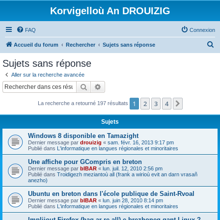
Korvigelloù An DROUIZIG
FAQ
Connexion
R
Accueil du forum
Rechercher
Sujets sans réponse
e
Sujets sans réponse
c
Aller sur la recherche avancée
h
Rechercher
Recherche avancée
e
1
2
3
4
Suivant
La recherche a retourné 197 résultats
r
c
Sujets
h
Windows 8 disponible en Tamazight
e
Dernier message par
drouizig
«
sam. févr. 16, 2013 9:17 pm
Publié dans
L'informatique en langues régionales et minoritaires
r
Une affiche pour GCompris en breton
Dernier message par
bIBAR
«
lun. juil. 12, 2010 2:56 pm
Publié dans
Troidigezh meziantoù all (frank a wirioù evit an darn vrasañ
anezho)
Ubuntu en breton dans l'école publique de Saint-Rvoal
Dernier message par
bIBAR
«
lun. juin 28, 2010 8:14 pm
Publié dans
L'informatique en langues régionales et minoritaires
Implijout Firefox (hag ar re all) e brezhoneg gant Linux ?