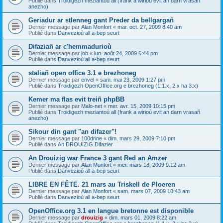
Publié dans
Troidigezh meziantoù all (frank a wirioù evit an darn vrasañ
anezho)
Geriadur ar stlenneg gant Preder da bellgargañ
Dernier message par
Alan Monfort
«
mar. oct. 27, 2009 8:40 am
Publié dans
Danvezioù all a-bep seurt
Difaziañ ar c'hemmadurioù
Dernier message par
job
«
lun. août 24, 2009 6:44 pm
Publié dans
Danvezioù all a-bep seurt
staliañ open office 3.1 e brezhoneg
Dernier message par
envel
«
sam. mai 23, 2009 1:27 pm
Publié dans
Troidigezh OpenOffice.org e brezhoneg (1.1.x, 2.x ha 3.x)
Kemer ma flas evit treiñ phpBB
Dernier message par
Malo-net
«
mer. avr. 15, 2009 10:15 pm
Publié dans
Troidigezh meziantoù all (frank a wirioù evit an darn vrasañ
anezho)
Sikour din gant "an difazer"!
Dernier message par
100drine
«
dim. mars 29, 2009 7:10 pm
Publié dans
An DROUIZIG Difazier
An Drouizig war France 3 gant Red an Amzer
Dernier message par
Alan Monfort
«
mer. mars 18, 2009 9:12 am
Publié dans
Danvezioù all a-bep seurt
LIBRE EN FÊTE. 21 mars au Triskell de Ploeren
Dernier message par
Alan Monfort
«
sam. mars 07, 2009 10:43 am
Publié dans
Danvezioù all a-bep seurt
OpenOffice.org 3.1 en langue bretonne est disponible
Dernier message par
drouizig
«
dim. mars 01, 2009 8:22 am