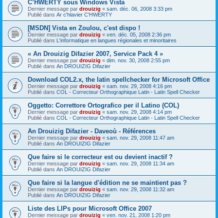
C’HWERTY sous Windows Vista
Dernier message par
drouizig
«
sam. déc. 06, 2008 3:33 pm
Publié dans
Ar c'hlavier C'HWERTY
[MSDN] Vista en Zoulou, c'est dispo !
Dernier message par
drouizig
«
ven. déc. 05, 2008 2:36 pm
Publié dans
L'informatique en langues régionales et minoritaires
« An Drouizig Difazier 2007, Service Pack 4 »
Dernier message par
drouizig
«
dim. nov. 30, 2008 2:55 pm
Publié dans
An DROUIZIG Difazier
Download COL2.x, the latin spellchecker for Microsoft Office
Dernier message par
drouizig
«
sam. nov. 29, 2008 4:16 pm
Publié dans
COL - Correcteur Orthographique Latin - Latin Spell Checker
Oggetto: Correttore Ortografico per il Latino (COL)
Dernier message par
drouizig
«
sam. nov. 29, 2008 4:14 pm
Publié dans
COL - Correcteur Orthographique Latin - Latin Spell Checker
An Drouizig Difazier - Daveoù - Références
Dernier message par
drouizig
«
sam. nov. 29, 2008 11:47 am
Publié dans
An DROUIZIG Difazier
Que faire si le correcteur est ou devient inactif ?
Dernier message par
drouizig
«
sam. nov. 29, 2008 11:34 am
Publié dans
An DROUIZIG Difazier
Que faire si la langue d'édition ne se maintient pas ?
Dernier message par
drouizig
«
sam. nov. 29, 2008 11:32 am
Publié dans
An DROUIZIG Difazier
Liste des LIPs pour Microsoft Office 2007
Dernier message par
drouizig
«
ven. nov. 21, 2008 1:20 pm