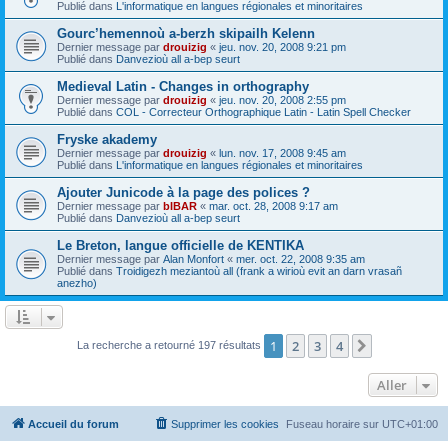
Publié dans
L'informatique en langues régionales et minoritaires
Gourc’hemennoù a-berzh skipailh Kelenn
Dernier message par
drouizig
«
jeu. nov. 20, 2008 9:21 pm
Publié dans
Danvezioù all a-bep seurt
Medieval Latin - Changes in orthography
Dernier message par
drouizig
«
jeu. nov. 20, 2008 2:55 pm
Publié dans
COL - Correcteur Orthographique Latin - Latin Spell Checker
Fryske akademy
Dernier message par
drouizig
«
lun. nov. 17, 2008 9:45 am
Publié dans
L'informatique en langues régionales et minoritaires
Ajouter Junicode à la page des polices ?
Dernier message par
bIBAR
«
mar. oct. 28, 2008 9:17 am
Publié dans
Danvezioù all a-bep seurt
Le Breton, langue officielle de KENTIKA
Dernier message par
Alan Monfort
«
mer. oct. 22, 2008 9:35 am
Publié dans
Troidigezh meziantoù all (frank a wirioù evit an darn vrasañ
anezho)
1
2
3
4
Suivant
La recherche a retourné 197 résultats
Aller
Accueil du forum
Supprimer les cookies
Fuseau horaire sur
UTC+01:00