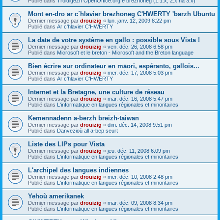
Publié dans
Troidigezh OpenOffice.org e brezhoneg (1.1.x, 2.x ha 3.x)
Mont en-dro ar c´hlavier brezhoneg C'HWERTY 'barzh Ubuntu
Dernier message par
drouizig
«
lun. janv. 12, 2009 8:22 pm
Publié dans
Ar c'hlavier C'HWERTY
La date de votre système en gallo : possible sous Vista !
Dernier message par
drouizig
«
ven. déc. 26, 2008 6:58 pm
Publié dans
Microsoft et le breton - Microsoft and the Breton language
Bien écrire sur ordinateur en māori, espéranto, gallois...
Dernier message par
drouizig
«
mer. déc. 17, 2008 5:03 pm
Publié dans
Ar c'hlavier C'HWERTY
Internet et la Bretagne, une culture de réseau
Dernier message par
drouizig
«
mar. déc. 16, 2008 5:47 pm
Publié dans
L'informatique en langues régionales et minoritaires
Kemennadenn a-berzh breizh-taiwan
Dernier message par
drouizig
«
dim. déc. 14, 2008 9:51 pm
Publié dans
Danvezioù all a-bep seurt
Liste des LIPs pour Vista
Dernier message par
drouizig
«
jeu. déc. 11, 2008 6:09 pm
Publié dans
L'informatique en langues régionales et minoritaires
L'archipel des langues indiennes
Dernier message par
drouizig
«
mer. déc. 10, 2008 2:48 pm
Publié dans
L'informatique en langues régionales et minoritaires
Yehoù amerikanek
Dernier message par
drouizig
«
mar. déc. 09, 2008 8:34 pm
Publié dans
L'informatique en langues régionales et minoritaires