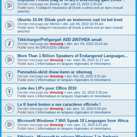
Dernier message par
jeremy
«
dim. juin 13, 2010 2:29 pm
Publié dans
Troidigezh meziantoù all (frank a wirioù evit an darn vrasañ
anezho)
Ubuntu 10.04: Dibab yezh an testennoù nad int ket troet
Dernier message par
Michel
«
dim. juin 06, 2010 10:34 am
Publié dans
Troidigezh meziantoù all (frank a wirioù evit an darn vrasañ
anezho)
Télécharger/Pellgargañ ADD 2007/HDA amañ
Dernier message par
drouizig
«
dim. avr. 04, 2010 10:24 am
Publié dans
An DROUIZIG Difazier
More Than 1 Billion Speakers of Endangered Languages...
Dernier message par
drouizig
«
lun. mars 08, 2010 11:17 am
Publié dans
L'informatique en langues régionales et minoritaires
Pennadoù-skrid diwar-benn ar stlenneg
Dernier message par
drouizig
«
lun. févr. 01, 2010 3:31 pm
Publié dans
L'informatique en langues régionales et minoritaires
Liste des LIPs pour Office 2010
Dernier message par
drouizig
«
ven. janv. 22, 2010 5:35 pm
Publié dans
L'informatique en langues régionales et minoritaires
Le K barré breton a ses caractères officiels !
Dernier message par
drouizig
«
lun. janv. 18, 2010 5:55 pm
Publié dans
L'informatique en langues régionales et minoritaires
Microsoft Windows 7 Will Speak 10 Languages from Africa
Dernier message par
drouizig
«
ven. janv. 15, 2010 6:21 pm
Publié dans
L'informatique en langues régionales et minoritaires
Ethiopia - Microsoft to release Windows 7 in Amharic