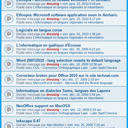
Dernier message par
drouizig
«
ven. janv. 15, 2010 6:18 pm
Publié dans
L'informatique en langues régionales et minoritaires
Ethiopia: Microsoft software application soon in Amharic
Dernier message par
drouizig
«
ven. janv. 15, 2010 6:17 pm
Publié dans
L'informatique en langues régionales et minoritaires
Logiciels en langue corse
Dernier message par
drouizig
«
ven. janv. 01, 2010 1:36 pm
Publié dans
L'informatique en langues régionales et minoritaires
L'informatique en gaélique d'Ecosse
Dernier message par
drouizig
«
mer. déc. 30, 2009 6:22 pm
Publié dans
L'informatique en langues régionales et minoritaires
Word 2007/2010 - lang selection reverts to default language
Dernier message par
drouizig
«
ven. déc. 18, 2009 10:38 am
Publié dans
COL - Correcteur Orthographique Latin - Latin Spell Checker
Correcteur breton pour Office 2010 sur le site technet.com
Dernier message par
drouizig
«
jeu. déc. 17, 2009 2:18 pm
Publié dans
Microsoft et le breton - Microsoft and the Breton language
Informatique en dialectes Same, langues des Lapons
Dernier message par
drouizig
«
mer. déc. 16, 2009 5:46 pm
Publié dans
L'informatique en langues régionales et minoritaires
NeoOffice support on MacOSX
Dernier message par
drouizig
«
sam. déc. 12, 2009 6:33 am
Publié dans
COL - Correcteur Orthographique Latin - Latin Spell Checker
Inkscape 0.47
Dernier message par
Alan Monfort
«
mer. nov. 25, 2009 7:18 am