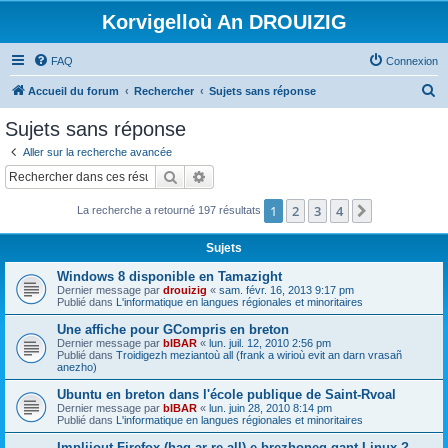
Korvigelloù An DROUIZIG
FAQ
Connexion
R
Accueil du forum
Rechercher
Sujets sans réponse
e
Sujets sans réponse
c
Aller sur la recherche avancée
h
Rechercher
Recherche avancée
e
1
2
3
4
Suivant
La recherche a retourné 197 résultats
r
c
Sujets
h
Windows 8 disponible en Tamazight
e
Dernier message par
drouizig
«
sam. févr. 16, 2013 9:17 pm
Publié dans
L'informatique en langues régionales et minoritaires
r
Une affiche pour GCompris en breton
Dernier message par
bIBAR
«
lun. juil. 12, 2010 2:56 pm
Publié dans
Troidigezh meziantoù all (frank a wirioù evit an darn vrasañ
anezho)
Ubuntu en breton dans l'école publique de Saint-Rvoal
Dernier message par
bIBAR
«
lun. juin 28, 2010 8:14 pm
Publié dans
L'informatique en langues régionales et minoritaires
Implijout Firefox (hag ar re all) e brezhoneg gant Linux ?