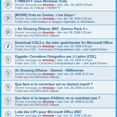
C’HWERTY sous Windows Vista
Dernier message par
drouizig
«
sam. déc. 06, 2008 3:33 pm
Publié dans
Ar c'hlavier C'HWERTY
[MSDN] Vista en Zoulou, c'est dispo !
Dernier message par
drouizig
«
ven. déc. 05, 2008 2:36 pm
Publié dans
L'informatique en langues régionales et minoritaires
« An Drouizig Difazier 2007, Service Pack 4 »
Dernier message par
drouizig
«
dim. nov. 30, 2008 2:55 pm
Publié dans
An DROUIZIG Difazier
Download COL2.x, the latin spellchecker for Microsoft Office
Dernier message par
drouizig
«
sam. nov. 29, 2008 4:16 pm
Publié dans
COL - Correcteur Orthographique Latin - Latin Spell Checker
Oggetto: Correttore Ortografico per il Latino (COL)
Dernier message par
drouizig
«
sam. nov. 29, 2008 4:14 pm
Publié dans
COL - Correcteur Orthographique Latin - Latin Spell Checker
An Drouizig Difazier - Daveoù - Références
Dernier message par
drouizig
«
sam. nov. 29, 2008 11:47 am
Publié dans
An DROUIZIG Difazier
Que faire si le correcteur est ou devient inactif ?
Dernier message par
drouizig
«
sam. nov. 29, 2008 11:34 am
Publié dans
An DROUIZIG Difazier
Que faire si la langue d'édition ne se maintient pas ?
Dernier message par
drouizig
«
sam. nov. 29, 2008 11:32 am
Publié dans
An DROUIZIG Difazier
Liste des LIPs pour Microsoft Office 2007
Dernier message par
drouizig
«
ven. nov. 21, 2008 1:20 pm