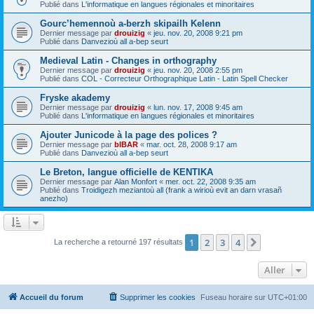
Publié dans
L'informatique en langues régionales et minoritaires
Gourc’hemennoù a-berzh skipailh Kelenn
Dernier message par
drouizig
«
jeu. nov. 20, 2008 9:21 pm
Publié dans
Danvezioù all a-bep seurt
Medieval Latin - Changes in orthography
Dernier message par
drouizig
«
jeu. nov. 20, 2008 2:55 pm
Publié dans
COL - Correcteur Orthographique Latin - Latin Spell Checker
Fryske akademy
Dernier message par
drouizig
«
lun. nov. 17, 2008 9:45 am
Publié dans
L'informatique en langues régionales et minoritaires
Ajouter Junicode à la page des polices ?
Dernier message par
bIBAR
«
mar. oct. 28, 2008 9:17 am
Publié dans
Danvezioù all a-bep seurt
Le Breton, langue officielle de KENTIKA
Dernier message par
Alan Monfort
«
mer. oct. 22, 2008 9:35 am
Publié dans
Troidigezh meziantoù all (frank a wirioù evit an darn vrasañ
anezho)
1
2
3
4
Suivant
La recherche a retourné 197 résultats
Aller
Accueil du forum
Supprimer les cookies
Fuseau horaire sur
UTC+01:00