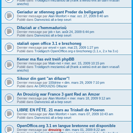
Publié dans
Troidigezh meziantoù all (frank a wirioù evit an darn vrasañ
anezho)
Geriadur ar stlenneg gant Preder da bellgargañ
Dernier message par
Alan Monfort
«
mar. oct. 27, 2009 8:40 am
Publié dans
Danvezioù all a-bep seurt
Difaziañ ar c'hemmadurioù
Dernier message par
job
«
lun. août 24, 2009 6:44 pm
Publié dans
Danvezioù all a-bep seurt
staliañ open office 3.1 e brezhoneg
Dernier message par
envel
«
sam. mai 23, 2009 1:27 pm
Publié dans
Troidigezh OpenOffice.org e brezhoneg (1.1.x, 2.x ha 3.x)
Kemer ma flas evit treiñ phpBB
Dernier message par
Malo-net
«
mer. avr. 15, 2009 10:15 pm
Publié dans
Troidigezh meziantoù all (frank a wirioù evit an darn vrasañ
anezho)
Sikour din gant "an difazer"!
Dernier message par
100drine
«
dim. mars 29, 2009 7:10 pm
Publié dans
An DROUIZIG Difazier
An Drouizig war France 3 gant Red an Amzer
Dernier message par
Alan Monfort
«
mer. mars 18, 2009 9:12 am
Publié dans
Danvezioù all a-bep seurt
LIBRE EN FÊTE. 21 mars au Triskell de Ploeren
Dernier message par
Alan Monfort
«
sam. mars 07, 2009 10:43 am
Publié dans
Danvezioù all a-bep seurt
OpenOffice.org 3.1 en langue bretonne est disponible
Dernier message par
drouizig
«
dim. mars 01, 2009 8:22 am