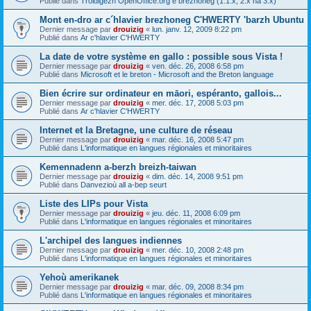
Publié dans
Troidigezh OpenOffice.org e brezhoneg (1.1.x, 2.x ha 3.x)
Mont en-dro ar c´hlavier brezhoneg C'HWERTY 'barzh Ubuntu
Dernier message par
drouizig
«
lun. janv. 12, 2009 8:22 pm
Publié dans
Ar c'hlavier C'HWERTY
La date de votre système en gallo : possible sous Vista !
Dernier message par
drouizig
«
ven. déc. 26, 2008 6:58 pm
Publié dans
Microsoft et le breton - Microsoft and the Breton language
Bien écrire sur ordinateur en māori, espéranto, gallois...
Dernier message par
drouizig
«
mer. déc. 17, 2008 5:03 pm
Publié dans
Ar c'hlavier C'HWERTY
Internet et la Bretagne, une culture de réseau
Dernier message par
drouizig
«
mar. déc. 16, 2008 5:47 pm
Publié dans
L'informatique en langues régionales et minoritaires
Kemennadenn a-berzh breizh-taiwan
Dernier message par
drouizig
«
dim. déc. 14, 2008 9:51 pm
Publié dans
Danvezioù all a-bep seurt
Liste des LIPs pour Vista
Dernier message par
drouizig
«
jeu. déc. 11, 2008 6:09 pm
Publié dans
L'informatique en langues régionales et minoritaires
L'archipel des langues indiennes
Dernier message par
drouizig
«
mer. déc. 10, 2008 2:48 pm
Publié dans
L'informatique en langues régionales et minoritaires
Yehoù amerikanek
Dernier message par
drouizig
«
mar. déc. 09, 2008 8:34 pm
Publié dans
L'informatique en langues régionales et minoritaires