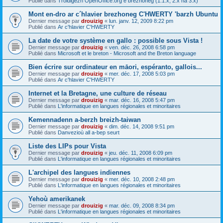
Publié dans
Troidigezh OpenOffice.org e brezhoneg (1.1.x, 2.x ha 3.x)
Mont en-dro ar c´hlavier brezhoneg C'HWERTY 'barzh Ubuntu
Dernier message par
drouizig
«
lun. janv. 12, 2009 8:22 pm
Publié dans
Ar c'hlavier C'HWERTY
La date de votre système en gallo : possible sous Vista !
Dernier message par
drouizig
«
ven. déc. 26, 2008 6:58 pm
Publié dans
Microsoft et le breton - Microsoft and the Breton language
Bien écrire sur ordinateur en māori, espéranto, gallois...
Dernier message par
drouizig
«
mer. déc. 17, 2008 5:03 pm
Publié dans
Ar c'hlavier C'HWERTY
Internet et la Bretagne, une culture de réseau
Dernier message par
drouizig
«
mar. déc. 16, 2008 5:47 pm
Publié dans
L'informatique en langues régionales et minoritaires
Kemennadenn a-berzh breizh-taiwan
Dernier message par
drouizig
«
dim. déc. 14, 2008 9:51 pm
Publié dans
Danvezioù all a-bep seurt
Liste des LIPs pour Vista
Dernier message par
drouizig
«
jeu. déc. 11, 2008 6:09 pm
Publié dans
L'informatique en langues régionales et minoritaires
L'archipel des langues indiennes
Dernier message par
drouizig
«
mer. déc. 10, 2008 2:48 pm
Publié dans
L'informatique en langues régionales et minoritaires
Yehoù amerikanek
Dernier message par
drouizig
«
mar. déc. 09, 2008 8:34 pm
Publié dans
L'informatique en langues régionales et minoritaires