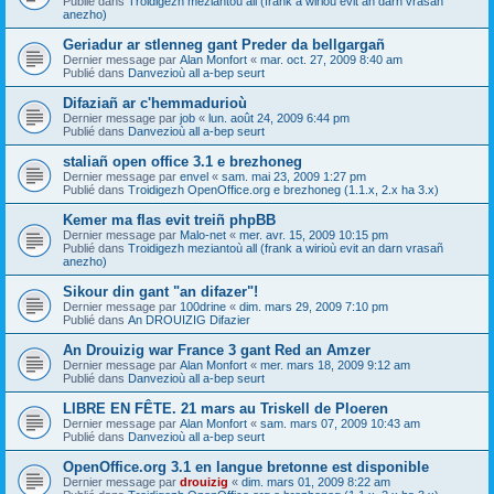
Publié dans
Troidigezh meziantoù all (frank a wirioù evit an darn vrasañ
anezho)
Geriadur ar stlenneg gant Preder da bellgargañ
Dernier message par
Alan Monfort
«
mar. oct. 27, 2009 8:40 am
Publié dans
Danvezioù all a-bep seurt
Difaziañ ar c'hemmadurioù
Dernier message par
job
«
lun. août 24, 2009 6:44 pm
Publié dans
Danvezioù all a-bep seurt
staliañ open office 3.1 e brezhoneg
Dernier message par
envel
«
sam. mai 23, 2009 1:27 pm
Publié dans
Troidigezh OpenOffice.org e brezhoneg (1.1.x, 2.x ha 3.x)
Kemer ma flas evit treiñ phpBB
Dernier message par
Malo-net
«
mer. avr. 15, 2009 10:15 pm
Publié dans
Troidigezh meziantoù all (frank a wirioù evit an darn vrasañ
anezho)
Sikour din gant "an difazer"!
Dernier message par
100drine
«
dim. mars 29, 2009 7:10 pm
Publié dans
An DROUIZIG Difazier
An Drouizig war France 3 gant Red an Amzer
Dernier message par
Alan Monfort
«
mer. mars 18, 2009 9:12 am
Publié dans
Danvezioù all a-bep seurt
LIBRE EN FÊTE. 21 mars au Triskell de Ploeren
Dernier message par
Alan Monfort
«
sam. mars 07, 2009 10:43 am
Publié dans
Danvezioù all a-bep seurt
OpenOffice.org 3.1 en langue bretonne est disponible
Dernier message par
drouizig
«
dim. mars 01, 2009 8:22 am