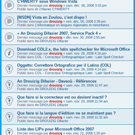
C’HWERTY sous Windows Vista
Dernier message par
drouizig
«
sam. déc. 06, 2008 3:33 pm
Publié dans
Ar c'hlavier C'HWERTY
[MSDN] Vista en Zoulou, c'est dispo !
Dernier message par
drouizig
«
ven. déc. 05, 2008 2:36 pm
Publié dans
L'informatique en langues régionales et minoritaires
« An Drouizig Difazier 2007, Service Pack 4 »
Dernier message par
drouizig
«
dim. nov. 30, 2008 2:55 pm
Publié dans
An DROUIZIG Difazier
Download COL2.x, the latin spellchecker for Microsoft Office
Dernier message par
drouizig
«
sam. nov. 29, 2008 4:16 pm
Publié dans
COL - Correcteur Orthographique Latin - Latin Spell Checker
Oggetto: Correttore Ortografico per il Latino (COL)
Dernier message par
drouizig
«
sam. nov. 29, 2008 4:14 pm
Publié dans
COL - Correcteur Orthographique Latin - Latin Spell Checker
An Drouizig Difazier - Daveoù - Références
Dernier message par
drouizig
«
sam. nov. 29, 2008 11:47 am
Publié dans
An DROUIZIG Difazier
Que faire si le correcteur est ou devient inactif ?
Dernier message par
drouizig
«
sam. nov. 29, 2008 11:34 am
Publié dans
An DROUIZIG Difazier
Que faire si la langue d'édition ne se maintient pas ?
Dernier message par
drouizig
«
sam. nov. 29, 2008 11:32 am
Publié dans
An DROUIZIG Difazier
Liste des LIPs pour Microsoft Office 2007
Dernier message par
drouizig
«
ven. nov. 21, 2008 1:20 pm