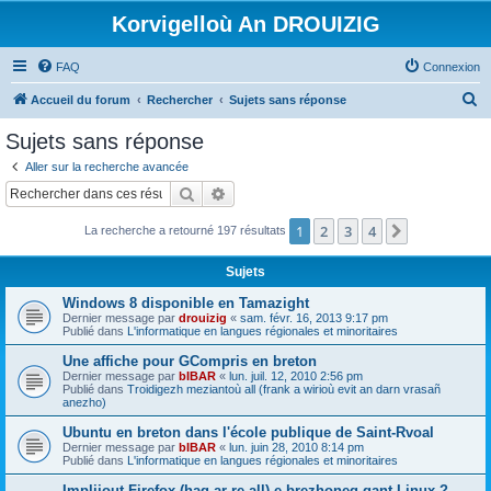
Korvigelloù An DROUIZIG
FAQ
Connexion
R
Accueil du forum
Rechercher
Sujets sans réponse
e
Sujets sans réponse
c
Aller sur la recherche avancée
h
Rechercher
Recherche avancée
e
1
2
3
4
Suivant
La recherche a retourné 197 résultats
r
c
Sujets
h
Windows 8 disponible en Tamazight
e
Dernier message par
drouizig
«
sam. févr. 16, 2013 9:17 pm
Publié dans
L'informatique en langues régionales et minoritaires
r
Une affiche pour GCompris en breton
Dernier message par
bIBAR
«
lun. juil. 12, 2010 2:56 pm
Publié dans
Troidigezh meziantoù all (frank a wirioù evit an darn vrasañ
anezho)
Ubuntu en breton dans l'école publique de Saint-Rvoal
Dernier message par
bIBAR
«
lun. juin 28, 2010 8:14 pm
Publié dans
L'informatique en langues régionales et minoritaires
Implijout Firefox (hag ar re all) e brezhoneg gant Linux ?