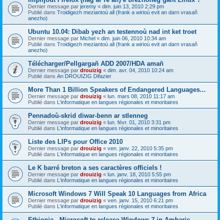
Dernier message par
jeremy
«
dim. juin 13, 2010 2:29 pm
Publié dans
Troidigezh meziantoù all (frank a wirioù evit an darn vrasañ
anezho)
Ubuntu 10.04: Dibab yezh an testennoù nad int ket troet
Dernier message par
Michel
«
dim. juin 06, 2010 10:34 am
Publié dans
Troidigezh meziantoù all (frank a wirioù evit an darn vrasañ
anezho)
Télécharger/Pellgargañ ADD 2007/HDA amañ
Dernier message par
drouizig
«
dim. avr. 04, 2010 10:24 am
Publié dans
An DROUIZIG Difazier
More Than 1 Billion Speakers of Endangered Languages...
Dernier message par
drouizig
«
lun. mars 08, 2010 11:17 am
Publié dans
L'informatique en langues régionales et minoritaires
Pennadoù-skrid diwar-benn ar stlenneg
Dernier message par
drouizig
«
lun. févr. 01, 2010 3:31 pm
Publié dans
L'informatique en langues régionales et minoritaires
Liste des LIPs pour Office 2010
Dernier message par
drouizig
«
ven. janv. 22, 2010 5:35 pm
Publié dans
L'informatique en langues régionales et minoritaires
Le K barré breton a ses caractères officiels !
Dernier message par
drouizig
«
lun. janv. 18, 2010 5:55 pm
Publié dans
L'informatique en langues régionales et minoritaires
Microsoft Windows 7 Will Speak 10 Languages from Africa
Dernier message par
drouizig
«
ven. janv. 15, 2010 6:21 pm
Publié dans
L'informatique en langues régionales et minoritaires
Ethiopia - Microsoft to release Windows 7 in Amharic