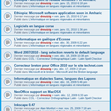
Dernier message par
drouizig
«
ven. janv. 15, 2010 6:18 pm
Publié dans
L'informatique en langues régionales et minoritaires
Ethiopia: Microsoft software application soon in Amharic
Dernier message par
drouizig
«
ven. janv. 15, 2010 6:17 pm
Publié dans
L'informatique en langues régionales et minoritaires
Logiciels en langue corse
Dernier message par
drouizig
«
ven. janv. 01, 2010 1:36 pm
Publié dans
L'informatique en langues régionales et minoritaires
L'informatique en gaélique d'Ecosse
Dernier message par
drouizig
«
mer. déc. 30, 2009 6:22 pm
Publié dans
L'informatique en langues régionales et minoritaires
Word 2007/2010 - lang selection reverts to default language
Dernier message par
drouizig
«
ven. déc. 18, 2009 10:38 am
Publié dans
COL - Correcteur Orthographique Latin - Latin Spell Checker
Correcteur breton pour Office 2010 sur le site technet.com
Dernier message par
drouizig
«
jeu. déc. 17, 2009 2:18 pm
Publié dans
Microsoft et le breton - Microsoft and the Breton language
Informatique en dialectes Same, langues des Lapons
Dernier message par
drouizig
«
mer. déc. 16, 2009 5:46 pm
Publié dans
L'informatique en langues régionales et minoritaires
NeoOffice support on MacOSX
Dernier message par
drouizig
«
sam. déc. 12, 2009 6:33 am
Publié dans
COL - Correcteur Orthographique Latin - Latin Spell Checker
Inkscape 0.47
Dernier message par
Alan Monfort
«
mer. nov. 25, 2009 7:18 am