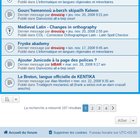
Publié dans
L'informatique en langues régionales et minoritaires
Gourc’hemennoù a-berzh skipailh Kelenn
Dernier message par
drouizig
«
jeu. nov. 20, 2008 9:21 pm
Publié dans
Danvezioù all a-bep seurt
Medieval Latin - Changes in orthography
Dernier message par
drouizig
«
jeu. nov. 20, 2008 2:55 pm
Publié dans
COL - Correcteur Orthographique Latin - Latin Spell Checker
Fryske akademy
Dernier message par
drouizig
«
lun. nov. 17, 2008 9:45 am
Publié dans
L'informatique en langues régionales et minoritaires
Ajouter Junicode à la page des polices ?
Dernier message par
bIBAR
«
mar. oct. 28, 2008 9:17 am
Publié dans
Danvezioù all a-bep seurt
Le Breton, langue officielle de KENTIKA
Dernier message par
Alan Monfort
«
mer. oct. 22, 2008 9:35 am
Publié dans
Troidigezh meziantoù all (frank a wirioù evit an darn vrasañ
anezho)
1
2
3
4
Suivant
La recherche a retourné 197 résultats
Aller
Accueil du forum
Supprimer les cookies
Fuseau horaire sur
UTC+01:00