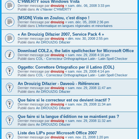
C’HWERTY sous Windows Vista
Dernier message par
drouizig
«
sam. déc. 06, 2008 3:33 pm
Publié dans
Ar c'hlavier C'HWERTY
[MSDN] Vista en Zoulou, c'est dispo !
Dernier message par
drouizig
«
ven. déc. 05, 2008 2:36 pm
Publié dans
L'informatique en langues régionales et minoritaires
« An Drouizig Difazier 2007, Service Pack 4 »
Dernier message par
drouizig
«
dim. nov. 30, 2008 2:55 pm
Publié dans
An DROUIZIG Difazier
Download COL2.x, the latin spellchecker for Microsoft Office
Dernier message par
drouizig
«
sam. nov. 29, 2008 4:16 pm
Publié dans
COL - Correcteur Orthographique Latin - Latin Spell Checker
Oggetto: Correttore Ortografico per il Latino (COL)
Dernier message par
drouizig
«
sam. nov. 29, 2008 4:14 pm
Publié dans
COL - Correcteur Orthographique Latin - Latin Spell Checker
An Drouizig Difazier - Daveoù - Références
Dernier message par
drouizig
«
sam. nov. 29, 2008 11:47 am
Publié dans
An DROUIZIG Difazier
Que faire si le correcteur est ou devient inactif ?
Dernier message par
drouizig
«
sam. nov. 29, 2008 11:34 am
Publié dans
An DROUIZIG Difazier
Que faire si la langue d'édition ne se maintient pas ?
Dernier message par
drouizig
«
sam. nov. 29, 2008 11:32 am
Publié dans
An DROUIZIG Difazier
Liste des LIPs pour Microsoft Office 2007
Dernier message par
drouizig
«
ven. nov. 21, 2008 1:20 pm