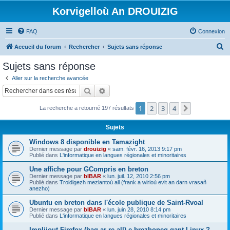
Korvigelloù An DROUIZIG
FAQ
Connexion
R
Accueil du forum
Rechercher
Sujets sans réponse
e
Sujets sans réponse
c
Aller sur la recherche avancée
h
Rechercher
Recherche avancée
e
1
2
3
4
Suivant
La recherche a retourné 197 résultats
r
c
Sujets
h
Windows 8 disponible en Tamazight
e
Dernier message par
drouizig
«
sam. févr. 16, 2013 9:17 pm
Publié dans
L'informatique en langues régionales et minoritaires
r
Une affiche pour GCompris en breton
Dernier message par
bIBAR
«
lun. juil. 12, 2010 2:56 pm
Publié dans
Troidigezh meziantoù all (frank a wirioù evit an darn vrasañ
anezho)
Ubuntu en breton dans l'école publique de Saint-Rvoal
Dernier message par
bIBAR
«
lun. juin 28, 2010 8:14 pm
Publié dans
L'informatique en langues régionales et minoritaires
Implijout Firefox (hag ar re all) e brezhoneg gant Linux ?