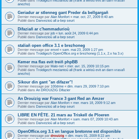
Publié dans
Troidigezh meziantoù all (frank a wirioù evit an darn vrasañ
anezho)
Geriadur ar stlenneg gant Preder da bellgargañ
Dernier message par
Alan Monfort
«
mar. oct. 27, 2009 8:40 am
Publié dans
Danvezioù all a-bep seurt
Difaziañ ar c'hemmadurioù
Dernier message par
job
«
lun. août 24, 2009 6:44 pm
Publié dans
Danvezioù all a-bep seurt
staliañ open office 3.1 e brezhoneg
Dernier message par
envel
«
sam. mai 23, 2009 1:27 pm
Publié dans
Troidigezh OpenOffice.org e brezhoneg (1.1.x, 2.x ha 3.x)
Kemer ma flas evit treiñ phpBB
Dernier message par
Malo-net
«
mer. avr. 15, 2009 10:15 pm
Publié dans
Troidigezh meziantoù all (frank a wirioù evit an darn vrasañ
anezho)
Sikour din gant "an difazer"!
Dernier message par
100drine
«
dim. mars 29, 2009 7:10 pm
Publié dans
An DROUIZIG Difazier
An Drouizig war France 3 gant Red an Amzer
Dernier message par
Alan Monfort
«
mer. mars 18, 2009 9:12 am
Publié dans
Danvezioù all a-bep seurt
LIBRE EN FÊTE. 21 mars au Triskell de Ploeren
Dernier message par
Alan Monfort
«
sam. mars 07, 2009 10:43 am
Publié dans
Danvezioù all a-bep seurt
OpenOffice.org 3.1 en langue bretonne est disponible
Dernier message par
drouizig
«
dim. mars 01, 2009 8:22 am