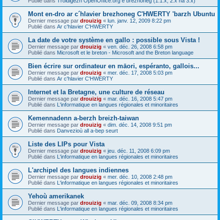
Publié dans
Troidigezh OpenOffice.org e brezhoneg (1.1.x, 2.x ha 3.x)
Mont en-dro ar c´hlavier brezhoneg C'HWERTY 'barzh Ubuntu
Dernier message par
drouizig
«
lun. janv. 12, 2009 8:22 pm
Publié dans
Ar c'hlavier C'HWERTY
La date de votre système en gallo : possible sous Vista !
Dernier message par
drouizig
«
ven. déc. 26, 2008 6:58 pm
Publié dans
Microsoft et le breton - Microsoft and the Breton language
Bien écrire sur ordinateur en māori, espéranto, gallois...
Dernier message par
drouizig
«
mer. déc. 17, 2008 5:03 pm
Publié dans
Ar c'hlavier C'HWERTY
Internet et la Bretagne, une culture de réseau
Dernier message par
drouizig
«
mar. déc. 16, 2008 5:47 pm
Publié dans
L'informatique en langues régionales et minoritaires
Kemennadenn a-berzh breizh-taiwan
Dernier message par
drouizig
«
dim. déc. 14, 2008 9:51 pm
Publié dans
Danvezioù all a-bep seurt
Liste des LIPs pour Vista
Dernier message par
drouizig
«
jeu. déc. 11, 2008 6:09 pm
Publié dans
L'informatique en langues régionales et minoritaires
L'archipel des langues indiennes
Dernier message par
drouizig
«
mer. déc. 10, 2008 2:48 pm
Publié dans
L'informatique en langues régionales et minoritaires
Yehoù amerikanek
Dernier message par
drouizig
«
mar. déc. 09, 2008 8:34 pm
Publié dans
L'informatique en langues régionales et minoritaires