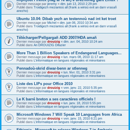
Dernier message par
jeremy
«
dim. juin 13, 2010 2:29 pm
Publié dans
Troidigezh meziantoù all (frank a wirioù evit an darn vrasañ
anezho)
Ubuntu 10.04: Dibab yezh an testennoù nad int ket troet
Dernier message par
Michel
«
dim. juin 06, 2010 10:34 am
Publié dans
Troidigezh meziantoù all (frank a wirioù evit an darn vrasañ
anezho)
Télécharger/Pellgargañ ADD 2007/HDA amañ
Dernier message par
drouizig
«
dim. avr. 04, 2010 10:24 am
Publié dans
An DROUIZIG Difazier
More Than 1 Billion Speakers of Endangered Languages...
Dernier message par
drouizig
«
lun. mars 08, 2010 11:17 am
Publié dans
L'informatique en langues régionales et minoritaires
Pennadoù-skrid diwar-benn ar stlenneg
Dernier message par
drouizig
«
lun. févr. 01, 2010 3:31 pm
Publié dans
L'informatique en langues régionales et minoritaires
Liste des LIPs pour Office 2010
Dernier message par
drouizig
«
ven. janv. 22, 2010 5:35 pm
Publié dans
L'informatique en langues régionales et minoritaires
Le K barré breton a ses caractères officiels !
Dernier message par
drouizig
«
lun. janv. 18, 2010 5:55 pm
Publié dans
L'informatique en langues régionales et minoritaires
Microsoft Windows 7 Will Speak 10 Languages from Africa
Dernier message par
drouizig
«
ven. janv. 15, 2010 6:21 pm
Publié dans
L'informatique en langues régionales et minoritaires
Ethiopia - Microsoft to release Windows 7 in Amharic