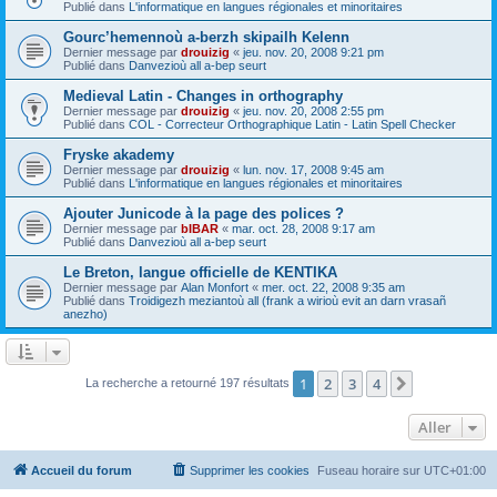
Publié dans
L'informatique en langues régionales et minoritaires
Gourc’hemennoù a-berzh skipailh Kelenn
Dernier message par
drouizig
«
jeu. nov. 20, 2008 9:21 pm
Publié dans
Danvezioù all a-bep seurt
Medieval Latin - Changes in orthography
Dernier message par
drouizig
«
jeu. nov. 20, 2008 2:55 pm
Publié dans
COL - Correcteur Orthographique Latin - Latin Spell Checker
Fryske akademy
Dernier message par
drouizig
«
lun. nov. 17, 2008 9:45 am
Publié dans
L'informatique en langues régionales et minoritaires
Ajouter Junicode à la page des polices ?
Dernier message par
bIBAR
«
mar. oct. 28, 2008 9:17 am
Publié dans
Danvezioù all a-bep seurt
Le Breton, langue officielle de KENTIKA
Dernier message par
Alan Monfort
«
mer. oct. 22, 2008 9:35 am
Publié dans
Troidigezh meziantoù all (frank a wirioù evit an darn vrasañ
anezho)
1
2
3
4
Suivant
La recherche a retourné 197 résultats
Aller
Accueil du forum
Supprimer les cookies
Fuseau horaire sur
UTC+01:00