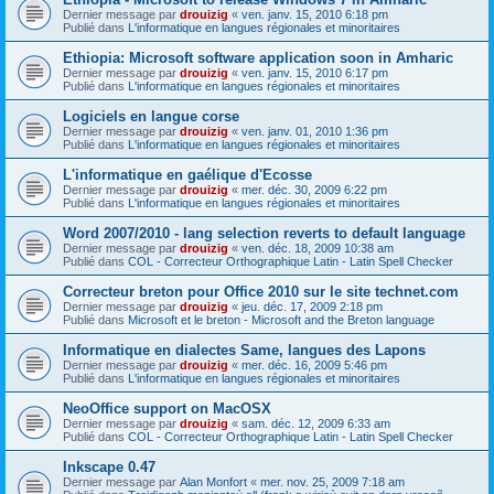
Dernier message par
drouizig
«
ven. janv. 15, 2010 6:18 pm
Publié dans
L'informatique en langues régionales et minoritaires
Ethiopia: Microsoft software application soon in Amharic
Dernier message par
drouizig
«
ven. janv. 15, 2010 6:17 pm
Publié dans
L'informatique en langues régionales et minoritaires
Logiciels en langue corse
Dernier message par
drouizig
«
ven. janv. 01, 2010 1:36 pm
Publié dans
L'informatique en langues régionales et minoritaires
L'informatique en gaélique d'Ecosse
Dernier message par
drouizig
«
mer. déc. 30, 2009 6:22 pm
Publié dans
L'informatique en langues régionales et minoritaires
Word 2007/2010 - lang selection reverts to default language
Dernier message par
drouizig
«
ven. déc. 18, 2009 10:38 am
Publié dans
COL - Correcteur Orthographique Latin - Latin Spell Checker
Correcteur breton pour Office 2010 sur le site technet.com
Dernier message par
drouizig
«
jeu. déc. 17, 2009 2:18 pm
Publié dans
Microsoft et le breton - Microsoft and the Breton language
Informatique en dialectes Same, langues des Lapons
Dernier message par
drouizig
«
mer. déc. 16, 2009 5:46 pm
Publié dans
L'informatique en langues régionales et minoritaires
NeoOffice support on MacOSX
Dernier message par
drouizig
«
sam. déc. 12, 2009 6:33 am
Publié dans
COL - Correcteur Orthographique Latin - Latin Spell Checker
Inkscape 0.47
Dernier message par
Alan Monfort
«
mer. nov. 25, 2009 7:18 am