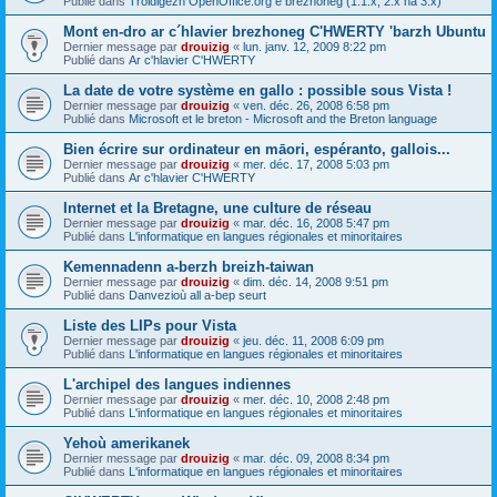
Publié dans
Troidigezh OpenOffice.org e brezhoneg (1.1.x, 2.x ha 3.x)
Mont en-dro ar c´hlavier brezhoneg C'HWERTY 'barzh Ubuntu
Dernier message par
drouizig
«
lun. janv. 12, 2009 8:22 pm
Publié dans
Ar c'hlavier C'HWERTY
La date de votre système en gallo : possible sous Vista !
Dernier message par
drouizig
«
ven. déc. 26, 2008 6:58 pm
Publié dans
Microsoft et le breton - Microsoft and the Breton language
Bien écrire sur ordinateur en māori, espéranto, gallois...
Dernier message par
drouizig
«
mer. déc. 17, 2008 5:03 pm
Publié dans
Ar c'hlavier C'HWERTY
Internet et la Bretagne, une culture de réseau
Dernier message par
drouizig
«
mar. déc. 16, 2008 5:47 pm
Publié dans
L'informatique en langues régionales et minoritaires
Kemennadenn a-berzh breizh-taiwan
Dernier message par
drouizig
«
dim. déc. 14, 2008 9:51 pm
Publié dans
Danvezioù all a-bep seurt
Liste des LIPs pour Vista
Dernier message par
drouizig
«
jeu. déc. 11, 2008 6:09 pm
Publié dans
L'informatique en langues régionales et minoritaires
L'archipel des langues indiennes
Dernier message par
drouizig
«
mer. déc. 10, 2008 2:48 pm
Publié dans
L'informatique en langues régionales et minoritaires
Yehoù amerikanek
Dernier message par
drouizig
«
mar. déc. 09, 2008 8:34 pm
Publié dans
L'informatique en langues régionales et minoritaires