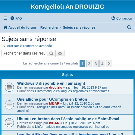
Korvigelloù An DROUIZIG
FAQ
Connexion
R
Accueil du forum
Rechercher
Sujets sans réponse
e
Sujets sans réponse
c
Aller sur la recherche avancée
h
Rechercher
Recherche avancée
e
1
2
3
4
Suivant
La recherche a retourné 197 résultats
r
c
Sujets
h
Windows 8 disponible en Tamazight
e
Dernier message par
drouizig
«
sam. févr. 16, 2013 9:17 pm
Publié dans
L'informatique en langues régionales et minoritaires
r
Une affiche pour GCompris en breton
Dernier message par
bIBAR
«
lun. juil. 12, 2010 2:56 pm
Publié dans
Troidigezh meziantoù all (frank a wirioù evit an darn vrasañ
anezho)
Ubuntu en breton dans l'école publique de Saint-Rvoal
Dernier message par
bIBAR
«
lun. juin 28, 2010 8:14 pm
Publié dans
L'informatique en langues régionales et minoritaires
Implijout Firefox (hag ar re all) e brezhoneg gant Linux ?