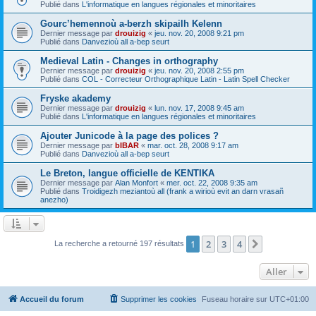
Publié dans
L'informatique en langues régionales et minoritaires
Gourc’hemennoù a-berzh skipailh Kelenn
Dernier message par
drouizig
«
jeu. nov. 20, 2008 9:21 pm
Publié dans
Danvezioù all a-bep seurt
Medieval Latin - Changes in orthography
Dernier message par
drouizig
«
jeu. nov. 20, 2008 2:55 pm
Publié dans
COL - Correcteur Orthographique Latin - Latin Spell Checker
Fryske akademy
Dernier message par
drouizig
«
lun. nov. 17, 2008 9:45 am
Publié dans
L'informatique en langues régionales et minoritaires
Ajouter Junicode à la page des polices ?
Dernier message par
bIBAR
«
mar. oct. 28, 2008 9:17 am
Publié dans
Danvezioù all a-bep seurt
Le Breton, langue officielle de KENTIKA
Dernier message par
Alan Monfort
«
mer. oct. 22, 2008 9:35 am
Publié dans
Troidigezh meziantoù all (frank a wirioù evit an darn vrasañ
anezho)
1
2
3
4
Suivant
La recherche a retourné 197 résultats
Aller
Accueil du forum
Supprimer les cookies
Fuseau horaire sur
UTC+01:00