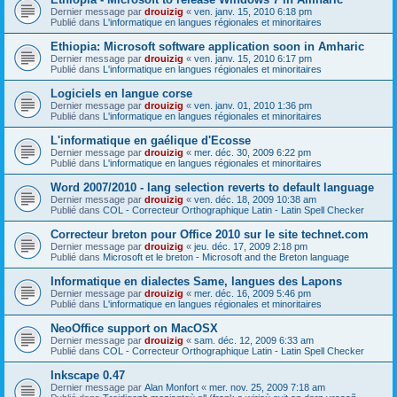
Dernier message par
drouizig
«
ven. janv. 15, 2010 6:18 pm
Publié dans
L'informatique en langues régionales et minoritaires
Ethiopia: Microsoft software application soon in Amharic
Dernier message par
drouizig
«
ven. janv. 15, 2010 6:17 pm
Publié dans
L'informatique en langues régionales et minoritaires
Logiciels en langue corse
Dernier message par
drouizig
«
ven. janv. 01, 2010 1:36 pm
Publié dans
L'informatique en langues régionales et minoritaires
L'informatique en gaélique d'Ecosse
Dernier message par
drouizig
«
mer. déc. 30, 2009 6:22 pm
Publié dans
L'informatique en langues régionales et minoritaires
Word 2007/2010 - lang selection reverts to default language
Dernier message par
drouizig
«
ven. déc. 18, 2009 10:38 am
Publié dans
COL - Correcteur Orthographique Latin - Latin Spell Checker
Correcteur breton pour Office 2010 sur le site technet.com
Dernier message par
drouizig
«
jeu. déc. 17, 2009 2:18 pm
Publié dans
Microsoft et le breton - Microsoft and the Breton language
Informatique en dialectes Same, langues des Lapons
Dernier message par
drouizig
«
mer. déc. 16, 2009 5:46 pm
Publié dans
L'informatique en langues régionales et minoritaires
NeoOffice support on MacOSX
Dernier message par
drouizig
«
sam. déc. 12, 2009 6:33 am
Publié dans
COL - Correcteur Orthographique Latin - Latin Spell Checker
Inkscape 0.47
Dernier message par
Alan Monfort
«
mer. nov. 25, 2009 7:18 am