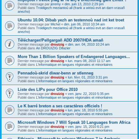
Dernier message par
jeremy
«
dim. juin 13, 2010 2:29 pm
Publié dans
Troidigezh meziantoù all (frank a wirioù evit an darn vrasañ
anezho)
Ubuntu 10.04: Dibab yezh an testennoù nad int ket troet
Dernier message par
Michel
«
dim. juin 06, 2010 10:34 am
Publié dans
Troidigezh meziantoù all (frank a wirioù evit an darn vrasañ
anezho)
Télécharger/Pellgargañ ADD 2007/HDA amañ
Dernier message par
drouizig
«
dim. avr. 04, 2010 10:24 am
Publié dans
An DROUIZIG Difazier
More Than 1 Billion Speakers of Endangered Languages...
Dernier message par
drouizig
«
lun. mars 08, 2010 11:17 am
Publié dans
L'informatique en langues régionales et minoritaires
Pennadoù-skrid diwar-benn ar stlenneg
Dernier message par
drouizig
«
lun. févr. 01, 2010 3:31 pm
Publié dans
L'informatique en langues régionales et minoritaires
Liste des LIPs pour Office 2010
Dernier message par
drouizig
«
ven. janv. 22, 2010 5:35 pm
Publié dans
L'informatique en langues régionales et minoritaires
Le K barré breton a ses caractères officiels !
Dernier message par
drouizig
«
lun. janv. 18, 2010 5:55 pm
Publié dans
L'informatique en langues régionales et minoritaires
Microsoft Windows 7 Will Speak 10 Languages from Africa
Dernier message par
drouizig
«
ven. janv. 15, 2010 6:21 pm
Publié dans
L'informatique en langues régionales et minoritaires
Ethiopia - Microsoft to release Windows 7 in Amharic