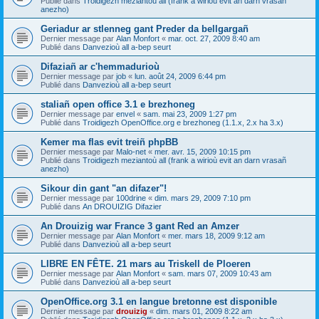
Publié dans
Troidigezh meziantoù all (frank a wirioù evit an darn vrasañ
anezho)
Geriadur ar stlenneg gant Preder da bellgargañ
Dernier message par
Alan Monfort
«
mar. oct. 27, 2009 8:40 am
Publié dans
Danvezioù all a-bep seurt
Difaziañ ar c'hemmadurioù
Dernier message par
job
«
lun. août 24, 2009 6:44 pm
Publié dans
Danvezioù all a-bep seurt
staliañ open office 3.1 e brezhoneg
Dernier message par
envel
«
sam. mai 23, 2009 1:27 pm
Publié dans
Troidigezh OpenOffice.org e brezhoneg (1.1.x, 2.x ha 3.x)
Kemer ma flas evit treiñ phpBB
Dernier message par
Malo-net
«
mer. avr. 15, 2009 10:15 pm
Publié dans
Troidigezh meziantoù all (frank a wirioù evit an darn vrasañ
anezho)
Sikour din gant "an difazer"!
Dernier message par
100drine
«
dim. mars 29, 2009 7:10 pm
Publié dans
An DROUIZIG Difazier
An Drouizig war France 3 gant Red an Amzer
Dernier message par
Alan Monfort
«
mer. mars 18, 2009 9:12 am
Publié dans
Danvezioù all a-bep seurt
LIBRE EN FÊTE. 21 mars au Triskell de Ploeren
Dernier message par
Alan Monfort
«
sam. mars 07, 2009 10:43 am
Publié dans
Danvezioù all a-bep seurt
OpenOffice.org 3.1 en langue bretonne est disponible
Dernier message par
drouizig
«
dim. mars 01, 2009 8:22 am