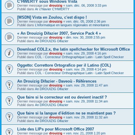
C’HWERTY sous Windows Vista
Dernier message par
drouizig
«
sam. déc. 06, 2008 3:33 pm
Publié dans
Ar c'hlavier C'HWERTY
[MSDN] Vista en Zoulou, c'est dispo !
Dernier message par
drouizig
«
ven. déc. 05, 2008 2:36 pm
Publié dans
L'informatique en langues régionales et minoritaires
« An Drouizig Difazier 2007, Service Pack 4 »
Dernier message par
drouizig
«
dim. nov. 30, 2008 2:55 pm
Publié dans
An DROUIZIG Difazier
Download COL2.x, the latin spellchecker for Microsoft Office
Dernier message par
drouizig
«
sam. nov. 29, 2008 4:16 pm
Publié dans
COL - Correcteur Orthographique Latin - Latin Spell Checker
Oggetto: Correttore Ortografico per il Latino (COL)
Dernier message par
drouizig
«
sam. nov. 29, 2008 4:14 pm
Publié dans
COL - Correcteur Orthographique Latin - Latin Spell Checker
An Drouizig Difazier - Daveoù - Références
Dernier message par
drouizig
«
sam. nov. 29, 2008 11:47 am
Publié dans
An DROUIZIG Difazier
Que faire si le correcteur est ou devient inactif ?
Dernier message par
drouizig
«
sam. nov. 29, 2008 11:34 am
Publié dans
An DROUIZIG Difazier
Que faire si la langue d'édition ne se maintient pas ?
Dernier message par
drouizig
«
sam. nov. 29, 2008 11:32 am
Publié dans
An DROUIZIG Difazier
Liste des LIPs pour Microsoft Office 2007
Dernier message par
drouizig
«
ven. nov. 21, 2008 1:20 pm