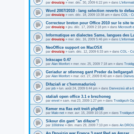
par
drouizig
»
mer. déc. 30, 2009 6:22 pm
» dans
L'informat
Word 2007/2010 - lang selection reverts to defa
par
drouizig
»
ven. déc. 18, 2009 10:38 am
» dans
COL - Co
Correcteur breton pour Office 2010 sur le site 
par
drouizig
»
jeu. déc. 17, 2009 2:18 pm
» dans
Microsoft e
Informatique en dialectes Same, langues des 
par
drouizig
»
mer. déc. 16, 2009 5:46 pm
» dans
L'informat
NeoOffice support on MacOSX
par
drouizig
»
sam. déc. 12, 2009 6:33 am
» dans
COL - Cor
Inkscape 0.47
par
Alan Monfort
»
mer. nov. 25, 2009 7:18 am
» dans
Troidi
Geriadur ar stlenneg gant Preder da bellgargañ
par
Alan Monfort
»
mar. oct. 27, 2009 8:40 am
» dans
Danvezi
Difaziañ ar c'hemmadurioù
par
job
»
lun. août 24, 2009 6:44 pm
» dans
Danvezioù all a-
staliañ open office 3.1 e brezhoneg
par
envel
»
sam. mai 23, 2009 1:27 pm
» dans
Troidigezh Op
Kemer ma flas evit treiñ phpBB
par
Malo-net
»
mer. avr. 15, 2009 10:15 pm
» dans
Troidigez
Sikour din gant "an difazer"!
par
100drine
»
dim. mars 29, 2009 7:10 pm
» dans
An DROUI
An Drouizig war France 3 gant Red an Amzer