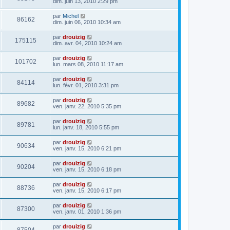
dim. juin 13, 2010 2:29 pm
par
Michel
86162
dim. juin 06, 2010 10:34 am
par
drouizig
175115
dim. avr. 04, 2010 10:24 am
par
drouizig
101702
lun. mars 08, 2010 11:17 am
par
drouizig
84114
lun. févr. 01, 2010 3:31 pm
par
drouizig
89682
ven. janv. 22, 2010 5:35 pm
par
drouizig
89781
lun. janv. 18, 2010 5:55 pm
par
drouizig
90634
ven. janv. 15, 2010 6:21 pm
par
drouizig
90204
ven. janv. 15, 2010 6:18 pm
par
drouizig
88736
ven. janv. 15, 2010 6:17 pm
par
drouizig
87300
ven. janv. 01, 2010 1:36 pm
par
drouizig