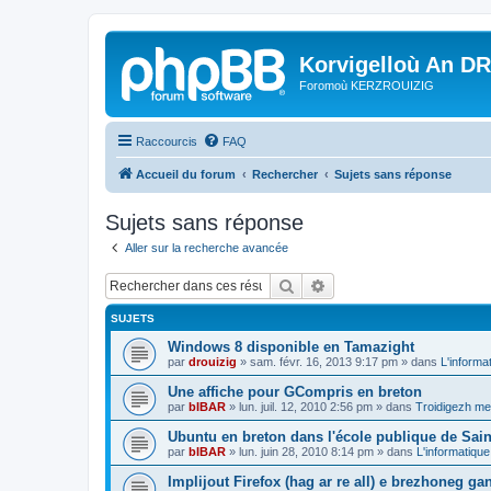
Korvigelloù An D
Foromoù KERZROUIZIG
Raccourcis
FAQ
Accueil du forum
Rechercher
Sujets sans réponse
Sujets sans réponse
Aller sur la recherche avancée
Rechercher
Recherche avancée
SUJETS
Windows 8 disponible en Tamazight
par
drouizig
»
sam. févr. 16, 2013 9:17 pm
» dans
L'informa
Une affiche pour GCompris en breton
par
bIBAR
»
lun. juil. 12, 2010 2:56 pm
» dans
Troidigezh mez
Ubuntu en breton dans l'école publique de Sain
par
bIBAR
»
lun. juin 28, 2010 8:14 pm
» dans
L'informatique
Implijout Firefox (hag ar re all) e brezhoneg ga