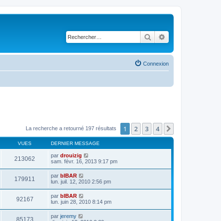
Rechercher
Recherche avancé
Connexion
1
2
3
4
Suivant
La recherche a retourné 197 résultats
VUES
DERNIER MESSAGE
par
drouizig
213062
sam. févr. 16, 2013 9:17 pm
par
bIBAR
179911
lun. juil. 12, 2010 2:56 pm
par
bIBAR
92167
lun. juin 28, 2010 8:14 pm
par
jeremy
85173