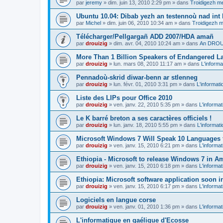
par
jeremy
»
dim. juin 13, 2010 2:29 pm
» dans
Troidigezh me
Ubuntu 10.04: Dibab yezh an testennoù nad int k
par
Michel
»
dim. juin 06, 2010 10:34 am
» dans
Troidigezh m
Télécharger/Pellgargañ ADD 2007/HDA amañ
par
drouizig
»
dim. avr. 04, 2010 10:24 am
» dans
An DROUI
More Than 1 Billion Speakers of Endangered L
par
drouizig
»
lun. mars 08, 2010 11:17 am
» dans
L'informa
Pennadoù-skrid diwar-benn ar stlenneg
par
drouizig
»
lun. févr. 01, 2010 3:31 pm
» dans
L'informati
Liste des LIPs pour Office 2010
par
drouizig
»
ven. janv. 22, 2010 5:35 pm
» dans
L'informat
Le K barré breton a ses caractères officiels !
par
drouizig
»
lun. janv. 18, 2010 5:55 pm
» dans
L'informat
Microsoft Windows 7 Will Speak 10 Languages 
par
drouizig
»
ven. janv. 15, 2010 6:21 pm
» dans
L'informat
Ethiopia - Microsoft to release Windows 7 in A
par
drouizig
»
ven. janv. 15, 2010 6:18 pm
» dans
L'informat
Ethiopia: Microsoft software application soon 
par
drouizig
»
ven. janv. 15, 2010 6:17 pm
» dans
L'informat
Logiciels en langue corse
par
drouizig
»
ven. janv. 01, 2010 1:36 pm
» dans
L'informat
L'informatique en gaélique d'Ecosse