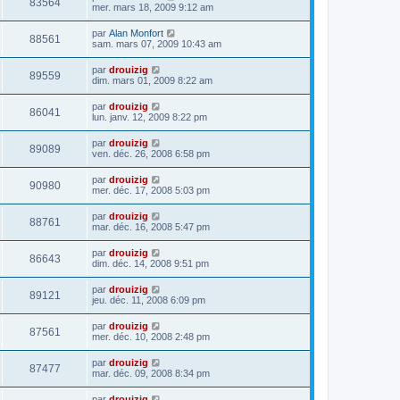
83564
mer. mars 18, 2009 9:12 am
par
Alan Monfort
88561
sam. mars 07, 2009 10:43 am
par
drouizig
89559
dim. mars 01, 2009 8:22 am
par
drouizig
86041
lun. janv. 12, 2009 8:22 pm
par
drouizig
89089
ven. déc. 26, 2008 6:58 pm
par
drouizig
90980
mer. déc. 17, 2008 5:03 pm
par
drouizig
88761
mar. déc. 16, 2008 5:47 pm
par
drouizig
86643
dim. déc. 14, 2008 9:51 pm
par
drouizig
89121
jeu. déc. 11, 2008 6:09 pm
par
drouizig
87561
mer. déc. 10, 2008 2:48 pm
par
drouizig
87477
mar. déc. 09, 2008 8:34 pm
par
drouizig