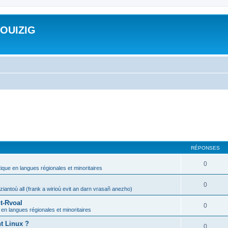
ROUIZIG
RÉPONSES
0
tique en langues régionales et minoritaires
0
iantoù all (frank a wirioù evit an darn vrasañ anezho)
t-Rvoal
0
 en langues régionales et minoritaires
nt Linux ?
0