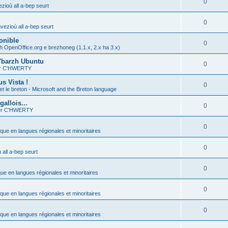
0
zioù all a-bep seurt
0
vezioù all a-bep seurt
onible
0
h OpenOffice.org e brezhoneg (1.1.x, 2.x ha 3.x)
'barzh Ubuntu
0
ier C'HWERTY
s Vista !
0
et le breton - Microsoft and the Breton language
allois...
0
ier C'HWERTY
0
ique en langues régionales et minoritaires
0
all a-bep seurt
0
que en langues régionales et minoritaires
0
ique en langues régionales et minoritaires
0
ique en langues régionales et minoritaires