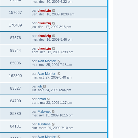
87504
mer. déc. 30, 2009 6:22 pm
par
drouizig
157667
ven. déc. 18, 2009 10:38 am
par
drouizig
176409
jeu. déc. 17, 2009 2:18 pm
par
drouizig
87576
mer. déc. 16, 2009 5:46 pm
par
drouizig
89944
sam. déc. 12, 2009 6:33 am
par
Alan Monfort
85006
mer. nov. 25, 2009 7:18 am
par
Alan Monfort
162300
mar. oct. 27, 2009 8:40 am
par
job
83527
lun. août 24, 2009 6:44 pm
par
envel
84790
sam. mai 23, 2009 1:27 pm
par
Malo-net
85380
mer. avr. 15, 2009 10:15 pm
par
100drine
84131
dim. mars 29, 2009 7:10 pm
par
Alan Monfort