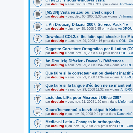
C’HWERTY sous Windows Vista
par
drouizig
»
sam. déc. 06, 2008 3:33 pm
» dans
Ar c'hla
[MSDN] Vista en Zoulou, c'est dispo !
par
drouizig
»
ven. déc. 05, 2008 2:36 pm
» dans
L'informat
« An Drouizig Difazier 2007, Service Pack 4 »
par
drouizig
»
dim. nov. 30, 2008 2:55 pm
» dans
An DROUIZ
Download COL2.x, the latin spellchecker for Mic
par
drouizig
»
sam. nov. 29, 2008 4:16 pm
» dans
COL - Cor
Oggetto: Correttore Ortografico per il Latino (C
par
drouizig
»
sam. nov. 29, 2008 4:14 pm
» dans
COL - Cor
An Drouizig Difazier - Daveoù - Références
par
drouizig
»
sam. nov. 29, 2008 11:47 am
» dans
An DROU
Que faire si le correcteur est ou devient inactif 
par
drouizig
»
sam. nov. 29, 2008 11:34 am
» dans
An DROU
Que faire si la langue d'édition ne se maintient
par
drouizig
»
sam. nov. 29, 2008 11:32 am
» dans
An DROU
Liste des LIPs pour Microsoft Office 2007
par
drouizig
»
ven. nov. 21, 2008 1:20 pm
» dans
L'informat
Gourc’hemennoù a-berzh skipailh Kelenn
par
drouizig
»
jeu. nov. 20, 2008 9:21 pm
» dans
Danvezioù 
Medieval Latin - Changes in orthography
par
drouizig
»
jeu. nov. 20, 2008 2:55 pm
» dans
COL - Corr