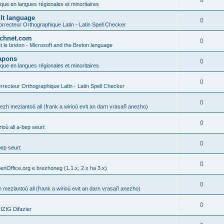
0
ique en langues régionales et minoritaires
ult language
0
rrecteur Orthographique Latin - Latin Spell Checker
technet.com
0
t le breton - Microsoft and the Breton language
Lapons
0
ique en langues régionales et minoritaires
0
recteur Orthographique Latin - Latin Spell Checker
0
gezh meziantoù all (frank a wirioù evit an darn vrasañ anezho)
0
où all a-bep seurt
0
bep seurt
0
enOffice.org e brezhoneg (1.1.x, 2.x ha 3.x)
0
h meziantoù all (frank a wirioù evit an darn vrasañ anezho)
0
ZIG Difazier