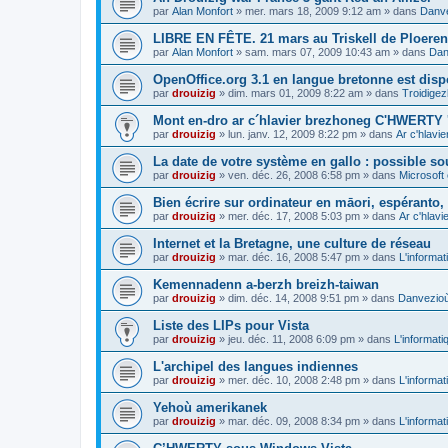
par
Alan Monfort
»
mer. mars 18, 2009 9:12 am
» dans
Danve
LIBRE EN FÊTE. 21 mars au Triskell de Ploeren
par
Alan Monfort
»
sam. mars 07, 2009 10:43 am
» dans
Dan
OpenOffice.org 3.1 en langue bretonne est disp
par
drouizig
»
dim. mars 01, 2009 8:22 am
» dans
Troidigez
Mont en-dro ar c´hlavier brezhoneg C'HWERTY 
par
drouizig
»
lun. janv. 12, 2009 8:22 pm
» dans
Ar c'hlav
La date de votre système en gallo : possible sou
par
drouizig
»
ven. déc. 26, 2008 6:58 pm
» dans
Microsoft 
Bien écrire sur ordinateur en māori, espéranto, g
par
drouizig
»
mer. déc. 17, 2008 5:03 pm
» dans
Ar c'hlav
Internet et la Bretagne, une culture de réseau
par
drouizig
»
mar. déc. 16, 2008 5:47 pm
» dans
L'informat
Kemennadenn a-berzh breizh-taiwan
par
drouizig
»
dim. déc. 14, 2008 9:51 pm
» dans
Danvezioù 
Liste des LIPs pour Vista
par
drouizig
»
jeu. déc. 11, 2008 6:09 pm
» dans
L'informati
L'archipel des langues indiennes
par
drouizig
»
mer. déc. 10, 2008 2:48 pm
» dans
L'informat
Yehoù amerikanek
par
drouizig
»
mar. déc. 09, 2008 8:34 pm
» dans
L'informat