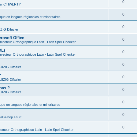
0
vier C'HWERTY
0
ique en langues régionales et minoritaires
0
IG Difazier
rosoft Office
0
recteur Orthographique Latin - Latin Spell Checker
OL)
0
recteur Orthographique Latin - Latin Spell Checker
0
IZIG Difazier
?
0
IZIG Difazier
 pas ?
0
IZIG Difazier
0
ique en langues régionales et minoritaires
0
all a-bep seurt
0
ecteur Orthographique Latin - Latin Spell Checker