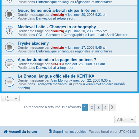
Publié dans
L'informatique en langues régionales et minoritaires
Gourc’hemennoù a-berzh skipailh Kelenn
Dernier message par
drouizig
«
jeu. nov. 20, 2008 9:21 pm
Publié dans
Danvezioù all a-bep seurt
Medieval Latin - Changes in orthography
Dernier message par
drouizig
«
jeu. nov. 20, 2008 2:55 pm
Publié dans
COL - Correcteur Orthographique Latin - Latin Spell Checker
Fryske akademy
Dernier message par
drouizig
«
lun. nov. 17, 2008 9:45 am
Publié dans
L'informatique en langues régionales et minoritaires
Ajouter Junicode à la page des polices ?
Dernier message par
bIBAR
«
mar. oct. 28, 2008 9:17 am
Publié dans
Danvezioù all a-bep seurt
Le Breton, langue officielle de KENTIKA
Dernier message par
Alan Monfort
«
mer. oct. 22, 2008 9:35 am
Publié dans
Troidigezh meziantoù all (frank a wirioù evit an darn vrasañ
anezho)
1
2
3
4
Suivant
La recherche a retourné 197 résultats
Aller
Accueil du forum
Supprimer les cookies
Fuseau horaire sur
UTC+01:00