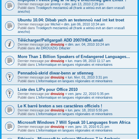
Dernier message par
jeremy
«
dim. juin 13, 2010 2:29 pm
Publié dans
Troidigezh meziantoù all (frank a wirioù evit an darn vrasañ
anezho)
Ubuntu 10.04: Dibab yezh an testennoù nad int ket troet
Dernier message par
Michel
«
dim. juin 06, 2010 10:34 am
Publié dans
Troidigezh meziantoù all (frank a wirioù evit an darn vrasañ
anezho)
Télécharger/Pellgargañ ADD 2007/HDA amañ
Dernier message par
drouizig
«
dim. avr. 04, 2010 10:24 am
Publié dans
An DROUIZIG Difazier
More Than 1 Billion Speakers of Endangered Languages...
Dernier message par
drouizig
«
lun. mars 08, 2010 11:17 am
Publié dans
L'informatique en langues régionales et minoritaires
Pennadoù-skrid diwar-benn ar stlenneg
Dernier message par
drouizig
«
lun. févr. 01, 2010 3:31 pm
Publié dans
L'informatique en langues régionales et minoritaires
Liste des LIPs pour Office 2010
Dernier message par
drouizig
«
ven. janv. 22, 2010 5:35 pm
Publié dans
L'informatique en langues régionales et minoritaires
Le K barré breton a ses caractères officiels !
Dernier message par
drouizig
«
lun. janv. 18, 2010 5:55 pm
Publié dans
L'informatique en langues régionales et minoritaires
Microsoft Windows 7 Will Speak 10 Languages from Africa
Dernier message par
drouizig
«
ven. janv. 15, 2010 6:21 pm
Publié dans
L'informatique en langues régionales et minoritaires
Ethiopia - Microsoft to release Windows 7 in Amharic