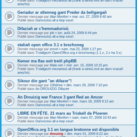
Publié dans
Troidigezh meziantoù all (frank a wirioù evit an darn vrasañ
anezho)
Geriadur ar stlenneg gant Preder da bellgargañ
Dernier message par
Alan Monfort
«
mar. oct. 27, 2009 8:40 am
Publié dans
Danvezioù all a-bep seurt
Difaziañ ar c'hemmadurioù
Dernier message par
job
«
lun. août 24, 2009 6:44 pm
Publié dans
Danvezioù all a-bep seurt
staliañ open office 3.1 e brezhoneg
Dernier message par
envel
«
sam. mai 23, 2009 1:27 pm
Publié dans
Troidigezh OpenOffice.org e brezhoneg (1.1.x, 2.x ha 3.x)
Kemer ma flas evit treiñ phpBB
Dernier message par
Malo-net
«
mer. avr. 15, 2009 10:15 pm
Publié dans
Troidigezh meziantoù all (frank a wirioù evit an darn vrasañ
anezho)
Sikour din gant "an difazer"!
Dernier message par
100drine
«
dim. mars 29, 2009 7:10 pm
Publié dans
An DROUIZIG Difazier
An Drouizig war France 3 gant Red an Amzer
Dernier message par
Alan Monfort
«
mer. mars 18, 2009 9:12 am
Publié dans
Danvezioù all a-bep seurt
LIBRE EN FÊTE. 21 mars au Triskell de Ploeren
Dernier message par
Alan Monfort
«
sam. mars 07, 2009 10:43 am
Publié dans
Danvezioù all a-bep seurt
OpenOffice.org 3.1 en langue bretonne est disponible
Dernier message par
drouizig
«
dim. mars 01, 2009 8:22 am