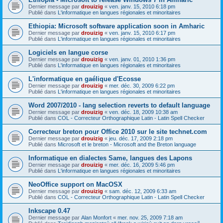
Dernier message par
drouizig
«
ven. janv. 15, 2010 6:18 pm
Publié dans
L'informatique en langues régionales et minoritaires
Ethiopia: Microsoft software application soon in Amharic
Dernier message par
drouizig
«
ven. janv. 15, 2010 6:17 pm
Publié dans
L'informatique en langues régionales et minoritaires
Logiciels en langue corse
Dernier message par
drouizig
«
ven. janv. 01, 2010 1:36 pm
Publié dans
L'informatique en langues régionales et minoritaires
L'informatique en gaélique d'Ecosse
Dernier message par
drouizig
«
mer. déc. 30, 2009 6:22 pm
Publié dans
L'informatique en langues régionales et minoritaires
Word 2007/2010 - lang selection reverts to default language
Dernier message par
drouizig
«
ven. déc. 18, 2009 10:38 am
Publié dans
COL - Correcteur Orthographique Latin - Latin Spell Checker
Correcteur breton pour Office 2010 sur le site technet.com
Dernier message par
drouizig
«
jeu. déc. 17, 2009 2:18 pm
Publié dans
Microsoft et le breton - Microsoft and the Breton language
Informatique en dialectes Same, langues des Lapons
Dernier message par
drouizig
«
mer. déc. 16, 2009 5:46 pm
Publié dans
L'informatique en langues régionales et minoritaires
NeoOffice support on MacOSX
Dernier message par
drouizig
«
sam. déc. 12, 2009 6:33 am
Publié dans
COL - Correcteur Orthographique Latin - Latin Spell Checker
Inkscape 0.47
Dernier message par
Alan Monfort
«
mer. nov. 25, 2009 7:18 am