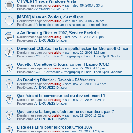
C’HWERTY sous Windows Vista
Dernier message par
drouizig
«
sam. déc. 06, 2008 3:33 pm
Publié dans
Ar c'hlavier C'HWERTY
[MSDN] Vista en Zoulou, c'est dispo !
Dernier message par
drouizig
«
ven. déc. 05, 2008 2:36 pm
Publié dans
L'informatique en langues régionales et minoritaires
« An Drouizig Difazier 2007, Service Pack 4 »
Dernier message par
drouizig
«
dim. nov. 30, 2008 2:55 pm
Publié dans
An DROUIZIG Difazier
Download COL2.x, the latin spellchecker for Microsoft Office
Dernier message par
drouizig
«
sam. nov. 29, 2008 4:16 pm
Publié dans
COL - Correcteur Orthographique Latin - Latin Spell Checker
Oggetto: Correttore Ortografico per il Latino (COL)
Dernier message par
drouizig
«
sam. nov. 29, 2008 4:14 pm
Publié dans
COL - Correcteur Orthographique Latin - Latin Spell Checker
An Drouizig Difazier - Daveoù - Références
Dernier message par
drouizig
«
sam. nov. 29, 2008 11:47 am
Publié dans
An DROUIZIG Difazier
Que faire si le correcteur est ou devient inactif ?
Dernier message par
drouizig
«
sam. nov. 29, 2008 11:34 am
Publié dans
An DROUIZIG Difazier
Que faire si la langue d'édition ne se maintient pas ?
Dernier message par
drouizig
«
sam. nov. 29, 2008 11:32 am
Publié dans
An DROUIZIG Difazier
Liste des LIPs pour Microsoft Office 2007
Dernier message par
drouizig
«
ven. nov. 21, 2008 1:20 pm