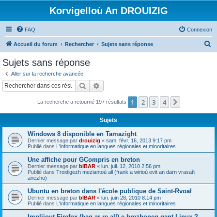
Korvigelloù An DROUIZIG
FAQ
Connexion
R
Accueil du forum
Rechercher
Sujets sans réponse
e
Sujets sans réponse
c
Aller sur la recherche avancée
h
Rechercher
Recherche avancée
e
1
2
3
4
Suivant
La recherche a retourné 197 résultats
r
c
Sujets
h
Windows 8 disponible en Tamazight
e
Dernier message par
drouizig
«
sam. févr. 16, 2013 9:17 pm
Publié dans
L'informatique en langues régionales et minoritaires
r
Une affiche pour GCompris en breton
Dernier message par
bIBAR
«
lun. juil. 12, 2010 2:56 pm
Publié dans
Troidigezh meziantoù all (frank a wirioù evit an darn vrasañ
anezho)
Ubuntu en breton dans l'école publique de Saint-Rvoal
Dernier message par
bIBAR
«
lun. juin 28, 2010 8:14 pm
Publié dans
L'informatique en langues régionales et minoritaires
Implijout Firefox (hag ar re all) e brezhoneg gant Linux ?