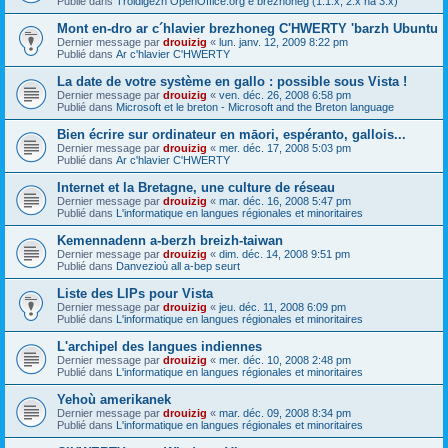
Publié dans
Troidigezh OpenOffice.org e brezhoneg (1.1.x, 2.x ha 3.x)
Mont en-dro ar c´hlavier brezhoneg C'HWERTY 'barzh Ubuntu
Dernier message par
drouizig
«
lun. janv. 12, 2009 8:22 pm
Publié dans
Ar c'hlavier C'HWERTY
La date de votre système en gallo : possible sous Vista !
Dernier message par
drouizig
«
ven. déc. 26, 2008 6:58 pm
Publié dans
Microsoft et le breton - Microsoft and the Breton language
Bien écrire sur ordinateur en māori, espéranto, gallois...
Dernier message par
drouizig
«
mer. déc. 17, 2008 5:03 pm
Publié dans
Ar c'hlavier C'HWERTY
Internet et la Bretagne, une culture de réseau
Dernier message par
drouizig
«
mar. déc. 16, 2008 5:47 pm
Publié dans
L'informatique en langues régionales et minoritaires
Kemennadenn a-berzh breizh-taiwan
Dernier message par
drouizig
«
dim. déc. 14, 2008 9:51 pm
Publié dans
Danvezioù all a-bep seurt
Liste des LIPs pour Vista
Dernier message par
drouizig
«
jeu. déc. 11, 2008 6:09 pm
Publié dans
L'informatique en langues régionales et minoritaires
L'archipel des langues indiennes
Dernier message par
drouizig
«
mer. déc. 10, 2008 2:48 pm
Publié dans
L'informatique en langues régionales et minoritaires
Yehoù amerikanek
Dernier message par
drouizig
«
mar. déc. 09, 2008 8:34 pm
Publié dans
L'informatique en langues régionales et minoritaires