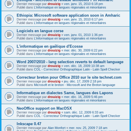
Dernier message par
drouizig
«
ven. janv. 15, 2010 6:18 pm
Publié dans
L'informatique en langues régionales et minoritaires
Ethiopia: Microsoft software application soon in Amharic
Dernier message par
drouizig
«
ven. janv. 15, 2010 6:17 pm
Publié dans
L'informatique en langues régionales et minoritaires
Logiciels en langue corse
Dernier message par
drouizig
«
ven. janv. 01, 2010 1:36 pm
Publié dans
L'informatique en langues régionales et minoritaires
L'informatique en gaélique d'Ecosse
Dernier message par
drouizig
«
mer. déc. 30, 2009 6:22 pm
Publié dans
L'informatique en langues régionales et minoritaires
Word 2007/2010 - lang selection reverts to default language
Dernier message par
drouizig
«
ven. déc. 18, 2009 10:38 am
Publié dans
COL - Correcteur Orthographique Latin - Latin Spell Checker
Correcteur breton pour Office 2010 sur le site technet.com
Dernier message par
drouizig
«
jeu. déc. 17, 2009 2:18 pm
Publié dans
Microsoft et le breton - Microsoft and the Breton language
Informatique en dialectes Same, langues des Lapons
Dernier message par
drouizig
«
mer. déc. 16, 2009 5:46 pm
Publié dans
L'informatique en langues régionales et minoritaires
NeoOffice support on MacOSX
Dernier message par
drouizig
«
sam. déc. 12, 2009 6:33 am
Publié dans
COL - Correcteur Orthographique Latin - Latin Spell Checker
Inkscape 0.47
Dernier message par
Alan Monfort
«
mer. nov. 25, 2009 7:18 am