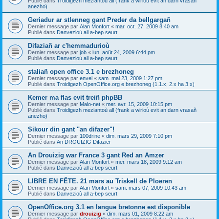
Publié dans
Troidigezh meziantoù all (frank a wirioù evit an darn vrasañ
anezho)
Geriadur ar stlenneg gant Preder da bellgargañ
Dernier message par
Alan Monfort
«
mar. oct. 27, 2009 8:40 am
Publié dans
Danvezioù all a-bep seurt
Difaziañ ar c'hemmadurioù
Dernier message par
job
«
lun. août 24, 2009 6:44 pm
Publié dans
Danvezioù all a-bep seurt
staliañ open office 3.1 e brezhoneg
Dernier message par
envel
«
sam. mai 23, 2009 1:27 pm
Publié dans
Troidigezh OpenOffice.org e brezhoneg (1.1.x, 2.x ha 3.x)
Kemer ma flas evit treiñ phpBB
Dernier message par
Malo-net
«
mer. avr. 15, 2009 10:15 pm
Publié dans
Troidigezh meziantoù all (frank a wirioù evit an darn vrasañ
anezho)
Sikour din gant "an difazer"!
Dernier message par
100drine
«
dim. mars 29, 2009 7:10 pm
Publié dans
An DROUIZIG Difazier
An Drouizig war France 3 gant Red an Amzer
Dernier message par
Alan Monfort
«
mer. mars 18, 2009 9:12 am
Publié dans
Danvezioù all a-bep seurt
LIBRE EN FÊTE. 21 mars au Triskell de Ploeren
Dernier message par
Alan Monfort
«
sam. mars 07, 2009 10:43 am
Publié dans
Danvezioù all a-bep seurt
OpenOffice.org 3.1 en langue bretonne est disponible
Dernier message par
drouizig
«
dim. mars 01, 2009 8:22 am