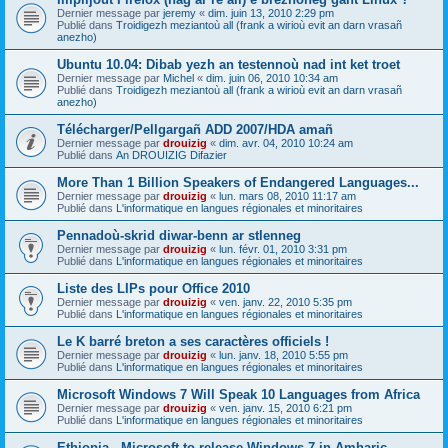
Dernier message par
jeremy
«
dim. juin 13, 2010 2:29 pm
Publié dans
Troidigezh meziantoù all (frank a wirioù evit an darn vrasañ
anezho)
Ubuntu 10.04: Dibab yezh an testennoù nad int ket troet
Dernier message par
Michel
«
dim. juin 06, 2010 10:34 am
Publié dans
Troidigezh meziantoù all (frank a wirioù evit an darn vrasañ
anezho)
Télécharger/Pellgargañ ADD 2007/HDA amañ
Dernier message par
drouizig
«
dim. avr. 04, 2010 10:24 am
Publié dans
An DROUIZIG Difazier
More Than 1 Billion Speakers of Endangered Languages...
Dernier message par
drouizig
«
lun. mars 08, 2010 11:17 am
Publié dans
L'informatique en langues régionales et minoritaires
Pennadoù-skrid diwar-benn ar stlenneg
Dernier message par
drouizig
«
lun. févr. 01, 2010 3:31 pm
Publié dans
L'informatique en langues régionales et minoritaires
Liste des LIPs pour Office 2010
Dernier message par
drouizig
«
ven. janv. 22, 2010 5:35 pm
Publié dans
L'informatique en langues régionales et minoritaires
Le K barré breton a ses caractères officiels !
Dernier message par
drouizig
«
lun. janv. 18, 2010 5:55 pm
Publié dans
L'informatique en langues régionales et minoritaires
Microsoft Windows 7 Will Speak 10 Languages from Africa
Dernier message par
drouizig
«
ven. janv. 15, 2010 6:21 pm
Publié dans
L'informatique en langues régionales et minoritaires
Ethiopia - Microsoft to release Windows 7 in Amharic