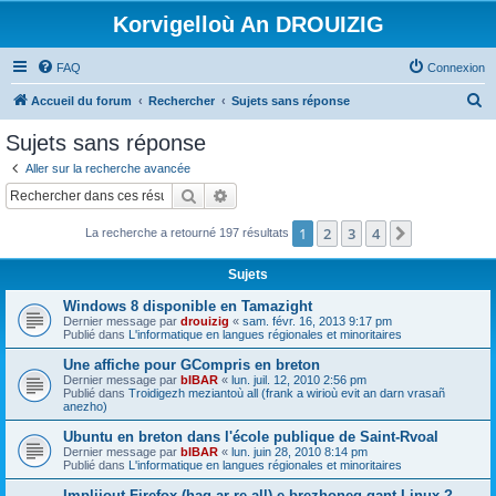
Korvigelloù An DROUIZIG
FAQ
Connexion
R
Accueil du forum
Rechercher
Sujets sans réponse
e
Sujets sans réponse
c
Aller sur la recherche avancée
h
Rechercher
Recherche avancée
e
1
2
3
4
Suivant
La recherche a retourné 197 résultats
r
c
Sujets
h
Windows 8 disponible en Tamazight
e
Dernier message par
drouizig
«
sam. févr. 16, 2013 9:17 pm
Publié dans
L'informatique en langues régionales et minoritaires
r
Une affiche pour GCompris en breton
Dernier message par
bIBAR
«
lun. juil. 12, 2010 2:56 pm
Publié dans
Troidigezh meziantoù all (frank a wirioù evit an darn vrasañ
anezho)
Ubuntu en breton dans l'école publique de Saint-Rvoal
Dernier message par
bIBAR
«
lun. juin 28, 2010 8:14 pm
Publié dans
L'informatique en langues régionales et minoritaires
Implijout Firefox (hag ar re all) e brezhoneg gant Linux ?