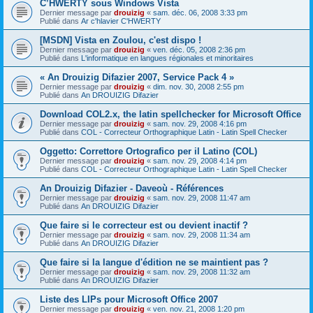
C’HWERTY sous Windows Vista
Dernier message par
drouizig
«
sam. déc. 06, 2008 3:33 pm
Publié dans
Ar c'hlavier C'HWERTY
[MSDN] Vista en Zoulou, c'est dispo !
Dernier message par
drouizig
«
ven. déc. 05, 2008 2:36 pm
Publié dans
L'informatique en langues régionales et minoritaires
« An Drouizig Difazier 2007, Service Pack 4 »
Dernier message par
drouizig
«
dim. nov. 30, 2008 2:55 pm
Publié dans
An DROUIZIG Difazier
Download COL2.x, the latin spellchecker for Microsoft Office
Dernier message par
drouizig
«
sam. nov. 29, 2008 4:16 pm
Publié dans
COL - Correcteur Orthographique Latin - Latin Spell Checker
Oggetto: Correttore Ortografico per il Latino (COL)
Dernier message par
drouizig
«
sam. nov. 29, 2008 4:14 pm
Publié dans
COL - Correcteur Orthographique Latin - Latin Spell Checker
An Drouizig Difazier - Daveoù - Références
Dernier message par
drouizig
«
sam. nov. 29, 2008 11:47 am
Publié dans
An DROUIZIG Difazier
Que faire si le correcteur est ou devient inactif ?
Dernier message par
drouizig
«
sam. nov. 29, 2008 11:34 am
Publié dans
An DROUIZIG Difazier
Que faire si la langue d'édition ne se maintient pas ?
Dernier message par
drouizig
«
sam. nov. 29, 2008 11:32 am
Publié dans
An DROUIZIG Difazier
Liste des LIPs pour Microsoft Office 2007
Dernier message par
drouizig
«
ven. nov. 21, 2008 1:20 pm