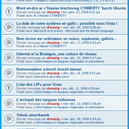
Publié dans
Troidigezh OpenOffice.org e brezhoneg (1.1.x, 2.x ha 3.x)
Mont en-dro ar c´hlavier brezhoneg C'HWERTY 'barzh Ubuntu
Dernier message par
drouizig
«
lun. janv. 12, 2009 8:22 pm
Publié dans
Ar c'hlavier C'HWERTY
La date de votre système en gallo : possible sous Vista !
Dernier message par
drouizig
«
ven. déc. 26, 2008 6:58 pm
Publié dans
Microsoft et le breton - Microsoft and the Breton language
Bien écrire sur ordinateur en māori, espéranto, gallois...
Dernier message par
drouizig
«
mer. déc. 17, 2008 5:03 pm
Publié dans
Ar c'hlavier C'HWERTY
Internet et la Bretagne, une culture de réseau
Dernier message par
drouizig
«
mar. déc. 16, 2008 5:47 pm
Publié dans
L'informatique en langues régionales et minoritaires
Kemennadenn a-berzh breizh-taiwan
Dernier message par
drouizig
«
dim. déc. 14, 2008 9:51 pm
Publié dans
Danvezioù all a-bep seurt
Liste des LIPs pour Vista
Dernier message par
drouizig
«
jeu. déc. 11, 2008 6:09 pm
Publié dans
L'informatique en langues régionales et minoritaires
L'archipel des langues indiennes
Dernier message par
drouizig
«
mer. déc. 10, 2008 2:48 pm
Publié dans
L'informatique en langues régionales et minoritaires
Yehoù amerikanek
Dernier message par
drouizig
«
mar. déc. 09, 2008 8:34 pm
Publié dans
L'informatique en langues régionales et minoritaires