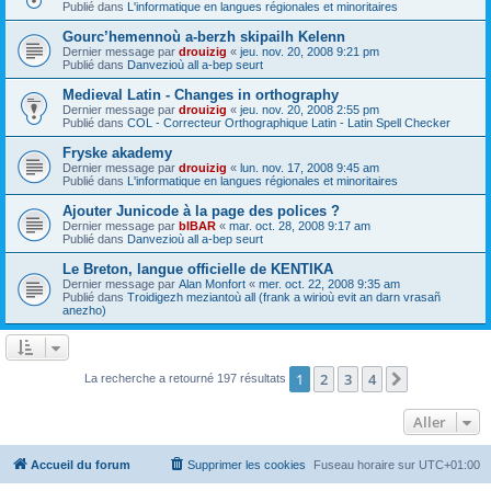
Publié dans
L'informatique en langues régionales et minoritaires
Gourc’hemennoù a-berzh skipailh Kelenn
Dernier message par
drouizig
«
jeu. nov. 20, 2008 9:21 pm
Publié dans
Danvezioù all a-bep seurt
Medieval Latin - Changes in orthography
Dernier message par
drouizig
«
jeu. nov. 20, 2008 2:55 pm
Publié dans
COL - Correcteur Orthographique Latin - Latin Spell Checker
Fryske akademy
Dernier message par
drouizig
«
lun. nov. 17, 2008 9:45 am
Publié dans
L'informatique en langues régionales et minoritaires
Ajouter Junicode à la page des polices ?
Dernier message par
bIBAR
«
mar. oct. 28, 2008 9:17 am
Publié dans
Danvezioù all a-bep seurt
Le Breton, langue officielle de KENTIKA
Dernier message par
Alan Monfort
«
mer. oct. 22, 2008 9:35 am
Publié dans
Troidigezh meziantoù all (frank a wirioù evit an darn vrasañ
anezho)
1
2
3
4
Suivant
La recherche a retourné 197 résultats
Aller
Accueil du forum
Supprimer les cookies
Fuseau horaire sur
UTC+01:00