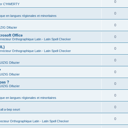
0
vier C'HWERTY
0
ique en langues régionales et minoritaires
0
IG Difazier
rosoft Office
0
recteur Orthographique Latin - Latin Spell Checker
OL)
0
recteur Orthographique Latin - Latin Spell Checker
0
IZIG Difazier
?
0
IZIG Difazier
 pas ?
0
IZIG Difazier
0
ique en langues régionales et minoritaires
0
all a-bep seurt
0
ecteur Orthographique Latin - Latin Spell Checker