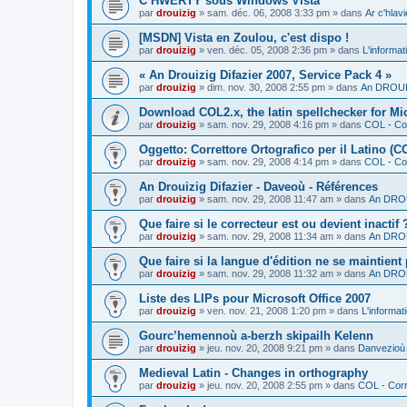
C’HWERTY sous Windows Vista
par
drouizig
»
sam. déc. 06, 2008 3:33 pm
» dans
Ar c'hla
[MSDN] Vista en Zoulou, c'est dispo !
par
drouizig
»
ven. déc. 05, 2008 2:36 pm
» dans
L'informat
« An Drouizig Difazier 2007, Service Pack 4 »
par
drouizig
»
dim. nov. 30, 2008 2:55 pm
» dans
An DROUIZ
Download COL2.x, the latin spellchecker for Mic
par
drouizig
»
sam. nov. 29, 2008 4:16 pm
» dans
COL - Cor
Oggetto: Correttore Ortografico per il Latino (C
par
drouizig
»
sam. nov. 29, 2008 4:14 pm
» dans
COL - Cor
An Drouizig Difazier - Daveoù - Références
par
drouizig
»
sam. nov. 29, 2008 11:47 am
» dans
An DROU
Que faire si le correcteur est ou devient inactif 
par
drouizig
»
sam. nov. 29, 2008 11:34 am
» dans
An DROU
Que faire si la langue d'édition ne se maintient
par
drouizig
»
sam. nov. 29, 2008 11:32 am
» dans
An DROU
Liste des LIPs pour Microsoft Office 2007
par
drouizig
»
ven. nov. 21, 2008 1:20 pm
» dans
L'informat
Gourc’hemennoù a-berzh skipailh Kelenn
par
drouizig
»
jeu. nov. 20, 2008 9:21 pm
» dans
Danvezioù 
Medieval Latin - Changes in orthography
par
drouizig
»
jeu. nov. 20, 2008 2:55 pm
» dans
COL - Corr