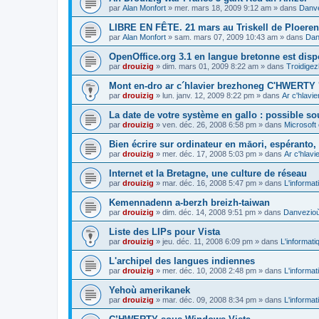
par
Alan Monfort
»
mer. mars 18, 2009 9:12 am
» dans
Danve
LIBRE EN FÊTE. 21 mars au Triskell de Ploeren
par
Alan Monfort
»
sam. mars 07, 2009 10:43 am
» dans
Dan
OpenOffice.org 3.1 en langue bretonne est disp
par
drouizig
»
dim. mars 01, 2009 8:22 am
» dans
Troidigez
Mont en-dro ar c´hlavier brezhoneg C'HWERTY 
par
drouizig
»
lun. janv. 12, 2009 8:22 pm
» dans
Ar c'hlav
La date de votre système en gallo : possible sou
par
drouizig
»
ven. déc. 26, 2008 6:58 pm
» dans
Microsoft 
Bien écrire sur ordinateur en māori, espéranto, g
par
drouizig
»
mer. déc. 17, 2008 5:03 pm
» dans
Ar c'hlav
Internet et la Bretagne, une culture de réseau
par
drouizig
»
mar. déc. 16, 2008 5:47 pm
» dans
L'informat
Kemennadenn a-berzh breizh-taiwan
par
drouizig
»
dim. déc. 14, 2008 9:51 pm
» dans
Danvezioù 
Liste des LIPs pour Vista
par
drouizig
»
jeu. déc. 11, 2008 6:09 pm
» dans
L'informati
L'archipel des langues indiennes
par
drouizig
»
mer. déc. 10, 2008 2:48 pm
» dans
L'informat
Yehoù amerikanek
par
drouizig
»
mar. déc. 09, 2008 8:34 pm
» dans
L'informat