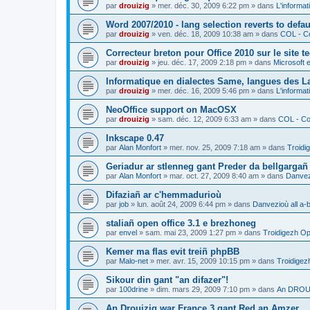
par
drouizig
»
mer. déc. 30, 2009 6:22 pm
» dans
L'informat
Word 2007/2010 - lang selection reverts to defa
par
drouizig
»
ven. déc. 18, 2009 10:38 am
» dans
COL - Co
Correcteur breton pour Office 2010 sur le site 
par
drouizig
»
jeu. déc. 17, 2009 2:18 pm
» dans
Microsoft e
Informatique en dialectes Same, langues des 
par
drouizig
»
mer. déc. 16, 2009 5:46 pm
» dans
L'informat
NeoOffice support on MacOSX
par
drouizig
»
sam. déc. 12, 2009 6:33 am
» dans
COL - Cor
Inkscape 0.47
par
Alan Monfort
»
mer. nov. 25, 2009 7:18 am
» dans
Troidi
Geriadur ar stlenneg gant Preder da bellgargañ
par
Alan Monfort
»
mar. oct. 27, 2009 8:40 am
» dans
Danvezi
Difaziañ ar c'hemmadurioù
par
job
»
lun. août 24, 2009 6:44 pm
» dans
Danvezioù all a-
staliañ open office 3.1 e brezhoneg
par
envel
»
sam. mai 23, 2009 1:27 pm
» dans
Troidigezh Op
Kemer ma flas evit treiñ phpBB
par
Malo-net
»
mer. avr. 15, 2009 10:15 pm
» dans
Troidigez
Sikour din gant "an difazer"!
par
100drine
»
dim. mars 29, 2009 7:10 pm
» dans
An DROUI
An Drouizig war France 3 gant Red an Amzer