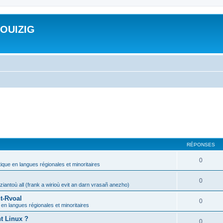
ROUIZIG
RÉPONSES
0
tique en langues régionales et minoritaires
0
iantoù all (frank a wirioù evit an darn vrasañ anezho)
t-Rvoal
0
 en langues régionales et minoritaires
nt Linux ?
0