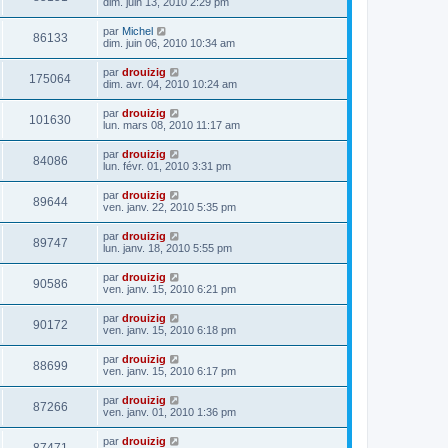
dim. juin 13, 2010 2:29 pm
par
Michel
86133
dim. juin 06, 2010 10:34 am
par
drouizig
175064
dim. avr. 04, 2010 10:24 am
par
drouizig
101630
lun. mars 08, 2010 11:17 am
par
drouizig
84086
lun. févr. 01, 2010 3:31 pm
par
drouizig
89644
ven. janv. 22, 2010 5:35 pm
par
drouizig
89747
lun. janv. 18, 2010 5:55 pm
par
drouizig
90586
ven. janv. 15, 2010 6:21 pm
par
drouizig
90172
ven. janv. 15, 2010 6:18 pm
par
drouizig
88699
ven. janv. 15, 2010 6:17 pm
par
drouizig
87266
ven. janv. 01, 2010 1:36 pm
par
drouizig