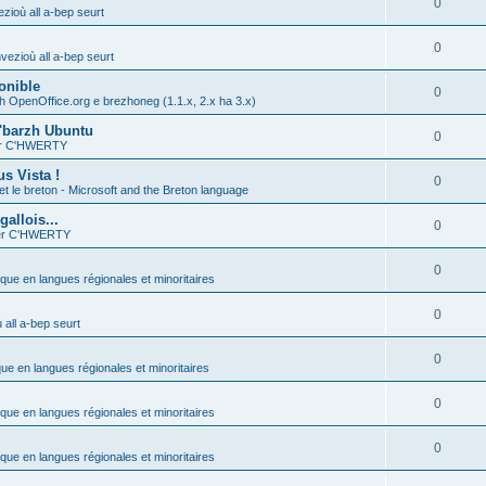
0
zioù all a-bep seurt
0
vezioù all a-bep seurt
onible
0
h OpenOffice.org e brezhoneg (1.1.x, 2.x ha 3.x)
'barzh Ubuntu
0
ier C'HWERTY
s Vista !
0
et le breton - Microsoft and the Breton language
allois...
0
ier C'HWERTY
0
ique en langues régionales et minoritaires
0
all a-bep seurt
0
que en langues régionales et minoritaires
0
ique en langues régionales et minoritaires
0
ique en langues régionales et minoritaires