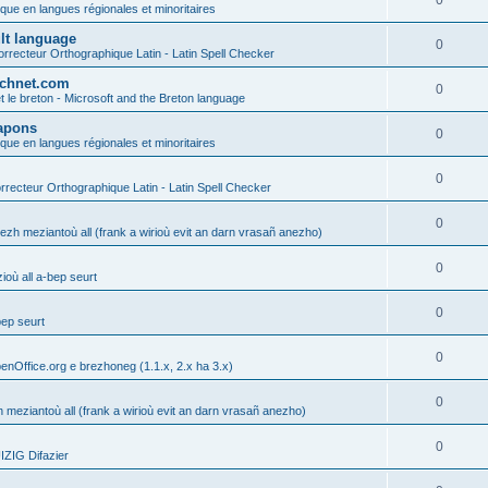
0
ique en langues régionales et minoritaires
ult language
0
rrecteur Orthographique Latin - Latin Spell Checker
technet.com
0
t le breton - Microsoft and the Breton language
Lapons
0
ique en langues régionales et minoritaires
0
recteur Orthographique Latin - Latin Spell Checker
0
gezh meziantoù all (frank a wirioù evit an darn vrasañ anezho)
0
où all a-bep seurt
0
bep seurt
0
enOffice.org e brezhoneg (1.1.x, 2.x ha 3.x)
0
h meziantoù all (frank a wirioù evit an darn vrasañ anezho)
0
ZIG Difazier