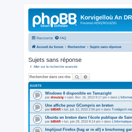
Korvigelloù An D
Foromoù KERZROUIZIG
Raccourcis
FAQ
Accueil du forum
Rechercher
Sujets sans réponse
Sujets sans réponse
Aller sur la recherche avancée
Rechercher
Recherche avancée
SUJETS
Windows 8 disponible en Tamazight
par
drouizig
»
sam. févr. 16, 2013 9:17 pm
» dans
L'informa
Une affiche pour GCompris en breton
par
bIBAR
»
lun. juil. 12, 2010 2:56 pm
» dans
Troidigezh mez
Ubuntu en breton dans l'école publique de Sain
par
bIBAR
»
lun. juin 28, 2010 8:14 pm
» dans
L'informatique
Implijout Firefox (hag ar re all) e brezhoneg ga