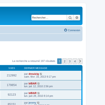
Rechercher
Recherche avancé
Connexion
1
2
3
4
Suivant
La recherche a retourné 197 résultats
VUES
DERNIER MESSAGE
par
drouizig
212992
sam. févr. 16, 2013 9:17 pm
par
bIBAR
179854
lun. juil. 12, 2010 2:56 pm
par
bIBAR
92123
lun. juin 28, 2010 8:14 pm
par
jeremy
85151