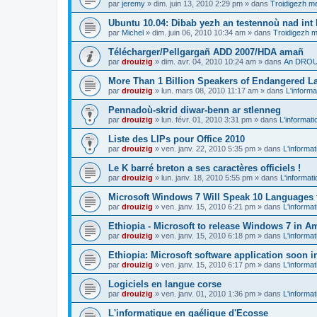
par
jeremy
»
dim. juin 13, 2010 2:29 pm
» dans
Troidigezh me
Ubuntu 10.04: Dibab yezh an testennoù nad int k
par
Michel
»
dim. juin 06, 2010 10:34 am
» dans
Troidigezh m
Télécharger/Pellgargañ ADD 2007/HDA amañ
par
drouizig
»
dim. avr. 04, 2010 10:24 am
» dans
An DROUI
More Than 1 Billion Speakers of Endangered L
par
drouizig
»
lun. mars 08, 2010 11:17 am
» dans
L'informa
Pennadoù-skrid diwar-benn ar stlenneg
par
drouizig
»
lun. févr. 01, 2010 3:31 pm
» dans
L'informati
Liste des LIPs pour Office 2010
par
drouizig
»
ven. janv. 22, 2010 5:35 pm
» dans
L'informat
Le K barré breton a ses caractères officiels !
par
drouizig
»
lun. janv. 18, 2010 5:55 pm
» dans
L'informat
Microsoft Windows 7 Will Speak 10 Languages 
par
drouizig
»
ven. janv. 15, 2010 6:21 pm
» dans
L'informat
Ethiopia - Microsoft to release Windows 7 in A
par
drouizig
»
ven. janv. 15, 2010 6:18 pm
» dans
L'informat
Ethiopia: Microsoft software application soon 
par
drouizig
»
ven. janv. 15, 2010 6:17 pm
» dans
L'informat
Logiciels en langue corse
par
drouizig
»
ven. janv. 01, 2010 1:36 pm
» dans
L'informat
L'informatique en gaélique d'Ecosse