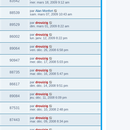
83542
mer. mars 18, 2009 9:12 am
par
Alan Monfort
88539
sam. mars 07, 2009 10:43 am
par
drouizig
89529
dim. mars 01, 2009 8:22 am
par
drouizig
86002
lun. janv. 12, 2009 8:22 pm
par
drouizig
89064
ven. déc. 26, 2008 6:58 pm
par
drouizig
90947
mer. déc. 17, 2008 5:03 pm
par
drouizig
88735
mar. déc. 16, 2008 5:47 pm
par
drouizig
86617
dim. déc. 14, 2008 9:51 pm
par
drouizig
89084
jeu. déc. 11, 2008 6:09 pm
par
drouizig
87531
mer. déc. 10, 2008 2:48 pm
par
drouizig
87443
mar. déc. 09, 2008 8:34 pm
par
drouizig