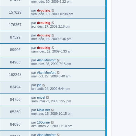
87471
mer. déc. 30, 2009 6:22 pm
par
drouizig
157629
ven. déc. 18, 2009 10:38 am
par
drouizig
176367
jeu. déc. 17, 2009 2:18 pm
par
drouizig
87529
mer. déc. 16, 2009 5:46 pm
par
drouizig
89906
sam. déc. 12, 2009 6:33 am
par
Alan Monfort
84965
mer. nov. 25, 2009 7:18 am
par
Alan Monfort
162248
mar. oct. 27, 2009 8:40 am
par
job
83494
lun. août 24, 2009 6:44 pm
par
envel
84756
sam. mai 23, 2009 1:27 pm
par
Malo-net
85350
mer. avr. 15, 2009 10:15 pm
par
100drine
84096
dim. mars 29, 2009 7:10 pm
par
Alan Monfort