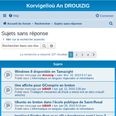
Korvigelloù An DROUIZIG
FAQ
Connexion
R
Accueil du forum
Rechercher
Sujets sans réponse
e
Sujets sans réponse
c
Aller sur la recherche avancée
h
Rechercher
Recherche avancée
e
1
2
3
4
Suivant
La recherche a retourné 197 résultats
r
c
Sujets
h
Windows 8 disponible en Tamazight
e
Dernier message par
drouizig
«
sam. févr. 16, 2013 9:17 pm
Publié dans
L'informatique en langues régionales et minoritaires
r
Une affiche pour GCompris en breton
Dernier message par
bIBAR
«
lun. juil. 12, 2010 2:56 pm
Publié dans
Troidigezh meziantoù all (frank a wirioù evit an darn vrasañ
anezho)
Ubuntu en breton dans l'école publique de Saint-Rvoal
Dernier message par
bIBAR
«
lun. juin 28, 2010 8:14 pm
Publié dans
L'informatique en langues régionales et minoritaires
Implijout Firefox (hag ar re all) e brezhoneg gant Linux ?