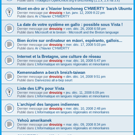
Publié dans
Troidigezh OpenOffice.org e brezhoneg (1.1.x, 2.x ha 3.x)
Mont en-dro ar c´hlavier brezhoneg C'HWERTY 'barzh Ubuntu
Dernier message par
drouizig
«
lun. janv. 12, 2009 8:22 pm
Publié dans
Ar c'hlavier C'HWERTY
La date de votre système en gallo : possible sous Vista !
Dernier message par
drouizig
«
ven. déc. 26, 2008 6:58 pm
Publié dans
Microsoft et le breton - Microsoft and the Breton language
Bien écrire sur ordinateur en māori, espéranto, gallois...
Dernier message par
drouizig
«
mer. déc. 17, 2008 5:03 pm
Publié dans
Ar c'hlavier C'HWERTY
Internet et la Bretagne, une culture de réseau
Dernier message par
drouizig
«
mar. déc. 16, 2008 5:47 pm
Publié dans
L'informatique en langues régionales et minoritaires
Kemennadenn a-berzh breizh-taiwan
Dernier message par
drouizig
«
dim. déc. 14, 2008 9:51 pm
Publié dans
Danvezioù all a-bep seurt
Liste des LIPs pour Vista
Dernier message par
drouizig
«
jeu. déc. 11, 2008 6:09 pm
Publié dans
L'informatique en langues régionales et minoritaires
L'archipel des langues indiennes
Dernier message par
drouizig
«
mer. déc. 10, 2008 2:48 pm
Publié dans
L'informatique en langues régionales et minoritaires
Yehoù amerikanek
Dernier message par
drouizig
«
mar. déc. 09, 2008 8:34 pm
Publié dans
L'informatique en langues régionales et minoritaires