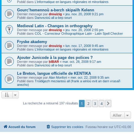
Publié dans
L'informatique en langues régionales et minoritaires
Gourc’hemennoù a-berzh skipailh Kelenn
Dernier message par
drouizig
«
jeu. nov. 20, 2008 9:21 pm
Publié dans
Danvezioù all a-bep seurt
Medieval Latin - Changes in orthography
Dernier message par
drouizig
«
jeu. nov. 20, 2008 2:55 pm
Publié dans
COL - Correcteur Orthographique Latin - Latin Spell Checker
Fryske akademy
Dernier message par
drouizig
«
lun. nov. 17, 2008 9:45 am
Publié dans
L'informatique en langues régionales et minoritaires
Ajouter Junicode à la page des polices ?
Dernier message par
bIBAR
«
mar. oct. 28, 2008 9:17 am
Publié dans
Danvezioù all a-bep seurt
Le Breton, langue officielle de KENTIKA
Dernier message par
Alan Monfort
«
mer. oct. 22, 2008 9:35 am
Publié dans
Troidigezh meziantoù all (frank a wirioù evit an darn vrasañ
anezho)
1
2
3
4
Suivant
La recherche a retourné 197 résultats
Aller
Accueil du forum
Supprimer les cookies
Fuseau horaire sur
UTC+01:00