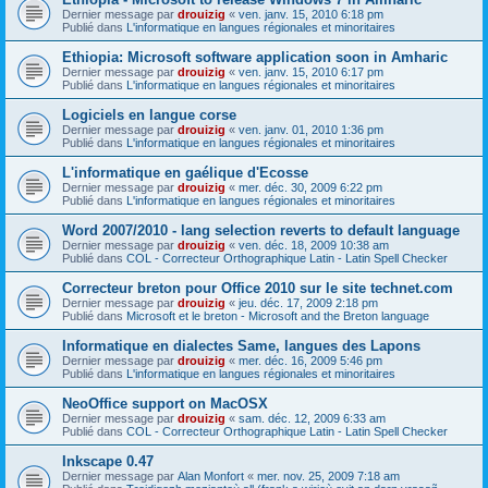
Dernier message par
drouizig
«
ven. janv. 15, 2010 6:18 pm
Publié dans
L'informatique en langues régionales et minoritaires
Ethiopia: Microsoft software application soon in Amharic
Dernier message par
drouizig
«
ven. janv. 15, 2010 6:17 pm
Publié dans
L'informatique en langues régionales et minoritaires
Logiciels en langue corse
Dernier message par
drouizig
«
ven. janv. 01, 2010 1:36 pm
Publié dans
L'informatique en langues régionales et minoritaires
L'informatique en gaélique d'Ecosse
Dernier message par
drouizig
«
mer. déc. 30, 2009 6:22 pm
Publié dans
L'informatique en langues régionales et minoritaires
Word 2007/2010 - lang selection reverts to default language
Dernier message par
drouizig
«
ven. déc. 18, 2009 10:38 am
Publié dans
COL - Correcteur Orthographique Latin - Latin Spell Checker
Correcteur breton pour Office 2010 sur le site technet.com
Dernier message par
drouizig
«
jeu. déc. 17, 2009 2:18 pm
Publié dans
Microsoft et le breton - Microsoft and the Breton language
Informatique en dialectes Same, langues des Lapons
Dernier message par
drouizig
«
mer. déc. 16, 2009 5:46 pm
Publié dans
L'informatique en langues régionales et minoritaires
NeoOffice support on MacOSX
Dernier message par
drouizig
«
sam. déc. 12, 2009 6:33 am
Publié dans
COL - Correcteur Orthographique Latin - Latin Spell Checker
Inkscape 0.47
Dernier message par
Alan Monfort
«
mer. nov. 25, 2009 7:18 am