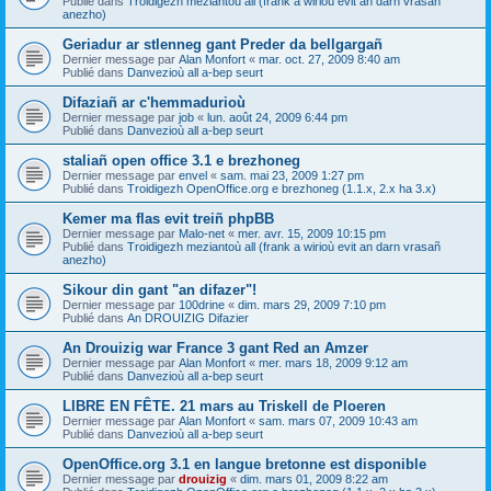
Publié dans
Troidigezh meziantoù all (frank a wirioù evit an darn vrasañ
anezho)
Geriadur ar stlenneg gant Preder da bellgargañ
Dernier message par
Alan Monfort
«
mar. oct. 27, 2009 8:40 am
Publié dans
Danvezioù all a-bep seurt
Difaziañ ar c'hemmadurioù
Dernier message par
job
«
lun. août 24, 2009 6:44 pm
Publié dans
Danvezioù all a-bep seurt
staliañ open office 3.1 e brezhoneg
Dernier message par
envel
«
sam. mai 23, 2009 1:27 pm
Publié dans
Troidigezh OpenOffice.org e brezhoneg (1.1.x, 2.x ha 3.x)
Kemer ma flas evit treiñ phpBB
Dernier message par
Malo-net
«
mer. avr. 15, 2009 10:15 pm
Publié dans
Troidigezh meziantoù all (frank a wirioù evit an darn vrasañ
anezho)
Sikour din gant "an difazer"!
Dernier message par
100drine
«
dim. mars 29, 2009 7:10 pm
Publié dans
An DROUIZIG Difazier
An Drouizig war France 3 gant Red an Amzer
Dernier message par
Alan Monfort
«
mer. mars 18, 2009 9:12 am
Publié dans
Danvezioù all a-bep seurt
LIBRE EN FÊTE. 21 mars au Triskell de Ploeren
Dernier message par
Alan Monfort
«
sam. mars 07, 2009 10:43 am
Publié dans
Danvezioù all a-bep seurt
OpenOffice.org 3.1 en langue bretonne est disponible
Dernier message par
drouizig
«
dim. mars 01, 2009 8:22 am