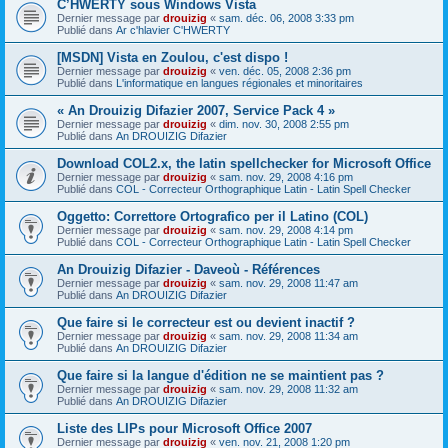
C’HWERTY sous Windows Vista
Dernier message par
drouizig
«
sam. déc. 06, 2008 3:33 pm
Publié dans
Ar c'hlavier C'HWERTY
[MSDN] Vista en Zoulou, c'est dispo !
Dernier message par
drouizig
«
ven. déc. 05, 2008 2:36 pm
Publié dans
L'informatique en langues régionales et minoritaires
« An Drouizig Difazier 2007, Service Pack 4 »
Dernier message par
drouizig
«
dim. nov. 30, 2008 2:55 pm
Publié dans
An DROUIZIG Difazier
Download COL2.x, the latin spellchecker for Microsoft Office
Dernier message par
drouizig
«
sam. nov. 29, 2008 4:16 pm
Publié dans
COL - Correcteur Orthographique Latin - Latin Spell Checker
Oggetto: Correttore Ortografico per il Latino (COL)
Dernier message par
drouizig
«
sam. nov. 29, 2008 4:14 pm
Publié dans
COL - Correcteur Orthographique Latin - Latin Spell Checker
An Drouizig Difazier - Daveoù - Références
Dernier message par
drouizig
«
sam. nov. 29, 2008 11:47 am
Publié dans
An DROUIZIG Difazier
Que faire si le correcteur est ou devient inactif ?
Dernier message par
drouizig
«
sam. nov. 29, 2008 11:34 am
Publié dans
An DROUIZIG Difazier
Que faire si la langue d'édition ne se maintient pas ?
Dernier message par
drouizig
«
sam. nov. 29, 2008 11:32 am
Publié dans
An DROUIZIG Difazier
Liste des LIPs pour Microsoft Office 2007
Dernier message par
drouizig
«
ven. nov. 21, 2008 1:20 pm