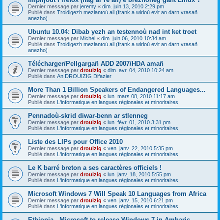
Dernier message par
jeremy
«
dim. juin 13, 2010 2:29 pm
Publié dans
Troidigezh meziantoù all (frank a wirioù evit an darn vrasañ
anezho)
Ubuntu 10.04: Dibab yezh an testennoù nad int ket troet
Dernier message par
Michel
«
dim. juin 06, 2010 10:34 am
Publié dans
Troidigezh meziantoù all (frank a wirioù evit an darn vrasañ
anezho)
Télécharger/Pellgargañ ADD 2007/HDA amañ
Dernier message par
drouizig
«
dim. avr. 04, 2010 10:24 am
Publié dans
An DROUIZIG Difazier
More Than 1 Billion Speakers of Endangered Languages...
Dernier message par
drouizig
«
lun. mars 08, 2010 11:17 am
Publié dans
L'informatique en langues régionales et minoritaires
Pennadoù-skrid diwar-benn ar stlenneg
Dernier message par
drouizig
«
lun. févr. 01, 2010 3:31 pm
Publié dans
L'informatique en langues régionales et minoritaires
Liste des LIPs pour Office 2010
Dernier message par
drouizig
«
ven. janv. 22, 2010 5:35 pm
Publié dans
L'informatique en langues régionales et minoritaires
Le K barré breton a ses caractères officiels !
Dernier message par
drouizig
«
lun. janv. 18, 2010 5:55 pm
Publié dans
L'informatique en langues régionales et minoritaires
Microsoft Windows 7 Will Speak 10 Languages from Africa
Dernier message par
drouizig
«
ven. janv. 15, 2010 6:21 pm
Publié dans
L'informatique en langues régionales et minoritaires
Ethiopia - Microsoft to release Windows 7 in Amharic