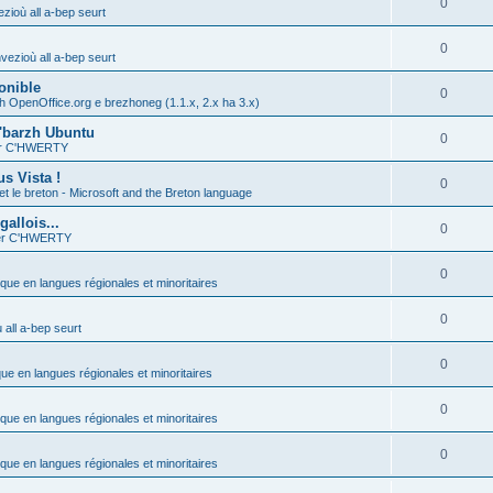
0
zioù all a-bep seurt
0
vezioù all a-bep seurt
onible
0
h OpenOffice.org e brezhoneg (1.1.x, 2.x ha 3.x)
'barzh Ubuntu
0
ier C'HWERTY
s Vista !
0
et le breton - Microsoft and the Breton language
allois...
0
ier C'HWERTY
0
ique en langues régionales et minoritaires
0
all a-bep seurt
0
que en langues régionales et minoritaires
0
ique en langues régionales et minoritaires
0
ique en langues régionales et minoritaires