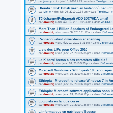
par
jeremy
»
dim. juin 13, 2010 2:29 pm
» dans
Troidigezh me
Ubuntu 10.04: Dibab yezh an testennoù nad int k
par
Michel
»
dim. juin 06, 2010 10:34 am
» dans
Troidigezh m
Télécharger/Pellgargañ ADD 2007/HDA amañ
par
drouizig
»
dim. avr. 04, 2010 10:24 am
» dans
An DROUI
More Than 1 Billion Speakers of Endangered L
par
drouizig
»
lun. mars 08, 2010 11:17 am
» dans
L'informa
Pennadoù-skrid diwar-benn ar stlenneg
par
drouizig
»
lun. févr. 01, 2010 3:31 pm
» dans
L'informati
Liste des LIPs pour Office 2010
par
drouizig
»
ven. janv. 22, 2010 5:35 pm
» dans
L'informat
Le K barré breton a ses caractères officiels !
par
drouizig
»
lun. janv. 18, 2010 5:55 pm
» dans
L'informat
Microsoft Windows 7 Will Speak 10 Languages 
par
drouizig
»
ven. janv. 15, 2010 6:21 pm
» dans
L'informat
Ethiopia - Microsoft to release Windows 7 in A
par
drouizig
»
ven. janv. 15, 2010 6:18 pm
» dans
L'informat
Ethiopia: Microsoft software application soon 
par
drouizig
»
ven. janv. 15, 2010 6:17 pm
» dans
L'informat
Logiciels en langue corse
par
drouizig
»
ven. janv. 01, 2010 1:36 pm
» dans
L'informat
L'informatique en gaélique d'Ecosse