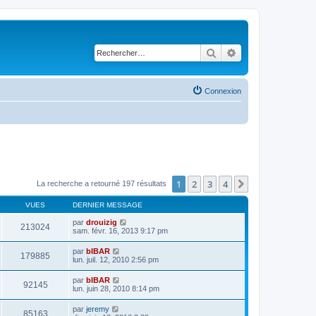
Rechercher
Recherche avancé
Connexion
1
2
3
4
Suivant
La recherche a retourné 197 résultats
VUES
DERNIER MESSAGE
par
drouizig
213024
sam. févr. 16, 2013 9:17 pm
par
bIBAR
179885
lun. juil. 12, 2010 2:56 pm
par
bIBAR
92145
lun. juin 28, 2010 8:14 pm
par
jeremy
85163