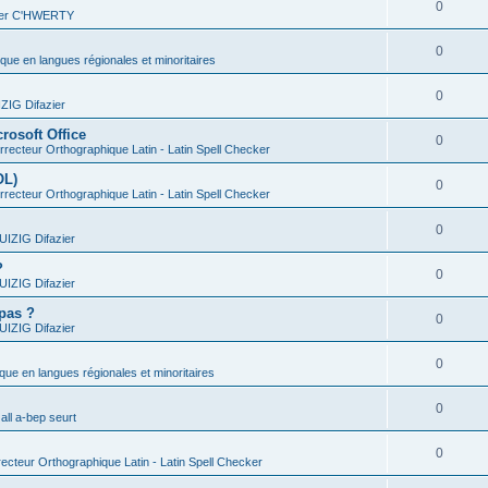
0
vier C'HWERTY
0
ique en langues régionales et minoritaires
0
IG Difazier
rosoft Office
0
recteur Orthographique Latin - Latin Spell Checker
OL)
0
recteur Orthographique Latin - Latin Spell Checker
0
IZIG Difazier
?
0
IZIG Difazier
 pas ?
0
IZIG Difazier
0
ique en langues régionales et minoritaires
0
all a-bep seurt
0
ecteur Orthographique Latin - Latin Spell Checker