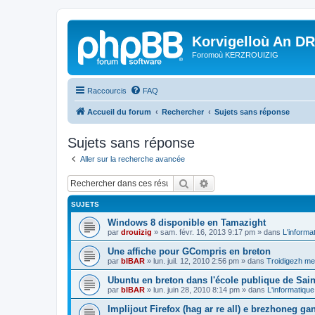
Korvigelloù An D
Foromoù KERZROUIZIG
Raccourcis
FAQ
Accueil du forum
Rechercher
Sujets sans réponse
Sujets sans réponse
Aller sur la recherche avancée
Rechercher
Recherche avancée
SUJETS
Windows 8 disponible en Tamazight
par
drouizig
»
sam. févr. 16, 2013 9:17 pm
» dans
L'informa
Une affiche pour GCompris en breton
par
bIBAR
»
lun. juil. 12, 2010 2:56 pm
» dans
Troidigezh mez
Ubuntu en breton dans l'école publique de Sain
par
bIBAR
»
lun. juin 28, 2010 8:14 pm
» dans
L'informatique
Implijout Firefox (hag ar re all) e brezhoneg ga