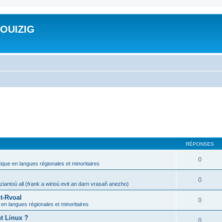
ROUIZIG
RÉPONSES
0
tique en langues régionales et minoritaires
0
iantoù all (frank a wirioù evit an darn vrasañ anezho)
t-Rvoal
0
 en langues régionales et minoritaires
nt Linux ?
0