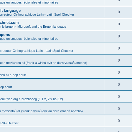
0
ique en langues régionales et minoritaires
ult language
0
rrecteur Orthographique Latin - Latin Spell Checker
technet.com
0
t le breton - Microsoft and the Breton language
Lapons
0
ique en langues régionales et minoritaires
0
recteur Orthographique Latin - Latin Spell Checker
0
gezh meziantoù all (frank a wirioù evit an darn vrasañ anezho)
0
où all a-bep seurt
0
bep seurt
0
enOffice.org e brezhoneg (1.1.x, 2.x ha 3.x)
0
h meziantoù all (frank a wirioù evit an darn vrasañ anezho)
0
ZIG Difazier