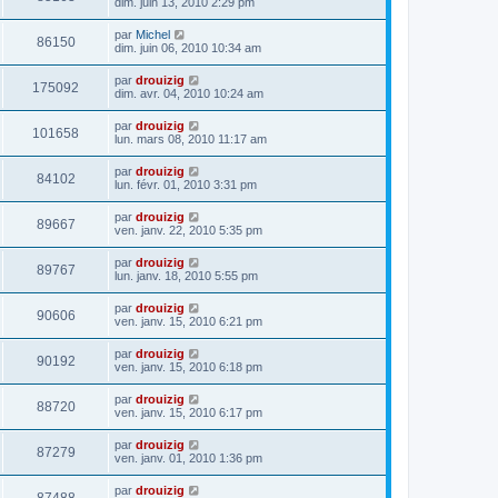
dim. juin 13, 2010 2:29 pm
par
Michel
86150
dim. juin 06, 2010 10:34 am
par
drouizig
175092
dim. avr. 04, 2010 10:24 am
par
drouizig
101658
lun. mars 08, 2010 11:17 am
par
drouizig
84102
lun. févr. 01, 2010 3:31 pm
par
drouizig
89667
ven. janv. 22, 2010 5:35 pm
par
drouizig
89767
lun. janv. 18, 2010 5:55 pm
par
drouizig
90606
ven. janv. 15, 2010 6:21 pm
par
drouizig
90192
ven. janv. 15, 2010 6:18 pm
par
drouizig
88720
ven. janv. 15, 2010 6:17 pm
par
drouizig
87279
ven. janv. 01, 2010 1:36 pm
par
drouizig