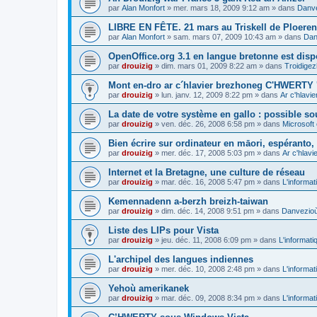
par
Alan Monfort
»
mer. mars 18, 2009 9:12 am
» dans
Danve
LIBRE EN FÊTE. 21 mars au Triskell de Ploeren
par
Alan Monfort
»
sam. mars 07, 2009 10:43 am
» dans
Dan
OpenOffice.org 3.1 en langue bretonne est disp
par
drouizig
»
dim. mars 01, 2009 8:22 am
» dans
Troidigez
Mont en-dro ar c´hlavier brezhoneg C'HWERTY 
par
drouizig
»
lun. janv. 12, 2009 8:22 pm
» dans
Ar c'hlav
La date de votre système en gallo : possible sou
par
drouizig
»
ven. déc. 26, 2008 6:58 pm
» dans
Microsoft 
Bien écrire sur ordinateur en māori, espéranto, g
par
drouizig
»
mer. déc. 17, 2008 5:03 pm
» dans
Ar c'hlav
Internet et la Bretagne, une culture de réseau
par
drouizig
»
mar. déc. 16, 2008 5:47 pm
» dans
L'informat
Kemennadenn a-berzh breizh-taiwan
par
drouizig
»
dim. déc. 14, 2008 9:51 pm
» dans
Danvezioù 
Liste des LIPs pour Vista
par
drouizig
»
jeu. déc. 11, 2008 6:09 pm
» dans
L'informati
L'archipel des langues indiennes
par
drouizig
»
mer. déc. 10, 2008 2:48 pm
» dans
L'informat
Yehoù amerikanek
par
drouizig
»
mar. déc. 09, 2008 8:34 pm
» dans
L'informat