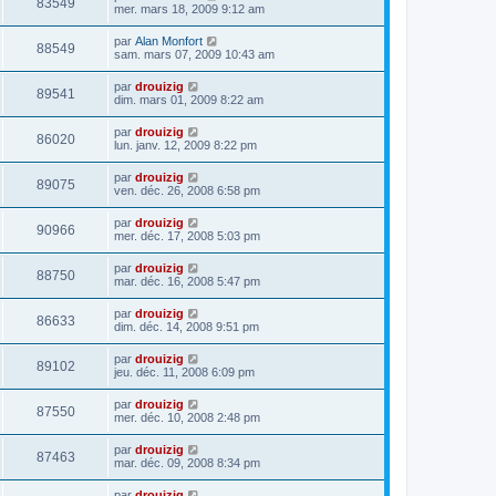
83549
mer. mars 18, 2009 9:12 am
par
Alan Monfort
88549
sam. mars 07, 2009 10:43 am
par
drouizig
89541
dim. mars 01, 2009 8:22 am
par
drouizig
86020
lun. janv. 12, 2009 8:22 pm
par
drouizig
89075
ven. déc. 26, 2008 6:58 pm
par
drouizig
90966
mer. déc. 17, 2008 5:03 pm
par
drouizig
88750
mar. déc. 16, 2008 5:47 pm
par
drouizig
86633
dim. déc. 14, 2008 9:51 pm
par
drouizig
89102
jeu. déc. 11, 2008 6:09 pm
par
drouizig
87550
mer. déc. 10, 2008 2:48 pm
par
drouizig
87463
mar. déc. 09, 2008 8:34 pm
par
drouizig