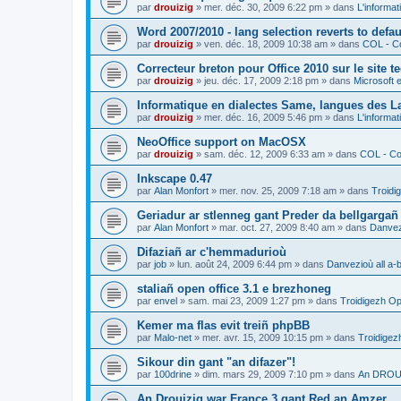
par
drouizig
»
mer. déc. 30, 2009 6:22 pm
» dans
L'informat
Word 2007/2010 - lang selection reverts to defa
par
drouizig
»
ven. déc. 18, 2009 10:38 am
» dans
COL - Co
Correcteur breton pour Office 2010 sur le site 
par
drouizig
»
jeu. déc. 17, 2009 2:18 pm
» dans
Microsoft e
Informatique en dialectes Same, langues des 
par
drouizig
»
mer. déc. 16, 2009 5:46 pm
» dans
L'informat
NeoOffice support on MacOSX
par
drouizig
»
sam. déc. 12, 2009 6:33 am
» dans
COL - Cor
Inkscape 0.47
par
Alan Monfort
»
mer. nov. 25, 2009 7:18 am
» dans
Troidi
Geriadur ar stlenneg gant Preder da bellgargañ
par
Alan Monfort
»
mar. oct. 27, 2009 8:40 am
» dans
Danvezi
Difaziañ ar c'hemmadurioù
par
job
»
lun. août 24, 2009 6:44 pm
» dans
Danvezioù all a-
staliañ open office 3.1 e brezhoneg
par
envel
»
sam. mai 23, 2009 1:27 pm
» dans
Troidigezh Op
Kemer ma flas evit treiñ phpBB
par
Malo-net
»
mer. avr. 15, 2009 10:15 pm
» dans
Troidigez
Sikour din gant "an difazer"!
par
100drine
»
dim. mars 29, 2009 7:10 pm
» dans
An DROUI
An Drouizig war France 3 gant Red an Amzer