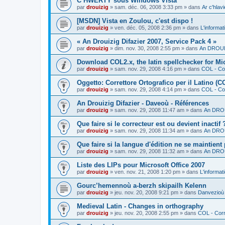
C’HWERTY sous Windows Vista
par
drouizig
»
sam. déc. 06, 2008 3:33 pm
» dans
Ar c'hla
[MSDN] Vista en Zoulou, c'est dispo !
par
drouizig
»
ven. déc. 05, 2008 2:36 pm
» dans
L'informat
« An Drouizig Difazier 2007, Service Pack 4 »
par
drouizig
»
dim. nov. 30, 2008 2:55 pm
» dans
An DROUIZ
Download COL2.x, the latin spellchecker for Mic
par
drouizig
»
sam. nov. 29, 2008 4:16 pm
» dans
COL - Cor
Oggetto: Correttore Ortografico per il Latino (C
par
drouizig
»
sam. nov. 29, 2008 4:14 pm
» dans
COL - Cor
An Drouizig Difazier - Daveoù - Références
par
drouizig
»
sam. nov. 29, 2008 11:47 am
» dans
An DROU
Que faire si le correcteur est ou devient inactif 
par
drouizig
»
sam. nov. 29, 2008 11:34 am
» dans
An DROU
Que faire si la langue d'édition ne se maintient
par
drouizig
»
sam. nov. 29, 2008 11:32 am
» dans
An DROU
Liste des LIPs pour Microsoft Office 2007
par
drouizig
»
ven. nov. 21, 2008 1:20 pm
» dans
L'informat
Gourc’hemennoù a-berzh skipailh Kelenn
par
drouizig
»
jeu. nov. 20, 2008 9:21 pm
» dans
Danvezioù 
Medieval Latin - Changes in orthography
par
drouizig
»
jeu. nov. 20, 2008 2:55 pm
» dans
COL - Corr