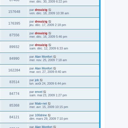
87488
mer. déc. 30, 2009 6:22 pm
par
drouizig
157648
ven. déc. 18, 2009 10:38 am
par
drouizig
176395
jeu. déc. 17, 2009 2:18 pm
par
drouizig
87556
mer. déc. 16, 2009 5:46 pm
par
drouizig
89932
sam. déc. 12, 2009 6:33 am
par
Alan Monfort
84990
mer. nov. 25, 2009 7:18 am
par
Alan Monfort
162284
mar. oct. 27, 2009 8:40 am
par
job
83514
lun. août 24, 2009 6:44 pm
par
envel
84774
sam. mai 23, 2009 1:27 pm
par
Malo-net
85368
mer. avr. 15, 2009 10:15 pm
par
100drine
84121
dim. mars 29, 2009 7:10 pm
par
Alan Monfort