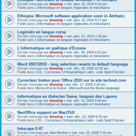
Dernier message par
drouizig
«
ven. janv. 15, 2010 6:18 pm
Publié dans
L'informatique en langues régionales et minoritaires
Ethiopia: Microsoft software application soon in Amharic
Dernier message par
drouizig
«
ven. janv. 15, 2010 6:17 pm
Publié dans
L'informatique en langues régionales et minoritaires
Logiciels en langue corse
Dernier message par
drouizig
«
ven. janv. 01, 2010 1:36 pm
Publié dans
L'informatique en langues régionales et minoritaires
L'informatique en gaélique d'Ecosse
Dernier message par
drouizig
«
mer. déc. 30, 2009 6:22 pm
Publié dans
L'informatique en langues régionales et minoritaires
Word 2007/2010 - lang selection reverts to default language
Dernier message par
drouizig
«
ven. déc. 18, 2009 10:38 am
Publié dans
COL - Correcteur Orthographique Latin - Latin Spell Checker
Correcteur breton pour Office 2010 sur le site technet.com
Dernier message par
drouizig
«
jeu. déc. 17, 2009 2:18 pm
Publié dans
Microsoft et le breton - Microsoft and the Breton language
Informatique en dialectes Same, langues des Lapons
Dernier message par
drouizig
«
mer. déc. 16, 2009 5:46 pm
Publié dans
L'informatique en langues régionales et minoritaires
NeoOffice support on MacOSX
Dernier message par
drouizig
«
sam. déc. 12, 2009 6:33 am
Publié dans
COL - Correcteur Orthographique Latin - Latin Spell Checker
Inkscape 0.47
Dernier message par
Alan Monfort
«
mer. nov. 25, 2009 7:18 am