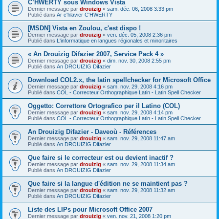
C’HWERTY sous Windows Vista
Dernier message par
drouizig
«
sam. déc. 06, 2008 3:33 pm
Publié dans
Ar c'hlavier C'HWERTY
[MSDN] Vista en Zoulou, c'est dispo !
Dernier message par
drouizig
«
ven. déc. 05, 2008 2:36 pm
Publié dans
L'informatique en langues régionales et minoritaires
« An Drouizig Difazier 2007, Service Pack 4 »
Dernier message par
drouizig
«
dim. nov. 30, 2008 2:55 pm
Publié dans
An DROUIZIG Difazier
Download COL2.x, the latin spellchecker for Microsoft Office
Dernier message par
drouizig
«
sam. nov. 29, 2008 4:16 pm
Publié dans
COL - Correcteur Orthographique Latin - Latin Spell Checker
Oggetto: Correttore Ortografico per il Latino (COL)
Dernier message par
drouizig
«
sam. nov. 29, 2008 4:14 pm
Publié dans
COL - Correcteur Orthographique Latin - Latin Spell Checker
An Drouizig Difazier - Daveoù - Références
Dernier message par
drouizig
«
sam. nov. 29, 2008 11:47 am
Publié dans
An DROUIZIG Difazier
Que faire si le correcteur est ou devient inactif ?
Dernier message par
drouizig
«
sam. nov. 29, 2008 11:34 am
Publié dans
An DROUIZIG Difazier
Que faire si la langue d'édition ne se maintient pas ?
Dernier message par
drouizig
«
sam. nov. 29, 2008 11:32 am
Publié dans
An DROUIZIG Difazier
Liste des LIPs pour Microsoft Office 2007
Dernier message par
drouizig
«
ven. nov. 21, 2008 1:20 pm