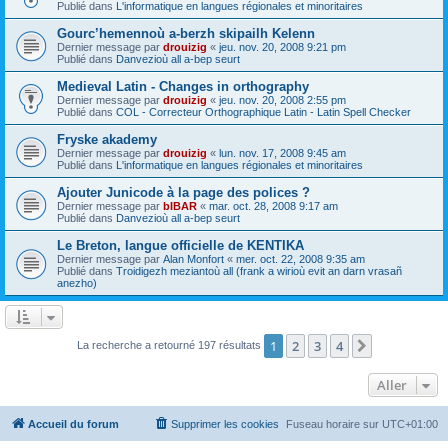
Publié dans
L'informatique en langues régionales et minoritaires
Gourc’hemennoù a-berzh skipailh Kelenn
Dernier message par
drouizig
«
jeu. nov. 20, 2008 9:21 pm
Publié dans
Danvezioù all a-bep seurt
Medieval Latin - Changes in orthography
Dernier message par
drouizig
«
jeu. nov. 20, 2008 2:55 pm
Publié dans
COL - Correcteur Orthographique Latin - Latin Spell Checker
Fryske akademy
Dernier message par
drouizig
«
lun. nov. 17, 2008 9:45 am
Publié dans
L'informatique en langues régionales et minoritaires
Ajouter Junicode à la page des polices ?
Dernier message par
bIBAR
«
mar. oct. 28, 2008 9:17 am
Publié dans
Danvezioù all a-bep seurt
Le Breton, langue officielle de KENTIKA
Dernier message par
Alan Monfort
«
mer. oct. 22, 2008 9:35 am
Publié dans
Troidigezh meziantoù all (frank a wirioù evit an darn vrasañ
anezho)
1
2
3
4
Suivant
La recherche a retourné 197 résultats
Aller
Accueil du forum
Supprimer les cookies
Fuseau horaire sur
UTC+01:00