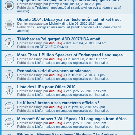
Dernier message par
jeremy
«
dim. juin 13, 2010 2:29 pm
Publié dans
Troidigezh meziantoù all (frank a wirioù evit an darn vrasañ
anezho)
Ubuntu 10.04: Dibab yezh an testennoù nad int ket troet
Dernier message par
Michel
«
dim. juin 06, 2010 10:34 am
Publié dans
Troidigezh meziantoù all (frank a wirioù evit an darn vrasañ
anezho)
Télécharger/Pellgargañ ADD 2007/HDA amañ
Dernier message par
drouizig
«
dim. avr. 04, 2010 10:24 am
Publié dans
An DROUIZIG Difazier
More Than 1 Billion Speakers of Endangered Languages...
Dernier message par
drouizig
«
lun. mars 08, 2010 11:17 am
Publié dans
L'informatique en langues régionales et minoritaires
Pennadoù-skrid diwar-benn ar stlenneg
Dernier message par
drouizig
«
lun. févr. 01, 2010 3:31 pm
Publié dans
L'informatique en langues régionales et minoritaires
Liste des LIPs pour Office 2010
Dernier message par
drouizig
«
ven. janv. 22, 2010 5:35 pm
Publié dans
L'informatique en langues régionales et minoritaires
Le K barré breton a ses caractères officiels !
Dernier message par
drouizig
«
lun. janv. 18, 2010 5:55 pm
Publié dans
L'informatique en langues régionales et minoritaires
Microsoft Windows 7 Will Speak 10 Languages from Africa
Dernier message par
drouizig
«
ven. janv. 15, 2010 6:21 pm
Publié dans
L'informatique en langues régionales et minoritaires
Ethiopia - Microsoft to release Windows 7 in Amharic