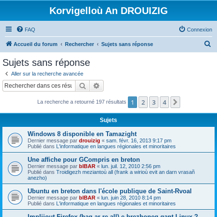
Korvigelloù An DROUIZIG
FAQ
Connexion
R
Accueil du forum
Rechercher
Sujets sans réponse
e
Sujets sans réponse
c
Aller sur la recherche avancée
h
Rechercher
Recherche avancée
e
1
2
3
4
Suivant
La recherche a retourné 197 résultats
r
c
Sujets
h
Windows 8 disponible en Tamazight
e
Dernier message par
drouizig
«
sam. févr. 16, 2013 9:17 pm
Publié dans
L'informatique en langues régionales et minoritaires
r
Une affiche pour GCompris en breton
Dernier message par
bIBAR
«
lun. juil. 12, 2010 2:56 pm
Publié dans
Troidigezh meziantoù all (frank a wirioù evit an darn vrasañ
anezho)
Ubuntu en breton dans l'école publique de Saint-Rvoal
Dernier message par
bIBAR
«
lun. juin 28, 2010 8:14 pm
Publié dans
L'informatique en langues régionales et minoritaires
Implijout Firefox (hag ar re all) e brezhoneg gant Linux ?