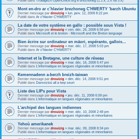
Publié dans
Troidigezh OpenOffice.org e brezhoneg (1.1.x, 2.x ha 3.x)
Mont en-dro ar c´hlavier brezhoneg C'HWERTY 'barzh Ubuntu
Dernier message par
drouizig
«
lun. janv. 12, 2009 8:22 pm
Publié dans
Ar c'hlavier C'HWERTY
La date de votre système en gallo : possible sous Vista !
Dernier message par
drouizig
«
ven. déc. 26, 2008 6:58 pm
Publié dans
Microsoft et le breton - Microsoft and the Breton language
Bien écrire sur ordinateur en māori, espéranto, gallois...
Dernier message par
drouizig
«
mer. déc. 17, 2008 5:03 pm
Publié dans
Ar c'hlavier C'HWERTY
Internet et la Bretagne, une culture de réseau
Dernier message par
drouizig
«
mar. déc. 16, 2008 5:47 pm
Publié dans
L'informatique en langues régionales et minoritaires
Kemennadenn a-berzh breizh-taiwan
Dernier message par
drouizig
«
dim. déc. 14, 2008 9:51 pm
Publié dans
Danvezioù all a-bep seurt
Liste des LIPs pour Vista
Dernier message par
drouizig
«
jeu. déc. 11, 2008 6:09 pm
Publié dans
L'informatique en langues régionales et minoritaires
L'archipel des langues indiennes
Dernier message par
drouizig
«
mer. déc. 10, 2008 2:48 pm
Publié dans
L'informatique en langues régionales et minoritaires
Yehoù amerikanek
Dernier message par
drouizig
«
mar. déc. 09, 2008 8:34 pm
Publié dans
L'informatique en langues régionales et minoritaires