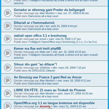
Publié dans
Troidigezh meziantoù all (frank a wirioù evit an darn vrasañ
anezho)
Geriadur ar stlenneg gant Preder da bellgargañ
Dernier message par
Alan Monfort
«
mar. oct. 27, 2009 8:40 am
Publié dans
Danvezioù all a-bep seurt
Difaziañ ar c'hemmadurioù
Dernier message par
job
«
lun. août 24, 2009 6:44 pm
Publié dans
Danvezioù all a-bep seurt
staliañ open office 3.1 e brezhoneg
Dernier message par
envel
«
sam. mai 23, 2009 1:27 pm
Publié dans
Troidigezh OpenOffice.org e brezhoneg (1.1.x, 2.x ha 3.x)
Kemer ma flas evit treiñ phpBB
Dernier message par
Malo-net
«
mer. avr. 15, 2009 10:15 pm
Publié dans
Troidigezh meziantoù all (frank a wirioù evit an darn vrasañ
anezho)
Sikour din gant "an difazer"!
Dernier message par
100drine
«
dim. mars 29, 2009 7:10 pm
Publié dans
An DROUIZIG Difazier
An Drouizig war France 3 gant Red an Amzer
Dernier message par
Alan Monfort
«
mer. mars 18, 2009 9:12 am
Publié dans
Danvezioù all a-bep seurt
LIBRE EN FÊTE. 21 mars au Triskell de Ploeren
Dernier message par
Alan Monfort
«
sam. mars 07, 2009 10:43 am
Publié dans
Danvezioù all a-bep seurt
OpenOffice.org 3.1 en langue bretonne est disponible
Dernier message par
drouizig
«
dim. mars 01, 2009 8:22 am