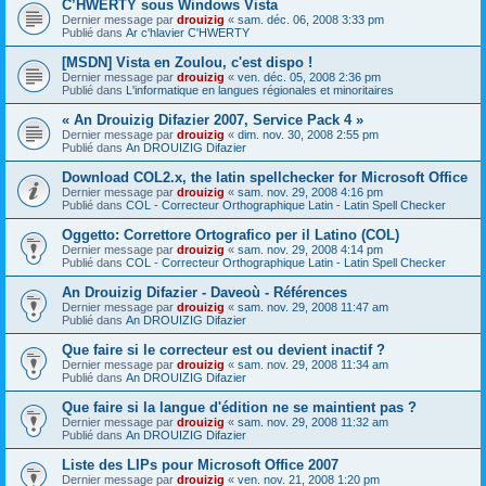
C’HWERTY sous Windows Vista
Dernier message par
drouizig
«
sam. déc. 06, 2008 3:33 pm
Publié dans
Ar c'hlavier C'HWERTY
[MSDN] Vista en Zoulou, c'est dispo !
Dernier message par
drouizig
«
ven. déc. 05, 2008 2:36 pm
Publié dans
L'informatique en langues régionales et minoritaires
« An Drouizig Difazier 2007, Service Pack 4 »
Dernier message par
drouizig
«
dim. nov. 30, 2008 2:55 pm
Publié dans
An DROUIZIG Difazier
Download COL2.x, the latin spellchecker for Microsoft Office
Dernier message par
drouizig
«
sam. nov. 29, 2008 4:16 pm
Publié dans
COL - Correcteur Orthographique Latin - Latin Spell Checker
Oggetto: Correttore Ortografico per il Latino (COL)
Dernier message par
drouizig
«
sam. nov. 29, 2008 4:14 pm
Publié dans
COL - Correcteur Orthographique Latin - Latin Spell Checker
An Drouizig Difazier - Daveoù - Références
Dernier message par
drouizig
«
sam. nov. 29, 2008 11:47 am
Publié dans
An DROUIZIG Difazier
Que faire si le correcteur est ou devient inactif ?
Dernier message par
drouizig
«
sam. nov. 29, 2008 11:34 am
Publié dans
An DROUIZIG Difazier
Que faire si la langue d'édition ne se maintient pas ?
Dernier message par
drouizig
«
sam. nov. 29, 2008 11:32 am
Publié dans
An DROUIZIG Difazier
Liste des LIPs pour Microsoft Office 2007
Dernier message par
drouizig
«
ven. nov. 21, 2008 1:20 pm