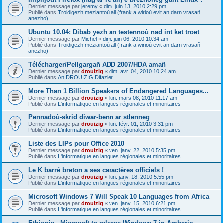
Dernier message par
jeremy
«
dim. juin 13, 2010 2:29 pm
Publié dans
Troidigezh meziantoù all (frank a wirioù evit an darn vrasañ
anezho)
Ubuntu 10.04: Dibab yezh an testennoù nad int ket troet
Dernier message par
Michel
«
dim. juin 06, 2010 10:34 am
Publié dans
Troidigezh meziantoù all (frank a wirioù evit an darn vrasañ
anezho)
Télécharger/Pellgargañ ADD 2007/HDA amañ
Dernier message par
drouizig
«
dim. avr. 04, 2010 10:24 am
Publié dans
An DROUIZIG Difazier
More Than 1 Billion Speakers of Endangered Languages...
Dernier message par
drouizig
«
lun. mars 08, 2010 11:17 am
Publié dans
L'informatique en langues régionales et minoritaires
Pennadoù-skrid diwar-benn ar stlenneg
Dernier message par
drouizig
«
lun. févr. 01, 2010 3:31 pm
Publié dans
L'informatique en langues régionales et minoritaires
Liste des LIPs pour Office 2010
Dernier message par
drouizig
«
ven. janv. 22, 2010 5:35 pm
Publié dans
L'informatique en langues régionales et minoritaires
Le K barré breton a ses caractères officiels !
Dernier message par
drouizig
«
lun. janv. 18, 2010 5:55 pm
Publié dans
L'informatique en langues régionales et minoritaires
Microsoft Windows 7 Will Speak 10 Languages from Africa
Dernier message par
drouizig
«
ven. janv. 15, 2010 6:21 pm
Publié dans
L'informatique en langues régionales et minoritaires
Ethiopia - Microsoft to release Windows 7 in Amharic