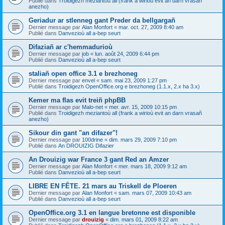
Publié dans
Troidigezh meziantoù all (frank a wirioù evit an darn vrasañ
anezho)
Geriadur ar stlenneg gant Preder da bellgargañ
Dernier message par
Alan Monfort
«
mar. oct. 27, 2009 8:40 am
Publié dans
Danvezioù all a-bep seurt
Difaziañ ar c'hemmadurioù
Dernier message par
job
«
lun. août 24, 2009 6:44 pm
Publié dans
Danvezioù all a-bep seurt
staliañ open office 3.1 e brezhoneg
Dernier message par
envel
«
sam. mai 23, 2009 1:27 pm
Publié dans
Troidigezh OpenOffice.org e brezhoneg (1.1.x, 2.x ha 3.x)
Kemer ma flas evit treiñ phpBB
Dernier message par
Malo-net
«
mer. avr. 15, 2009 10:15 pm
Publié dans
Troidigezh meziantoù all (frank a wirioù evit an darn vrasañ
anezho)
Sikour din gant "an difazer"!
Dernier message par
100drine
«
dim. mars 29, 2009 7:10 pm
Publié dans
An DROUIZIG Difazier
An Drouizig war France 3 gant Red an Amzer
Dernier message par
Alan Monfort
«
mer. mars 18, 2009 9:12 am
Publié dans
Danvezioù all a-bep seurt
LIBRE EN FÊTE. 21 mars au Triskell de Ploeren
Dernier message par
Alan Monfort
«
sam. mars 07, 2009 10:43 am
Publié dans
Danvezioù all a-bep seurt
OpenOffice.org 3.1 en langue bretonne est disponible
Dernier message par
drouizig
«
dim. mars 01, 2009 8:22 am