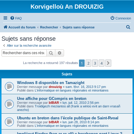
Korvigelloù An DROUIZIG
FAQ
Connexion
R
Accueil du forum
Rechercher
Sujets sans réponse
e
Sujets sans réponse
c
Aller sur la recherche avancée
h
Rechercher
Recherche avancée
e
1
2
3
4
Suivant
La recherche a retourné 197 résultats
r
c
Sujets
h
Windows 8 disponible en Tamazight
e
Dernier message par
drouizig
«
sam. févr. 16, 2013 9:17 pm
Publié dans
L'informatique en langues régionales et minoritaires
r
Une affiche pour GCompris en breton
Dernier message par
bIBAR
«
lun. juil. 12, 2010 2:56 pm
Publié dans
Troidigezh meziantoù all (frank a wirioù evit an darn vrasañ
anezho)
Ubuntu en breton dans l'école publique de Saint-Rvoal
Dernier message par
bIBAR
«
lun. juin 28, 2010 8:14 pm
Publié dans
L'informatique en langues régionales et minoritaires
Implijout Firefox (hag ar re all) e brezhoneg gant Linux ?