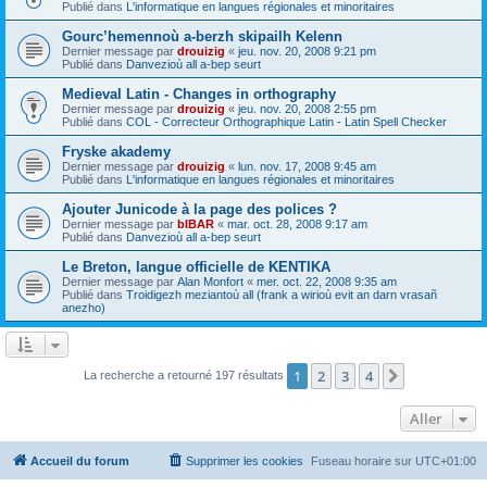
Publié dans
L'informatique en langues régionales et minoritaires
Gourc’hemennoù a-berzh skipailh Kelenn
Dernier message par
drouizig
«
jeu. nov. 20, 2008 9:21 pm
Publié dans
Danvezioù all a-bep seurt
Medieval Latin - Changes in orthography
Dernier message par
drouizig
«
jeu. nov. 20, 2008 2:55 pm
Publié dans
COL - Correcteur Orthographique Latin - Latin Spell Checker
Fryske akademy
Dernier message par
drouizig
«
lun. nov. 17, 2008 9:45 am
Publié dans
L'informatique en langues régionales et minoritaires
Ajouter Junicode à la page des polices ?
Dernier message par
bIBAR
«
mar. oct. 28, 2008 9:17 am
Publié dans
Danvezioù all a-bep seurt
Le Breton, langue officielle de KENTIKA
Dernier message par
Alan Monfort
«
mer. oct. 22, 2008 9:35 am
Publié dans
Troidigezh meziantoù all (frank a wirioù evit an darn vrasañ
anezho)
1
2
3
4
Suivant
La recherche a retourné 197 résultats
Aller
Accueil du forum
Supprimer les cookies
Fuseau horaire sur
UTC+01:00