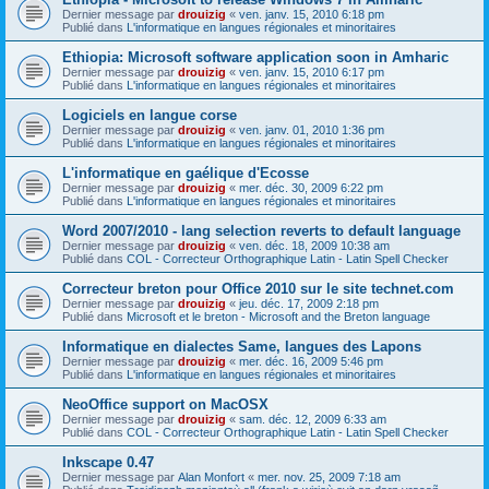
Dernier message par
drouizig
«
ven. janv. 15, 2010 6:18 pm
Publié dans
L'informatique en langues régionales et minoritaires
Ethiopia: Microsoft software application soon in Amharic
Dernier message par
drouizig
«
ven. janv. 15, 2010 6:17 pm
Publié dans
L'informatique en langues régionales et minoritaires
Logiciels en langue corse
Dernier message par
drouizig
«
ven. janv. 01, 2010 1:36 pm
Publié dans
L'informatique en langues régionales et minoritaires
L'informatique en gaélique d'Ecosse
Dernier message par
drouizig
«
mer. déc. 30, 2009 6:22 pm
Publié dans
L'informatique en langues régionales et minoritaires
Word 2007/2010 - lang selection reverts to default language
Dernier message par
drouizig
«
ven. déc. 18, 2009 10:38 am
Publié dans
COL - Correcteur Orthographique Latin - Latin Spell Checker
Correcteur breton pour Office 2010 sur le site technet.com
Dernier message par
drouizig
«
jeu. déc. 17, 2009 2:18 pm
Publié dans
Microsoft et le breton - Microsoft and the Breton language
Informatique en dialectes Same, langues des Lapons
Dernier message par
drouizig
«
mer. déc. 16, 2009 5:46 pm
Publié dans
L'informatique en langues régionales et minoritaires
NeoOffice support on MacOSX
Dernier message par
drouizig
«
sam. déc. 12, 2009 6:33 am
Publié dans
COL - Correcteur Orthographique Latin - Latin Spell Checker
Inkscape 0.47
Dernier message par
Alan Monfort
«
mer. nov. 25, 2009 7:18 am