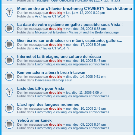
Publié dans
Troidigezh OpenOffice.org e brezhoneg (1.1.x, 2.x ha 3.x)
Mont en-dro ar c´hlavier brezhoneg C'HWERTY 'barzh Ubuntu
Dernier message par
drouizig
«
lun. janv. 12, 2009 8:22 pm
Publié dans
Ar c'hlavier C'HWERTY
La date de votre système en gallo : possible sous Vista !
Dernier message par
drouizig
«
ven. déc. 26, 2008 6:58 pm
Publié dans
Microsoft et le breton - Microsoft and the Breton language
Bien écrire sur ordinateur en māori, espéranto, gallois...
Dernier message par
drouizig
«
mer. déc. 17, 2008 5:03 pm
Publié dans
Ar c'hlavier C'HWERTY
Internet et la Bretagne, une culture de réseau
Dernier message par
drouizig
«
mar. déc. 16, 2008 5:47 pm
Publié dans
L'informatique en langues régionales et minoritaires
Kemennadenn a-berzh breizh-taiwan
Dernier message par
drouizig
«
dim. déc. 14, 2008 9:51 pm
Publié dans
Danvezioù all a-bep seurt
Liste des LIPs pour Vista
Dernier message par
drouizig
«
jeu. déc. 11, 2008 6:09 pm
Publié dans
L'informatique en langues régionales et minoritaires
L'archipel des langues indiennes
Dernier message par
drouizig
«
mer. déc. 10, 2008 2:48 pm
Publié dans
L'informatique en langues régionales et minoritaires
Yehoù amerikanek
Dernier message par
drouizig
«
mar. déc. 09, 2008 8:34 pm
Publié dans
L'informatique en langues régionales et minoritaires