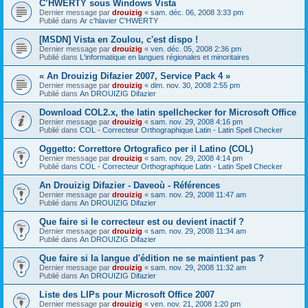
C’HWERTY sous Windows Vista
Dernier message par
drouizig
«
sam. déc. 06, 2008 3:33 pm
Publié dans
Ar c'hlavier C'HWERTY
[MSDN] Vista en Zoulou, c'est dispo !
Dernier message par
drouizig
«
ven. déc. 05, 2008 2:36 pm
Publié dans
L'informatique en langues régionales et minoritaires
« An Drouizig Difazier 2007, Service Pack 4 »
Dernier message par
drouizig
«
dim. nov. 30, 2008 2:55 pm
Publié dans
An DROUIZIG Difazier
Download COL2.x, the latin spellchecker for Microsoft Office
Dernier message par
drouizig
«
sam. nov. 29, 2008 4:16 pm
Publié dans
COL - Correcteur Orthographique Latin - Latin Spell Checker
Oggetto: Correttore Ortografico per il Latino (COL)
Dernier message par
drouizig
«
sam. nov. 29, 2008 4:14 pm
Publié dans
COL - Correcteur Orthographique Latin - Latin Spell Checker
An Drouizig Difazier - Daveoù - Références
Dernier message par
drouizig
«
sam. nov. 29, 2008 11:47 am
Publié dans
An DROUIZIG Difazier
Que faire si le correcteur est ou devient inactif ?
Dernier message par
drouizig
«
sam. nov. 29, 2008 11:34 am
Publié dans
An DROUIZIG Difazier
Que faire si la langue d'édition ne se maintient pas ?
Dernier message par
drouizig
«
sam. nov. 29, 2008 11:32 am
Publié dans
An DROUIZIG Difazier
Liste des LIPs pour Microsoft Office 2007
Dernier message par
drouizig
«
ven. nov. 21, 2008 1:20 pm