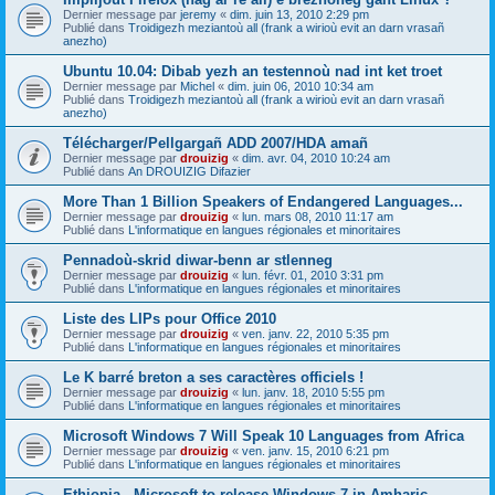
Dernier message par
jeremy
«
dim. juin 13, 2010 2:29 pm
Publié dans
Troidigezh meziantoù all (frank a wirioù evit an darn vrasañ
anezho)
Ubuntu 10.04: Dibab yezh an testennoù nad int ket troet
Dernier message par
Michel
«
dim. juin 06, 2010 10:34 am
Publié dans
Troidigezh meziantoù all (frank a wirioù evit an darn vrasañ
anezho)
Télécharger/Pellgargañ ADD 2007/HDA amañ
Dernier message par
drouizig
«
dim. avr. 04, 2010 10:24 am
Publié dans
An DROUIZIG Difazier
More Than 1 Billion Speakers of Endangered Languages...
Dernier message par
drouizig
«
lun. mars 08, 2010 11:17 am
Publié dans
L'informatique en langues régionales et minoritaires
Pennadoù-skrid diwar-benn ar stlenneg
Dernier message par
drouizig
«
lun. févr. 01, 2010 3:31 pm
Publié dans
L'informatique en langues régionales et minoritaires
Liste des LIPs pour Office 2010
Dernier message par
drouizig
«
ven. janv. 22, 2010 5:35 pm
Publié dans
L'informatique en langues régionales et minoritaires
Le K barré breton a ses caractères officiels !
Dernier message par
drouizig
«
lun. janv. 18, 2010 5:55 pm
Publié dans
L'informatique en langues régionales et minoritaires
Microsoft Windows 7 Will Speak 10 Languages from Africa
Dernier message par
drouizig
«
ven. janv. 15, 2010 6:21 pm
Publié dans
L'informatique en langues régionales et minoritaires
Ethiopia - Microsoft to release Windows 7 in Amharic