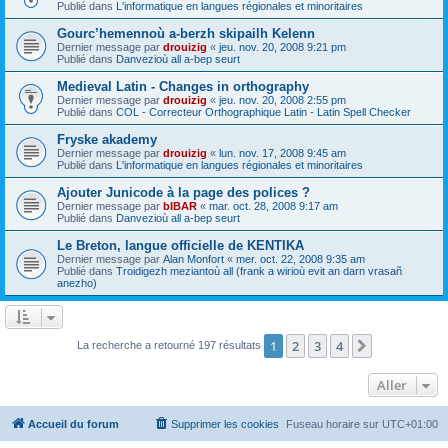
Publié dans
L'informatique en langues régionales et minoritaires
Gourc’hemennoù a-berzh skipailh Kelenn
Dernier message par
drouizig
«
jeu. nov. 20, 2008 9:21 pm
Publié dans
Danvezioù all a-bep seurt
Medieval Latin - Changes in orthography
Dernier message par
drouizig
«
jeu. nov. 20, 2008 2:55 pm
Publié dans
COL - Correcteur Orthographique Latin - Latin Spell Checker
Fryske akademy
Dernier message par
drouizig
«
lun. nov. 17, 2008 9:45 am
Publié dans
L'informatique en langues régionales et minoritaires
Ajouter Junicode à la page des polices ?
Dernier message par
bIBAR
«
mar. oct. 28, 2008 9:17 am
Publié dans
Danvezioù all a-bep seurt
Le Breton, langue officielle de KENTIKA
Dernier message par
Alan Monfort
«
mer. oct. 22, 2008 9:35 am
Publié dans
Troidigezh meziantoù all (frank a wirioù evit an darn vrasañ
anezho)
1
2
3
4
Suivant
La recherche a retourné 197 résultats
Aller
Accueil du forum
Supprimer les cookies
Fuseau horaire sur
UTC+01:00