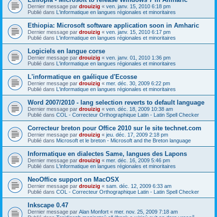
Dernier message par
drouizig
«
ven. janv. 15, 2010 6:18 pm
Publié dans
L'informatique en langues régionales et minoritaires
Ethiopia: Microsoft software application soon in Amharic
Dernier message par
drouizig
«
ven. janv. 15, 2010 6:17 pm
Publié dans
L'informatique en langues régionales et minoritaires
Logiciels en langue corse
Dernier message par
drouizig
«
ven. janv. 01, 2010 1:36 pm
Publié dans
L'informatique en langues régionales et minoritaires
L'informatique en gaélique d'Ecosse
Dernier message par
drouizig
«
mer. déc. 30, 2009 6:22 pm
Publié dans
L'informatique en langues régionales et minoritaires
Word 2007/2010 - lang selection reverts to default language
Dernier message par
drouizig
«
ven. déc. 18, 2009 10:38 am
Publié dans
COL - Correcteur Orthographique Latin - Latin Spell Checker
Correcteur breton pour Office 2010 sur le site technet.com
Dernier message par
drouizig
«
jeu. déc. 17, 2009 2:18 pm
Publié dans
Microsoft et le breton - Microsoft and the Breton language
Informatique en dialectes Same, langues des Lapons
Dernier message par
drouizig
«
mer. déc. 16, 2009 5:46 pm
Publié dans
L'informatique en langues régionales et minoritaires
NeoOffice support on MacOSX
Dernier message par
drouizig
«
sam. déc. 12, 2009 6:33 am
Publié dans
COL - Correcteur Orthographique Latin - Latin Spell Checker
Inkscape 0.47
Dernier message par
Alan Monfort
«
mer. nov. 25, 2009 7:18 am