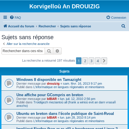
Korvigelloù An DROUIZIG
FAQ
Connexion
R
Accueil du forum
Rechercher
Sujets sans réponse
e
Sujets sans réponse
c
Aller sur la recherche avancée
h
Rechercher
Recherche avancée
e
1
2
3
4
Suivant
La recherche a retourné 197 résultats
r
c
Sujets
h
Windows 8 disponible en Tamazight
e
Dernier message par
drouizig
«
sam. févr. 16, 2013 9:17 pm
Publié dans
L'informatique en langues régionales et minoritaires
r
Une affiche pour GCompris en breton
Dernier message par
bIBAR
«
lun. juil. 12, 2010 2:56 pm
Publié dans
Troidigezh meziantoù all (frank a wirioù evit an darn vrasañ
anezho)
Ubuntu en breton dans l'école publique de Saint-Rvoal
Dernier message par
bIBAR
«
lun. juin 28, 2010 8:14 pm
Publié dans
L'informatique en langues régionales et minoritaires
Implijout Firefox (hag ar re all) e brezhoneg gant Linux ?