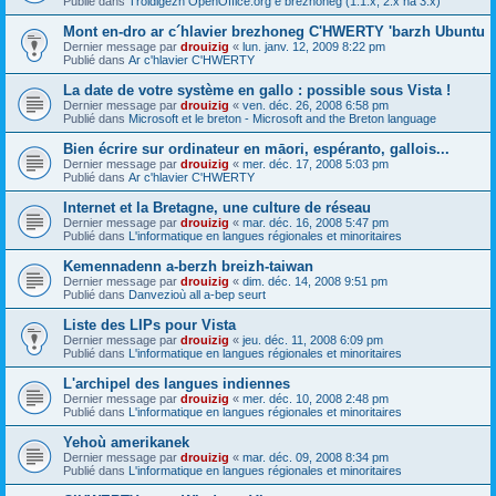
Publié dans
Troidigezh OpenOffice.org e brezhoneg (1.1.x, 2.x ha 3.x)
Mont en-dro ar c´hlavier brezhoneg C'HWERTY 'barzh Ubuntu
Dernier message par
drouizig
«
lun. janv. 12, 2009 8:22 pm
Publié dans
Ar c'hlavier C'HWERTY
La date de votre système en gallo : possible sous Vista !
Dernier message par
drouizig
«
ven. déc. 26, 2008 6:58 pm
Publié dans
Microsoft et le breton - Microsoft and the Breton language
Bien écrire sur ordinateur en māori, espéranto, gallois...
Dernier message par
drouizig
«
mer. déc. 17, 2008 5:03 pm
Publié dans
Ar c'hlavier C'HWERTY
Internet et la Bretagne, une culture de réseau
Dernier message par
drouizig
«
mar. déc. 16, 2008 5:47 pm
Publié dans
L'informatique en langues régionales et minoritaires
Kemennadenn a-berzh breizh-taiwan
Dernier message par
drouizig
«
dim. déc. 14, 2008 9:51 pm
Publié dans
Danvezioù all a-bep seurt
Liste des LIPs pour Vista
Dernier message par
drouizig
«
jeu. déc. 11, 2008 6:09 pm
Publié dans
L'informatique en langues régionales et minoritaires
L'archipel des langues indiennes
Dernier message par
drouizig
«
mer. déc. 10, 2008 2:48 pm
Publié dans
L'informatique en langues régionales et minoritaires
Yehoù amerikanek
Dernier message par
drouizig
«
mar. déc. 09, 2008 8:34 pm
Publié dans
L'informatique en langues régionales et minoritaires