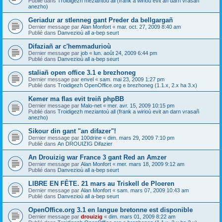
Publié dans
Troidigezh meziantoù all (frank a wirioù evit an darn vrasañ
anezho)
Geriadur ar stlenneg gant Preder da bellgargañ
Dernier message par
Alan Monfort
«
mar. oct. 27, 2009 8:40 am
Publié dans
Danvezioù all a-bep seurt
Difaziañ ar c'hemmadurioù
Dernier message par
job
«
lun. août 24, 2009 6:44 pm
Publié dans
Danvezioù all a-bep seurt
staliañ open office 3.1 e brezhoneg
Dernier message par
envel
«
sam. mai 23, 2009 1:27 pm
Publié dans
Troidigezh OpenOffice.org e brezhoneg (1.1.x, 2.x ha 3.x)
Kemer ma flas evit treiñ phpBB
Dernier message par
Malo-net
«
mer. avr. 15, 2009 10:15 pm
Publié dans
Troidigezh meziantoù all (frank a wirioù evit an darn vrasañ
anezho)
Sikour din gant "an difazer"!
Dernier message par
100drine
«
dim. mars 29, 2009 7:10 pm
Publié dans
An DROUIZIG Difazier
An Drouizig war France 3 gant Red an Amzer
Dernier message par
Alan Monfort
«
mer. mars 18, 2009 9:12 am
Publié dans
Danvezioù all a-bep seurt
LIBRE EN FÊTE. 21 mars au Triskell de Ploeren
Dernier message par
Alan Monfort
«
sam. mars 07, 2009 10:43 am
Publié dans
Danvezioù all a-bep seurt
OpenOffice.org 3.1 en langue bretonne est disponible
Dernier message par
drouizig
«
dim. mars 01, 2009 8:22 am