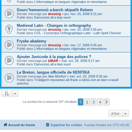
Publié dans
L'informatique en langues régionales et minoritaires
Gourc’hemennoù a-berzh skipailh Kelenn
Dernier message par
drouizig
«
jeu. nov. 20, 2008 9:21 pm
Publié dans
Danvezioù all a-bep seurt
Medieval Latin - Changes in orthography
Dernier message par
drouizig
«
jeu. nov. 20, 2008 2:55 pm
Publié dans
COL - Correcteur Orthographique Latin - Latin Spell Checker
Fryske akademy
Dernier message par
drouizig
«
lun. nov. 17, 2008 9:45 am
Publié dans
L'informatique en langues régionales et minoritaires
Ajouter Junicode à la page des polices ?
Dernier message par
bIBAR
«
mar. oct. 28, 2008 9:17 am
Publié dans
Danvezioù all a-bep seurt
Le Breton, langue officielle de KENTIKA
Dernier message par
Alan Monfort
«
mer. oct. 22, 2008 9:35 am
Publié dans
Troidigezh meziantoù all (frank a wirioù evit an darn vrasañ
anezho)
1
2
3
4
Suivant
La recherche a retourné 197 résultats
Aller
Accueil du forum
Supprimer les cookies
Fuseau horaire sur
UTC+01:00