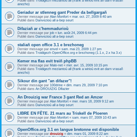
Publié dans
Troidigezh meziantoù all (frank a wirioù evit an darn vrasañ
anezho)
Geriadur ar stlenneg gant Preder da bellgargañ
Dernier message par
Alan Monfort
«
mar. oct. 27, 2009 8:40 am
Publié dans
Danvezioù all a-bep seurt
Difaziañ ar c'hemmadurioù
Dernier message par
job
«
lun. août 24, 2009 6:44 pm
Publié dans
Danvezioù all a-bep seurt
staliañ open office 3.1 e brezhoneg
Dernier message par
envel
«
sam. mai 23, 2009 1:27 pm
Publié dans
Troidigezh OpenOffice.org e brezhoneg (1.1.x, 2.x ha 3.x)
Kemer ma flas evit treiñ phpBB
Dernier message par
Malo-net
«
mer. avr. 15, 2009 10:15 pm
Publié dans
Troidigezh meziantoù all (frank a wirioù evit an darn vrasañ
anezho)
Sikour din gant "an difazer"!
Dernier message par
100drine
«
dim. mars 29, 2009 7:10 pm
Publié dans
An DROUIZIG Difazier
An Drouizig war France 3 gant Red an Amzer
Dernier message par
Alan Monfort
«
mer. mars 18, 2009 9:12 am
Publié dans
Danvezioù all a-bep seurt
LIBRE EN FÊTE. 21 mars au Triskell de Ploeren
Dernier message par
Alan Monfort
«
sam. mars 07, 2009 10:43 am
Publié dans
Danvezioù all a-bep seurt
OpenOffice.org 3.1 en langue bretonne est disponible
Dernier message par
drouizig
«
dim. mars 01, 2009 8:22 am