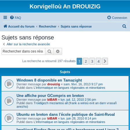
Korvigelloù An DROUIZIG
FAQ
Connexion
R
Accueil du forum
Rechercher
Sujets sans réponse
e
Sujets sans réponse
c
Aller sur la recherche avancée
h
Rechercher
Recherche avancée
e
1
2
3
4
Suivant
La recherche a retourné 197 résultats
r
c
Sujets
h
Windows 8 disponible en Tamazight
e
Dernier message par
drouizig
«
sam. févr. 16, 2013 9:17 pm
Publié dans
L'informatique en langues régionales et minoritaires
r
Une affiche pour GCompris en breton
Dernier message par
bIBAR
«
lun. juil. 12, 2010 2:56 pm
Publié dans
Troidigezh meziantoù all (frank a wirioù evit an darn vrasañ
anezho)
Ubuntu en breton dans l'école publique de Saint-Rvoal
Dernier message par
bIBAR
«
lun. juin 28, 2010 8:14 pm
Publié dans
L'informatique en langues régionales et minoritaires
Implijout Firefox (hag ar re all) e brezhoneg gant Linux ?