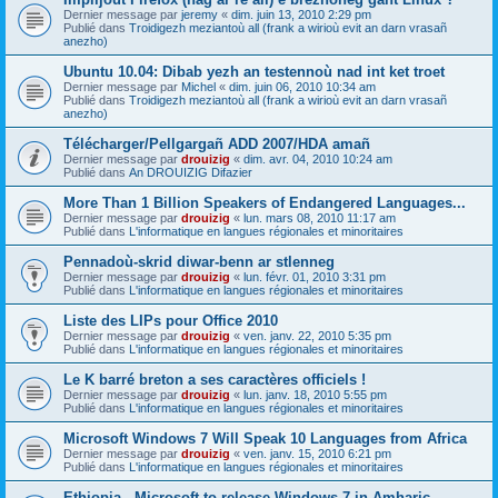
Dernier message par
jeremy
«
dim. juin 13, 2010 2:29 pm
Publié dans
Troidigezh meziantoù all (frank a wirioù evit an darn vrasañ
anezho)
Ubuntu 10.04: Dibab yezh an testennoù nad int ket troet
Dernier message par
Michel
«
dim. juin 06, 2010 10:34 am
Publié dans
Troidigezh meziantoù all (frank a wirioù evit an darn vrasañ
anezho)
Télécharger/Pellgargañ ADD 2007/HDA amañ
Dernier message par
drouizig
«
dim. avr. 04, 2010 10:24 am
Publié dans
An DROUIZIG Difazier
More Than 1 Billion Speakers of Endangered Languages...
Dernier message par
drouizig
«
lun. mars 08, 2010 11:17 am
Publié dans
L'informatique en langues régionales et minoritaires
Pennadoù-skrid diwar-benn ar stlenneg
Dernier message par
drouizig
«
lun. févr. 01, 2010 3:31 pm
Publié dans
L'informatique en langues régionales et minoritaires
Liste des LIPs pour Office 2010
Dernier message par
drouizig
«
ven. janv. 22, 2010 5:35 pm
Publié dans
L'informatique en langues régionales et minoritaires
Le K barré breton a ses caractères officiels !
Dernier message par
drouizig
«
lun. janv. 18, 2010 5:55 pm
Publié dans
L'informatique en langues régionales et minoritaires
Microsoft Windows 7 Will Speak 10 Languages from Africa
Dernier message par
drouizig
«
ven. janv. 15, 2010 6:21 pm
Publié dans
L'informatique en langues régionales et minoritaires
Ethiopia - Microsoft to release Windows 7 in Amharic