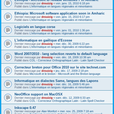
Dernier message par
drouizig
«
ven. janv. 15, 2010 6:18 pm
Publié dans
L'informatique en langues régionales et minoritaires
Ethiopia: Microsoft software application soon in Amharic
Dernier message par
drouizig
«
ven. janv. 15, 2010 6:17 pm
Publié dans
L'informatique en langues régionales et minoritaires
Logiciels en langue corse
Dernier message par
drouizig
«
ven. janv. 01, 2010 1:36 pm
Publié dans
L'informatique en langues régionales et minoritaires
L'informatique en gaélique d'Ecosse
Dernier message par
drouizig
«
mer. déc. 30, 2009 6:22 pm
Publié dans
L'informatique en langues régionales et minoritaires
Word 2007/2010 - lang selection reverts to default language
Dernier message par
drouizig
«
ven. déc. 18, 2009 10:38 am
Publié dans
COL - Correcteur Orthographique Latin - Latin Spell Checker
Correcteur breton pour Office 2010 sur le site technet.com
Dernier message par
drouizig
«
jeu. déc. 17, 2009 2:18 pm
Publié dans
Microsoft et le breton - Microsoft and the Breton language
Informatique en dialectes Same, langues des Lapons
Dernier message par
drouizig
«
mer. déc. 16, 2009 5:46 pm
Publié dans
L'informatique en langues régionales et minoritaires
NeoOffice support on MacOSX
Dernier message par
drouizig
«
sam. déc. 12, 2009 6:33 am
Publié dans
COL - Correcteur Orthographique Latin - Latin Spell Checker
Inkscape 0.47
Dernier message par
Alan Monfort
«
mer. nov. 25, 2009 7:18 am