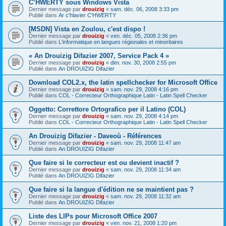
C’HWERTY sous Windows Vista
Dernier message par
drouizig
«
sam. déc. 06, 2008 3:33 pm
Publié dans
Ar c'hlavier C'HWERTY
[MSDN] Vista en Zoulou, c'est dispo !
Dernier message par
drouizig
«
ven. déc. 05, 2008 2:36 pm
Publié dans
L'informatique en langues régionales et minoritaires
« An Drouizig Difazier 2007, Service Pack 4 »
Dernier message par
drouizig
«
dim. nov. 30, 2008 2:55 pm
Publié dans
An DROUIZIG Difazier
Download COL2.x, the latin spellchecker for Microsoft Office
Dernier message par
drouizig
«
sam. nov. 29, 2008 4:16 pm
Publié dans
COL - Correcteur Orthographique Latin - Latin Spell Checker
Oggetto: Correttore Ortografico per il Latino (COL)
Dernier message par
drouizig
«
sam. nov. 29, 2008 4:14 pm
Publié dans
COL - Correcteur Orthographique Latin - Latin Spell Checker
An Drouizig Difazier - Daveoù - Références
Dernier message par
drouizig
«
sam. nov. 29, 2008 11:47 am
Publié dans
An DROUIZIG Difazier
Que faire si le correcteur est ou devient inactif ?
Dernier message par
drouizig
«
sam. nov. 29, 2008 11:34 am
Publié dans
An DROUIZIG Difazier
Que faire si la langue d'édition ne se maintient pas ?
Dernier message par
drouizig
«
sam. nov. 29, 2008 11:32 am
Publié dans
An DROUIZIG Difazier
Liste des LIPs pour Microsoft Office 2007
Dernier message par
drouizig
«
ven. nov. 21, 2008 1:20 pm