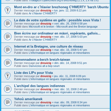
Publié dans
Troidigezh OpenOffice.org e brezhoneg (1.1.x, 2.x ha 3.x)
Mont en-dro ar c´hlavier brezhoneg C'HWERTY 'barzh Ubuntu
Dernier message par
drouizig
«
lun. janv. 12, 2009 8:22 pm
Publié dans
Ar c'hlavier C'HWERTY
La date de votre système en gallo : possible sous Vista !
Dernier message par
drouizig
«
ven. déc. 26, 2008 6:58 pm
Publié dans
Microsoft et le breton - Microsoft and the Breton language
Bien écrire sur ordinateur en māori, espéranto, gallois...
Dernier message par
drouizig
«
mer. déc. 17, 2008 5:03 pm
Publié dans
Ar c'hlavier C'HWERTY
Internet et la Bretagne, une culture de réseau
Dernier message par
drouizig
«
mar. déc. 16, 2008 5:47 pm
Publié dans
L'informatique en langues régionales et minoritaires
Kemennadenn a-berzh breizh-taiwan
Dernier message par
drouizig
«
dim. déc. 14, 2008 9:51 pm
Publié dans
Danvezioù all a-bep seurt
Liste des LIPs pour Vista
Dernier message par
drouizig
«
jeu. déc. 11, 2008 6:09 pm
Publié dans
L'informatique en langues régionales et minoritaires
L'archipel des langues indiennes
Dernier message par
drouizig
«
mer. déc. 10, 2008 2:48 pm
Publié dans
L'informatique en langues régionales et minoritaires
Yehoù amerikanek
Dernier message par
drouizig
«
mar. déc. 09, 2008 8:34 pm
Publié dans
L'informatique en langues régionales et minoritaires