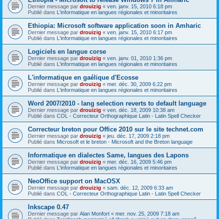
Dernier message par
drouizig
«
ven. janv. 15, 2010 6:18 pm
Publié dans
L'informatique en langues régionales et minoritaires
Ethiopia: Microsoft software application soon in Amharic
Dernier message par
drouizig
«
ven. janv. 15, 2010 6:17 pm
Publié dans
L'informatique en langues régionales et minoritaires
Logiciels en langue corse
Dernier message par
drouizig
«
ven. janv. 01, 2010 1:36 pm
Publié dans
L'informatique en langues régionales et minoritaires
L'informatique en gaélique d'Ecosse
Dernier message par
drouizig
«
mer. déc. 30, 2009 6:22 pm
Publié dans
L'informatique en langues régionales et minoritaires
Word 2007/2010 - lang selection reverts to default language
Dernier message par
drouizig
«
ven. déc. 18, 2009 10:38 am
Publié dans
COL - Correcteur Orthographique Latin - Latin Spell Checker
Correcteur breton pour Office 2010 sur le site technet.com
Dernier message par
drouizig
«
jeu. déc. 17, 2009 2:18 pm
Publié dans
Microsoft et le breton - Microsoft and the Breton language
Informatique en dialectes Same, langues des Lapons
Dernier message par
drouizig
«
mer. déc. 16, 2009 5:46 pm
Publié dans
L'informatique en langues régionales et minoritaires
NeoOffice support on MacOSX
Dernier message par
drouizig
«
sam. déc. 12, 2009 6:33 am
Publié dans
COL - Correcteur Orthographique Latin - Latin Spell Checker
Inkscape 0.47
Dernier message par
Alan Monfort
«
mer. nov. 25, 2009 7:18 am