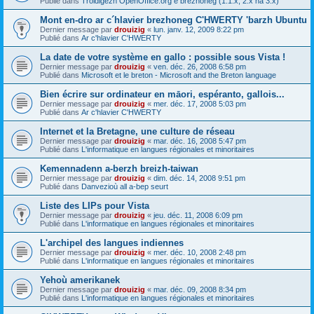
Publié dans
Troidigezh OpenOffice.org e brezhoneg (1.1.x, 2.x ha 3.x)
Mont en-dro ar c´hlavier brezhoneg C'HWERTY 'barzh Ubuntu
Dernier message par
drouizig
«
lun. janv. 12, 2009 8:22 pm
Publié dans
Ar c'hlavier C'HWERTY
La date de votre système en gallo : possible sous Vista !
Dernier message par
drouizig
«
ven. déc. 26, 2008 6:58 pm
Publié dans
Microsoft et le breton - Microsoft and the Breton language
Bien écrire sur ordinateur en māori, espéranto, gallois...
Dernier message par
drouizig
«
mer. déc. 17, 2008 5:03 pm
Publié dans
Ar c'hlavier C'HWERTY
Internet et la Bretagne, une culture de réseau
Dernier message par
drouizig
«
mar. déc. 16, 2008 5:47 pm
Publié dans
L'informatique en langues régionales et minoritaires
Kemennadenn a-berzh breizh-taiwan
Dernier message par
drouizig
«
dim. déc. 14, 2008 9:51 pm
Publié dans
Danvezioù all a-bep seurt
Liste des LIPs pour Vista
Dernier message par
drouizig
«
jeu. déc. 11, 2008 6:09 pm
Publié dans
L'informatique en langues régionales et minoritaires
L'archipel des langues indiennes
Dernier message par
drouizig
«
mer. déc. 10, 2008 2:48 pm
Publié dans
L'informatique en langues régionales et minoritaires
Yehoù amerikanek
Dernier message par
drouizig
«
mar. déc. 09, 2008 8:34 pm
Publié dans
L'informatique en langues régionales et minoritaires