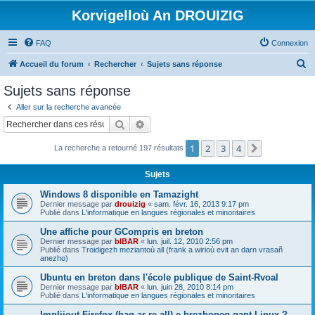
Korvigelloù An DROUIZIG
FAQ
Connexion
R
Accueil du forum
Rechercher
Sujets sans réponse
e
Sujets sans réponse
c
Aller sur la recherche avancée
h
Rechercher
Recherche avancée
e
1
2
3
4
Suivant
La recherche a retourné 197 résultats
r
c
Sujets
h
Windows 8 disponible en Tamazight
e
Dernier message par
drouizig
«
sam. févr. 16, 2013 9:17 pm
Publié dans
L'informatique en langues régionales et minoritaires
r
Une affiche pour GCompris en breton
Dernier message par
bIBAR
«
lun. juil. 12, 2010 2:56 pm
Publié dans
Troidigezh meziantoù all (frank a wirioù evit an darn vrasañ
anezho)
Ubuntu en breton dans l'école publique de Saint-Rvoal
Dernier message par
bIBAR
«
lun. juin 28, 2010 8:14 pm
Publié dans
L'informatique en langues régionales et minoritaires
Implijout Firefox (hag ar re all) e brezhoneg gant Linux ?