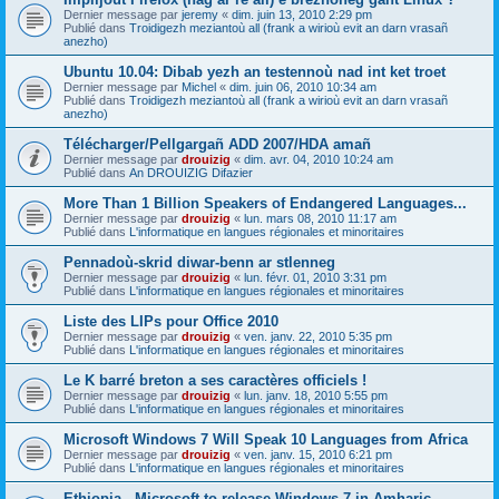
Dernier message par
jeremy
«
dim. juin 13, 2010 2:29 pm
Publié dans
Troidigezh meziantoù all (frank a wirioù evit an darn vrasañ
anezho)
Ubuntu 10.04: Dibab yezh an testennoù nad int ket troet
Dernier message par
Michel
«
dim. juin 06, 2010 10:34 am
Publié dans
Troidigezh meziantoù all (frank a wirioù evit an darn vrasañ
anezho)
Télécharger/Pellgargañ ADD 2007/HDA amañ
Dernier message par
drouizig
«
dim. avr. 04, 2010 10:24 am
Publié dans
An DROUIZIG Difazier
More Than 1 Billion Speakers of Endangered Languages...
Dernier message par
drouizig
«
lun. mars 08, 2010 11:17 am
Publié dans
L'informatique en langues régionales et minoritaires
Pennadoù-skrid diwar-benn ar stlenneg
Dernier message par
drouizig
«
lun. févr. 01, 2010 3:31 pm
Publié dans
L'informatique en langues régionales et minoritaires
Liste des LIPs pour Office 2010
Dernier message par
drouizig
«
ven. janv. 22, 2010 5:35 pm
Publié dans
L'informatique en langues régionales et minoritaires
Le K barré breton a ses caractères officiels !
Dernier message par
drouizig
«
lun. janv. 18, 2010 5:55 pm
Publié dans
L'informatique en langues régionales et minoritaires
Microsoft Windows 7 Will Speak 10 Languages from Africa
Dernier message par
drouizig
«
ven. janv. 15, 2010 6:21 pm
Publié dans
L'informatique en langues régionales et minoritaires
Ethiopia - Microsoft to release Windows 7 in Amharic