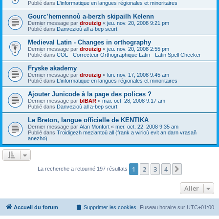
Publié dans
L'informatique en langues régionales et minoritaires
Gourc’hemennoù a-berzh skipailh Kelenn
Dernier message par
drouizig
«
jeu. nov. 20, 2008 9:21 pm
Publié dans
Danvezioù all a-bep seurt
Medieval Latin - Changes in orthography
Dernier message par
drouizig
«
jeu. nov. 20, 2008 2:55 pm
Publié dans
COL - Correcteur Orthographique Latin - Latin Spell Checker
Fryske akademy
Dernier message par
drouizig
«
lun. nov. 17, 2008 9:45 am
Publié dans
L'informatique en langues régionales et minoritaires
Ajouter Junicode à la page des polices ?
Dernier message par
bIBAR
«
mar. oct. 28, 2008 9:17 am
Publié dans
Danvezioù all a-bep seurt
Le Breton, langue officielle de KENTIKA
Dernier message par
Alan Monfort
«
mer. oct. 22, 2008 9:35 am
Publié dans
Troidigezh meziantoù all (frank a wirioù evit an darn vrasañ
anezho)
1
2
3
4
Suivant
La recherche a retourné 197 résultats
Aller
Accueil du forum
Supprimer les cookies
Fuseau horaire sur
UTC+01:00