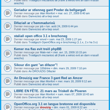
Publié dans
Troidigezh meziantoù all (frank a wirioù evit an darn vrasañ
anezho)
Geriadur ar stlenneg gant Preder da bellgargañ
Dernier message par
Alan Monfort
«
mar. oct. 27, 2009 8:40 am
Publié dans
Danvezioù all a-bep seurt
Difaziañ ar c'hemmadurioù
Dernier message par
job
«
lun. août 24, 2009 6:44 pm
Publié dans
Danvezioù all a-bep seurt
staliañ open office 3.1 e brezhoneg
Dernier message par
envel
«
sam. mai 23, 2009 1:27 pm
Publié dans
Troidigezh OpenOffice.org e brezhoneg (1.1.x, 2.x ha 3.x)
Kemer ma flas evit treiñ phpBB
Dernier message par
Malo-net
«
mer. avr. 15, 2009 10:15 pm
Publié dans
Troidigezh meziantoù all (frank a wirioù evit an darn vrasañ
anezho)
Sikour din gant "an difazer"!
Dernier message par
100drine
«
dim. mars 29, 2009 7:10 pm
Publié dans
An DROUIZIG Difazier
An Drouizig war France 3 gant Red an Amzer
Dernier message par
Alan Monfort
«
mer. mars 18, 2009 9:12 am
Publié dans
Danvezioù all a-bep seurt
LIBRE EN FÊTE. 21 mars au Triskell de Ploeren
Dernier message par
Alan Monfort
«
sam. mars 07, 2009 10:43 am
Publié dans
Danvezioù all a-bep seurt
OpenOffice.org 3.1 en langue bretonne est disponible
Dernier message par
drouizig
«
dim. mars 01, 2009 8:22 am