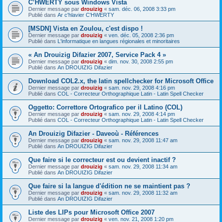
C’HWERTY sous Windows Vista
Dernier message par
drouizig
«
sam. déc. 06, 2008 3:33 pm
Publié dans
Ar c'hlavier C'HWERTY
[MSDN] Vista en Zoulou, c'est dispo !
Dernier message par
drouizig
«
ven. déc. 05, 2008 2:36 pm
Publié dans
L'informatique en langues régionales et minoritaires
« An Drouizig Difazier 2007, Service Pack 4 »
Dernier message par
drouizig
«
dim. nov. 30, 2008 2:55 pm
Publié dans
An DROUIZIG Difazier
Download COL2.x, the latin spellchecker for Microsoft Office
Dernier message par
drouizig
«
sam. nov. 29, 2008 4:16 pm
Publié dans
COL - Correcteur Orthographique Latin - Latin Spell Checker
Oggetto: Correttore Ortografico per il Latino (COL)
Dernier message par
drouizig
«
sam. nov. 29, 2008 4:14 pm
Publié dans
COL - Correcteur Orthographique Latin - Latin Spell Checker
An Drouizig Difazier - Daveoù - Références
Dernier message par
drouizig
«
sam. nov. 29, 2008 11:47 am
Publié dans
An DROUIZIG Difazier
Que faire si le correcteur est ou devient inactif ?
Dernier message par
drouizig
«
sam. nov. 29, 2008 11:34 am
Publié dans
An DROUIZIG Difazier
Que faire si la langue d'édition ne se maintient pas ?
Dernier message par
drouizig
«
sam. nov. 29, 2008 11:32 am
Publié dans
An DROUIZIG Difazier
Liste des LIPs pour Microsoft Office 2007
Dernier message par
drouizig
«
ven. nov. 21, 2008 1:20 pm